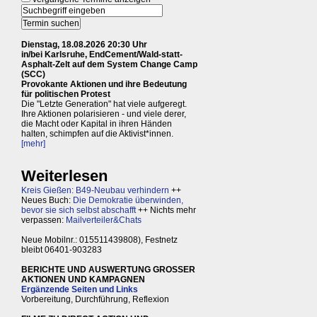
Dienstag, 18.08.2026 20:30 Uhr
in/bei Karlsruhe, EndCement/Wald-statt-
Asphalt-Zelt auf dem System Change Camp
(SCC)
Provokante Aktionen und ihre Bedeutung
für politischen Protest
Die "Letzte Generation" hat viele aufgeregt.
Ihre Aktionen polarisieren - und viele derer,
die Macht oder Kapital in ihren Händen
halten, schimpfen auf die Aktivist*innen.
[mehr]
Weiterlesen
Kreis Gießen: B49-Neubau verhindern
++
Neues Buch:
Die Demokratie überwinden,
bevor sie sich selbst abschafft
++ Nichts mehr
verpassen:
Mailverteiler&Chats
Neue Mobilnr.: 015511439808), Festnetz
bleibt 06401-903283
BERICHTE UND AUSWERTUNG GROSSER
AKTIONEN UND KAMPAGNEN
Ergänzende Seiten und Links
Vorbereitung, Durchführung, Reflexion