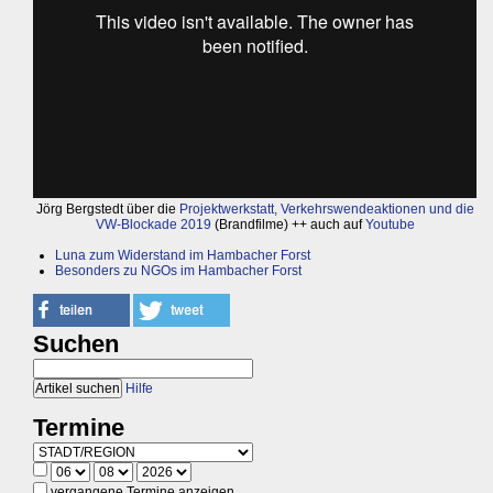
Jörg Bergstedt über die
Projektwerkstatt, Verkehrswendeaktionen und die
VW-Blockade 2019
(Brandfilme) ++ auch auf
Youtube
Luna zum Widerstand im Hambacher Forst
Besonders zu NGOs im Hambacher Forst
Suchen
Hilfe
Termine
vergangene Termine anzeigen