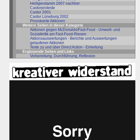
Heiligendamm 2007 nachher
Castorproteste
Castor 2001
Castor Lüneburg 2002
Provokante Aktionen
Weitere Seiten in dieser Kategorie
Aktionen gegen McDonalds/Fast-Food - Umwelt- und
Sozialkritik am Fast-Food-Riesen
Aktionsauswertungen - Berichte und Auswertungen
gelaufener Aktionen
Texte zu und über Direct Action - Einleitung
Ergänzende Seiten und Links
Vorbereitung, Durchführung, Reflexion