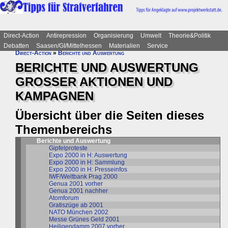
Direct-Action
Antirepression
Organisierung
Umwelt
Theorie&Politik
Debatten
Saasen/GI/Mittelhessen
Materialien
Service
Direct-Action
»
Berichte und Auswertung
BERICHTE UND AUSWERTUNG
GROSSER AKTIONEN UND
KAMPAGNEN
Übersicht über die Seiten dieses
Themenbereichs
Berichte und Auswertung
Gipfelproteste
Expo 2000 in H: Auswertung
Expo 2000 in H: Sammlung
Expo 2000 in H: Presseinfos
IWF/Weltbank Prag 2000
Genua 2001 vorher
Genua 2001 nachher
Atomforum
Gratiszüge ab 2001
NATO München 2002
Messe Grünes Geld 2001
Heiligendamm 2007 vorher