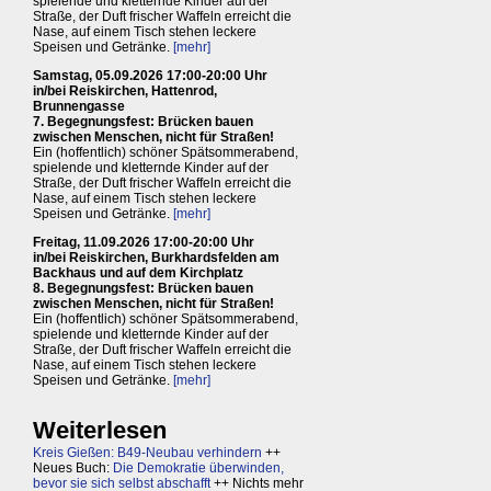
spielende und kletternde Kinder auf der
Straße, der Duft frischer Waffeln erreicht die
Nase, auf einem Tisch stehen leckere
Speisen und Getränke.
[mehr]
Samstag, 05.09.2026 17:00-20:00 Uhr
in/bei Reiskirchen, Hattenrod,
Brunnengasse
7. Begegnungsfest: Brücken bauen
zwischen Menschen, nicht für Straßen!
Ein (hoffentlich) schöner Spätsommerabend,
spielende und kletternde Kinder auf der
Straße, der Duft frischer Waffeln erreicht die
Nase, auf einem Tisch stehen leckere
Speisen und Getränke.
[mehr]
Freitag, 11.09.2026 17:00-20:00 Uhr
in/bei Reiskirchen, Burkhardsfelden am
Backhaus und auf dem Kirchplatz
8. Begegnungsfest: Brücken bauen
zwischen Menschen, nicht für Straßen!
Ein (hoffentlich) schöner Spätsommerabend,
spielende und kletternde Kinder auf der
Straße, der Duft frischer Waffeln erreicht die
Nase, auf einem Tisch stehen leckere
Speisen und Getränke.
[mehr]
Weiterlesen
Kreis Gießen: B49-Neubau verhindern
++
Neues Buch:
Die Demokratie überwinden,
bevor sie sich selbst abschafft
++ Nichts mehr