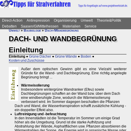
Direct-Action
Antirepression
Organisierung
Umwelt
Theorie&Politik
Debatten
Saasen/GI/Mittelhessen
Materialien
Service
Umwelt
»
Baubiologie
»
Dach-/Wandbegrünung
DACH- UND WANDBEGRÜNUNG
Einleitung
Einleitung
●
Grüne Dächer
●
Grüne Wände
●
Boden
●
Kosten und Zuschüsse
Außer dem optischen Gewinn gibt es eine Vielzahl weiterer
Gründe für die Wand- und Dachbegrünung. Eine richtig angelegte
Begrünung bringt ...
Wärmeisolierung
Insbesondere wintergrüne Wandranker (Efeu) sowie
Dachbegrünungen schaffen an der Wand bzw. über dem Dach
eine windberuhigte Zone, wodurch die Wärmeisolierung
verbessert wird. Im Sommer dagegen beschatten die Pflanzen
Dach und Wand, die Wassertranspiration schafft zusätzliche Kühlung -
ein doppelter Effekt also.
Luftreinigung und -befeuchtung
In den Innenstädten ist die Temperatur im Sommer um einige Grad
höher als die Umgebung. Grund ist die starke Aufhitzung und
Abstrahlung der Wände, Asphaltflächen usw. Pflanzen absorbieren die
Wärmestrahlen der Sonne, die Energie wird in organische Masse oder