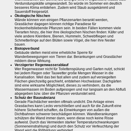
Verdunstungskälte umgewandelt. So würde im Sommer ein deutlich
besseres Klima entstehen. Zudem wird Staub ausgekämmt und
Sauerstoff freigesetzt.
Ökologische Nischen
Wände können von einigen Pflanzenarten berankt werden,
Grasdächer dagegen können richtige Paradiese für
trockenheitsliebende Pflanzen sein. In beiden Fällen kommen viele
Tierarten hinzu, die hier ihre ökologischen Nischen finden: Käfer und
viele andere Kleintiere, Bienen, Hummeln, Schwebfliegen und
Schmetterlinge auf den Blüten sowie Vögel, die hier ihre Nester
bauen.
Biotopverbund
Gebäude stellen meist eine erhebliche Sperre für
Wanderbewegungen von Tieren dar. Berankungen und Grasdächer
mildern diese Wirkung.
Verzögerter Regenwasserablauf
Wer Regenwasser nicht für Toilettenspülung und Garten nutzt, schickt
bei jedem Regen oder Tauwetter große Mengen Wasser in die
Kanalisation. Weil das bei fast allen und zudem auf versiegelten
Flächen gleichzeitig geschieht, entstehen Hochwässer. Dachgärten
sind eine wirksame Möglichkeit, dieses zu verhindern, da die
Wassermassen im Boden aufgesogen und nur langsam an den Abfluß
abgegeben bzw. über die Pflanzen verdunstet wird.
Schutz der Bausubstanz
Gerade Flachdächer werden oftmals undicht. Die Anlage eines
Grasdaches kann Lecks verschließen und auch für die Zukunft eine
höhere Sicherheit schaffen, da Einwirkungen von außen die
Dichtbahnen schwerer beschädigen können. Wandberankungen
schützen die Wand immer dann, wenn diese noch keine Risse
aufweist. Durch das Vermeiden starker Temperaturschwankungen
(Sonneneinstrahlung) und durch den Schutz vor Verfeuchtung der
Wand wird die Rißbildung verhindert.