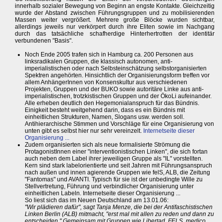
innerhalb sozialer Bewegung von Beginn an engste Kontakte. Gleichzeitig
wurde der Abstand zwischen Führungsgruppen und zu mobilisierenden
Massen weiter vergrößert. Mehrere große Blöcke wurden sichtbar,
allerdings jeweils nur verkörpert durch ihre Eliten sowie im Nachgang
durch das tatsächliche schafherdige Hinterhertrotten der identitär
verbundenen "Basis".
Noch Ende 2005 trafen sich in Hamburg ca. 200 Personen aus
linksradikalen Gruppen, die klassisch autonomen, anti-
imperialistischen oder nach Selbsteinschätzung selbstorganisierten
Spektren angehörten. Hinsichtlich der Organisierungsform treffen vor
allem AnhängerInnen von Konsenskultur aus verschiedenen
Projekten, Gruppen und der BUKO sowie autoritäre Linke aus anti-
imperialistischen, trotzkistischen Gruppen und der ÖkoLi aufeinander.
Alle erheben deutlich den Hegemonialanspruch für das Bündnis.
Einigkeit besteht weitgehend darin, dass es ein Bündnis mit
einheitlichen Strukturen, Namen, Slogans usw. werden soll.
Antihierarchische Stimmen und Vorschläge für eine Organisierung von
unten gibt es selbst hier nur sehr vereinzelt.
Internetseite dieser
Organisierung ...
Zudem organisierten sich als neue formalisierte Strömung die
ProtagonistInnen einer "interventionistischen Linken", die sich fortan
auch neben dem Label ihrer jeweiligen Gruppe als "IL" vorstellten.
Kern sind stark labelorientierte und seit Jahren mit Führungsanspruch
nach außen und innen agierende Gruppen wie felS, ALB, die Zeitung
"Fantomas" und AVANTI. Typisch für sie ist der unbedingte Wille zu
Stellvertretung, Führung und verbindlicher Organisierung unter
einheitlichen Labeln. Internetseite dieser Organisierung ...
So liest sich das im Neuen Deutschland am 13.01.06:
"Wir plädieren dafür", sagt Tanja Menze, die bei der Antifaschistischen
Linken Berlin (ALB) mitmacht, "erst mal mit allen zu reden und dann zu
entscheiden." Gemeinsam mit Gruppen wie Libertad, FELS, medico