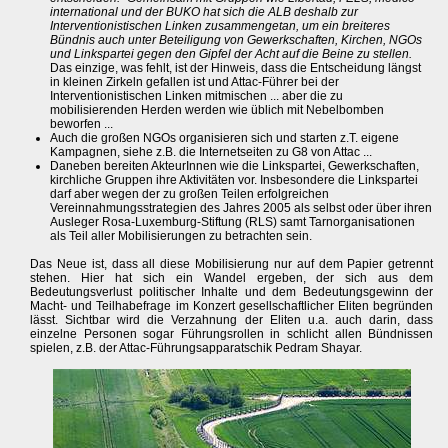
international und der BUKO hat sich die ALB deshalb zur
Interventionistischen Linken zusammengetan, um ein breiteres
Bündnis auch unter Beteiligung von Gewerkschaften, Kirchen, NGOs
und Linkspartei gegen den Gipfel der Acht auf die Beine zu stellen.
Das einzige, was fehlt, ist der Hinweis, dass die Entscheidung längst
in kleinen Zirkeln gefallen ist und Attac-Führer bei der
Interventionistischen Linken mitmischen ... aber die zu
mobilisierenden Herden werden wie üblich mit Nebelbomben
beworfen ...
Auch die großen NGOs organisieren sich und starten z.T. eigene
Kampagnen, siehe z.B. die Internetseiten zu G8 von Attac ...
Daneben bereiten AkteurInnen wie die Linkspartei, Gewerkschaften,
kirchliche Gruppen ihre Aktivitäten vor. Insbesondere die Linkspartei
darf aber wegen der zu großen Teilen erfolgreichen
Vereinnahmungsstrategien des Jahres 2005 als selbst oder über ihren
Ausleger Rosa-Luxemburg-Stiftung (RLS) samt Tarnorganisationen
als Teil aller Mobilisierungen zu betrachten sein.
Das Neue ist, dass all diese Mobilisierung nur auf dem Papier getrennt
stehen. Hier hat sich ein Wandel ergeben, der sich aus dem
Bedeutungsverlust politischer Inhalte und dem Bedeutungsgewinn der
Macht- und Teilhabefrage im Konzert gesellschaftlicher Eliten begründen
lässt. Sichtbar wird die Verzahnung der Eliten u.a. auch darin, dass
einzelne Personen sogar Führungsrollen in schlicht allen Bündnissen
spielen, z.B. der Attac-Führungsapparatschik Pedram Shayar.