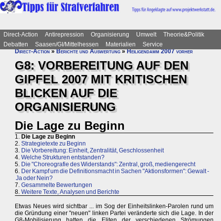
Direct-Action
Antirepression
Organisierung
Umwelt
Theorie&Politik
Debatten
Saasen/GI/Mittelhessen
Materialien
Service
Direct-Action
»
Berichte und Auswertung
»
Heiligendamm 2007 vorher
G8: VORBEREITUNG AUF DEN
GIPFEL 2007 MIT KRITISCHEN
BLICKEN AUF DIE
ORGANISIERUNG
Die Lage zu Beginn
1.
Die Lage zu Beginn
2.
Strategietexte zu Beginn
3.
Die Vorbereitung: Einheit, Zentralität, Geschlossenheit
4.
Welche Strukturen entstanden?
5.
Die "Choreografie des Widerstands": Zentral, groß, mediengerecht
6.
Der Kampf um die Definitionsmacht in Sachen "Aktionsformen": Gewalt -
Ja oder Nein?
7.
Gesammelte Bewertungen
8.
Weitere Texte, Analysen und Berichte
Etwas Neues wird sichtbar ... im Sog der Einheitslinken-Parolen rund um
die Gründung einer "neuen" linken Partei veränderte sich die Lage. In der
G8-Mobilisierung hatten die Eliten der verschiedenen Strömungen