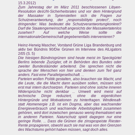
15.3.2012)
Zum Jahrestag der im März 2011 beschlossenen Libyen-
Resolution desUN-Sicherheitsrates und vor dem Hintergrund
der Massaker in Syrienstellen sich die Fragen zur
Schutzverantwortung, der „responsibilityto protect“, noch
dringender: Was bedeutet die Schutzverantwortungkonkret?
Darf die Staatengemeinschaft angesichts der Massakertatenlos
zusehen? Auf welche Weise sollte die
internationaleGemeinschaft gegebenenfalls intervenieren?
Heinz-Herwig Mascher, Vorstand Grüne Liga Brandenburg und
aktiv bei Bündnis 90/Die Grünen im Interview des AlLigators
2/05 (S. 5)
Die hiesigen Bündnisgrünen sind heute meist im Speckgürtel
Berlins lebende Zuzügler, oft in Behörden des Bundes oder
zweiter Bundesläünder arbeitend. Die sprechen nicht die
sprache der Menschen von hier und denken zum Teil ganz
anders. Fast eine Parallelgesellschaft. ...
Parteien wollen Politik gestalten, also brauchen sie Macht, und
die Leute, die die Macht dann ausüben sollen, müssen sich
erst mal intern durchsetzen. Parteien sind ohne solche inneren
Widersprüche nicht denkbar ... Umwelt wird meist auf
technische Dinge reduziert, ohne die eigentlcihen
Hintergründe und Motivationen zu hinterfragen. Windkreaft-
statt Atomenergie z.B. ist ein Dogma, aber das wachsender
Energieverbrauch und wachsende Arbeitslogikeit zusammen
gehören, wird dort inzwischen genauso wenig thematisiert wie
in anderen Parteien. Naturschutz spielt dagegen nur eine
geringe Rolle. ... Dass die Grünen die zinsgespeiste Riester-
Rente propagieren, obwohl auch sie mal was von den Grenzen
des Wachstums gehört haben müssen, sagt doch alles.