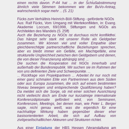
einen rechts davon. P-44 hat ... in der Schlußabstimmung
ähnlich viele Stimmen bekommen wie der BuVo-Antrag,
wahrschenlich sogar mehr ... (S. 21)
Fücks zum Verhältnis Heinrich-Böll-Stiftung - geförderte NGOs
Aus: Ralf Fücks, Vom Umgang mit Wertekonflikten, in: Evang.
Akademie Loccum, 69/1998, Stiftungen und NGOs als
Architekten des Wandels (S. 25ff)
Auch die Beziehung zu NGOs ist durchaus nicht konfliktfrei.
Das hängst sehr stark mit unserer Rolle als Geldgeber
zusammen. Wir können viel und voller Empathie über
gleichberechtigte partnerschaftliche Beziehungen sprechen,
aber es bleibt immer ein Gefälle, ein Machtgefälle, eine
strukturelle Ungleichheit zwischen den Geldgebern und denen,
die von dieser Finanzierung abhängig sind. ...
Die suchen die Kooperation mit NGOs innerhalb und
außerhalb der Bundesrepublik. Wir suchen sie im Rahmen der
von uns definierten Ziele und Schwerpunkte. ...
... Rückfrage von Projektpartnern ... Arbeitet ihr nur noch mit
einer ganz schmalen Elite von Partnerinnen aus dem Süden
oder aus Europa zusammen, die sich auf einem bestimmten
Niveau bewegen und entsprechende Qualifizierung haben?
Da meldet sich die Sorge, ob mit einer solchen Ausrichtung
nicht vielleicht doch am Ende nur kurzatmige internationale
Konferenzdiplomatie gefördert wird, von Seminaren,
Konferenzen, Meetings, bei denen man, wie Peter L. Berger
sagte, nicht genau weiß, was die eigentlich für eine
nachhaltige Wirkung haben gegenüber dieser eher
basisorientierten Arbeit, die sich auf Aufbau von
zivilgesellschaftlichen Akteuren und Strukturen richtet.
Aus einer
Einladung
der HBS Hessen (Veranstaltung am