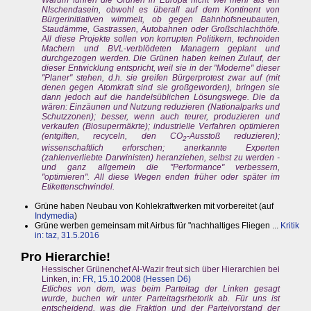
Warum führen die Grünen in Europa nicht viel mehr als ein
NIschendasein, obwohl es überall auf dem Kontinent von
Bürgerinitiativen wimmelt, ob gegen Bahnhofsneubauten,
Staudämme, Gastrassen, Autobahnen oder Großschlachthöfe.
All diese Projekte sollen von korrupten Politikern, technoiden
Machern und BVL-verblödeten Managern geplant und
durchgezogen werden. Die Grünen haben keinen Zulauf, der
dieser Entwicklung entspricht, weil sie in der "Moderne" dieser
"Planer" stehen, d.h. sie greifen Bürgerprotest zwar auf (mit
denen gegen Atomkraft sind sie großgeworden), bringen sie
dann jedoch auf die handelsüblichen Lösungswege. Die da
wären: Einzäunen und Nutzung reduzieren (Nationalparks und
Schutzzonen); besser, wenn auch teurer, produzieren und
verkaufen (Biosupermäkrte); industrielle Verfahren optimieren
(entgiften, recyceln, den CO
-Ausstoß reduzieren);
2
wissenschaftlich erforschen; anerkannte Experten
(zahlenverliebte Darwinisten) heranziehen, selbst zu werden -
und ganz allgemein die "Performance" verbessern,
"optimieren". All diese Wegen enden früher oder später im
Etikettenschwindel.
Grüne haben Neubau von Kohlekraftwerken mit vorbereitet (auf
Indymedia
)
Grüne werben gemeinsam mit Airbus für "nachhaltiges Fliegen ...
Kritik
in: taz, 31.5.2016
Pro Hierarchie!
Hessischer Grünenchef Al-Wazir freut sich über Hierarchien bei
Linken, in:
FR, 15.10.2008 (Hessen D6)
Etliches von dem, was beim Parteitag der Linken gesagt
wurde, buchen wir unter Parteitagsrhetorik ab. Für uns ist
entscheidend, was die Fraktion und der Parteivorstand der