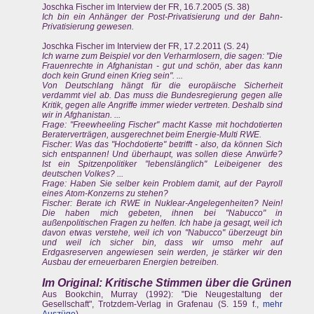
Joschka Fischer im Interview der FR, 16.7.2005 (S. 38)
Ich bin ein Anhänger der Post-Privatisierung und der Bahn-
Privatisierung gewesen.
Joschka Fischer im Interview der FR, 17.2.2011 (S. 24)
Ich warne zum Beispiel vor den Verharmlosern, die sagen: "Die
Frauenrechte in Afghanistan - gut und schön, aber das kann
doch kein Grund einen Krieg sein". ...
Von Deutschlang hängt für die europäische Sicherheit
verdammt viel ab. Das muss die Bundesregierung gegen alle
Kritik, gegen alle Angriffe immer wieder vertreten. Deshalb sind
wir in Afghanistan. ...
Frage: "Freewheeling Fischer" macht Kasse mit hochdotierten
Beraterverträgen, ausgerechnet beim Energie-Multi RWE.
Fischer: Was das "Hochdotierte" betrifft - also, da können Sich
sich entspannen! Und überhaupt, was sollen diese Anwürfe?
Ist ein Spitzenpolitiker "lebenslänglich" Leibeigener des
deutschen Volkes? ...
Frage: Haben Sie selber kein Problem damit, auf der Payroll
eines Atom-Konzerns zu stehen?
Fischer: Berate ich RWE in Nuklear-Angelegenheiten? Nein!
Die haben mich gebeten, ihnen bei "Nabucco" in
außenpolitischen Fragen zu helfen. Ich habe ja gesagt, weil ich
davon etwas verstehe, weil ich von "Nabucco" überzeugt bin
und weil ich sicher bin, dass wir umso mehr auf
Erdgasreserven angewiesen sein werden, je stärker wir den
Ausbau der erneuerbaren Energien betreiben.
Im Original: Kritische Stimmen über die Grünen
Aus Bookchin, Murray (1992): "Die Neugestaltung der
Gesellschaft", Trotzdem-Verlag in Grafenau (S. 159 f.,
mehr