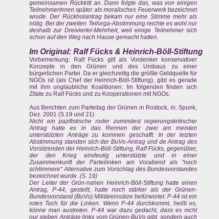
gemeinsamen Rücktritt an. Dann folgte das, was von einigen
TeilnehmerInnen später als moralisches Feuerwerk bezeichnet
wrude. Der Rückholantrag bekam nur eine Stimme mehr als
nötig. Bei der zweiten Teilorga-Abstimmung reichte es wohl nur
deshalb zur Dreiviertel-Mehrheit, weil einige Teilnehmer sich
schon auf den Weg nach Hause gemacht hatten.
Im Original: Ralf Fücks & Heinrich-Böll-Stiftung
Vorbemerkung: Ralf Fücks gilt als Vordenker konservativer
Konzepte in den Grünen und des Umbaus zu einer
bürgerlichen Partei. Da er gleichzeitig die größte Geldquelle für
NGOs ist (als Chef der Heinrich-Böll-Stiftung), gibt es gerade
mit ihm unglaubliche Koalitionen. Im folgenden finden sich
Zitate zu Ralf Fücks und zu Kooperationen mit NGOs.
Aus Berichten zum Parteitag der Grünen in Rostock, in: Spunk,
Dez. 2001 (S.19 und 21)
Nicht ein pazifistische roder zumindest regierungskritischer
Antrag hatte es in das Rennen der zwei am meisten
unterstützten Anträge zu kommen geschafft. In der letzten
Abstimmung standen sich der BuVo-Antrag und de Antrag des
Vorsitzenden der Heinrich-Böll-Stiftung, Ralf Fücks, gegenüber,
der den Krieg eindeutig unterstützte und in einer
Zusammenkunft der Parteilinken am Vorabend als "noch
schlimmere" Alternative zum Vorschlag des Bundesvorstandes
bezeichnet wurde. (S. 19)
Der Leiter der Grün-nahen Heinrich-Böll-Stiftung hatte einen
Antrag, P-44, gestellt, hatte noch stärker als der Grünen-
Bundesvorstand (BuVo) Militäreinsätze befürwortet. P-44 ist ein
rotes Tuch für die Linken. Wenn P-44 durchkommt, heißt es,
könne man austreten. P-44 war dazu gedacht, dass es nicht
nur sieben Anträge links vom Grünen-BuVo gibt, sondern auch