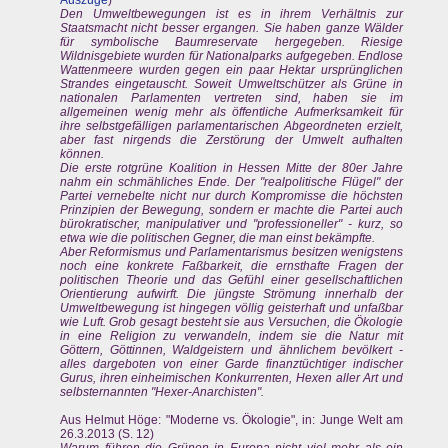
Auszüge
)
Den Umweltbewegungen ist es in ihrem Verhältnis zur
Staatsmacht nicht besser ergangen. Sie haben ganze Wälder
für symbolische Baumreservate hergegeben. Riesige
Wildnisgebiete wurden für Nationalparks aufgegeben. Endlose
Wattenmeere wurden gegen ein paar Hektar ursprünglichen
Strandes eingetauscht. Soweit Umweltschützer als Grüne in
nationalen Parlamenten vertreten sind, haben sie im
allgemeinen wenig mehr als öffentliche Aufmerksamkeit für
ihre selbstgefälligen parlamentarischen Abgeordneten erzielt,
aber fast nirgends die Zerstörung der Umwelt aufhalten
können.
Die erste rotgrüne Koalition in Hessen Mitte der 80er Jahre
nahm ein schmähliches Ende. Der "realpolitische Flügel" der
Partei vernebelte nicht nur durch Kompromisse die höchsten
Prinzipien der Bewegung, sondern er machte die Partei auch
bürokratischer, manipulativer und "professioneller" - kurz, so
etwa wie die politischen Gegner, die man einst bekämpfte.
Aber Reformismus und Parlamentarismus besitzen wenigstens
noch eine konkrete Faßbarkeit, die ernsthafte Fragen der
politischen Theorie und das Gefühl einer gesellschaftlichen
Orientierung aufwirft. Die jüngste Strömung innerhalb der
Umweltbewegung ist hingegen völlig geisterhaft und unfaßbar
wie Luft. Grob gesagt besteht sie aus Versuchen, die Ökologie
in eine Religion zu verwandeln, indem sie die Natur mit
Göttern, Göttinnen, Waldgeistern und ähnlichem bevölkert -
alles dargeboten von einer Garde finanztüchtiger indischer
Gurus, ihren einheimischen Konkurrenten, Hexen aller Art und
selbsternannten "Hexer-Anarchisten".
Aus Helmut Höge: "Moderne vs. Ökologie", in: Junge Welt am
26.3.2013 (S. 12)