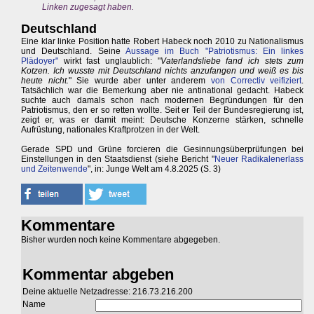
Linken zugesagt haben.
Deutschland
Eine klar linke Position hatte Robert Habeck noch 2010 zu Nationalismus
und Deutschland. Seine
Aussage im Buch "Patriotismus: Ein linkes
Plädoyer"
wirkt fast unglaublich: "
Vaterlandsliebe fand ich stets zum
Kotzen. Ich wusste mit Deutschland nichts anzufangen und weiß es bis
heute nicht.
" Sie wurde aber unter anderem
von Correctiv veifiziert
.
Tatsächlich war die Bemerkung aber nie antinational gedacht. Habeck
suchte auch damals schon nach modernen Begründungen für den
Patriotismus, den er so retten wollte. Seit er Teil der Bundesregierung ist,
zeigt er, was er damit meint: Deutsche Konzerne stärken, schnelle
Aufrüstung, nationales Kraftprotzen in der Welt.
Gerade SPD und Grüne forcieren die Gesinnungsüberprüfungen bei
Einstellungen in den Staatsdienst (siehe Bericht "
Neuer Radikalenerlass
und Zeitenwende
", in: Junge Welt am 4.8.2025 (S. 3)
Kommentare
Bisher wurden noch keine Kommentare abgegeben.
Kommentar abgeben
Deine aktuelle Netzadresse: 216.73.216.200
Name