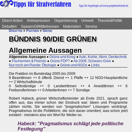
Direct-Action
Antirepression
Organisierung
Umwelt
Theorie&Politik
Debatten
Saasen/GI/Mittelhessen
Materialien
Service
Debatten
»
Parteien
»
Grüne
BÜNDNIS 90/DIE GRÜNEN
Allgemeine Aussagen
Allgemeine Aussagen
●
Grüne und Krieg
●
Auto, Kohle, Atom, Gentechnik
●
Fischermen & Friends
●
Grüne FDP?
●
Ab 2006: Schwarz-Grün
●
Nur noch am Rande: Ökologie
●
Grüne und NGOs
●
Links
Die Fraktion im Bundestag 2005 bis 2009:
9 BeamtInnen ++ 6 öffentl. Dienst ++ 1 Pfaffe ++ 12 NGO-Hauptamtliche
++ 2 Wirtschaftsleute
0 Selbständige ++ 0 LandwirtInnen ++ 4 AnwältInnen ++ 6
FreiberuflerInnen ++ 0 ArbeiterInnen ++ 7 Sonstige
Robert Habeck, grüner Wirtschaftsminister ab Ende 2021, sprach ganz
offen aus, das immer schon der Eindruck war: Ideen und Programme
zählen nichts. Sie werden von "pragmatischen" Lösungen verdrängt.
Pragmatismus ist die Politikform, die sich daran orientiert, was schon jetzt
existiert - meistens also ein Wort für Weiter-so.
Habeck: "Pragmatismus schlägt jede politische
Festlegung"