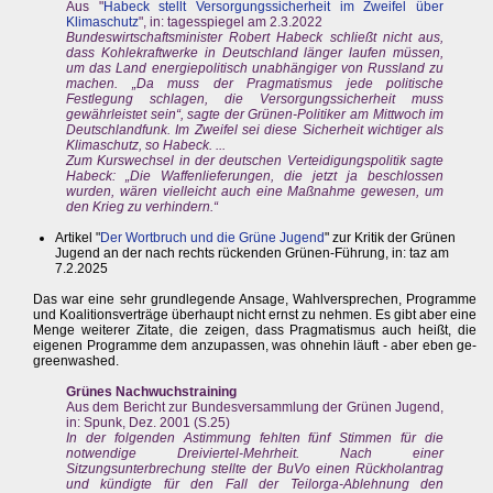
Aus "
Habeck stellt Versorgungssicherheit im Zweifel über
Klimaschutz
", in: tagesspiegel am 2.3.2022
Bundeswirtschaftsminister Robert Habeck schließt nicht aus,
dass Kohlekraftwerke in Deutschland länger laufen müssen,
um das Land energiepolitisch unabhängiger von Russland zu
machen. „Da muss der Pragmatismus jede politische
Festlegung schlagen, die Versorgungssicherheit muss
gewährleistet sein“, sagte der Grünen-Politiker am Mittwoch im
Deutschlandfunk. Im Zweifel sei diese Sicherheit wichtiger als
Klimaschutz, so Habeck. ...
Zum Kurswechsel in der deutschen Verteidigungspolitik sagte
Habeck: „Die Waffenlieferungen, die jetzt ja beschlossen
wurden, wären vielleicht auch eine Maßnahme gewesen, um
den Krieg zu verhindern.“
Artikel "
Der Wortbruch und die Grüne Jugend
" zur Kritik der Grünen
Jugend an der nach rechts rückenden Grünen-Führung, in: taz am
7.2.2025
Das war eine sehr grundlegende Ansage, Wahlversprechen, Programme
und Koalitionsverträge überhaupt nicht ernst zu nehmen. Es gibt aber eine
Menge weiterer Zitate, die zeigen, dass Pragmatismus auch heißt, die
eigenen Programme dem anzupassen, was ohnehin läuft - aber eben ge-
greenwashed.
Grünes Nachwuchstraining
Aus dem Bericht zur Bundesversammlung der Grünen Jugend,
in: Spunk, Dez. 2001 (S.25)
In der folgenden Astimmung fehlten fünf Stimmen für die
notwendige Dreiviertel-Mehrheit. Nach einer
Sitzungsunterbrechung stellte der BuVo einen Rückholantrag
und kündigte für den Fall der Teilorga-Ablehnung den