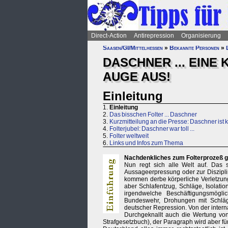
Direct-Action
Antirepression
Organisierung
Saasen/GI/Mittelhessen
»
Bekannte Personen
»
DASCHNER ... EINE
AUGE AUS!
Einleitung
1.
Einleitung
2.
Das bisschen Folter ... Daschner
3.
Kurzmitteilung an die Presse: Daschner ist ke
4.
Folterjubel: Daschner war toll ...
5.
Folter weltweit
6.
Links und Infos zum Thema
Nachdenkliches zum Folterprozeß ge
Nun regt sich alle Welt auf. Das 
Aussageerpressung oder zur Disziplin
kommen derbe körperliche Verletzunge
aber Schlafentzug, Schläge, Isolation
irgendwelche Beschäftigungsmöglic
Bundeswehr, Drohungen mit Schläge
deutscher Repression. Von der internat
Durchgeknallt auch die Wertung von
Strafgesetzbuch), der Paragraph wird aber für