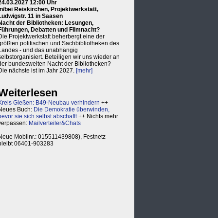
24.03.2027 12:00 Uhr
in/bei Reiskirchen, Projektwerkstatt,
Ludwigstr. 11 in Saasen
Nacht der Bibliotheken: Lesungen,
Führungen, Debatten und Filmnacht?
Die Projektwerkstatt beherbergt eine der
größten politischen und Sachbibliotheken des
Landes - und das unabhängig
selbstorganisiert. Beteiligen wir uns wieder an
der bundesweiten Nacht der Bibliotheken?
Die nächste ist im Jahr 2027.
[mehr]
Weiterlesen
Kreis Gießen: B49-Neubau verhindern
++
Neues Buch:
Die Demokratie überwinden,
bevor sie sich selbst abschafft
++ Nichts mehr
verpassen:
Mailverteiler&Chats
Neue Mobilnr.: 015511439808), Festnetz
bleibt 06401-903283