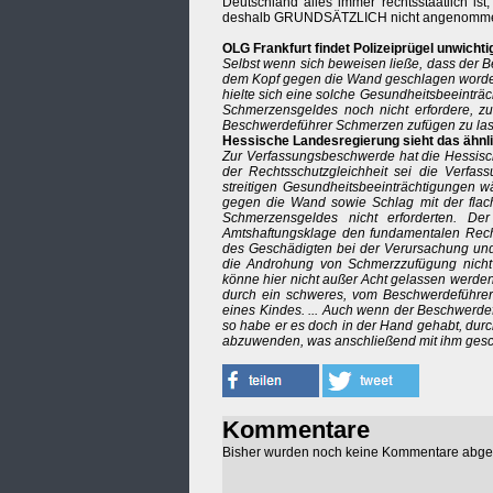
Deutschland alles immer rechtsstaatlich is
deshalb GRUNDSÄTZLICH nicht angenomm
OLG Frankfurt findet Polizeiprügel unwichti
Selbst wenn sich beweisen ließe, dass der B
dem Kopf gegen die Wand geschlagen worden
hielte sich eine solche Gesundheitsbeeinträ
Schmerzensgeldes noch nicht erfordere, 
Beschwerdeführer Schmerzen zufügen zu la
Hessische Landesregierung sieht das ähnl
Zur Verfassungsbeschwerde hat die Hessisch
der Rechtsschutzgleichheit sei die Verfass
streitigen Gesundheitsbeeinträchtigungen 
gegen die Wand sowie Schlag mit der flac
Schmerzensgeldes nicht erforderten. De
Amtshaftungsklage den fundamentalen Rech
des Geschädigten bei der Verursachung und
die Androhung von Schmerzzufügung nicht z
könne hier nicht außer Acht gelassen werden
durch ein schweres, vom Beschwerdeführer
eines Kindes. ... Auch wenn der Beschwerdef
so habe er es doch in der Hand gehabt, durc
abzuwenden, was anschließend mit ihm gesc
Kommentare
Bisher wurden noch keine Kommentare abg