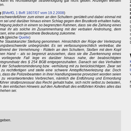
t, kann es rechtswidrige Strafverfolgung gar nicht geben. Anzeigen werden
en.
g
(
BVerfG, 1 BvR 1807/07 vom 19.2.2008
)
eschwerdeführer zum einen an den Schultern gerüttelt und dabei einmal mit
 sei und darüber hinaus einen Schlag gegen den Brustkorb erhalten habe,
chtigung jedoch in einem so begrenzten Rahmen, dass sie die Zahlung eines
zumal ihr als solche im Zusammenhang mit der verbalen Androhung, dem
ssen, eine untergeordnete Bedeutung zukomme.
ich
(gleiche
Quelle
)
e Staatskanzlei Stellung genommen. Hinsichtlich der Rüge der Verletzung
ungsbeschwerde unbegründet. Es sei verfassungsrechtlich vertretbar, die
während der Vernehmung - Rütteln an den Schultern, Stoßen mit dem Kopf
hen Hand – als so begrenzt anzusehen, dass sie die Zuerkennung eines
r vorliegende Fall lege es darüber hinaus nahe, der beabsichtigten
tsgrundsatz des § 254 BGB entgegenzuhalten. Danach sei das Verhalten
 der Schadensminderung bzw. -verhütung mit zu berücksichtigen. Zwar sei
u rechtfertigen und stelle eine schwere Amtspflichtverletzung dar. Doch
, dass die Polizeibeamten in ihrer Handlungsweise provoziert worden seien
 zu verantwortendes Verbrechen, nämlich die Entführung und Ermordung
ührer strafprozessual das Recht gehabt habe, sich nicht selbst zu belasten,
h den einfachen Hinweis auf den Aufenthalt des entführten Kindes alles das
hehen sei.
egeben.