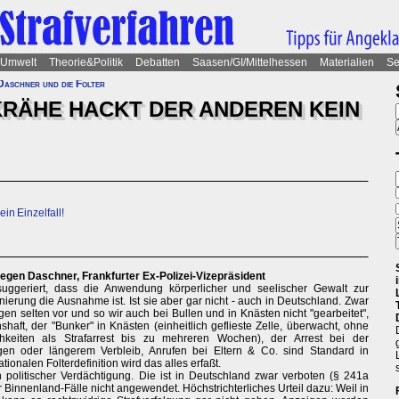
Umwelt
Theorie&Politik
Debatten
Saasen/GI/Mittelhessen
Materialien
Se
Daschner und die Folter
 KRÄHE HACKT DER ANDEREN KEIN
in Einzelfall!
gen Daschner, Frankfurter Ex-Polizei-Vizepräsident
suggeriert, dass die Anwendung körperlicher und seelischer Gewalt zur
ierung die Ausnahme ist. Ist sie aber gar nicht - auch in Deutschland. Zwar
n selten vor und so wir auch bei Bullen und in Knästen nicht "gearbeitet",
shaft, der "Bunker" in Knästen (einheitlich geflieste Zelle, überwacht, ohne
hkeiten als Strafarrest bis zu mehreren Wochen), der Arrest bei der
n oder längerem Verbleib, Anrufen bei Eltern & Co. sind Standard in
ionalen Folterdefinition wird das alles erfaßt.
 politischer Verdächtigung. Die ist in Deutschland zwar verboten (§ 241a
 Binnenland-Fälle nicht angewendet. Höchstrichterliches Urteil dazu: Weil in