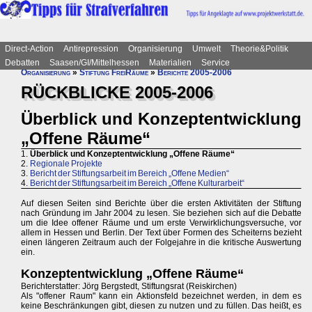
Direct-Action
Antirepression
Organisierung
Umwelt
Theorie&Politik
Debatten
Saasen/GI/Mittelhessen
Materialien
Service
Organisierung
»
Stiftung FreiRäume
»
Berichte 2005-2006
RÜCKBLICKE 2005-2006
Überblick und Konzeptentwicklung
„Offene Räume“
1.
Überblick und Konzeptentwicklung „Offene Räume“
2.
Regionale Projekte
3.
Bericht der Stiftungsarbeit im Bereich „Offene Medien“
4.
Bericht der Stiftungsarbeit im Bereich „Offene Kulturarbeit“
Auf diesen Seiten sind Berichte über die ersten Aktivitäten der Stiftung
nach Gründung im Jahr 2004 zu lesen. Sie beziehen sich auf die Debatte
um die Idee offener Räume und um erste Verwirklichungsversuche, vor
allem in Hessen und Berlin. Der Text über Formen des Scheiterns bezieht
einen längeren Zeitraum auch der Folgejahre in die kritische Auswertung
ein.
Konzeptentwicklung „Offene Räume“
Berichterstatter: Jörg Bergstedt, Stiftungsrat (Reiskirchen)
Als "offener Raum" kann ein Aktionsfeld bezeichnet werden, in dem es
keine Beschränkungen gibt, diesen zu nutzen und zu füllen. Das heißt, es