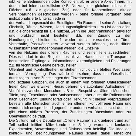
gibt keine Bedingungen oder Kontrollen, ab er andere AkteurInnen, mit
denen bei Interessenkollision (z.B. Nutzung der gleichen Infrastruktur,
Flächen u.ä. zur gleichen Zeit) oder für Kooperationen direkte
Vereinbarungen geschlossen werden - ohne formale Vorgaben oder
institutionalisierte Unterschiede in
der Verhandlungsmacht der Beteiligten. Ein Raum und seine Ausstattung
(Technik, Räume, Wissen, Handlungsmöglichkeiten usw.) ist dann offen,
d.h. gleichberechtigt für alle nutzbar, wenn die Beschränkungen physisch
und praktisch nicht bestehen, d.h. der Zugang zu den
Handlungsmöglichkeiten darf weder durch verschlossene Türen,
Vorbehalte, Passwörter usw. verwehrt werden können , noch dürfen
Wissensbarrieren hingenommen werden, die Einzelne
von der Nutzung des offenen Raumes und seiner Teile ausschließen.
Dieses bedarf in der Regel eines aktiven Handelns, um Transparenz
herzustellen, Zugänge zu Informationen zu ermöglichen und Erklärungen
z.B. für technische Geräte bereitzustellen.
Offenheit und Kontrollfreiheit entstehen nicht durch bloßes Weglassen
formaler Verregelung. Das würde übersehen, dass die Gesellschaft
durchzogen ist von Zurichtungen der Einzelpersonen
und sozialer Gruppen, die auch in einem von formalen Unterschieden
freien Raum weiterwirken. Hierzu gehören die autoritären Aufladungen im
Verhältnis zwischen Menschen, z.B. der Respekt vor älteren Menschen,
Titeln, sog. ExpertInnen oder Amtspersonen, aber auch die Rollenmuster
nach Geschlecht, Bildungsgrad oder Herkunft. Mit diesen Vorprägungen
betreten alle Menschen auch einen offenen, kontrollfreien Raum und
werden sich entsprechend gegenüber anderen verhalten - es sei denn, es
gibt einen aktiven Prozess, der Zurichtungen überwindet oder zur
Überwindung beiträgt.
Die Stiftung hat die Debatte um „Offene Räume“ stark gefördert und zum
Teil selbst initiiert. Mitwirkende der Stiftung waren an konkreten
Experimenten, Auswertungen und Diskussionen beteiligt. Die Idee des
kontroll- und bedingungsfreien Raumes schien dabei erhebliche