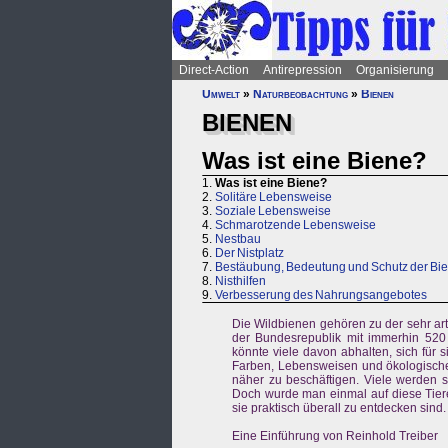
Direct-Action
Antirepression
Organisierung
Umwelt
»
Naturbeobachtung
»
Bienen
BIENEN
Was ist eine Biene?
1.
Was ist eine Biene?
2.
Solitäre Lebensweise
3.
Soziale Lebensweise
4.
Schmarotzende Lebensweise
5.
Nestbau
6.
Der Nistplatz
7.
Bestäubung, Bedeutung und Schutz der Bi
8.
Nisthilfen
9.
Verbesserung des Nahrungsangebotes
Die Wildbienen gehören zu der sehr ar
der Bundesrepublik mit immerhin 520 
könnte viele davon abhalten, sich für s
Farben, Lebensweisen und ökologischen
näher zu beschäftigen. Viele werden 
Doch wurde man einmal auf diese Tiere
sie praktisch überall zu entdecken sind.
Eine Einführung von Reinhold Treiber