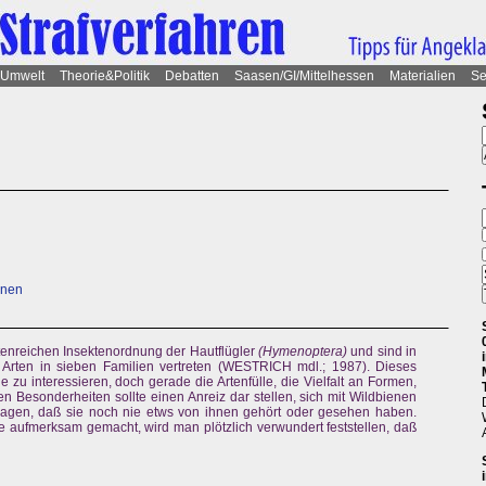
Umwelt
Theorie&Politik
Debatten
Saasen/GI/Mittelhessen
Materialien
Se
enen
tenreichen Insektenordnung der Hautflügler
(Hymenoptera)
und sind in
Arten in sieben Familien vertreten (WESTRICH mdl.; 1987). Dieses
ie zu interessieren, doch gerade die Artenfülle, die Vielfalt an Formen,
 Besonderheiten sollte einen Anreiz dar stellen, sich mit Wildbienen
sagen, daß sie noch nie etws von ihnen gehört oder gesehen haben.
 aufmerksam gemacht, wird man plötzlich verwundert feststellen, daß