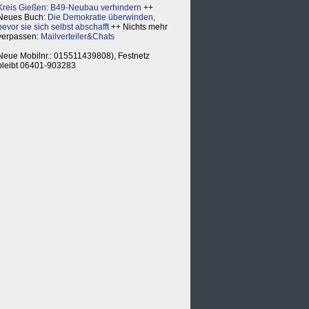
Kreis Gießen: B49-Neubau verhindern
++
Neues Buch:
Die Demokratie überwinden,
bevor sie sich selbst abschafft
++ Nichts mehr
verpassen:
Mailverteiler&Chats
Neue Mobilnr.: 015511439808), Festnetz
bleibt 06401-903283