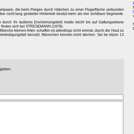
gelpaare, die beim Fliegen durch Häkchen zu einer Flügelfläche verbunden
aber nicht lang gestielter Hinterleib besitzt mehr als vier sichtbare Segmente.
durch ihr äußeres Erscheinungsbild relativ leicht bis auf Gattungsebene
 finden sich bei STRESEMANN (1978).
Manche kleinen Arten schaffen es allerdings nicht einmal, durch die Haut zu
Verteidigungsfall benutzt. Männchen können nicht stechen. Sie be sitzen 13
egeben.