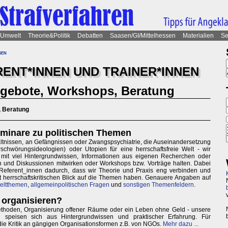
Umwelt
Theorie&Politik
Debatten
Saasen/GI/Mittelhessen
Materialien
Se
sen
RENT*INNEN UND TRAINER*INNEN
ngebote, Workshops, Beratung
, Beratung
minare zu politischen Themen
ältnissen, an Gefängnissen oder Zwangspsychiatrie, die Auseinandersetzung
rschwörungsideologien) oder Utopien für eine herrschaftsfreie Welt - wir
mit viel Hintergrundwissen, Informationen aus eigenen Recherchen oder
 und Diskussionen mitwirken oder Workshops bzw. Vorträge halten. Dabei
Referent_innen dadurch, dass wir Theorie und Praxis eng verbinden und
t herrschaftskritischen Blick auf die Themen haben. Genauere Angaben auf
ltthemen
,
allgemeinpolitischen Fragen
und
sonstigen Themenfeldern
.
 organisieren?
thoden, Organisierung offener Räume oder ein Leben ohne Geld - unsere
 speisen sich aus Hintergrundwissen und praktischer Erfahrung. Für
die Kritik an gängigen Organisationsformen z.B. von NGOs.
Mehr dazu ...