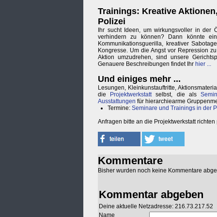
Trainings: Kreative Aktione
Polizei
Ihr sucht Ideen, um wirkungsvoller in der 
verhindern zu können? Dann könnte ein T
Kommunikationsguerilla, kreativer Sabota
Kongresse. Um die Angst vor Repression zu
Aktion umzudrehen, sind unsere Gerichts
Genauere Beschreibungen findet Ihr
hier ...
Und einiges mehr ...
Lesungen, Kleinkunstauftritte, Aktionsmateria
die
Projektwerkstatt
selbst, die als
Semin
Ausstattungen
für hierarchiearme Gruppenme
Termine:
Seminare und Trainings in der P
Anfragen bitte an die Projektwerkstatt richte
Kommentare
Bisher wurden noch keine Kommentare abg
Kommentar abgeben
Deine aktuelle Netzadresse: 216.73.217.52
Name