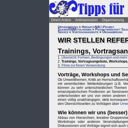
Direct-Action
Antirepression
Organisierung
Organisierung
»
HierarchNIE!-Projekt
Saasen/GI/Mittelhessen
»
Projektwerkstatt Saa
Service
»
Vortragsangebote
»
Organisierung
WIR STELLEN REFE
Trainings, Vortragsa
1.
Übersicht: Formen, Bedingungen und mehr
2.
Trainings, Vortragsangebote, Workshops
3.
Filme zur freien Verwendung
Vorträge, Workshops und Se
Ob Umweltthemen, Kritik an Herrschaftsverh
mit vereinfachten Welterklärungen (z.B. Ve
können zu sehr unterschiedlichen Themen 
emanzipatorischen Positionen an Seminaren
unterscheiden wir uns von vielen anderen 
einen völlig unabhängigen, stets konsequen
den Übersichtsseiten zu Vorträgen über
Umwe
Wie können wir uns (besser)
Abbau von Hierarchien, kreative Gruppenme
Workshops oder anderen Veranstaltungen
Diskussionen und Vorträge eignet sich auch 