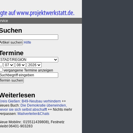
rvice
Suchen
Hilfe
Termine
vergangene Termine anzeigen
Weiterlesen
Kreis Gießen: B49-Neubau verhindern
++
Neues Buch:
Die Demokratie überwinden,
bevor sie sich selbst abschafft
++ Nichts mehr
verpassen:
Mailverteiler&Chats
Neue Mobilnr.: 015511439808), Festnetz
bleibt 06401-903283