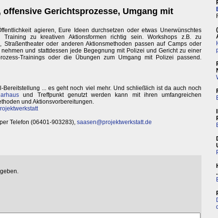
n, offensive Gerichtsprozesse, Umgang mit
Öffentlichkeit agieren, Eure Ideen durchsetzen oder etwas Unerwünschtes
raining zu kreativen Aktionsformen richtig sein. Workshops z.B. zu
ge, Straßentheater oder anderen Aktionsmethoden passen auf Camps oder
 nehmen und stattdessen jede Begegnung mit Polizei und Gericht zu einer
prozess-Trainings oder die Übungen zum Umgang mit Polizei passend.
l-Bereitstellung ... es geht noch viel mehr. Und schließlich ist da auch noch
arhaus
und Treffpunkt genutzt werden kann mit ihren umfangreichen
thoden und Aktionsvorbereitungen.
rojektwerkstatt
n per Telefon (06401-903283),
saasen@projektwerkstatt.de
egeben.
.