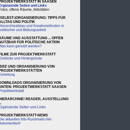
PROJEKTWERKSTATT IN SAASEN
Ergänzende Seiten und Links
Fotos, offene Räume, Aktivitäten
(SELBST-)ORGANISIERUNG: TIPPS FÜR
ALLTAG UND POLITIK
Hierarchieabbau und Kreativmethoden in
politischer und Bildungsarbeit
RÄUME UND AUSSTATTUNG ... OFFEN
NUTZBAR FÜR POLITISCHE AKTION
Was kann genutzt werden?
FILME ZUR PROJEKTWERKSTATT
Einblicke und Hintergründe
IDEE UND ORGANISIERUNG VON
PROJEKTWERKSTÄTTEN
Einleitung
DOWNLOADS ORGANISIERUNG VON
UNTEN: PROJEKTWERKSTATT SAASEN
Projektwerkstatt
HIERARCHNIE! READER, AUSSTELLUNG
..
Ergänzende Seiten und Links
PROJEKTWERKSTATT-NEWS
Die aktuellen Info-Rundmails hier
dokumentiert!