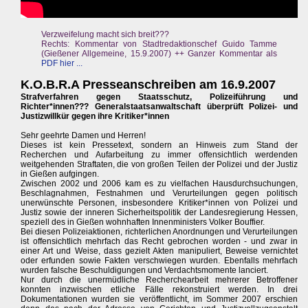
Verzweifelung macht sich breit???
Rechts: Kommentar von Stadtredaktionschef Guido Tamme
(Gießener Allgemeine, 15.9.2007) ++ Ganzer Kommentar als
PDF hier ...
K.O.B.R.A Presseanschreiben am 16.9.2007
Strafverfahren gegen Staatsschutz, Polizeiführung und
Richter*innen??? Generalstaatsanwaltschaft überprüft Polizei- und
Justizwillkür gegen ihre Kritiker*innen
Sehr geehrte Damen und Herren!
Dieses ist kein Pressetext, sondern an Hinweis zum Stand der
Recherchen und Aufarbeitung zu immer offensichtlich werdenden
weitgehenden Straftaten, die von großen Teilen der Polizei und der Justiz
in Gießen aufgingen.
Zwischen 2002 und 2006 kam es zu vielfachen Hausdurchsuchungen,
Beschlagnahmen, Festnahmen und Verurteilungen gegen politisch
unerwünschte Personen, insbesondere Kritiker*innen von Polizei und
Justiz sowie der inneren Sicherheitspolitik der Landesregierung Hessen,
speziell des in Gießen wohnhaften Innenministers Volker Bouffier.
Bei diesen Polizeiaktionen, richterlichen Anordnungen und Verurteilungen
ist offensichtlich mehrfach das Recht gebrochen worden - und zwar in
einer Art und Weise, dass gezielt Akten manipuliert, Beweise vernichtet
oder erfunden sowie Fakten verschwiegen wurden. Ebenfalls mehrfach
wurden falsche Beschuldigungen und Verdachtsmomente lanciert.
Nur durch die unermüdliche Recherchearbeit mehrerer Betroffener
konnten inzwischen etliche Fälle rekonstruiert werden. In drei
Dokumentationen wurden sie veröffentlicht, im Sommer 2007 erschien