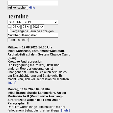
Hilfe
Termine
vergangene Termine anzeigen
Mittwoch, 19.08.2026 14:30 Uhr
in/bei Karlsruhe, EndCement/Wald-statt-
Asphalt-Zelt auf dem System Change Camp
(SCC)
Kreative Antirepression
Die Begegnung mit Polizei, Justiz und
anderen Repressionsorganen ist
unangenehm - und soll es auch sein, da es
um Einschüchterung und Strafe geht. Es
macht Sinn, sich vor Repression zu schützen.
[mehr]
Montag, 07.09.2026 09:00 Uhr
in/bei Braunschweig, Landgericht, An der
Martinikirche 8 (Raum siehe Aushang)
Strafprozess wegen des Films Unter
Paragraphen II
Der Film wurde lange kriminalisiert mit der
(erlogenen) Behauptung, er sei illegal.
[mehr]