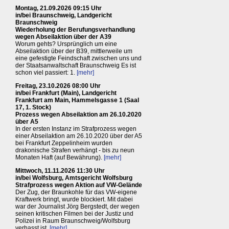
Montag, 21.09.2026 09:15 Uhr
in/bei Braunschweig, Landgericht
Braunschweig
Wiederholung der Berufungsverhandlung
wegen Abseilaktion über der A39
Worum gehts? Ursprünglich um eine
Abseilaktion über der B39, mittlerweile um
eine gefestigte Feindschaft zwischen uns und
der Staatsanwaltschaft Braunschweig Es ist
schon viel passiert: 1.
[mehr]
Freitag, 23.10.2026 08:00 Uhr
in/bei Frankfurt (Main), Landgericht
Frankfurt am Main, Hammelsgasse 1 (Saal
17, 1. Stock)
Prozess wegen Abseilaktion am 26.10.2020
über A5
In der ersten Instanz im Strafprozess wegen
einer Abseilaktion am 26.10.2020 über der A5
bei Frankfurt Zeppelinheim wurden
drakonische Strafen verhängt - bis zu neun
Monaten Haft (auf Bewährung).
[mehr]
Mittwoch, 11.11.2026 11:30 Uhr
in/bei Wolfsburg, Amtsgericht Wolfsburg
Strafprozess wegen Aktion auf VW-Gelände
Der Zug, der Braunkohle für das VW-eigene
Kraftwerk bringt, wurde blockiert. Mit dabei
war der Journalist Jörg Bergstedt, der wegen
seinen kritischen Filmen bei der Justiz und
Polizei in Raum Braunschweig/Wolfsburg
verhasst ist.
[mehr]