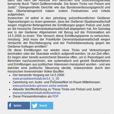
dann das nach der Adresse von Gerichten und Justizvollzugsanstalt
benannte Buch "Tatort Gutfleischstraße. Die fiesen Tricks von Polizei und
Justiz". Übergeordnete Gerichte wie das Bundesverfassungsgericht und
das Oberlandesgericht haben zudem Festnahmen und Urteile
aufgehoben.
Inzwischen ist selbst in den jahrelang polizeifreundlichen Gießener
Tageszeitungen zu lesen gewesen, dass die Gießener Staatsanwaltschaft
wegen möglicher Befangenheit die Ermittlungen gegen Polizei und Justiz
an die hessische Generalstaatsanwaltschaft abgegeben hat. Am Samstag
war in der Gießener Allgemeinen mit Bezug auf die Polizeiaktion am
14.5.2006 zu lesen: "Der Versuch, diese Ermittlungspanne zu vertuschen,
misslang: Jetzt muss die Frankfurter Generalstaatsanwaltschaft wegen
Verdachts der Rechtsbeugung und der Freiheitsberaubung gegen die
Gießener Kollegen ermitteln".
Ob diese Ermittlungen nur wieder neue Tricks und Vertuschungen
beinhalten oder die Skandale endlich aufgerollt werden, ist zur Zeit offen.
Es liegen aber bereits ausreichend Beweise offen, um in Reportagen und
Berichten nachzuzeichnen, wie systematisch und gezielt Strafverfahren
und Ermittlungen aus politischen Interessen manipuliert wurden - und wie
dahinter eine politische Steuerung steckte, insbesondere durch den
hessischen Innenminister Volker Bouffier.
Der benannte Vorgang am 14.5.2006:
www.projektwerkstatt.de/14_5_06
Sammlung von Justiz- und Polizeiwillkür im Raum Mittelhessen:
www.polizeidoku-giessen.siehe.website
Aktuelle Veröffentlichung zu "Fiese Tricks von Polizei und Justiz":
www.projektwerkstatt.de/fiesetricks
Diese Presseinformation als
PDF