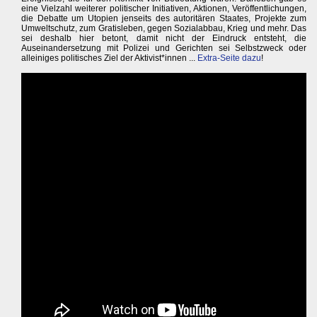
eine Vielzahl weiterer politischer Initiativen, Aktionen, Veröffentlichungen,
die Debatte um Utopien jenseits des autoritären Staates, Projekte zum
Umweltschutz, zum Gratisleben, gegen Sozialabbau, Krieg und mehr. Das
sei deshalb hier betont, damit nicht der Eindruck entsteht, die
Auseinandersetzung mit Polizei und Gerichten sei Selbstzweck oder
alleiniges politisches Ziel der Aktivist*innen ...
Extra-Seite dazu
!