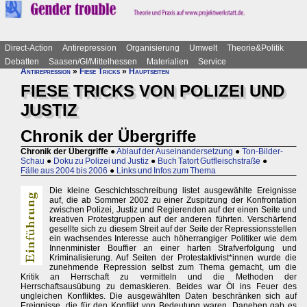
Direct-Action
Antirepression
Organisierung
Umwelt
Theorie&Politik
Debatten
Saasen/GI/Mittelhessen
Materialien
Service
Antirepression
»
Fiese Tricks
»
Hauptseiten
FIESE TRICKS VON POLIZEI UND
JUSTIZ
Chronik der Übergriffe
Chronik der Übergriffe
●
Ablauf der Auseinandersetzung
●
Ton-Bilder-
Schau
●
Doku zu Polizei und Justiz
●
Buch Tatort Gutfleischstraße
●
Fälle aus 2004 bis 2006
●
Links und Infos zum Thema
Die kleine Geschichtsschreibung listet ausgewählte Ereignisse
auf, die ab Sommer 2002 zu einer Zuspitzung der Konfrontation
zwischen Polizei, Justiz und Regierenden auf der einen Seite und
kreativen Protestgruppen auf der anderen führten. Verschärfend
gesellte sich zu diesem Streit auf der Seite der Repressionsstellen
ein wachsendes Interesse auch höherrangiger Politiker wie dem
Innenminister Bouffier an einer harten Strafverfolgung und
Kriminalisierung. Auf Seiten der Protestaktivist*innen wurde die
zunehmende Repression selbst zum Thema gemacht, um die
Kritik an Herrschaft zu vermitteln und die Methoden der
Herrschaftsausübung zu demaskieren. Beides war Öl ins Feuer des
ungleichen Konfliktes. Die ausgewählten Daten beschränken sich auf
Ereignisse, die für den Konflikt von Bedeutung waren. Daneben gab es