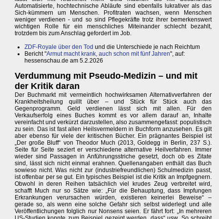
Automatisierte, hochtechnische Abläufe sind ebenfalls lukrativer als das
Sich-kümmern um Menschen. Profitraten wachsen, wenn Menschen
weniger verdienen - und so sind Pflegekräfte trotz ihrer bemerkenswert
wichtigen Rolle für ein menschliches Miteinander schlecht bezahlt,
trotzdem bis zum Anschlag gefordert im Job.
ZDF-Royale über den Tod
und die Unterschiede je nach Reichtum
Bericht "
Armut macht krank, auch schon mit fünf Jahren
", auf:
hessenschau.de am 5.2.2026
Verdummung mit Pseudo-Medizin – und mit
der Kritik daran
Der Buchmarkt mit vermeintlich hochwirksamen Alternativverfahren der
Krankheitsheilung quillt über – und Stück für Stück auch das
Gegenprogramm. Geld verdienen lässt sich mit allen. Für den
Verkaufserfolg eines Buches kommt es vor allem darauf an, Inhalte
vereinfacht und verkürzt darzustellen, also zusammengefasst: populistisch
zu sein. Das ist fast allen Heilsvermeldern in Buchform anzusehen. Es gilt
aber ebenso für viele der kritischen Bücher. Ein prägnantes Beispiel ist
„Der große Bluff“ von Theodor Much (2013, Goldegg in Berlin, 237 S.).
Seite für Seite seziert er verschiedene alternative Heilverfahren. Immer
wieder sind Passagen in Anführungsstriche gesetzt, doch ob es Zitate
sind, lässt sich nicht einmal erahnen. Quellenangaben enthält das Buch
sowieso nicht. Was nicht zur (industriefreundlichen) Schulmedizin passt,
ist offenbar per se gut. Ein typisches Beispiel ist die Kritik an Impfgegnern.
Obwohl in deren Reihen tatsächlich viel krudes Zeug verbreitet wird,
schafft Much nur so Sätze wie: „Für die Behauptung, dass Impfungen
Erkrankungen verursachen würden, existieren keinerlei Beweise“ –
gerade so, als wenn eine solche Gefahr sich selbst widerlegt und alle
Veröffentlichungen folglich nur Nonsens seien. Er fährt fort: „In mehreren
US-Studien konnte zum Beispiel gezeigt werden, dass“ usw. So schreibt