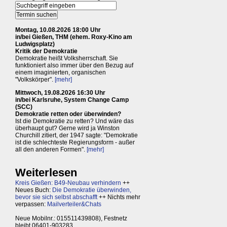
Montag, 10.08.2026 18:00 Uhr
in/bei Gießen, THM (ehem. Roxy-Kino am
Ludwigsplatz)
Kritik der Demokratie
Demokratie heißt Volksherrschaft. Sie
funktioniert also immer über den Bezug auf
einem imaginierten, organischen
"Volkskörper".
[mehr]
Mittwoch, 19.08.2026 16:30 Uhr
in/bei Karlsruhe, System Change Camp
(SCC)
Demokratie retten oder überwinden?
Ist die Demokratie zu retten? Und wäre das
überhaupt gut? Gerne wird ja Winston
Churchill zitiert, der 1947 sagte: "Demokratie
ist die schlechteste Regierungsform - außer
all den anderen Formen".
[mehr]
Weiterlesen
Kreis Gießen: B49-Neubau verhindern
++
Neues Buch:
Die Demokratie überwinden,
bevor sie sich selbst abschafft
++ Nichts mehr
verpassen:
Mailverteiler&Chats
Neue Mobilnr.: 015511439808), Festnetz
bleibt 06401-903283