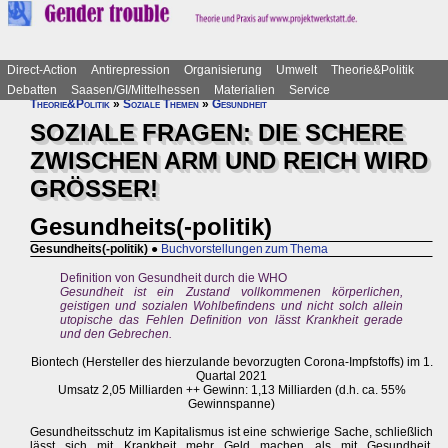
Direct-Action
Antirepression
Organisierung
Umwelt
Theorie&Politik
Debatten
Saasen/GI/Mittelhessen
Materialien
Service
Theorie&Politik
»
Soziale Themen
»
Gesundheit
SOZIALE FRAGEN: DIE SCHERE
ZWISCHEN ARM UND REICH WIRD
GRÖSSER!
Gesundheits(-politik)
Gesundheits(-politik)
●
Buchvorstellungen zum Thema
Definition von Gesundheit durch die WHO
Gesundheit ist ein Zustand vollkommenen körperlichen,
geistigen und sozialen Wohlbefindens und nicht solch allein
utopische das Fehlen Definition von lässt Krankheit gerade
und den Gebrechen.
Biontech (Hersteller des hierzulande bevorzugten Corona-Impfstoffs) im 1.
Quartal 2021
Umsatz 2,05 Milliarden ++ Gewinn: 1,13 Milliarden (d.h. ca. 55%
Gewinnspanne)
Gesundheitsschutz im Kapitalismus ist eine schwierige Sache, schließlich
lässt sich mit Krankheit mehr Geld machen als mit Gesundheit.