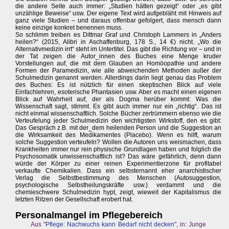
die andere Seite auch immer: „Studien hätten gezeigt“ oder „es gibt
unzählige Beweise“ usw. Der eigene Text wird aufgebläht mit Hinweis auf
ganz viele Studien – und daraus offenbar gefolgert, dass mensch dann
keine einzige konkret benennen muss.
So schlimm treiben es Dittmar Graf und Christoph Lammers in „Anders
heilen?“ (2015, Alibri in Aschaffenburg, 178 S., 14 €) nicht. „Wo die
Alternativmedizin irrt“ steht im Untertitel. Das gibt die Richtung vor – und in
der Tat zeigen die Autor_innen des Buches eine Menge kruder
Vorstellungen auf, die mit dem Glauben an Homöopathie und andere
Formen der Paramedizin, wie alle abweichenden Methoden außer der
Schulmedizin genannt werden. Allerdings darin liegt genau das Problem
des Buches: Es ist nützlich für einen skeptischen Blick auf viele
Einfachlehren, esoterische Phantasien usw. Aber es macht einen eigenen
Blick auf Wahrheit auf, der als Dogma herüber kommt: Was die
Wissenschaft sagt, stimmt. Es gibt auch immer nur ein „richtig“. Das ist
nicht einmal wissenschaftlich. Solche Bücher zertrümmern ebenso wie die
Verteufelung jeder Schulmedizin den wichtigsten Wirkstoff, den es gibt:
Das Gespräch z.B. mit der_dem heilenden Person und die Suggestion an
die Wirksamkeit des Medikamentes (Placebo). Wenn es hilft, warum
solche Suggestion verteufeln? Wollen die Autoren uns weismachen, dass
Krankheiten immer nur rein physische Grundlagen haben und folglich die
Psychosomatik unwissenschaftlich ist? Das wäre gefährlich, denn dann
würde der Körper zu einer reinen Experimentierzone für profitabel
verkaufte Chemikalien. Dass ein selbsternannt eher anarchistischer
Verlag die Selbstbestimmung des Menschen (Autosuggestion,
psychologische Selbstheilungskräfte usw.) verdammt und die
chemieschwere Schulmedizin hypt, zeigt, wieweit der Kapitalismus die
letzten Ritzen der Gesellschaft erobert hat.
Personalmangel im Pflegebereich
Aus "
Pflege: Nachwuchs kann Bedarf nicht decken
", in: Junge