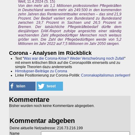
Welt, 11.4.2024 (S. 15)
Von den mehr als 1,1 Millionen professionellen Pflegekräften
in Deutschland werden mehr als 249.500 in den kommenden
zehn Jahren das Renteneintrittsalter erreichen – das sind 21,9
Prozent. Der Bedarf variiert von Bundesland zu Bundesland
zwischen 19,7 Prozent in Sachsen und 26,5 Prozent in
Bremen. Der tatsächliche Pflegekräftebedarf dürfte dem
diesjährigen DAK-Report zufolge angesichts einer ständig
wachsenden Zahl pflegebedürftiger Menschen noch weitaus
größer sein. Die Zahl der Pflegebedürftigen werde von 5,2
Millionen im Jahr 2022 auf 7,5 Millionen im Jahr 2050 steigen.
Corona - Analysen im Rückblick
Text "
Was war die Corona-Krise? Weder Verschwörung noch Zufall
"
mit einem kritischen Blick auf die Coronapolitik einerseits und zu
simple Theorien dazu andererseits
Hirnstupser-Beiträge zu Corona
Linke Positionierung zur Corona-Politik:
Coronakapitalismus zerlegen
!
Kommentare
Bisher wurden noch keine Kommentare abgegeben.
Kommentar abgeben
Deine aktuelle Netzadresse: 216.73.216.199
Name