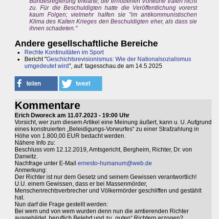
Bundesregierung erklärte, die erhobenen Vorwürfe träfen nicht
zu. Für die Beschuldigten hatte die Veröffentlichung vorerst
kaum Folgen; vielmehr halfen sie "im antikommunistischen
Klima des Kalten Krieges den Beschuldigten eher, als dass sie
ihnen schadeten."
Andere gesellschaftliche Bereiche
Rechte Kontinuitäten im Sport
Bericht "
Geschichtsrevisionismus: Wie der Nationalsozialismus
umgedeutet wird
", auf: tagesschau.de am 14.5.2025
Kommentare
Erich Dworeck am 11.07.2023 - 19:00 Uhr
Vorsicht, wer zum diesem Artikel eine Meinung äußert, kann u. U. Aufgrund
eines konstruierten „Beleidigungs-Vorwurfes“ zu einer Strafzahlung in
Höhe von 1.800,00 EUR bedacht werden.
Nähere Info zu:
Beschluss vom 12.12.2019, Amtsgericht, Bergheim, Richter, Dr. von
Danwitz.
Nachfrage unter E-Mail
ernesto-humanum@web.de
Anmerkung:
Der Richter ist nur dem Gesetz und seinem Gewissen verantwortlich!
U.U. einem Gewissen, dass er bei Massenmörder,
Menschenrechtsverbrecher und Völkermörder geschliffen und gestählt
hat.
Nun darf die Frage gestellt werden:
Bei wem und von wem wurden denn nun die amtierenden Richter
ausgebildet, beruflich Belehrt und zu „guten“ Richtern erzogen?