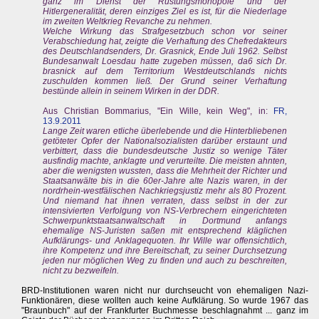
ganz im Dienst der Rüstungsmonopole und der
Hitlergeneralität, deren einziges Ziel es ist, für die Niederlage
im zweiten Weltkrieg Revanche zu nehmen.
Welche Wirkung das Strafgesetzbuch schon vor seiner
Verabschiedung hat, zeigte die Verhaftung des Chefredakteurs
des Deutschlandsenders, Dr. Grasnick, Ende Juli 1962. Selbst
Bundesanwalt Loesdau hatte zugeben müssen, da6 sich Dr.
brasnick auf dem Territorium Westdeutschlands nichts
zuschulden kommen ließ. Der Grund seiner Verhaftung
bestünde allein in seinem Wirken in der DDR.
Aus Christian Bommarius, "Ein Wille, kein Weg", in:
FR,
13.9.2011
Lange Zeit waren etliche überlebende und die Hinterbliebenen
getöteter Opfer der Nationalsozialisten darüber erstaunt und
verbittert, dass die bundesdeutsche Justiz so wenige Täter
ausfindig machte, anklagte und verurteilte. Die meisten ahnten,
aber die wenigsten wussten, dass die Mehrheit der Richter und
Staatsanwälte bis in die 60er-Jahre alte Nazis waren, in der
nordrhein-westfälischen Nachkriegsjustiz mehr als 80 Prozent.
Und niemand hat ihnen verraten, dass selbst in der zur
intensivierten Verfolgung von NS-Verbrechern eingerichteten
Schwerpunktstaatsanwaltschaft in Dortmund anfangs
ehemalige
NS-Juristen
saßen mit entsprechend kläglichen
Aufklärungs- und Anklagequoten. Ihr Wille war offensichtlich,
ihre Kompetenz und ihre Bereitschaft, zu seiner Durchsetzung
jeden nur möglichen Weg zu finden und auch zu beschreiten,
nicht zu bezweifeln.
BRD-Institutionen waren nicht nur durchseucht von ehemaligen Nazi-
Funktionären, diese wollten auch keine Aufklärung. So wurde 1967 das
"Braunbuch" auf der Frankfurter Buchmesse beschlagnahmt ... ganz im