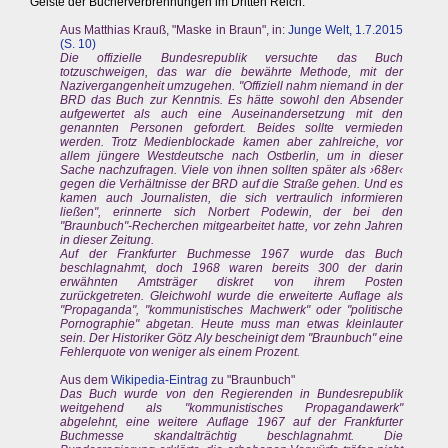
Geiste der Bücherverbrennungen im Dritten Reich.
Aus Matthias Krauß, "Maske in Braun", in:
Junge Welt, 1.7.2015
(S. 10)
Die offizielle Bundesrepublik versuchte das Buch
totzuschweigen, das war die bewährte Methode, mit der
Nazivergangenheit umzugehen. "Offiziell nahm niemand in der
BRD das Buch zur Kenntnis. Es hätte sowohl den Absender
aufgewertet als auch eine Auseinandersetzung mit den
genannten Personen gefordert. Beides sollte vermieden
werden. Trotz Medienblockade kamen aber zahlreiche, vor
allem jüngere Westdeutsche nach Ostberlin, um in dieser
Sache nachzufragen. Viele von ihnen sollten später als ›68er‹
gegen die Verhältnisse der BRD auf die Straße gehen. Und es
kamen auch Journalisten, die sich vertraulich informieren
ließen", erinnerte sich Norbert Podewin, der bei den
"Braunbuch"-Recherchen mitgearbeitet hatte, vor zehn Jahren
in dieser Zeitung.
Auf der Frankfurter Buchmesse 1967 wurde das Buch
beschlagnahmt, doch 1968 waren bereits 300 der darin
erwähnten Amtsträger diskret von ihrem Posten
zurückgetreten. Gleichwohl wurde die erweiterte Auflage als
"Propaganda", "kommunistisches Machwerk" oder "politische
Pornographie" abgetan. Heute muss man etwas kleinlauter
sein. Der Historiker Götz Aly bescheinigt dem "Braunbuch" eine
Fehlerquote von weniger als einem Prozent.
Aus dem
Wikipedia-Eintrag
zu "Braunbuch"
Das Buch wurde von den Regierenden in Bundesrepublik
weitgehend als "kommunistisches Propagandawerk"
abgelehnt, eine weitere Auflage 1967 auf der Frankfurter
Buchmesse skandalträchtig beschlagnahmt. Die