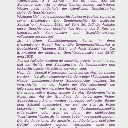
Aktenzeichen 5 T 537/38 -, wo es heißt, daß die
Sondergerichte nicht nur ihrem Namen, sondern auch ihrem
Wesen nach außerhalb der öffentlichen Gerichtsbarkeit
stehende Gerichte' seien.
Wolfgang Idel, heute Landgerichtsdirektor in Krefeld, schrieb in
seiner Dissertation Die Sondergerichte für politische
Strafsachen", Freiburg 1935, auf Seite 36, daß die Aufgabe
dieser Gerichte darin bestehe, "die Gegner des 3. Reiches,
hauptsächlich Kommunisten und Sozialdemokraten,
vollständig auszurotten'.
Zu ähnlichen Schlußfolgerungen kamen in ihren
Dissertationen Robert Fuchs, .Die Sondergerichtsbarkeit in
Deutschland", Tübingen 1937, und Adolf Schlesinger, Die
Entwicklung der deutschen Gerichtsorganisation seit 1879",
jena 1938.
Aus der Aufgabenstellung für diese Terrorgerichte geht hervor,
daß die Richter und Staatsanwälte die bewährtesten und
rücksichtslosesten Faschisten gewesen sind.
Nach dem Überfall Hitlerdeutschlands auf die Nachbarstaaten
wurden in fast allen okkupierten Ländern unter Mißachtung der
Haager Landkriegsordnung Sondergerichte gebildet. Sie
verwirklichten mit den Mitteln der Rechtsprechung" die
hitlerschen und himmlerschen Ausrottungsbefehle.
Die grauenvollste Bilanz weisen die Nazi-Sondergerichte in
Polen aus. Auf der Grundlage der berüchtigten Polen-
Strafrechtsverordnung wurden Tausende polnische Bürger
dem Schafott ausgeliefert, nur weil sie sich zu Polen
bekannten, weil sie sich der Aushungerungspolitik
widersetzten oder weil sie durch die globkeschen
Volkslistenrichtlinien als "unwertes Leben" gestempelt wurden.
Die Sondergerichte, die zunächst zur Aburteilung politischer
Delikte' geschaffen wurden, verhängten unter den