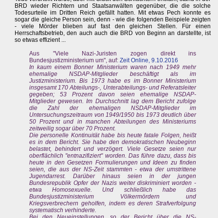
BRD wieder Richtern und Staatsanwälten gegenüber, die die solche
Todesurteile im Dritten Reich gefällt hatten. Mit etwas Pech konnte es
sogar die gleiche Person sein, denn - wie die folgenden Beispiele zeigten
- viele Mörder blieben auf fast den gleichen Stellen. Für einen
Herrschaftsbetrieb, den auch auch die BRD von Beginn an darstellte, ist
so etwas effizient ...
Aus "Viele Nazi-Juristen zogen direkt ins
Bundesjustizministerium um", auf:
Zeit Online, 9.10.2016
In kaum einem Bonner Ministerium waren nach 1949 mehr
ehemalige NSDAP-Mitglieder beschäftigt als im
Justizministerium. Bis 1973 habe es im Bonner Ministerium
insgesamt 170 Abteilungs-, Unterabteilungs- und Referatsleiter
gegeben; 53 Prozent davon seien ehemalige NSDAP-
Mitglieder gewesen. Im Durchschnitt lag dem Bericht zufolge
die Zahl der ehemaligen NSDAP-Mitglieder im
Untersuchungszeitraum von 1949/1950 bis 1973 deutlich über
50 Prozent und in manchen Abteilungen des Ministeriums
zeitweilig sogar über 70 Prozent.
Die personelle Kontinuität habe bis heute fatale Folgen, heißt
es in dem Bericht. Sie habe den demokratischen Neubeginn
belastet, behindert und verzögert. Viele Gesetze seien nur
oberflächlich "entnazifiziert" worden. Das führe dazu, dass bis
heute in den Gesetzen Formulierungen und Ideen zu finden
seien, die aus der NS-Zeit stammten - etwa der umstrittene
Jugendarrest. Darüber hinaus seien in der jungen
Bundesrepublik Opfer der Nazis weiter diskriminiert worden -
etwa Homosexuelle. Und schließlich habe das
Bundesjustizministerium Völkermördern und
Kriegsverbrechern geholfen, indem es deren Strafverfolgung
systematisch verhinderte.
Bei den Neueinstellungen, so der Bericht über die NS-