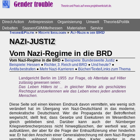
Direct-Action
Antirepression
Organisierung
Umwelt
Theorie&Politik
Debatten
Saasen/GI/Mittelhessen
Materialien
Service
Theorie&Politik
»
Rechte Ideologien
»
Alt-Nazis in der BRD
NAZI-JUSTIZ
Vom Nazi-Regime in die BRD
Vom Nazi-Regime in die BRD
●
Beispiele: Bundesweite Justiz
●
Beispiele: Hessen
●
Richter, 3. Reich und BRD
●
Und heute?
●
Antifa bestrafen
●
Mehr Nazi-Karrieren
●
Bücher/Texte/Links zum Thema
Landgericht Berlin im 1955 zur Frage, ob Attentate auf Hitler
zulässig gewesen seien:
Das Leben Hitlers ist ... in gleicher Weise als geschütztes
Rechtsgut anzuerkennen wie das Leben eines jeden anderen
Menschen.
Diese Seite soll einen kleinen Eindruck davon vermitteln, wie wenig sich
verändert hat im Übergang von Nazi-Deutschland in das moderne,
demokratische Deutschland. Wer die Propaganda der Betroffenheit
wegwischt, stellt fest, dass Gesetze und Exekutoren im Wesentlichen
gleich geblieben sind. Darüber kann auch der Nürnberger
Kriegsverbrecherprozess nicht hinwegtäuschen, der wertvoll war, um
aufzuklären, der aber für die Frage der Entnazifizierung eher hinderlich
war. Er hat den Anschein einer Generalabrechnung mit dem Nazi-Regime
vermitteln, während längst die alten Kader wieder in die