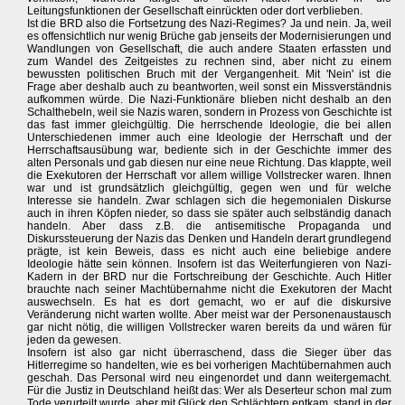
Leitungsfunktionen der Gesellschaft einrückten oder dort verblieben.
Ist die BRD also die Fortsetzung des Nazi-Regimes? Ja und nein. Ja, weil
es offensichtlich nur wenig Brüche gab jenseits der Modernisierungen und
Wandlungen von Gesellschaft, die auch andere Staaten erfassten und
zum Wandel des Zeitgeistes zu rechnen sind, aber nicht zu einem
bewussten politischen Bruch mit der Vergangenheit. Mit 'Nein' ist die
Frage aber deshalb auch zu beantworten, weil sonst ein Missverständnis
aufkommen würde. Die Nazi-Funktionäre blieben nicht deshalb an den
Schalthebeln, weil sie Nazis waren, sondern in Prozess von Geschichte ist
das fast immer gleichgültig. Die herrschende Ideologie, die bei allen
Unterschiedenen immer auch eine Ideologie der Herrschaft und der
Herrschaftsausübung war, bediente sich in der Geschichte immer des
alten Personals und gab diesen nur eine neue Richtung. Das klappte, weil
die Exekutoren der Herrschaft vor allem willige Vollstrecker waren. Ihnen
war und ist grundsätzlich gleichgültig, gegen wen und für welche
Interesse sie handeln. Zwar schlagen sich die hegemonialen Diskurse
auch in ihren Köpfen nieder, so dass sie später auch selbständig danach
handeln. Aber dass z.B. die antisemitische Propaganda und
Diskurssteuerung der Nazis das Denken und Handeln derart grundlegend
prägte, ist kein Beweis, dass es nicht auch eine beliebige andere
Ideologie hätte sein können. Insofern ist das Weiterfungieren von Nazi-
Kadern in der BRD nur die Fortschreibung der Geschichte. Auch Hitler
brauchte nach seiner Machtübernahme nicht die Exekutoren der Macht
auswechseln. Es hat es dort gemacht, wo er auf die diskursive
Veränderung nicht warten wollte. Aber meist war der Personenaustausch
gar nicht nötig, die willigen Vollstrecker waren bereits da und wären für
jeden da gewesen.
Insofern ist also gar nicht überraschend, dass die Sieger über das
Hitlerregime so handelten, wie es bei vorherigen Machtübernahmen auch
geschah. Das Personal wird neu eingenordet und dann weitergemacht.
Für die Justiz in Deutschland heißt das: Wer als Deserteur schon mal zum
Tode verurteilt wurde, aber mit Glück den Schlächtern entkam, stand in der