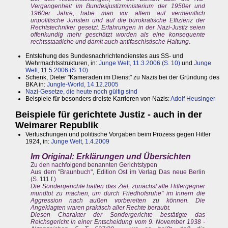
Vergangenheit im Bundesjustizministerium der 1950er und
1960er Jahre, habe man vor allem auf vermeintlich
unpolitische Juristen und auf die bürokratische Effizienz der
Rechtstechniker gesetzt. Erfahrungen in der Nazi-Justiz seien
offenkundig mehr geschätzt worden als eine konsequente
rechtsstaatliche und damit auch antifaschistische Haltung.
Entstehung des Bundesnachrichtendienstes aus SS- und
Wehrmachtsstrukturen, in:
Junge Welt, 11.3.2006 (S. 10)
und
Junge
Welt, 11.5.2006 (S. 10)
Schenk, Dieter "Kameraden im Dienst" zu Nazis bei der Gründung des
BKA in:
Jungle-World, 14.12.2005
Nazi-Gesetze, die heute noch gültig sind
Beispiele für besonders dreiste Karrieren von Nazis:
Adolf Heusinger
Beispiele für gerichtete Justiz - auch in der
Weimarer Republik
Vertuschungen und politische Vorgaben beim Prozess gegen Hitler
1924, in:
Junge Welt, 1.4.2009
Im Original:
Erklärungen und Übersichten
Zu den nachfolgend benannten Gerichtstypen
Aus dem "Braunbuch", Edition Ost im Verlag Das neue Berlin
(S. 111 f.)
Die Sondergerichte hatten das Ziel, zunächst alle Hitlergegner
mundtot zu machen, um durch Friedhofsruhe" im Innern die
Aggression nach außen vorbereiten zu können. Die
Angeklagten waren praktisch aller Rechte beraubt.
Diesen Charakter der Sondergerichte bestätigte das
Reichsgericht in einer Entscheidung vom 9. November 1938 -