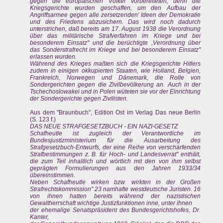
gegen die europäischen Völker vorbereiteten; denn die
Kriegsgerichte wurden geschaffen, um den Aufbau der
Angriffsarmee gegen alle zersetzenden' Ideen der Demokratie
und des Friedens abzusichern. Das wird noch dadurch
unterstrichen, daß bereits am 17. August 1938 die Verordnung
über das militärische Strafverfahren im Kriege und bei
besonderem Einsatz" und die berüchtigte ,Verordnung über
das Sonderstrafrecht im Kriege und bei besonderem Einsatz"
erlassen wurden.
Während des Krieges maßten sich die Kriegsgerichte Hitlers
zudem in einigen okkupierten Staaten, wie Holland, Belgien,
Frankreich, Norwegen und Dänemark, die Rolle von
Sondergerichten gegen die Zivilbevölkerung an. Auch in der
Tschechoslowakei und in Polen wüteten sie vor der Einrichtung
der Sondergerichte gegen Zivilisten.
Aus dem "Braunbuch", Edition Ost im Verlag Das neue Berlin
(S. 123 f.)
DAS NEUE STRAFGESETZBUCH - EIN NAZI-GESETZ
Schafheutle ist zugleich der Verantwortliche im
Bundesjustizministerium für die Ausarbeitung des
Strafgesetzbuch-Entwurfs, der eine Reihe von verschärfenden
Strafbestimmungen z. B. für Hoch- und Landesverrat" enthält,
die zum Teil inhaltlich und wörtlich mit den von ihm selbst
geprägten Formulierungen aus den Jahren 1933/34
übereinstimmen.
Neben Schafheutle wirken bzw. wirkten in der Großen
Strafrechtskommission" 23 namhafte westdeutsche Juristen. 16
von ihnen hatten bereits während der nazistischen
Gewaltherrschaft wichtige Justizfunktionen inne, unter ihnen
der ehemalige Senatspräsident des Bundesgerichtshofes, Dr.
Kanter,