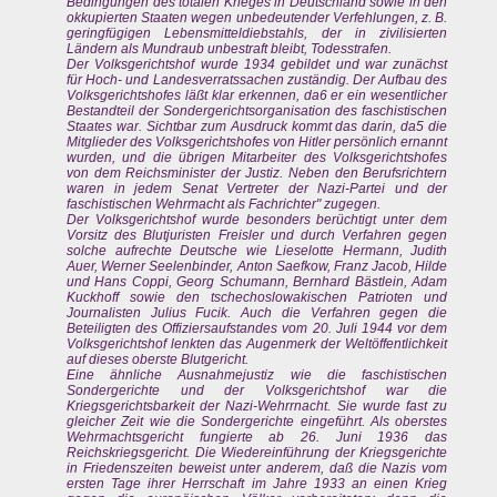
Bedingungen des totalen Krieges in Deutschland sowie in den
okkupierten Staaten wegen unbedeutender Verfehlungen, z. B.
geringfügigen Lebensmitteldiebstahls, der in zivilisierten
Ländern als Mundraub unbestraft bleibt, Todesstrafen.
Der Volksgerichtshof wurde 1934 gebildet und war zunächst
für Hoch- und Landesverratssachen zuständig. Der Aufbau des
Volksgerichtshofes läßt klar erkennen, da6 er ein wesentlicher
Bestandteil der Sondergerichtsorganisation des faschistischen
Staates war. Sichtbar zum Ausdruck kommt das darin, da5 die
Mitglieder des Volksgerichtshofes von Hitler persönlich ernannt
wurden, und die übrigen Mitarbeiter des Volksgerichtshofes
von dem Reichsminister der Justiz. Neben den Berufsrichtern
waren in jedem Senat Vertreter der Nazi-Partei und der
faschistischen Wehrmacht als Fachrichter" zugegen.
Der Volksgerichtshof wurde besonders berüchtigt unter dem
Vorsitz des Blutjuristen Freisler und durch Verfahren gegen
solche aufrechte Deutsche wie Lieselotte Hermann, Judith
Auer, Werner Seelenbinder, Anton Saefkow, Franz Jacob, Hilde
und Hans Coppi, Georg Schumann, Bernhard Bästlein, Adam
Kuckhoff sowie den tschechoslowakischen Patrioten und
Journalisten Julius Fucik. Auch die Verfahren gegen die
Beteiligten des Offiziersaufstandes vom 20. Juli 1944 vor dem
Volksgerichtshof lenkten das Augenmerk der Weltöffentlichkeit
auf dieses oberste Blutgericht.
Eine ähnliche Ausnahmejustiz wie die faschistischen
Sondergerichte und der Volksgerichtshof war die
Kriegsgerichtsbarkeit der Nazi-Wehrrnacht. Sie wurde fast zu
gleicher Zeit wie die Sondergerichte eingeführt. Als oberstes
Wehrmachtsgericht fungierte ab 26. Juni 1936 das
Reichskriegsgericht. Die Wiedereinführung der Kriegsgerichte
in Friedenszeiten beweist unter anderem, daß die Nazis vom
ersten Tage ihrer Herrschaft im Jahre 1933 an einen Krieg