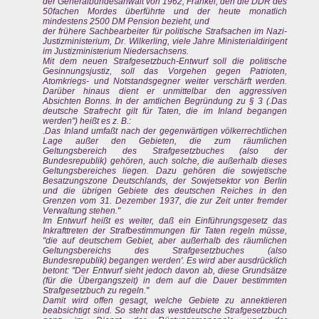
der Generalbundesanwalt von 1962, Fränkel, den die DDR des
50fachen Mordes überführte und der heute monatlich
mindestens 2500 DM Pension bezieht, und
der frühere Sachbearbeiter für politische Strafsachen im Nazi-
Justizministerium, Dr. Wilkerling, viele Jahre Ministerialdirigent
im Justizministerium Niedersachsens.
Mit dem neuen Strafgesetzbuch-Entwurf soll die politische
Gesinnungsjustiz, soll das Vorgehen gegen Patrioten,
Atomkriegs- und Notstandsgegner weiter verschärft werden.
Darüber hinaus dient er unmittelbar den aggressiven
Absichten Bonns. In der amtlichen Begründung zu § 3 (.Das
deutsche Strafrecht gilt für Taten, die im Inland begangen
werden") heißt es z. B.:
.Das Inland umfaßt nach der gegenwärtigen völkerrechtlichen
Lage außer den Gebieten, die zum räumlichen
Geltungsbereich des Strafgesetzbuches (also der
Bundesrepublik) gehören, auch solche, die außerhalb dieses
Geltungsbereiches liegen. Dazu gehören die sowjetische
Besatzungszone Deutschlands, der Sowjetsektor von Berlin
und die übrigen Gebiete des deutschen Reiches in den
Grenzen vom 31. Dezember 1937, die zur Zeit unter fremder
Verwaltung stehen."
Im Entwurf heißt es weiter, daß ein Einführungsgesetz das
Inkrafttreten der Strafbestimmungen für Taten regeln müsse,
"die auf deutschem Gebiet, aber außerhalb des räumlichen
Geltungsbereichs des Strafgesetzbuches (also
Bundesrepublik) begangen werden'. Es wird aber ausdrücklich
betont: "Der Entwurf sieht jedoch davon ab, diese Grundsätze
(für die Übergangszeit) in dem auf die Dauer bestimmten
Strafgesetzbuch zu regeln."
Damit wird offen gesagt, welche Gebiete zu annektieren
beabsichtigt sind. So steht das westdeutsche Strafgesetzbuch