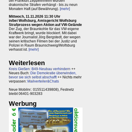
bei Frankfurt Zeppelinheim wurden
drakonische Strafen verhängt - bis zu neun
Monaten Haft (auf Bewährung).
[mehr]
Mittwoch, 11.11.2026 11:30 Uhr
in/bei Wolfsburg, Amtsgericht Wolfsburg
Strafprozess wegen Aktion auf VW-Gelände
Der Zug, der Braunkohle für das VW-eigene
Kraftwerk bringt, wurde blockiert. Mit dabei
war der Journalist Jörg Bergstedt, der wegen
seinen kritischen Filmen bei der Justiz und
Polizei in Raum Braunschweig/Wolfsburg
verhasst ist.
[mehr]
Weiterlesen
Kreis Gießen: B49-Neubau verhindern
++
Neues Buch:
Die Demokratie überwinden,
bevor sie sich selbst abschafft
++ Nichts mehr
verpassen:
Mailverteiler&Chats
Neue Mobilnr.: 015511439808), Festnetz
bleibt 06401-903283
Werbung