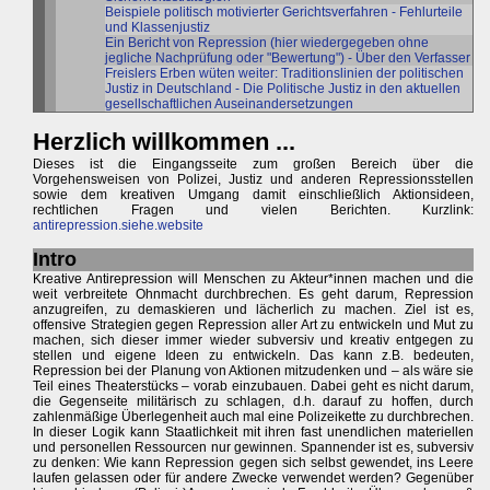
Beispiele politisch motivierter Gerichtsverfahren - Fehlurteile
und Klassenjustiz
Ein Bericht von Repression (hier wiedergegeben ohne
jegliche Nachprüfung oder "Bewertung") - Über den Verfasser
Freislers Erben wüten weiter: Traditionslinien der politischen
Justiz in Deutschland - Die Politische Justiz in den aktuellen
gesellschaftlichen Auseinandersetzungen
Herzlich willkommen ...
Dieses ist die Eingangsseite zum großen Bereich über die
Vorgehensweisen von Polizei, Justiz und anderen Repressionsstellen
sowie dem kreativen Umgang damit einschließlich Aktionsideen,
rechtlichen Fragen und vielen Berichten. Kurzlink:
antirepression.siehe.website
Intro
Kreative Antirepression will Menschen zu Akteur*innen machen und die
weit verbreitete Ohnmacht durchbrechen. Es geht darum, Repression
anzugreifen, zu demaskieren und lächerlich zu machen. Ziel ist es,
offensive Strategien gegen Repression aller Art zu entwickeln und Mut zu
machen, sich dieser immer wieder subversiv und kreativ entgegen zu
stellen und eigene Ideen zu entwickeln. Das kann z.B. bedeuten,
Repression bei der Planung von Aktionen mitzudenken und – als wäre sie
Teil eines Theaterstücks – vorab einzubauen. Dabei geht es nicht darum,
die Gegenseite militärisch zu schlagen, d.h. darauf zu hoffen, durch
zahlenmäßige Überlegenheit auch mal eine Polizeikette zu durchbrechen.
In dieser Logik kann Staatlichkeit mit ihren fast unendlichen materiellen
und personellen Ressourcen nur gewinnen. Spannender ist es, subversiv
zu denken: Wie kann Repression gegen sich selbst gewendet, ins Leere
laufen gelassen oder für andere Zwecke verwendet werden? Gegenüber