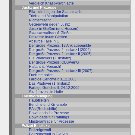
Vergleich Knast-Psychiatrie
Justiz und Prozesse
Ella - die Lügen der Staatsmacht
Tricks und Manipulation
Richtermacht
Gegenwehr gegen Justiz
Justiz in Gießen (und Hessen)
Staatsanwaltschaft Gießen
Prozesse in/um Gießen
Absurde Fälle in GI
Der große Prozess: 13 Anklagepunkte
Der große Prozess: 2. Instanz I (2004)
Der große Prozess: 2. Instanz II (2005)
Die Plädoyers (2. Instanz)
Der große Prozess: OLG/VerfG
Haftantritt (Versuch)
Der große Prozess: 2. Instanz III (2007)
Fuck the police
Farbige Gerichte I: 3.12.2003
Das Plädoyer (1. Instanz)
Farbige Gerichte II: 24.12.2005
Strafprozess in Halle
Laienverteidigung
Hauptseiten
Berichte und K(r)ämpfe
EAs (Rechtshilfe)
Downloads für Prozesse
Downloads für Trainings
Musteranträge für Prozesse
Polizei-Einblicke
Polizeigewalt
Polizeigewalt in Gießen