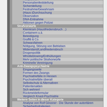
Personalienfeststellung
Sicherstellung
Festnahme/Gewahrsam
(Haus-)Durchsuchung
Observation
DNA-Entnahme
Aktionen gegen Polizei
Strafvorwürfe
Kleinkram (Hausfriedensbruch ...)
Containern u.ä.
Beleidigung
Graffiti & Co.
Schwarzfahren
Nötigung, Störung von Betrieben
Widerstand/Landfriedensbruch
Drogenpolitik
Whistleblowing/Enthüllungen
Mehr politische Strafvorwürfe
Kriminelle Vereinigung
Anti-Zwangspsychiatrie
Eingangsseite
Formen des Zwangs
Psychiatriefälle in Hessen
Psychiatriefälle überall
Selbstschutz & Alternativen
Patientenakten
Sich wehren!
Rückmeldeformular
Vergleich Knast-Psychiatrie
Weitere Seiten in dieser Kategorie
Analyse von Rolf Gössner - Die Stunde der autoritären
Sicherheitsstrategien