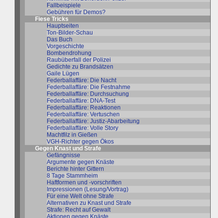
Fallbeispiele
Gebühren für Demos?
Fiese Tricks
Hauptseiten
Ton-Bilder-Schau
Das Buch
Vorgeschichte
Bombendrohung
Raubüberfall der Polizei
Gedichte zu Brandsätzen
Gaile Lügen
Federballaffäre: Die Nacht
Federballaffäre: Die Festnahme
Federballaffäre: Durchsuchung
Federballaffäre: DNA-Test
Federballaffäre: Reaktionen
Federballaffäre: Vertuschen
Federballaffäre: Justiz-Abarbeitung
Federballaffäre: Volle Story
Machtfilz in Gießen
VGH-Richter gegen Ökos
Gegen Knast und Strafe
Gefängnisse
Argumente gegen Knäste
Berichte hinter Gittern
8 Tage Stammheim
Haftformen und -vorschriften
Impressionen (Lesung/Vortrag)
Für eine Welt ohne Strafe
Alternativen zu Knast und Strafe
Strafe: Recht auf Gewalt
Aktionen gegen Knäste