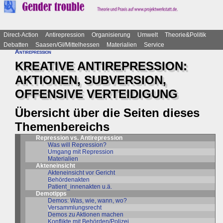
Direct-Action
Antirepression
Organisierung
Umwelt
Theorie&Politik
Debatten
Saasen/GI/Mittelhessen
Materialien
Service
Antirepression
KREATIVE ANTIREPRESSION:
AKTIONEN, SUBVERSION,
OFFENSIVE VERTEIDIGUNG
Übersicht über die Seiten dieses
Themenbereichs
Repression vs. Antirepression
Was will Repression?
Umgang mit Repression
Materialien
Akteneinsicht
Akteneinsicht vor Gericht
Behördenakten
Patient_innenakten u.ä.
Demotipps
Demos: Was, wie, wann, wo?
Versammlungsrecht
Demos zu Aktionen machen
Konflikte mit Behörden/Polizei