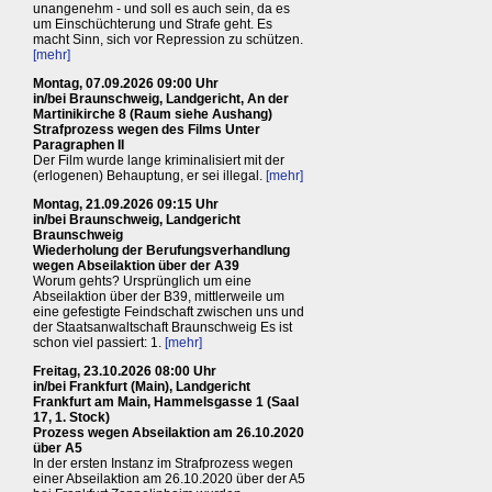
unangenehm - und soll es auch sein, da es
um Einschüchterung und Strafe geht. Es
macht Sinn, sich vor Repression zu schützen.
[mehr]
Montag, 07.09.2026 09:00 Uhr
in/bei Braunschweig, Landgericht, An der
Martinikirche 8 (Raum siehe Aushang)
Strafprozess wegen des Films Unter
Paragraphen II
Der Film wurde lange kriminalisiert mit der
(erlogenen) Behauptung, er sei illegal.
[mehr]
Montag, 21.09.2026 09:15 Uhr
in/bei Braunschweig, Landgericht
Braunschweig
Wiederholung der Berufungsverhandlung
wegen Abseilaktion über der A39
Worum gehts? Ursprünglich um eine
Abseilaktion über der B39, mittlerweile um
eine gefestigte Feindschaft zwischen uns und
der Staatsanwaltschaft Braunschweig Es ist
schon viel passiert: 1.
[mehr]
Freitag, 23.10.2026 08:00 Uhr
in/bei Frankfurt (Main), Landgericht
Frankfurt am Main, Hammelsgasse 1 (Saal
17, 1. Stock)
Prozess wegen Abseilaktion am 26.10.2020
über A5
In der ersten Instanz im Strafprozess wegen
einer Abseilaktion am 26.10.2020 über der A5