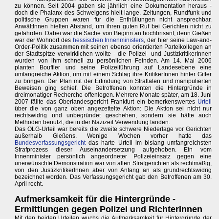
zu können. Seit 2004 gaben sie jährlich eine Dokumentation heraus -
doch die Phalanx des Schweigens hielt lange. Zeitungen, Rundfunk und
politische Gruppen waren für die Enthüllungen nicht ansprechbar.
AnwältInnen hielten Abstand, um ihren guten Ruf bei Gerichten nicht zu
gefährden. Dabei war die Sache von Beginn an hochbrisant, denn Gießen
war der Wohnort des
hessischen Innenministers
, der hier seine Law-and-
Order-Politik zusammen mit seinen ebenso orientierten Parteikollegen an
der Stadtspitze verwirklichen wollte - die Polizei- und JustizkritikerInnen
wurden von ihm schnell zu persönlichen Feinden. Am 14. Mai 2006
planten Bouffier und seine Polizeiführung auf Landesebene eine
umfangreiche Aktion, um mit einem Schlag ihre KritikerInnen hinter Gitter
zu bringen. Der Plan mit der Erfindung von Straftaten und manipulierten
Beweisen ging schief. Die Betroffenen konnten die Hintergründe in
dreimonatiger Recherche offenlegen. Mehrere Monate später, am 18. Juni
2007 fällte das Oberlandesgericht Frankfurt ein bemerkenswertes
Urteil
über die von ganz oben angezettelte Aktion: Die Aktion sei nicht nur
rechtswidrig und unbegründet geschehen, sondern sie hätte auch
Methoden benutzt, die in der Nazizeit Verwendung fanden.
Das OLG-Urteil war bereits die zweite schwere Niederlage vor Gerichten
außerhalb Gießens. Wenige Wochen vorher hatte das
Bundesverfassungsgericht
das harte Urteil im bislang umfangreichsten
Strafprozess dieser Auseinandersetzung aufgehoben. Ein vom
Innenminister persönlich angeordneter Polizeieinsatz gegen eine
unerwünschte Demonstration war von allen Strafgerichten als rechtmäßig,
von den JustizkritikerInnen aber von Anfang an als grundrechtswidrig
bezeichnet worden. Das Verfassungsgericht gab den Betroffenen am 30.
April recht.
Aufmerksamkeit für die Hintergründe -
Ermittlungen gegen Polizei und RichterInnen
Mit den beiden Urteilen wuchs die Aufmerksamkeit für Hintergründe der