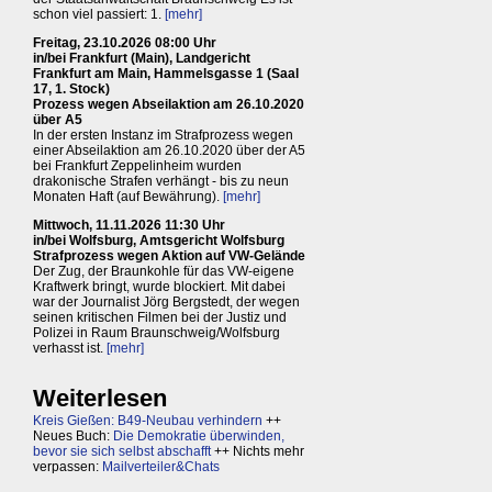
schon viel passiert: 1.
[mehr]
Freitag, 23.10.2026 08:00 Uhr
in/bei Frankfurt (Main), Landgericht
Frankfurt am Main, Hammelsgasse 1 (Saal
17, 1. Stock)
Prozess wegen Abseilaktion am 26.10.2020
über A5
In der ersten Instanz im Strafprozess wegen
einer Abseilaktion am 26.10.2020 über der A5
bei Frankfurt Zeppelinheim wurden
drakonische Strafen verhängt - bis zu neun
Monaten Haft (auf Bewährung).
[mehr]
Mittwoch, 11.11.2026 11:30 Uhr
in/bei Wolfsburg, Amtsgericht Wolfsburg
Strafprozess wegen Aktion auf VW-Gelände
Der Zug, der Braunkohle für das VW-eigene
Kraftwerk bringt, wurde blockiert. Mit dabei
war der Journalist Jörg Bergstedt, der wegen
seinen kritischen Filmen bei der Justiz und
Polizei in Raum Braunschweig/Wolfsburg
verhasst ist.
[mehr]
Weiterlesen
Kreis Gießen: B49-Neubau verhindern
++
Neues Buch:
Die Demokratie überwinden,
bevor sie sich selbst abschafft
++ Nichts mehr
verpassen:
Mailverteiler&Chats