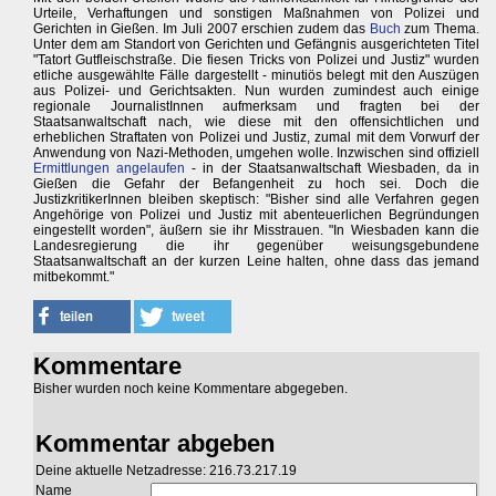
Urteile, Verhaftungen und sonstigen Maßnahmen von Polizei und
Gerichten in Gießen. Im Juli 2007 erschien zudem das
Buch
zum Thema.
Unter dem am Standort von Gerichten und Gefängnis ausgerichteten Titel
"Tatort Gutfleischstraße. Die fiesen Tricks von Polizei und Justiz" wurden
etliche ausgewählte Fälle dargestellt - minutiös belegt mit den Auszügen
aus Polizei- und Gerichtsakten. Nun wurden zumindest auch einige
regionale JournalistInnen aufmerksam und fragten bei der
Staatsanwaltschaft nach, wie diese mit den offensichtlichen und
erheblichen Straftaten von Polizei und Justiz, zumal mit dem Vorwurf der
Anwendung von Nazi-Methoden, umgehen wolle. Inzwischen sind offiziell
Ermittlungen angelaufen
- in der Staatsanwaltschaft Wiesbaden, da in
Gießen die Gefahr der Befangenheit zu hoch sei. Doch die
JustizkritikerInnen bleiben skeptisch: "Bisher sind alle Verfahren gegen
Angehörige von Polizei und Justiz mit abenteuerlichen Begründungen
eingestellt worden", äußern sie ihr Misstrauen. "In Wiesbaden kann die
Landesregierung die ihr gegenüber weisungsgebundene
Staatsanwaltschaft an der kurzen Leine halten, ohne dass das jemand
mitbekommt."
Kommentare
Bisher wurden noch keine Kommentare abgegeben.
Kommentar abgeben
Deine aktuelle Netzadresse: 216.73.217.19
Name