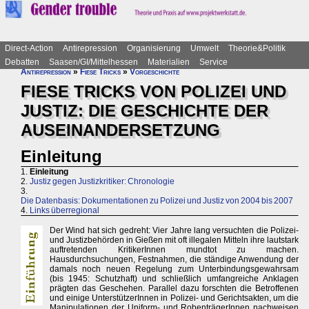
Direct-Action
Antirepression
Organisierung
Umwelt
Theorie&Politik
Debatten
Saasen/GI/Mittelhessen
Materialien
Service
Antirepression
»
Fiese Tricks
»
Vorgeschichte
FIESE TRICKS VON POLIZEI UND
JUSTIZ: DIE GESCHICHTE DER
AUSEINANDERSETZUNG
Einleitung
1.
Einleitung
2.
Justiz gegen Justizkritiker: Chronologie
3.
Die Datenbasis: Dokumentationen zu Polizei und Justiz von 2004 bis 2007
4.
Links überregional
Der Wind hat sich gedreht: Vier Jahre lang versuchten die Polizei-
und Justizbehörden in Gießen mit oft illegalen Mitteln ihre lautstark
auftretenden KritikerInnen mundtot zu machen.
Hausdurchsuchungen, Festnahmen, die ständige Anwendung der
damals noch neuen Regelung zum Unterbindungsgewahrsam
(bis 1945: Schutzhaft) und schließlich umfangreiche Anklagen
prägten das Geschehen. Parallel dazu forschten die Betroffenen
und einige UnterstützerInnen in Polizei- und Gerichtsakten, um die
Manipulationen der Uniform- und RobenträgerInnen nachweisen