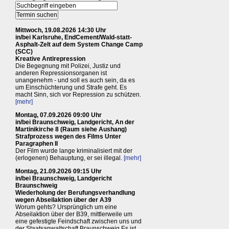
Mittwoch, 19.08.2026 14:30 Uhr
in/bei Karlsruhe, EndCement/Wald-statt-
Asphalt-Zelt auf dem System Change Camp
(SCC)
Kreative Antirepression
Die Begegnung mit Polizei, Justiz und
anderen Repressionsorganen ist
unangenehm - und soll es auch sein, da es
um Einschüchterung und Strafe geht. Es
macht Sinn, sich vor Repression zu schützen.
[mehr]
Montag, 07.09.2026 09:00 Uhr
in/bei Braunschweig, Landgericht, An der
Martinikirche 8 (Raum siehe Aushang)
Strafprozess wegen des Films Unter
Paragraphen II
Der Film wurde lange kriminalisiert mit der
(erlogenen) Behauptung, er sei illegal.
[mehr]
Montag, 21.09.2026 09:15 Uhr
in/bei Braunschweig, Landgericht
Braunschweig
Wiederholung der Berufungsverhandlung
wegen Abseilaktion über der A39
Worum gehts? Ursprünglich um eine
Abseilaktion über der B39, mittlerweile um
eine gefestigte Feindschaft zwischen uns und
der Staatsanwaltschaft Braunschweig Es ist