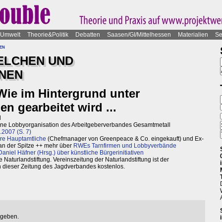
Umwelt
Theorie&Politik
Debatten
Saasen/GI/Mittelhessen
Materialien
Se
en
ELCHEN UND
NEN
Wie im Hintergrund unter
n gearbeitet wird ...
l
- eine Lobbyorganisation des Arbeitgeberverbandes Gesamtmetall
.2007 (S. 7)
ure Hauptamtliche
(Chefmanager von Greenpeace & Co. eingekauft) und Ex-
an der Spitze ++ mehr über
RWEs Tarnfirmen und Lobbyverbände
aniel Häfner (Hrsg.) über künstliche Bürgerinitiativen
aturlandstiftung. Vereinszeitung der Naturlandstiftung ist der
 dieser Zeitung des Jagdverbandes kostenlos.
egeben.