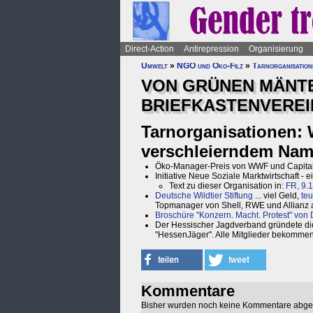
Direct-Action
Antirepression
Organisierung
Umwelt
»
NGO und Öko-Filz
»
Tarnorganisation
VON GRÜNEN MÄNT
BRIEFKASTENVEREI
Tarnorganisationen: 
verschleierndem Name
Öko-Manager-Preis von WWF und Capita
Initiative Neue Soziale Marktwirtschaft 
Text zu dieser Organisation in:
FR, 9.1
Deutsche Wildtier Stiftung
... viel Geld,
te
Topmanager von Shell, RWE und Allianz 
Broschüre "Konzern. Macht. Protest" von D
Der Hessischer Jagdverband gründete die N
"HessenJäger". Alle Mitglieder bekommen
Kommentare
Bisher wurden noch keine Kommentare abg