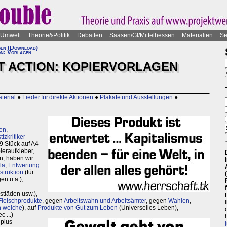
Umwelt
Theorie&Politik
Debatten
Saasen/GI/Mittelhessen
Materialien
Se
en (Download)
on: Vorlagen
 ACTION: KOPIERVORLAGEN
terial
●
Lieder für direkte Aktionen
●
Plakate und Ausstellungen
●
ten
,
izkritiker
x9 Stück auf A4-
ieraufkleber,
n, haben wir
la
,
Entwertung
truktion
(für
en u.ä.),
tläden usw.),
Fleischprodukte
, gegen
Arbeitswahn und Arbeitsämter
, gegen
Wahlen
,
h welche
), auf
Produkte von Gut zum Leben
(Universelles Leben),
 ...)
 plus