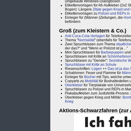
umgebaute Windows-Dialogboxen
Etikettenvorlagen für A6-Aufkleber (2x2 S
Bogen): Längere
Zitate gegen Knast und 
Etikettenvorlagen zu
Polizei und REPs in
Einleger für (Männer-)Zeitungen, die
Hom
befördern
Groß (zum Kleistern & Co.)
Anti-Coca-Cola-Vorlagen
für Telefonzelle
Thema "
Normalität
" (ebenfalls für Telefon
Zwei Spruchblasen zum Thema
staatlic
der das?" und "Wenn er Polizist ist ja ..."
Mini-Spruchblasen für
Barbiepuppen
und 
Spruchblasen mit Kritik an
Schönheitsno
Spruchblasen zu "Gender":
Sexistische 
Spruchblase mit Kritik an Schule
Riesenschriften:
Lügen
++
Das ist ja das
Schablonen: Feuer und Flamme für
Männe
Einleger für
Bücher
mit Tips, welche umw
Copyarts zu
Mobilität
für Bushaltestellen 
Überkleber
für Tierplakate von Universel
Spruchblasen zu Polizei und REPs in Ma
Plakataufkleber zum Justizkritik-Prozess:
Überkleber gegen Krieg und Militär:
Bombe
Krieg
Aktions-Schwarzfahren (zur 