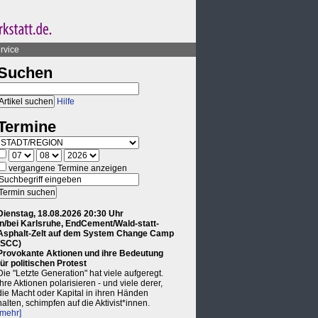
rvice
Suchen
Hilfe
Termine
vergangene Termine anzeigen
Dienstag, 18.08.2026 20:30 Uhr
in/bei Karlsruhe, EndCement/Wald-statt-
Asphalt-Zelt auf dem System Change Camp
(SCC)
Provokante Aktionen und ihre Bedeutung
für politischen Protest
Die "Letzte Generation" hat viele aufgeregt.
Ihre Aktionen polarisieren - und viele derer,
die Macht oder Kapital in ihren Händen
halten, schimpfen auf die Aktivist*innen.
[mehr]