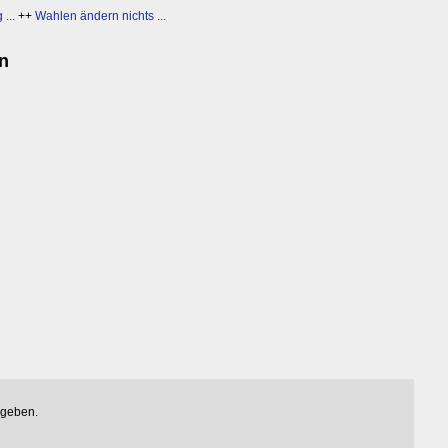
...
++
Wahlen ändern nichts ...
en
egeben.