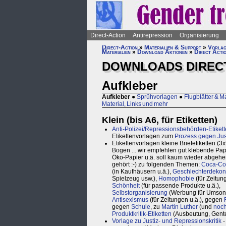
Direct-Action
Antirepression
Organisierung
Direct-Action
»
Materialien & Support
»
Vorlag
Materialien
»
Download Aktionen
»
Direct Acti
DOWNLOADS DIRECT
Aufkleber
Aufkleber
●
Sprühvorlagen
●
Flugblätter & Ma
Material, Links und mehr
Klein (bis A6, für Etiketten)
Anti-Polizei/Repressionsbehörden-Etiket
Etikettenvorlagen zum
Prozess gegen Just
Etikettenvorlagen kleine Briefetiketten (3
Bogen ... wir empfehlen gut klebende Pap
Öko-Papier u.ä. soll kaum wieder abgehe
gehört :-) zu folgenden Themen:
Coca-Co
(in Kaufhäusern u.ä.),
Geschlechterdekons
Spielzeug usw.),
Homophobie
(für Zeitung
Schönheit
(für passende Produkte u.ä.),
Selbstorganisierung
(Werbung für Umsons
Antisexismus
(für Zeitungen u.ä.), gegen
gegen
Schule
, zu
Martin Luther
(und
noc
Produktkritik-Etiketten
(Ausbeutung, Gentec
Vorlage zu Justiz- und Repressionskritik
-