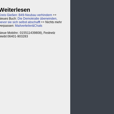
Weiterlesen
Kreis Gießen: B49-Neubau verhindern
++
Neues Buch:
Die Demokratie überwinden,
bevor sie sich selbst abschafft
++ Nichts mehr
verpassen:
Mailverteiler&Chats
Neue Mobilnr.: 015511439808), Festnetz
bleibt 06401-903283