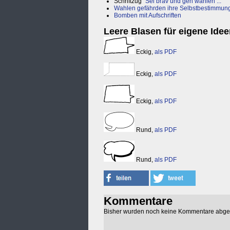
Schriftzug "
Sei brav und geh wählen ...
"
Wahlen gefährden ihre Selbstbestimmung 
Bomben mit Aufschriften
Leere Blasen für eigene Ide
Eckig,
als PDF
Eckig,
als PDF
Eckig,
als PDF
Rund,
als PDF
Rund,
als PDF
Kommentare
Bisher wurden noch keine Kommentare abg