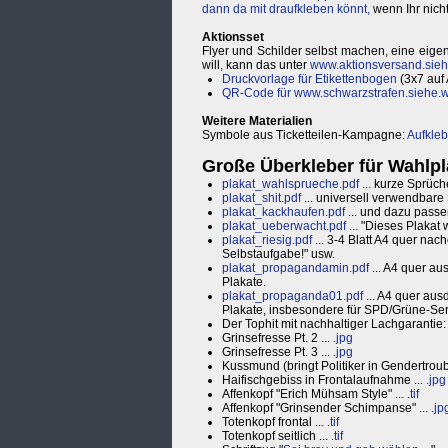
dann da mit draufkleben könnt,
wenn Ihr nicht
Aktionsset
Flyer und Schilder selbst machen, eine eige
will, kann das unter
www.aktionsversand.sieh
Druckvorlage für Etikettenbogen
(3x7 auf A
QR-Code für
www.schwarzstrafen.siehe.w
Weitere Materialien
Symbole aus Ticketteilen-Kampagne:
Aufkleb
Große Überkleber für Wahlpl
plakat_wahlsprueche.pdf
... kurze Sprüche
plakat_shit.pdf
... universell verwendbare
plakat_kackhaufen.pdf
... und dazu pass
plakat_ueberwacht.pdf
... "Dieses Plakat
plakat_riesig.pdf
... 3-4 Blatt A4 quer na
Selbstaufgabe!" usw.
plakat_propagandamin.pdf
... A4 quer au
Plakate.
plakat_propaganda01.pdf
... A4 quer ausd
Plakate, insbesondere für SPD/Grüne-Serie
Der Tophit mit nachhaltiger Lachgarantie:
Grinsefresse Pt. 2 ...
.jpg
Grinsefresse Pt. 3 ...
.jpg
Kussmund (bringt Politiker in Gendertrouble
Haifischgebiss in Frontalaufnahme ...
.jpg
Affenkopf "Erich Mühsam Style" ...
.tif
Affenkopf "Grinsender Schimpanse" ...
.jp
Totenkopf frontal ...
.tif
Totenkopf seitlich ...
.tif