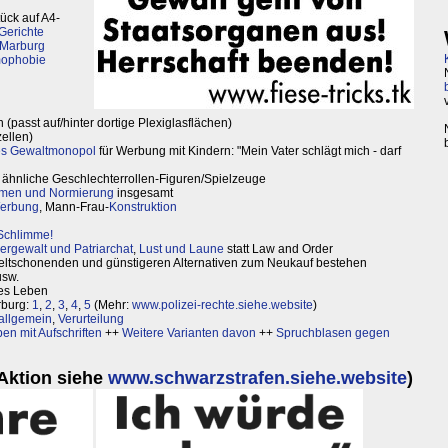
tück auf A4-
Gerichte
 Marburg
ophobie
n (passt auf/hinter dortige Plexiglasflächen)
zellen)
hes Gewaltmonopol
für Werbung mit Kindern: "Mein Vater schlägt mich - darf
ähnliche Geschlechterrollen-Figuren/Spielzeuge
rmen und Normierung
insgesamt
Werbung
, Mann-Frau-
Konstruktion
 Schlimme!
rgewalt und Patriarchat
,
Lust und Laune
statt Law and Order
eltschonenden und günstigeren Alternativen zum Neukauf bestehen
usw.
les Leben
rburg:
1
,
2
,
3
,
4
,
5
(Mehr:
www.polizei-rechte.siehe.website
)
allgemein
,
Verurteilung
n mit Aufschriften
++
Weitere Varianten davon
++
Spruchblasen gegen
Aktion siehe
www.schwarzstrafen.siehe.website
)