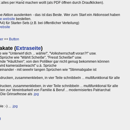
 alles per Hand machen wollt (als PDF öffnen durch Draufklicken).
ne Aktion ausdenken - das ist das Beste. Wer zum Start ein Aktionsset haben
e.website
bestellen.
4) für Starter-Sets (z.B. bei öffentlicher Verteilung)
ebsite
er
++
Button
akate (
Extraseite
)
 wie "Unterwirf dich ... wähle!", "Volksherrschaft voran?!" usw.
 Sprüche wie "Wählt Scheiße", "Fresst Scheiße!" usw.
ende "Häufchen", von den Politiker gar nicht genug bekommen können
 wird kameraüberwacht" u.ä. Sprüche
cheinander - mit seeehr langen Sprüchen wie "Stimmabgabe ist
sdrucken, zusammenkleben, in vier Teile schnibbeln ... multifunktional für alle
rucken, zusammenkleben, in vier Teile schnibbeln ... multifunktional für alle
n zur Vereinbarkeit von Familie & Beruf ... modernisiertes Patriarchat
 Die Grinsefresse als
.jpg
 :-) ...
.jpg
g