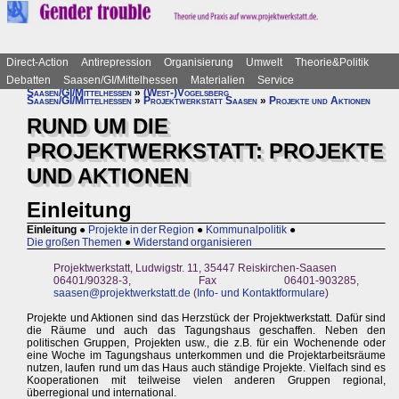
Direct-Action
Antirepression
Organisierung
Umwelt
Theorie&Politik
Debatten
Saasen/GI/Mittelhessen
Materialien
Service
Saasen/GI/Mittelhessen
»
(West-)Vogelsberg
Saasen/GI/Mittelhessen
»
Projektwerkstatt Saasen
»
Projekte und Aktionen
RUND UM DIE
PROJEKTWERKSTATT: PROJEKTE
UND AKTIONEN
Einleitung
Einleitung
●
Projekte in der Region
●
Kommunalpolitik
●
Die großen Themen
●
Widerstand organisieren
Projektwerkstatt, Ludwigstr. 11, 35447 Reiskirchen-Saasen
06401/90328-3, Fax 06401-903285,
saasen@projektwerkstatt.de
(
Info- und Kontaktformulare
)
Projekte und Aktionen sind das Herzstück der Projektwerkstatt. Dafür sind
die Räume und auch das Tagungshaus geschaffen. Neben den
politischen Gruppen, Projekten usw., die z.B. für ein Wochenende oder
eine Woche im Tagungshaus unterkommen und die Projektarbeitsräume
nutzen, laufen rund um das Haus auch ständige Projekte. Vielfach sind es
Kooperationen mit teilweise vielen anderen Gruppen regional,
überregional und international.