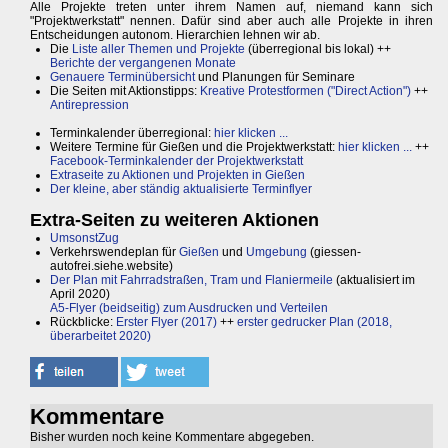
Alle Projekte treten unter ihrem Namen auf, niemand kann sich
"Projektwerkstatt" nennen. Dafür sind aber auch alle Projekte in ihren
Entscheidungen autonom. Hierarchien lehnen wir ab.
Die
Liste aller Themen und Projekte
(überregional bis lokal) ++
Berichte der vergangenen Monate
Genauere Terminübersicht
und Planungen für Seminare
Die Seiten mit Aktionstipps:
Kreative Protestformen ("Direct Action")
++
Antirepression
Terminkalender überregional:
hier klicken ...
Weitere Termine für Gießen und die Projektwerkstatt:
hier klicken ...
++
Facebook-Terminkalender der Projektwerkstatt
Extraseite zu Aktionen und Projekten in Gießen
Der kleine, aber ständig aktualisierte Terminflyer
Extra-Seiten zu weiteren Aktionen
UmsonstZug
Verkehrswendeplan für
Gießen
und
Umgebung
(giessen-
autofrei.siehe.website)
Der Plan mit Fahrradstraßen, Tram und Flaniermeile
(aktualisiert im
April 2020)
A5-Flyer (beidseitig) zum Ausdrucken und Verteilen
Rückblicke:
Erster Flyer (2017)
++
erster gedrucker Plan (2018,
überarbeitet 2020)
Kommentare
Bisher wurden noch keine Kommentare abgegeben.