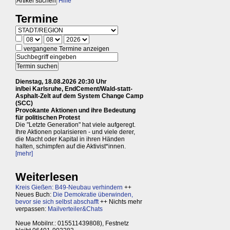
Hilfe
Termine
vergangene Termine anzeigen
Dienstag, 18.08.2026 20:30 Uhr
in/bei Karlsruhe, EndCement/Wald-statt-
Asphalt-Zelt auf dem System Change Camp
(SCC)
Provokante Aktionen und ihre Bedeutung
für politischen Protest
Die "Letzte Generation" hat viele aufgeregt.
Ihre Aktionen polarisieren - und viele derer,
die Macht oder Kapital in ihren Händen
halten, schimpfen auf die Aktivist*innen.
[mehr]
Weiterlesen
Kreis Gießen: B49-Neubau verhindern
++
Neues Buch:
Die Demokratie überwinden,
bevor sie sich selbst abschafft
++ Nichts mehr
verpassen:
Mailverteiler&Chats
Neue Mobilnr.: 015511439808), Festnetz