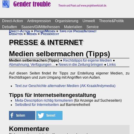
Direct-Action
Antirepression
Organisierung
Umwelt
Theorie&Politik
Debatten
Saasen/GI/Mittelhessen
Materialien
Service
Direct-Action
»
Presse/Medien
»
Tipps für Presse/Internet
Debatten
»
Medien
»
Presserecht
PRESSE & INTERNET
Medien selbermachen (Tipps)
Medien selbermachen (Tipps)
●
Rechtstipps für eigene Medien
●
Abmahnung, Verfügungen ...
●
News in die Zeitung bringen
●
Links
Auf diesen Seiten findet Ihr Tipps zur Erstellung eigener Medien, zu
Rechtsfragen und zum Umgang mit Angriffen von Außen.
Text zur Geschichte alternativer Medien (AK Kraak/Indymedia)
Tipps für Internetseitengestaltung
Meta-Description richtig formulieren
(für Anzeige auf Sucheseiten)
Selbsttest für Internetseiten
auf Barrierefreiheit
Kommentare