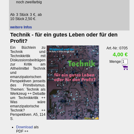
noch zweifarbig
Ab 3 Stück 3 €, ab
10 Stück 2,50 €.
weitere Infos
Technik - für ein gutes Leben oder für den
Profit?
Ein Büchlein zu
Art.-Nr.: 0705
Technik und
4,00 €
Technikkritik mit
Diskussionsbeiträgen
Menge
zur Kritik am
Allheilmittel Technik
und
emanzipatorischen
Perspektiven jenseits
des Primitivismus.
Themen: Technik als
Werkzeug ++ Debatte
um Technikkritik ++
Was wäre
emanzipatorische
Technik? ++
Perspektiven. A5, 114
S.
Download
als
PDF ++