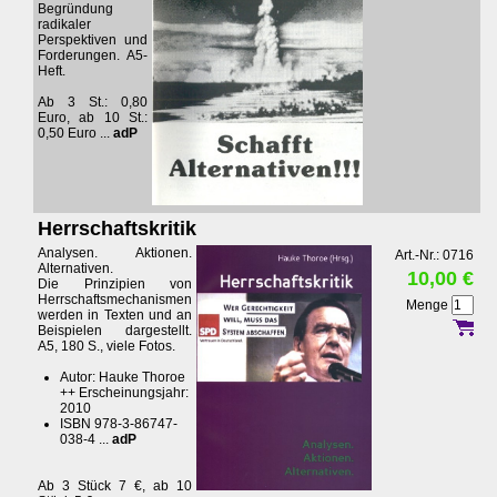
Begründung
radikaler
Perspektiven und
Forderungen. A5-
Heft.
Ab 3 St.: 0,80
Euro, ab 10 St.:
0,50 Euro ...
adP
Herrschaftskritik
Analysen. Aktionen.
Art.-Nr.: 0716
Alternativen.
10,00 €
Die Prinzipien von
Herrschaftsmechanismen
Menge
werden in Texten und an
Beispielen dargestellt.
A5, 180 S., viele Fotos.
Autor: Hauke Thoroe
++ Erscheinungsjahr:
2010
ISBN 978-3-86747-
038-4 ...
adP
Ab 3 Stück 7 €, ab 10