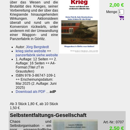
über das Wesen und die
2,00 €
Brutalität des Krieges, seiner
Vorbereitung und der über das
Menge
Kriegsende hinausgehenden
Wirkungen. Aktionsideen
überall und rund um die
Konversion rückwärts, unter
anderem mit der Umwandlung
einer Waggon- und eine
Panzerfabrik in Görlitz.
Autor:
Jörg Bergstedt
krieg.siehe.website
++
panzerfabrik.siehe.website
1. Auflage: 12 Seiten ++ 2.
Auflage: 16 Seiten ++ A4-
Format (Titel zT in
Graustufen)
ISBN 978-3-86747-109-1
++ Erscheinungsdatum:
Mai 2025 (2. Auflage: Juni
2025)
Download als PDF
...
adP
Ab 3 Stück 1,80 €, ab 10 Stück
1,50 €.
Selbstentfaltungs-Gesellschaft
Chaos und
Art.-Nr.: 0707
Selbstorganisation - ein
2,50 €
paar wissenschaftliche