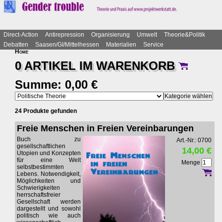
Direct-Action
Antirepression
Organisierung
Umwelt
Theorie&Politik
Debatten
Saasen/GI/Mittelhessen
Materialien
Service
Home
0 ARTIKEL IM
WARENKORB
Summe: 0,00 €
24 Produkte gefunden
Freie Menschen in Freien Vereinbarungen
Buch zu
Art.-Nr.: 0700
gesellschaftlichen
14,00 €
Utopien und Konzepten
für eine Welt
Menge
selbstbestimmten
Lebens. Notwendigkeit,
Möglichkeiten und
Schwierigkeiten
herrschaftsfreier
Gesellschaft werden
dargestellt und sowohl
politisch wie auch