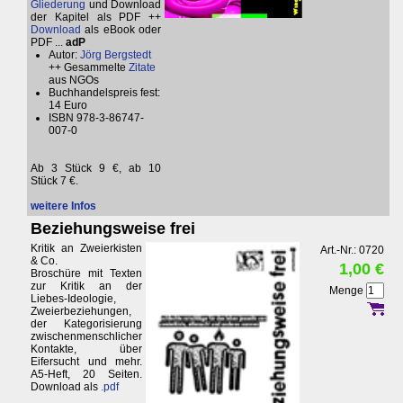
Gliederung
und Download
der Kapitel als PDF ++
Download
als eBook oder
PDF ...
adP
Autor:
Jörg Bergstedt
++ Gesammelte
Zitate
aus NGOs
Buchhandelspreis fest:
14 Euro
ISBN 978-3-86747-
007-0
Ab 3 Stück 9 €, ab 10
Stück 7 €.
weitere Infos
Beziehungsweise frei
Kritik an Zweierkisten
Art.-Nr.: 0720
& Co.
1,00 €
Broschüre mit Texten
zur Kritik an der
Menge
Liebes-Ideologie,
Zweierbeziehungen,
der Kategorisierung
zwischenmenschlicher
Kontakte, über
Eifersucht und mehr.
A5-Heft, 20 Seiten.
Download als
.pdf