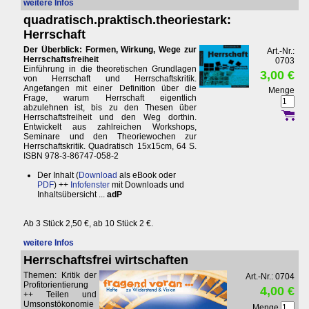
weitere Infos
quadratisch.praktisch.theoriestark:
Herrschaft
Der Überblick: Formen, Wirkung, Wege zur
Art.-Nr.:
Herrschaftsfreiheit
0703
Einführung in die theoretischen Grundlagen
3,00 €
von Herrschaft und Herrschaftskritik.
Angefangen mit einer Definition über die
Menge
Frage, warum Herrschaft eigentlich
abzulehnen ist, bis zu den Thesen über
Herrschaftsfreiheit und den Weg dorthin.
Entwickelt aus zahlreichen Workshops,
Seminare und den Theoriewochen zur
Herrschaftskritik. Quadratisch 15x15cm, 64 S.
ISBN 978-3-86747-058-2
Der Inhalt (
Download
als eBook oder
PDF
) ++
Infofenster
mit Downloads und
Inhaltsübersicht ...
adP
Ab 3 Stück 2,50 €, ab 10 Stück 2 €.
weitere Infos
Herrschaftsfrei wirtschaften
Themen: Kritik der
Art.-Nr.: 0704
Profitorientierung
4,00 €
++ Teilen und
Umsonstökonomie
Menge