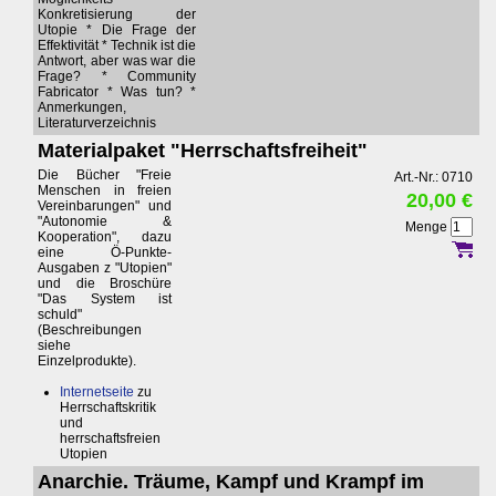
Konkretisierung der
Utopie * Die Frage der
Effektivität * Technik ist die
Antwort, aber was war die
Frage? * Community
Fabricator * Was tun? *
Anmerkungen,
Literaturverzeichnis
Materialpaket "Herrschaftsfreiheit"
Die Bücher "Freie
Art.-Nr.: 0710
Menschen in freien
20,00 €
Vereinbarungen" und
"Autonomie &
Menge
Kooperation", dazu
eine Ö-Punkte-
Ausgaben z "Utopien"
und die Broschüre
"Das System ist
schuld"
(Beschreibungen
siehe
Einzelprodukte).
Internetseite
zu
Herrschaftskritik
und
herrschaftsfreien
Utopien
Anarchie. Träume, Kampf und Krampf im