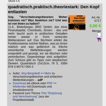
Stück 5 €
quadratisch.praktisch.theoriestark: Den Kopf
entlasten
Sog. "Verschwörungstheorien: Woher
Art.-Nr.:
kommen sie? Was bewirken sie? Und was
0717
ist von ihnen zu halten?
3,00 €
11.9., Bilderberger, BRD GmbH, das böse
Finanzkapital, Chemtrails, Zinsen - das und
Menge
mehr taucht auch in politischen Debatten
immer wieder in Form verkürzter
Weltanalysen auf. Das Büchlein erklärt die
Funktionsweise solcher Mythen, was an ihnen
nützlich und was gefährlich ist. Etliche
vereinfachte Welterklärungen werden
vorgestellt und gezeigt, wo sie fälschen oder
vereinfachen. Gegenbelege sind aufgeführt.
Zum Schluss gibt es Tipps zum skeptischen
Denken. Quadratisch 15x15cm, 76 S.. ISBN
978-3-86747-064-3
Autor:
Jörg Bergstedt
++
Mehr
zu
Verschwörungstheorien und einfachen
Welterklärungen ...
adP
Download
als eBook oder
PDF
++
Infofenster
mit Downloads und
Inhaltsübersicht
Passend zum Thema:
Film "Empörung
und Verschwörung"
(aus der
Projektwerkstatt)