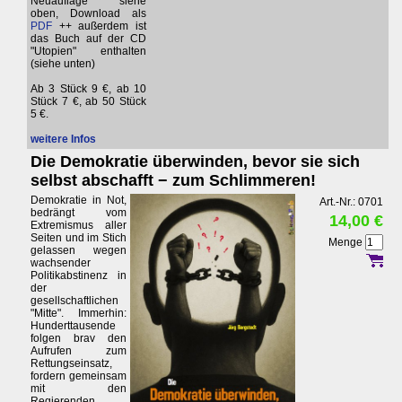
Neuauflage siehe
oben, Download als
PDF
++ außerdem ist
das Buch auf der CD
"Utopien" enthalten
(siehe unten)
Ab 3 Stück 9 €, ab 10
Stück 7 €, ab 50 Stück
5 €.
weitere Infos
Die Demokratie überwinden, bevor sie sich
selbst abschafft − zum Schlimmeren!
Demokratie in Not,
Art.-Nr.: 0701
bedrängt vom
14,00 €
Extremismus aller
Seiten und im Stich
Menge
gelassen wegen
wachsender
Politikabstinenz in
der
gesellschaftlichen
"Mitte". Immerhin:
Hunderttausende
folgen brav den
Aufrufen zum
Rettungseinsatz,
fordern gemeinsam
mit den
Regierenden