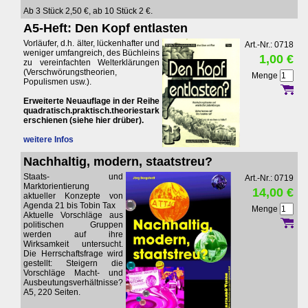
Ab 3 Stück 2,50 €, ab 10 Stück 2 €.
A5-Heft: Den Kopf entlasten
Vorläufer, d.h. älter, lückenhafter und
Art.-Nr.: 0718
weniger umfangreich, des Büchleins
1,00 €
zu vereinfachten Welterklärungen
(Verschwörungstheorien,
Menge
Populismen usw.).
Erweiterte Neuauflage in der Reihe
quadratisch.praktisch.theoriestark
erschienen (siehe hier drüber).
weitere Infos
Nachhaltig, modern, staatstreu?
Staats- und
Art.-Nr.: 0719
Marktorientierung
14,00 €
aktueller Konzepte von
Agenda 21 bis Tobin Tax
Menge
Aktuelle Vorschläge aus
politischen Gruppen
werden auf ihre
Wirksamkeit untersucht.
Die Herrschaftsfrage wird
gestellt: Steigern die
Vorschläge Macht- und
Ausbeutungsverhältnisse?
A5, 220 Seiten.