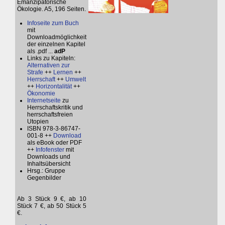
Emanzipatorische
Ökologie. A5, 196 Seiten.
Infoseite zum Buch
mit
Downloadmöglichkeit
der einzelnen Kapitel
als .pdf ...
adP
Links zu Kapiteln:
Alternativen zur
Strafe
++
Lernen
++
Herrschaft
++
Umwelt
++
Horizontalität
++
Ökonomie
Internetseite
zu
Herrschaftskritik und
herrschaftsfreien
Utopien
ISBN 978-3-86747-
001-8 ++
Download
als eBook oder PDF
++
Infofenster
mit
Downloads und
Inhaltsübersicht
Hrsg.: Gruppe
Gegenbilder
Ab 3 Stück 9 €, ab 10
Stück 7 €, ab 50 Stück 5
€.