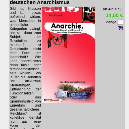
deutschen Anarchismus
Gibt es Klassen
Art.-Nr.: 0711
und kann etwas
14,00 €
befreiend wirken,
was Menschen in
Menge
einheitliche
Kategorien zwingt,
um sie dann zum
Subjekt der
Revolution zu
machen? Ist
Demokratie nicht
eine Form der
Herrschaft? Wie
kann Anarchismus
dann basis- oder
direktdemokratisch
sein wollen? Wo
laufen die Debatten
um diskursive
Steuerungen,
Entmachtung der
Funktionseliten
oder das
Spannungsfeld von
Eigentum und
gesellschaftlichem
Reichtum? Ist
kollektive Identität
nicht auch eine
Form der