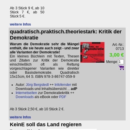
Ab 3 Stück 9 €, ab 10
Stück 7 €, ab 50
Stück 5 €.
weitere Infos
quadratisch.praktisch.theoriestark: Kritik der
Demokratie
Warum die Demokratie sehr die Mängel
Art.-Nr.:
enthält, die sie heute auch zeigt - und zwar
0713
alle Varianten der Demokratie!
3,00 €
Ein kleines Büchlein mit Texten, Thesen
und Zitaten zur Kritik der Demokratie
Menge
einschließlich oft als Rettung
vorgeschlagener Varianten wie direkter
oder Basisdemokratie. Quadratisch
15x15cm, 64 S. ISBN 978-3-86747-059-9
Autor:
Jörg Bergstedt
++
Infofenster
mit
Downloads und Inhaltsübersicht ...
adP
Internetseiten
zur Demokratiekritik ++
Downloads
als eBook oder
PDF
Ab 3 Stück 2,50 €, ab 10 Stück 2 €.
weitere Infos
KeinE soll das Land regieren