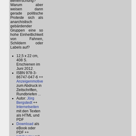
Beherrschung?
Warum aber
weisen dann
gerade politische
Proteste sich als
anarchistisch
gebärdender
Gruppen eine so
hohe Einheitlichkeit
von Fahnen,
Schildern oder
Labels auf?
12,5 x 22 cm,
408 S.
Erschienen im
Juni 2012.
ISBN 978-3-
86747-047-6 ++
Anzeigenmotive
zum Abdruck in
Zeitschriften,
Rundbriefen ...
Autor:
Jörg
Bergstedt
++
Internetseiten
mit den Texten
als HTML und
PDF
Download
als
eBook oder
PDF ++