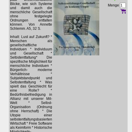
Blicke, wie sich Systeme
Menge
und damit auch die
menschliche Gesellschaft
ohne festgelegte
Ordnungen entfalten
können. Von Annette
Schlemm. A5, 32 S.
Inhalt: Lust auf Zukunft? *
Menschen als
gesellschaftliche
Individuen * Individuum
und Gesellschaft *
Selbstentfaltung* Die
spezifische Möglichkeit für
menschliche Individuen *
Bürgerlich- moderne
Verhältnisse *
Subjektstandpunkt und
Selbstentfaltung * Was
spielt das Geschlecht für
eine Rolle? *
Bedürfnisbefriedigung in
Allianz mit unserer Mit-
Welt * Selbst-
Organisation (Ordnung
ohne Herrschaft) * Die
Utopie einer
selbstentfaltungsbasierten
Wirtschaft * Freie Software
als Keimform * Historische
Möglichkeits-