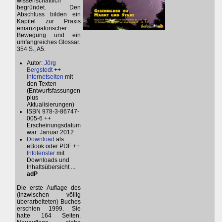
wissenschaftlich
begründet. Den
Abschluss bilden ein
Kapitel zur Praxis
emanzipatorischer
Bewegung und ein
umfangreiches Glossar.
354 S., A5.
Autor:
Jörg
Bergstedt
++
Internetseiten
mit
den Texten
(Entwurfsfassungen
plus
Aktualisierungen)
ISBN 978-3-86747-
005-6 ++
Erscheinungsdatum
war: Januar 2012
Download
als
eBook oder PDF ++
Infofenster
mit
Downloads und
Inhaltsübersicht ...
adP
Die erste Auflage des
(inzwischen völlig
überarbeiteten) Buches
erschien 1999. Sie
hatte 164 Seiten.