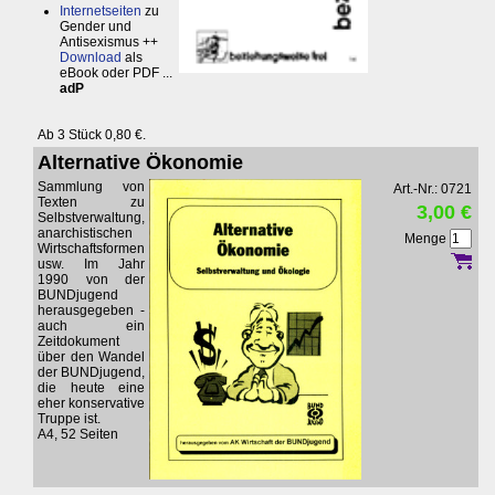
Internetseiten
zu
Gender und
Antisexismus ++
Download
als
eBook oder PDF ...
adP
Ab 3 Stück 0,80 €.
Alternative Ökonomie
Sammlung von
Art.-Nr.: 0721
Texten zu
3,00 €
Selbstverwaltung,
anarchistischen
Menge
Wirtschaftsformen
usw. Im Jahr
1990 von der
BUNDjugend
herausgegeben -
auch ein
Zeitdokument
über den Wandel
der BUNDjugend,
die heute eine
eher konservative
Truppe ist.
A4, 52 Seiten