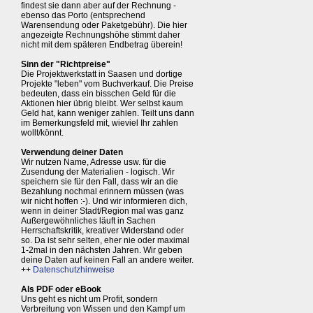
findest sie dann aber auf der Rechnung -
ebenso das Porto (entsprechend
Warensendung oder Paketgebühr). Die hier
angezeigte Rechnungshöhe stimmt daher
nicht mit dem späteren Endbetrag überein!
Sinn der "Richtpreise"
Die Projektwerkstatt in Saasen und dortige
Projekte "leben" vom Buchverkauf. Die Preise
bedeuten, dass ein bisschen Geld für die
Aktionen hier übrig bleibt. Wer selbst kaum
Geld hat, kann weniger zahlen. Teilt uns dann
im Bemerkungsfeld mit, wieviel Ihr zahlen
wollt/könnt.
Verwendung deiner Daten
Wir nutzen Name, Adresse usw. für die
Zusendung der Materialien - logisch. Wir
speichern sie für den Fall, dass wir an die
Bezahlung nochmal erinnern müssen (was
wir nicht hoffen :-). Und wir informieren dich,
wenn in deiner Stadt/Region mal was ganz
Außergewöhnliches läuft in Sachen
Herrschaftskritik, kreativer Widerstand oder
so. Da ist sehr selten, eher nie oder maximal
1-2mal in den nächsten Jahren. Wir geben
deine Daten auf keinen Fall an andere weiter.
++
Datenschutzhinweise
Als PDF oder eBook
Uns geht es nicht um Profit, sondern
Verbreitung von Wissen und den Kampf um