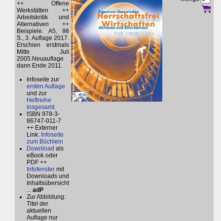
++ Offene
Werkstätten ++
Arbeitskritik und
Alternativen ++
Beispiele. A5, 98
S., 3. Auflage 2017.
Erschien erstmals
Mitte Juli
2005.Neuauflage
dann Ende 2011.
Infoseite zur
ersten Auflage
und zur
Heftreihe
insgesamt
.
ISBN 978-3-
86747-011-7
++ Externer
Link:
Infoseite
zum Büchlein
Download
als
eBook oder
PDF ++
Infofenster
mit
Downloads und
Inhaltsübersicht
...
adP
Zur Abbildung:
Titel der
aktuellen
Auflage nur