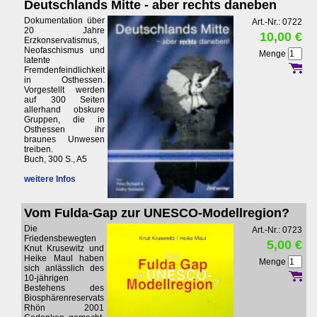
Deutschlands Mitte - aber rechts daneben
Dokumentation über
Art.-Nr.: 0722
20 Jahre
10,00 €
Erzkonservatismus,
Neofaschismus und
Menge
latente
Fremdenfeindlichkeit
in Osthessen.
Vorgestellt werden
auf 300 Seiten
allerhand obskure
Gruppen, die in
Osthessen ihr
braunes Unwesen
treiben.
Buch, 300 S., A5
weitere Infos
Vom Fulda-Gap zur UNESCO-Modellregion?
Die
Art.-Nr.: 0723
Friedensbewegten
5,00 €
Knut Krusewitz und
Heike Maul haben
Menge
sich anlässlich des
10-jährigen
Bestehens des
Biosphärenreservats
Rhön 2001