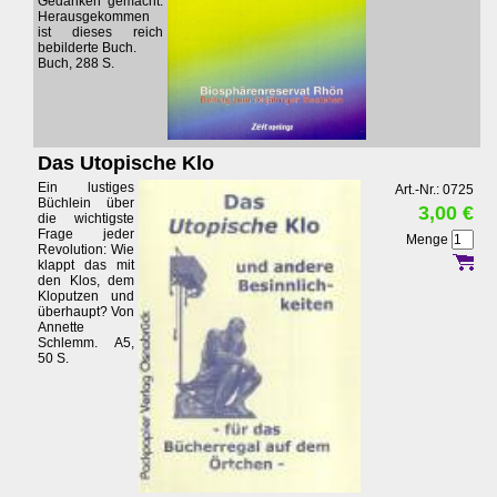
Gedanken gemacht.
Herausgekommen
ist dieses reich
bebilderte Buch.
Buch, 288 S.
Das Utopische Klo
Ein lustiges
Art.-Nr.: 0725
Büchlein über
3,00 €
die wichtigste
Frage jeder
Menge
Revolution: Wie
klappt das mit
den Klos, dem
Kloputzen und
überhaupt? Von
Annette
Schlemm. A5,
50 S.