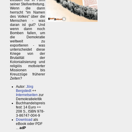
existiert nur in Form
seiner Stellvertretung.
Wenn die dann
herrscht "im Namen
des Volkes" über die
Menschen - was
daran ist gut? Und
wenn dann noch
Bomben fallen, um
die Demokratie
weltweit zu
exportieren - was
unterscheidet diese
Kriege von der
Brutalität der
Kolonialisierung und
religiös motivierter
Missionen bis
Kreuzzüge früherer
Zeiten?
Autor:
Jörg
Bergstedt
++
Internetseiten
zur
Demokratiekritik
Buchhandelspreis
fest: 14 Euro ++
208 S., ISBN 978-
3-86747-004-9
Download
als
eBook oder PDF
...
adP