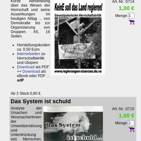
Kurze Abhandlung
Art.-Nr.: 0714
über das Wesen der
1,00 €
Herrschaft und seine
Auswirkungen im
Menge
heutigen Alltag ... von
Demokratie bis zur
Organisierung von
Gruppen. A5, 16
Seiten.
Herstellungskosten
ca. 0,50 Euro
Internetseiten
zu
Herrschaftskritik
und Utopien
Download
als PDF
++
Download
als
eBook oder PDF ...
adP
Ab 3 Stück 0,80 €.
Das System ist schuld
Analyse der
Art.-Nr.: 0715
Ursachen und
1,00 €
VerursacherInnen
der
Menge
Umweltzerstörung
und
Unterdrückung
von Menschen.