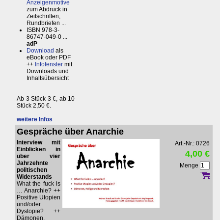
Anzeigenmotive
zum Abdruck in
Zeitschriften,
Rundbriefen ...
ISBN 978-3-
86747-049-0 ...
adP
Download
als
eBook oder PDF
++
Infofenster
mit
Downloads und
Inhaltsübersicht
Ab 3 Stück 3 €, ab 10
Stück 2,50 €.
weitere Infos
Gespräche über Anarchie
Interview mit
Art.-Nr.: 0726
Einblicken in
4,00 €
über vier
Jahrzehnte
Menge
politischen
Widerstands
What the fuck is
… Anarchie? ++
Positive Utopien
und/oder
Dystopie? ++
Dämonen,