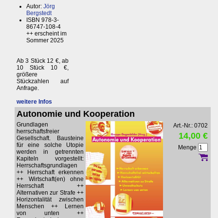
Autor:
Jörg
Bergstedt
ISBN 978-3-
86747-108-4
++ erscheint im
Sommer 2025
Ab 3 Stück 12 €, ab
10 Stück 10 €,
größere
Stückzahlen auf
Anfrage.
weitere Infos
Autonomie und Kooperation
Grundlagen
Art.-Nr.: 0702
herrschaftsfreier
14,00 €
Gesellschaft. Bausteine
für eine solche Utopie
Menge
werden in getrennten
Kapiteln vorgestellt:
Herrschaftsgrundlagen
++ Herrschaft erkennen
++ Wirtschaft(en) ohne
Herrschaft ++
Alternativen zur Strafe ++
Horizontalität zwischen
Menschen ++ Lernen
von unten ++