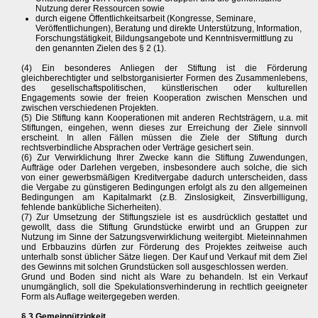
Nutzung derer Ressourcen sowie
durch eigene Öffentlichkeitsarbeit (Kongresse, Seminare,
Veröffentlichungen), Beratung und direkte Unterstützung, Information,
Forschungstätigkeit, Bildungsangebote und Kenntnisvermittlung zu
den genannten Zielen des § 2 (1).
(4) Ein besonderes Anliegen der Stiftung ist die Förderung
gleichberechtigter und selbstorganisierter Formen des Zusammenlebens,
des gesellschaftspolitischen, künstlerischen oder kulturellen
Engagements sowie der freien Kooperation zwischen Menschen und
zwischen verschiedenen Projekten.
(5) Die Stiftung kann Kooperationen mit anderen Rechtsträgern, u.a. mit
Stiftungen, eingehen, wenn dieses zur Erreichung der Ziele sinnvoll
erscheint. In allen Fällen müssen die Ziele der Stiftung durch
rechtsverbindliche Absprachen oder Verträge gesichert sein.
(6) Zur Verwirklichung Ihrer Zwecke kann die Stiftung Zuwendungen,
Aufträge oder Darlehen vergeben, insbesondere auch solche, die sich
von einer gewerbsmäßigen Kreditvergabe dadurch unterscheiden, dass
die Vergabe zu günstigeren Bedingungen erfolgt als zu den allgemeinen
Bedingungen am Kapitalmarkt (z.B. Zinslosigkeit, Zinsverbilligung,
fehlende bankübliche Sicherheiten).
(7) Zur Umsetzung der Stiftungsziele ist es ausdrücklich gestattet und
gewollt, dass die Stiftung Grundstücke erwirbt und an Gruppen zur
Nutzung im Sinne der Satzungsverwirklichung weitergibt. Mieteinnahmen
und Erbbauzins dürfen zur Förderung des Projektes zeitweise auch
unterhalb sonst üblicher Sätze liegen. Der Kauf und Verkauf mit dem Ziel
des Gewinns mit solchen Grundstücken soll ausgeschlossen werden.
Grund und Boden sind nicht als Ware zu behandeln. Ist ein Verkauf
unumgänglich, soll die Spekulationsverhinderung in rechtlich geeigneter
Form als Auflage weitergegeben werden.
§ 3 Gemeinnützigkeit