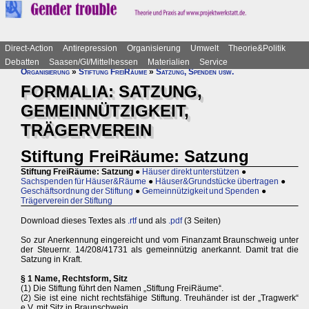
Direct-Action
Antirepression
Organisierung
Umwelt
Theorie&Politik
Debatten
Saasen/GI/Mittelhessen
Materialien
Service
Organisierung
»
Stiftung FreiRäume
»
Satzung, Spenden usw.
FORMALIA: SATZUNG,
GEMEINNÜTZIGKEIT,
TRÄGERVEREIN
Stiftung FreiRäume: Satzung
Stiftung FreiRäume: Satzung
●
Häuser direkt unterstützen
●
Sachspenden für Häuser&Räume
●
Häuser&Grundstücke übertragen
●
Geschäftsordnung der Stiftung
●
Gemeinnützigkeit und Spenden
●
Trägerverein der Stiftung
Download dieses Textes als
.rtf
und als
.pdf
(3 Seiten)
So zur Anerkennung eingereicht und vom Finanzamt Braunschweig unter
der Steuernr. 14/208/41731 als gemeinnützig anerkannt. Damit trat die
Satzung in Kraft.
§ 1 Name, Rechtsform, Sitz
(1) Die Stiftung führt den Namen „Stiftung FreiRäume“.
(2) Sie ist eine nicht rechtsfähige Stiftung. Treuhänder ist der „Tragwerk“
e.V. mit Sitz in Braunschweig.