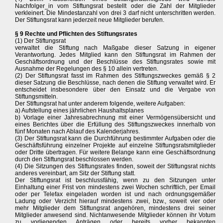
Nachfolger_in vom Stiftungsrat bestellt oder die Zahl der Mitglieder
verkleinert. Die Mindestanzahl von drei 3 darf nicht unterschritten werden.
Der Stiftungsrat kann jederzeit neue Mitglieder berufen.
§ 9 Rechte und Pflichten des Stiftungsrates
(1) Der Stiftungsrat
verwaltet die Stiftung nach Maßgabe dieser Satzung in eigener
Verantwortung. Jedes Mitglied kann den Stiftungsrat im Rahmen der
Geschäftsordnung und der Beschlüsse des Stiftungsrates sowie mit
Ausnahme der Regelungen des § 10 allein vertreten.
(2) Der Stiftungsrat fasst im Rahmen des Stiftungszweckes gemäß § 2
dieser Satzung die Beschlüsse, nach denen die Stiftung verwaltet wird. Er
entscheidet insbesondere über den Einsatz und die Vergabe von
Stiftungsmitteln.
Der Stiftungsrat hat unter anderem folgende, weitere Aufgaben:
a) Aufstellung eines jährlichen Haushaltsplanes
b) Vorlage einer Jahresabrechnung mit einer Vermögensübersicht und
eines Berichtes über die Erfüllung des Stiftungszweckes innerhalb von
fünf Monaten nach Ablauf des Kalenderjahres.
(3) Der Stiftungsrat kann die Durchführung bestimmter Aufgaben oder die
Geschäftsführung einzelner Projekte auf einzelne Stiftungsratsmitglieder
oder Dritte übertragen. Für weitere Belange kann eine Geschäftsordnung
durch den Stiftungsrat beschlossen werden.
(4) Die Sitzungen des Stiftungsrates finden, soweit der Stiftungsrat nichts
anderes vereinbart, am Sitz der Stiftung statt.
Der Stiftungsrat ist beschlussfähig, wenn zu den Sitzungen unter
Einhaltung einer Frist von mindestens zwei Wochen schriftlich, per Email
oder per Telefax eingeladen worden ist und nach ordnungsgemäßer
Ladung oder Verzicht hierauf mindestens zwei, bzw., soweit vier oder
mehr Mitglieder dem Stiftungsrat angehören, mindestens drei seiner
Mitglieder anwesend sind. Nichtanwesende Mitglieder können ihr Votum
zu vorliegenden Anträgen oder bereits vorher bekannten