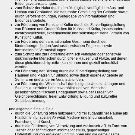
Bildungsveranstaltungen.
zum Schutz der Natur durch den ökologisch verträglichen Aus- und
Umbau von Gebäuden, die naturnahe Gestaltung der Gelände sowie
durch Veröffentlichungen, Weitergabe von Informationen und
Bildungsangebote.
zur Förderung von Kunst und Kultur durch die Zurverfügungstellung
von Räumen und Grundstücken für Kunst und Kultur, insbesondere
nichtkommerzielle, experimentelle und selbstorganisierte Formen von
Kunst und Kultur,
zur Förderung der transnationalen Gesinnung durch den
länderübergreifenden Austausch zwischen Projekten sowie
transnationale Veranstaltungen.
zum Schutz und zur Förderung ethnisch verfolgter oder sonst wie
diskriminierter Menschen durch offene Häuser und Plätze, auf denen
diese gleichberechtigt mitwirken können und gezielt unterstützt
werden.
zur Förderung der Bildung durch die Zurverfügungstellung von
Räumen und Plätzen für Bildung sowie durch eigene Angebote an
Seminaren und anderen Veranstaltungen.
zur Förderung der Wissenschaft durch eigene Untersuchungen und
Studien zu sozialen Lebensverhältnissen von Menschen,
gesellschaftspolitischem Engagement sowie der Fragen von
Gleichberechtigung, freier Entwicklung, Bildung und kultureller
Selbstbestimmung.
und allgemein für alle Ziele
durch die Schaffung offen nutzbarer und frei zugänglicher Räume als
Plattformen für soziale Aktivität, Medien- und Bildungsarbeit,
Forschung und Kunst,
durch die Förderung von Vernetzung und Austausch z.B. in Form von
Treffen oder schriftlichem Informationsfluss, gegenseitiger
Unterstützung von Projekten und Gruppen und die gemeinsame