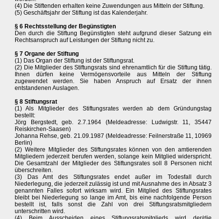
(4) Die Stiftenden erhalten keine Zuwendungen aus Mitteln der Stiftung.
(5) Geschäftsjahr der Stiftung ist das Kalenderjahr.
§ 6 Rechtsstellung der Begünstigten
Den durch die Stiftung Begünstigten steht aufgrund dieser Satzung ein
Rechtsanspruch auf Leistungen der Stiftung nicht zu.
§ 7 Organe der Stiftung
(1) Das Organ der Stiftung ist der Stiftungsrat.
(2) Die Mitglieder des Stiftungsrats sind ehrenamtlich für die Stiftung tätig.
Ihnen dürfen keine Vermögensvorteile aus Mitteln der Stiftung
zugewendet werden. Sie haben Anspruch auf Ersatz der ihnen
entstandenen Auslagen.
§ 8 Stiftungsrat
(1) Als Mitglieder des Stiftungsrates werden ab dem Gründungstag
bestellt:
Jörg Bergstedt, geb. 2.7.1964 (Meldeadresse: Ludwigstr. 11, 35447
Reiskirchen-Saasen)
Johanna Rehse, geb. 21.09.1987 (Meldeadresse: Feilnerstraße 11, 10969
Berlin)
(2) Weitere Mitglieder des Stiftungsrates können von den amtierenden
Mitgliedern jederzeit berufen werden, solange kein Mitglied widerspricht.
Die Gesamtzahl der Mitglieder des Stiftungsrates soll 8 Personen nicht
überschreiten.
(3) Das Amt des Stiftungsrates endet außer im Todesfall durch
Niederlegung, die jederzeit zulässig ist und mit Ausnahme des in Absatz 3
genannten Falles sofort wirksam wird. Ein Mitglied des Stiftungsrates
bleibt bei Niederlegung so lange im Amt, bis eine nachfolgende Person
bestellt ist, falls sonst die Zahl von drei Stiftungsratsmitgliedern
unterschritten wird.
(4) Beim Ausscheiden eines Stiftungsratsmitglieds wird der/die