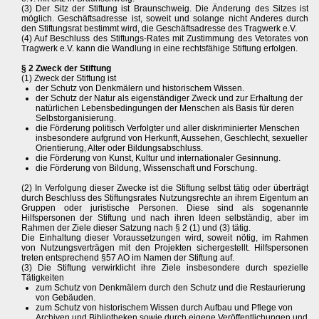
(3) Der Sitz der Stiftung ist Braunschweig. Die Änderung des Sitzes ist
möglich. Geschäftsadresse ist, soweit und solange nicht Anderes durch
den Stiftungsrat bestimmt wird, die Geschäftsadresse des Tragwerk e.V.
(4) Auf Beschluss des Stiftungs-Rates mit Zustimmung des Vetorates von
Tragwerk e.V. kann die Wandlung in eine rechtsfähige Stiftung erfolgen.
§ 2 Zweck der Stiftung
(1) Zweck der Stiftung ist
der Schutz von Denkmälern und historischem Wissen.
der Schutz der Natur als eigenständiger Zweck und zur Erhaltung der
natürlichen Lebensbedingungen der Menschen als Basis für deren
Selbstorganisierung.
die Förderung politisch Verfolgter und aller diskriminierter Menschen
insbesondere aufgrund von Herkunft, Aussehen, Geschlecht, sexueller
Orientierung, Alter oder Bildungsabschluss.
die Förderung von Kunst, Kultur und internationaler Gesinnung.
die Förderung von Bildung, Wissenschaft und Forschung.
(2) In Verfolgung dieser Zwecke ist die Stiftung selbst tätig oder überträgt
durch Beschluss des Stiftungsrates Nutzungsrechte an ihrem Eigentum an
Gruppen oder juristische Personen. Diese sind als sogenannte
Hilfspersonen der Stiftung und nach ihren Ideen selbständig, aber im
Rahmen der Ziele dieser Satzung nach § 2 (1) und (3) tätig.
Die Einhaltung dieser Voraussetzungen wird, soweit nötig, im Rahmen
von Nutzungsverträgen mit den Projekten sichergestellt. Hilfspersonen
treten entsprechend §57 AO im Namen der Stiftung auf.
(3) Die Stiftung verwirklicht ihre Ziele insbesondere durch spezielle
Tätigkeiten
zum Schutz von Denkmälern durch den Schutz und die Restaurierung
von Gebäuden.
zum Schutz von historischem Wissen durch Aufbau und Pflege von
Archiven und Bibliotheken sowie durch eigene Veröffentlichungen und