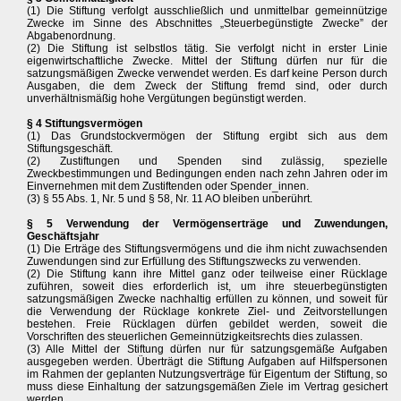
(1) Die Stiftung verfolgt ausschließlich und unmittelbar gemeinnützige
Zwecke im Sinne des Abschnittes „Steuerbegünstigte Zwecke” der
Abgabenordnung.
(2) Die Stiftung ist selbstlos tätig. Sie verfolgt nicht in erster Linie
eigenwirtschaftliche Zwecke. Mittel der Stiftung dürfen nur für die
satzungsmäßigen Zwecke verwendet werden. Es darf keine Person durch
Ausgaben, die dem Zweck der Stiftung fremd sind, oder durch
unverhältnismäßig hohe Vergütungen begünstigt werden.
§ 4 Stiftungsvermögen
(1) Das Grundstockvermögen der Stiftung ergibt sich aus dem
Stiftungsgeschäft.
(2) Zustiftungen und Spenden sind zulässig, spezielle
Zweckbestimmungen und Bedingungen enden nach zehn Jahren oder im
Einvernehmen mit dem Zustiftenden oder Spender_innen.
(3) § 55 Abs. 1, Nr. 5 und § 58, Nr. 11 AO bleiben unberührt.
§ 5 Verwendung der Vermögenserträge und Zuwendungen,
Geschäftsjahr
(1) Die Erträge des Stiftungsvermögens und die ihm nicht zuwachsenden
Zuwendungen sind zur Erfüllung des Stiftungszwecks zu verwenden.
(2) Die Stiftung kann ihre Mittel ganz oder teilweise einer Rücklage
zuführen, soweit dies erforderlich ist, um ihre steuerbegünstigten
satzungsmäßigen Zwecke nachhaltig erfüllen zu können, und soweit für
die Verwendung der Rücklage konkrete Ziel- und Zeitvorstellungen
bestehen. Freie Rücklagen dürfen gebildet werden, soweit die
Vorschriften des steuerlichen Gemeinnützigkeitsrechts dies zulassen.
(3) Alle Mittel der Stiftung dürfen nur für satzungsgemäße Aufgaben
ausgegeben werden. Überträgt die Stiftung Aufgaben auf Hilfspersonen
im Rahmen der geplanten Nutzungsverträge für Eigentum der Stiftung, so
muss diese Einhaltung der satzungsgemäßen Ziele im Vertrag gesichert
werden.