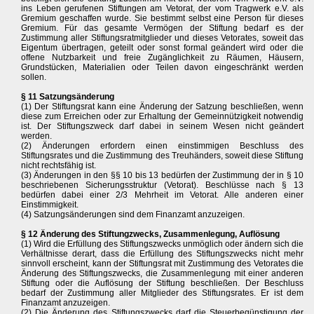
ins Leben gerufenen Stiftungen am Vetorat, der vom Tragwerk e.V. als
Gremium geschaffen wurde. Sie bestimmt selbst eine Person für dieses
Gremium. Für das gesamte Vermögen der Stiftung bedarf es der
Zustimmung aller Stiftungsratmitglieder und dieses Vetorates, soweit das
Eigentum übertragen, geteilt oder sonst formal geändert wird oder die
offene Nutzbarkeit und freie Zugänglichkeit zu Räumen, Häusern,
Grundstücken, Materialien oder Teilen davon eingeschränkt werden
sollen.
§ 11 Satzungsänderung
(1) Der Stiftungsrat kann eine Änderung der Satzung beschließen, wenn
diese zum Erreichen oder zur Erhaltung der Gemeinnützigkeit notwendig
ist. Der Stiftungszweck darf dabei in seinem Wesen nicht geändert
werden.
(2) Änderungen erfordern einen einstimmigen Beschluss des
Stiftungsrates und die Zustimmung des Treuhänders, soweit diese Stiftung
nicht rechtsfähig ist.
(3) Änderungen in den §§ 10 bis 13 bedürfen der Zustimmung der in § 10
beschriebenen Sicherungsstruktur (Vetorat). Beschlüsse nach § 13
bedürfen dabei einer 2/3 Mehrheit im Vetorat. Alle anderen einer
Einstimmigkeit.
(4) Satzungsänderungen sind dem Finanzamt anzuzeigen.
§ 12 Änderung des Stiftungzwecks, Zusammenlegung, Auflösung
(1) Wird die Erfüllung des Stiftungszwecks unmöglich oder ändern sich die
Verhältnisse derart, dass die Erfüllung des Stiftungszwecks nicht mehr
sinnvoll erscheint, kann der Stiftungsrat mit Zustimmung des Vetorates die
Änderung des Stiftungszwecks, die Zusammenlegung mit einer anderen
Stiftung oder die Auflösung der Stiftung beschließen. Der Beschluss
bedarf der Zustimmung aller Mitglieder des Stiftungsrates. Er ist dem
Finanzamt anzuzeigen.
(2) Die Änderung des Stiftungszwecks darf die Steuerbegünstigung der