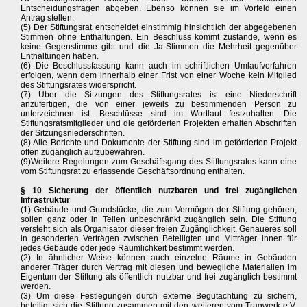
Entscheidungsfragen abgeben. Ebenso können sie im Vorfeld einen
Antrag stellen.
(5) Der Stiftungsrat entscheidet einstimmig hinsichtlich der abgegebenen
Stimmen ohne Enthaltungen. Ein Beschluss kommt zustande, wenn es
keine Gegenstimme gibt und die Ja-Stimmen die Mehrheit gegenüber
Enthaltungen haben.
(6) Die Beschlussfassung kann auch im schriftlichen Umlaufverfahren
erfolgen, wenn dem innerhalb einer Frist von einer Woche kein Mitglied
des Stiftungsrates widerspricht.
(7) Über die Sitzungen des Stiftungsrates ist eine Niederschrift
anzufertigen, die von einer jeweils zu bestimmenden Person zu
unterzeichnen ist. Beschlüsse sind im Wortlaut festzuhalten. Die
Stiftungsratsmitglieder und die geförderten Projekten erhalten Abschriften
der Sitzungsniederschriften.
(8) Alle Berichte und Dokumente der Stiftung sind im geförderten Projekt
offen zugänglich aufzubewahren.
(9)Weitere Regelungen zum Geschäftsgang des Stiftungsrates kann eine
vom Stiftungsrat zu erlassende Geschäftsordnung enthalten.
§ 10 Sicherung der öffentlich nutzbaren und frei zugänglichen
Infrastruktur
(1) Gebäude und Grundstücke, die zum Vermögen der Stiftung gehören,
sollen ganz oder in Teilen unbeschränkt zugänglich sein. Die Stiftung
versteht sich als Organisator dieser freien Zugänglichkeit. Genaueres soll
in gesonderten Verträgen zwischen Beteiligten und Mitträger_innen für
jedes Gebäude oder jede Räumlichkeit bestimmt werden.
(2) In ähnlicher Weise können auch einzelne Räume in Gebäuden
anderer Träger durch Vertrag mit diesen und bewegliche Materialien im
Eigentum der Stiftung als öffentlich nutzbar und frei zugänglich bestimmt
werden.
(3) Um diese Festlegungen durch externe Begutachtung zu sichern,
beteiligt sich die Stiftung zusammen mit den weiteren vom Tragwerk e.V.