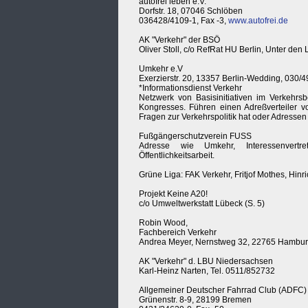
autofrei leben e.V.
Dorfstr. 18, 07046 Schlöben
036428/4109-1, Fax -3,
www.autofrei.de
AK "Verkehr" der BSÖ
Oliver Stoll, c/o RefRat HU Berlin, Unter de
Umkehr e.V
Exerzierstr. 20, 13357 Berlin-Wedding, 030/4
*Informationsdienst Verkehr
Netzwerk von Basisinitiativen im Verkehrsb
Kongresses. Führen einen Adreßverteiler vo
Fragen zur Verkehrspolitik hat oder Adressen
Fußgängerschutzverein FUSS
Adresse wie Umkehr, Interessenvertre
Öffentlichkeitsarbeit.
Grüne Liga: FAK Verkehr, Fritjof Mothes, Hinr
Projekt Keine A20!
c/o Umweltwerkstatt Lübeck (S. 5)
Robin Wood,
Fachbereich Verkehr
Andrea Meyer, Nernstweg 32, 22765 Hambur
AK "Verkehr" d. LBU Niedersachsen
Karl-Heinz Narten, Tel. 0511/852732
Allgemeiner Deutscher Fahrrad Club (ADFC)
Grünenstr. 8-9, 28199 Bremen