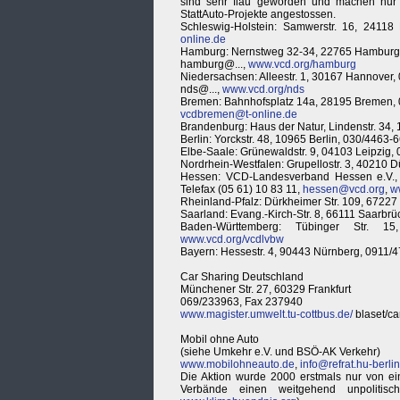
sind sehr flau geworden und machen nur 
StattAuto-Projekte angestossen.
Schleswig-Holstein: Samwerstr. 16, 24118
online.de
Hamburg: Nernstweg 32-34, 22765 Hamburg,
hamburg@...,
www.vcd.org/hamburg
Niedersachsen: Alleestr. 1, 30167 Hannover,
nds@...,
www.vcd.org/nds
Bremen: Bahnhofsplatz 14a, 28195 Bremen,
vcdbremen@t-online.de
Brandenburg: Haus der Natur, Lindenstr. 34,
Berlin: Yorckstr. 48, 10965 Berlin, 030/4463-
Elbe-Saale: Grünewaldstr. 9, 04103 Leipzig
Nordrhein-Westfalen: Grupellostr. 3, 40210 D
Hessen: VCD-Landesverband Hessen e.V., Ge
Telefax (05 61) 10 83 11,
hessen@vcd.org
,
w
Rheinland-Pfalz: Dürkheimer Str. 109, 6722
Saarland: Evang.-Kirch-Str. 8, 66111 Saarbr
Baden-Württemberg: Tübinger Str. 1
www.vcd.org/vcdlvbw
Bayern: Hessestr. 4, 90443 Nürnberg, 0911/
Car Sharing Deutschland
Münchener Str. 27, 60329 Frankfurt
069/233963, Fax 237940
www.magister.umwelt.tu-cottbus.de/
blaset/ca
Mobil ohne Auto
(siehe Umkehr e.V. und BSÖ-AK Verkehr)
www.mobilohneauto.de
,
info@refrat.hu-berli
Die Aktion wurde 2000 erstmals nur von e
Verbände einen weitgehend unpolitis