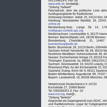
0421/34629-0, Fax -50
www.adfc.de
, kontakt@...
*Zeitung "radwelt"
Fahrradclub, dem die politische Linie a
Ausflugsangebote für RadlerInnen
Schleswig-Holstein: Jeßstr. 25, 24114 Kiel, 
Hamburg: Wandsbeker Marktstr. 18, 2204
online.de
Mecklenburg-Vorp.: Lange Str. 14, 1
mv@gryps.comlink.apc.org
Niedersachsen: Leonhardtstr. 6, 30175 Han
Bremen: Bahnhofsplatz 14A, 28195 Bremen, 
Brandenburg: Charlottenstr. 31, 144
brandenburg@adfc.de
Berlin: Brunnenstr. 28, 10119 Berlin, 030/4
Sachsen-Anhalt: Harsdorfer Str. 49, 39110
Nordrhein-Westfalen: Hohenzollernstr. 48, 4
Hessen: Eschenheimer Anlage 15, 60318 Fran
Thüringen: Espachstr. 3a, 99094, 0361/22517
Sachsen: Grünewaldstr. 19, 04103 Leipzig, 
Rheinland-Pfalz: An der Kirchenpforte 15, 
Saarland: Evang.-Kirch-Str. 8, 66111 Saarbr
Baden-Württemberg: Augustenstr. 99, 70197 
Bayern: Landwehrstr. 16, 80336 München, 0
Verkehrsclub Deutschland e.V. (VCD)
Kochstraße 27, 10969 Berlin
Tel: 030/280351-0, Fax -10
www.vcd.org
, mail@...
*Zeitung "fairkehr"
Gegründet als Gegengewicht zum ADAC, mit An
und RadfahrerInnen, sogar für FußgängerInne