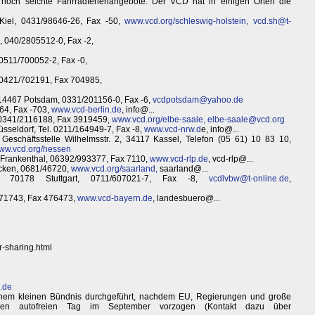
noch seichte Fahrradferienangebote. Der VCD hat in einigen Orten die
 Kiel, 0431/98646-26, Fax -50,
www.vcd.org/schleswig-holstein,
vcd.sh@t-
 040/2805512-0, Fax -2,
 0511/700052-2, Fax -0,
 0421/702191, Fax 704985,
 14467 Potsdam, 0331/201156-0, Fax -6,
vcdpotsdam@yahoo.de
664, Fax -703,
www.vcd-berlin.de
, info@...
, 0341/2116188, Fax 3919459,
www.vcd.org/elbe-saale,
elbe-saale@vcd.org
üsseldorf, Tel. 0211/164949-7, Fax -8,
www.vcd-nrw.d
e, info@...
schäftsstelle Wilhelmsstr. 2, 34117 Kassel, Telefon (05 61) 10 83 10,
ww.vcd.org/hessen
7 Frankenthal, 06392/993377, Fax 7110,
www.vcd-rlp.de
, vcd-rlp@...
ücken, 0681/46720,
www.vcd.org/saarland,
saarland@...
5, 70178 Stuttgart, 0711/607021-7, Fax -8,
vcdlvbw@t-online.de
,
471743, Fax 476473,
www.vcd-bayern.de
, landesbuero@...
r-sharing.html
n.de
inem kleinen Bündnis durchgeführt, nachdem EU, Regierungen und große
chen autofreien Tag im September vorzogen (Kontakt dazu über