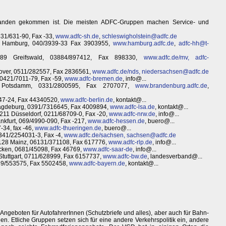
bhanden gekommen ist. Die meisten ADFC-Gruppen machen Service- und
0431/631-90, Fax -33,
www.adfc-sh.de
,
schleswigholstein@adfc.de
1 Hamburg, 040/3939-33 Fax 3903955,
www.hamburg.adfc.de
,
adfc-hh@t-
7489 Greifswald, 03884/897412, Fax 898330,
www.adfc.de/mv,
adfc-
nover, 0511/282557, Fax 2836561,
www.adfc.de/nds,
niedersachsen@adfc.de
0421/7011-79, Fax -59,
www.adfc-bremen.de
, info@...
67 Potsdamm, 0331/2800595, Fax 2707077,
www.brandenburg.adfc.de
,
4847-24, Fax 44340520,
www.adfc-berlin.de
, kontakt@...
 Magdeburg, 0391/7316645, Fax 4009894,
www.adfc-lsa.de
, kontakt@...
0211 Düsseldorf, 0211/68709-0, Fax -20,
www.adfc-nrw.de
, info@...
kfurt, 069/4990-090, Fax -217,
www.adfc-hessen.de
, buero@...
-34, fax -46,
www.adfc-thueringen.de
, buero@...
0341/2254031-3, Fax -4,
www.adfc.de/sachsen,
sachsen@adfc.de
55128 Mainz, 06131/371108, Fax 617776,
www.adfc-rlp.de
, info@...
ücken, 0681/45098, Fax 46769,
www.adfc-saar-de
, info@...
Stuttgart, 0711/628999, Fax 6157737,
www.adfc-bw.de
, landesverband@...
89/553575, Fax 5502458,
www.adfc-bayern.de
, kontakt@...
geboten für AutofahrerInnen (Schutzbriefe und alles), aber auch für Bahn-
n. Etliche Gruppen setzen sich für eine andere Verkehrspolitik ein, andere