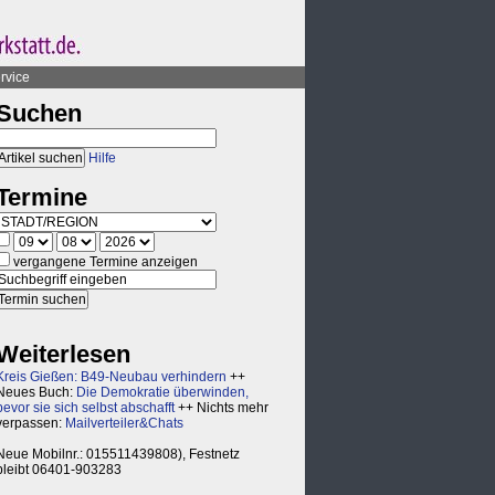
rvice
Suchen
Hilfe
Termine
vergangene Termine anzeigen
Weiterlesen
Kreis Gießen: B49-Neubau verhindern
++
Neues Buch:
Die Demokratie überwinden,
bevor sie sich selbst abschafft
++ Nichts mehr
verpassen:
Mailverteiler&Chats
Neue Mobilnr.: 015511439808), Festnetz
bleibt 06401-903283