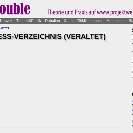
Umwelt
Theorie&Politik
Debatten
Saasen/GI/Mittelhessen
Materialien
Se
altet)
SS-VERZEICHNIS (VERALTET)