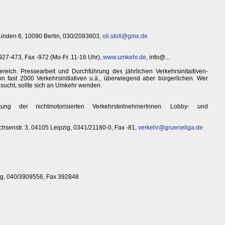
n Linden 6, 10090 Berlin, 030/2093603,
oli.stoll@gmx.de
927-473, Fax -972 (Mo-Fr. 11-16 Uhr),
www.umkehr.de
, info@...
ereich. Pressearbeit und Durchführung des jährlichen Verkehrsinitaitiven-
n fast 2000 Verkehrsinitiativen u.ä., überwiegend aber bürgerlichen. Wer
 sucht, sollte sich an Umkehr wenden.
tung der nichtmotorisierten VerkehrsteilnehmerInnen. Lobby- und
ichsenstr. 3, 04105 Leipzig, 0341/21180-0, Fax -81,
verkehr@grueneliga.de
g, 040/3909556, Fax 392848