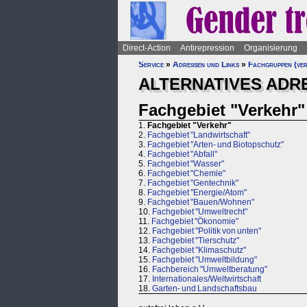
Direct-Action
Antirepression
Organisierung
Service
»
Adressen und Links
»
Fachgruppen (ver
ALTERNATIVES ADRE
Fachgebiet "Verkehr"
1.
Fachgebiet "Verkehr"
2.
Fachgebiet "Landwirtschaft"
3.
Fachgebiet "Arten- und Biotopschutz"
4.
Fachgebiet "Abfall"
5.
Fachgebiet "Wasser"
6.
Fachgebiet "Chemie"
7.
Fachgebiet "Gentechnik"
8.
Fachgebiet "Energie/Atom"
9.
Fachgebiet "Bauen/Wohnen"
10.
Fachgebiet "Umweltrecht"
11.
Fachgebiet "Ökonomie"
12.
Fachgebiet "Politik von unten"
13.
Fachgebiet "Tierschutz"
14.
Fachgebiet "Klimaschutz"
15.
Fachgebiet "Umweltbildung"
16.
Fachbereich "Umweltberatung"
17.
Internationales/Weltwirtschaft
18.
Garten- und Landschaftsbau