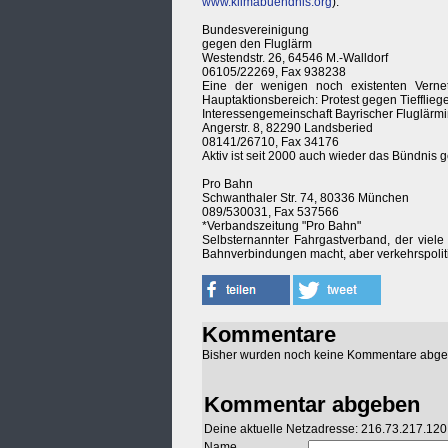
www.klimabuendnis.org
).
Bundesvereinigung
gegen den Fluglärm
Westendstr. 26, 64546 M.-Walldorf
06105/22269, Fax 938238
Eine der wenigen noch existenten Verne
Hauptaktionsbereich: Protest gegen Tiefflie
Interessengemeinschaft Bayrischer Fluglärmin
Angerstr. 8, 82290 Landsberied
08141/26710, Fax 34176
Aktiv ist seit 2000 auch wieder das Bündnis 
Pro Bahn
Schwanthaler Str. 74, 80336 München
089/530031, Fax 537566
*Verbandszeitung "Pro Bahn"
Selbsternannter Fahrgastverband, der viel
Bahnverbindungen macht, aber verkehrspoliti
Kommentare
Bisher wurden noch keine Kommentare abg
Kommentar abgeben
Deine aktuelle Netzadresse: 216.73.217.120
Name