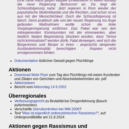
Eine harte Hand gegen illegale Einwanderer in Italien kündigt
die neue Regierung Berlusconi an. Da liegt die
Schlussfolgerung nahe: Jetzt regieren in Rom wieder der
populistische Multimilliardär und die Rechten, und schon ist es
aus mit der Menschlichkeit. Doch die Schlussfolgerung ist
falsch. Denn praktisch alle von der neuen Regierung ins Auge
gefassten Maßnahmen wollte schon die linke
Vorgängerregierung einführen. Das Paket war von den
mitregierenden Kommunisten mit der ehrenwerten, aber
letztlich fatalen Begründung blockiert worden, dass "Armut
nicht kriminalisiert" werden dürfe. Fatal deswegen, weil sich die
Bürgerinnen und Bürger in ihren - angesichts steigender
Ausländerkriminalität berechtigten - Ängsten nicht
ernstgenommen fühlten.
Dokumentation
tödlicher Gewalt gegen Flüchtlinge
Aktionen
Download Mobi-Flyer
zum Tag des Flüchtlings mit vielen Kurztexten
und Zitaten von Gerichten und Abschiebebehörden als .pdf
Aktionsideen
Bericht vom
Aktionstag 14.9.2002
Überregionales
Verfassungsgericht
zu Brutalität bei Drogenfahnung (Bauch
aufschneiden)
Verschärfte
Grenzkontrollen bei WM 2006
?
Text "
Was ist eigentlich antimuslimischer Rassismus?
", auf:
UntergrundBlättle am 21.8.2024
Aktionen gegen Rassismus und