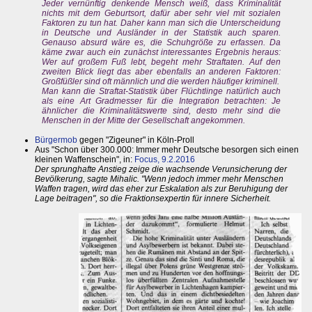
Jeder vernünftig denkende Mensch weiß, dass Kriminalität
nichts mit dem Geburtsort, dafür aber sehr viel mit sozialen
Faktoren zu tun hat. Daher kann man sich die Unterscheidung
in Deutsche und Ausländer in der Statistik auch sparen.
Genauso absurd wäre es, die Schuhgröße zu erfassen. Da
käme zwar auch ein zunächst interessantes Ergebnis heraus:
Wer auf großem Fuß lebt, begeht mehr Straftaten. Auf den
zweiten Blick liegt das aber ebenfalls an anderen Faktoren:
Großfüßler sind oft männlich und die werden häufiger kriminell.
Man kann die Straftat-Statistik über Flüchtlinge natürlich auch
als eine Art Gradmesser für die Integration betrachten: Je
ähnlicher die Kriminalitätswerte sind, desto mehr sind die
Menschen in der Mitte der Gesellschaft angekommen.
Bürgermob
gegen "Zigeuner" in Köln-Proll
Aus "Schon über 300.000: Immer mehr Deutsche besorgen sich einen
kleinen Waffenschein", in:
Focus, 9.2.2016
Der sprunghafte Anstieg zeige die wachsende Verunsicherung der
Bevölkerung, sagte Mihalic. "Wenn jedoch immer mehr Menschen
Waffen tragen, wird das eher zur Eskalation als zur Beruhigung der
Lage beitragen", so die Fraktionsexpertin für innere Sicherheit.