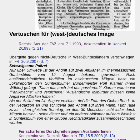
Vertuschen für (west-)deutsches Image
Rechts: Aus der FAZ am 7.1.1993, dokumentiert in
konkret
2/1993 (S. 21)
Übergriffe gegen Nicht-Deutsche in West-Bundesländern verschwiegen,
in:
FR, 20.9.2007 (S. 7)
Schweigsame Polizei
Nur über Umwege ist der Angriff auf zwei Afrikaner im rheinhessischen
Guntersblum vom 19. August bekannt geworden. Nach
ausländerfeindlichen Vorfällen im ostdeutschen Mügeln hatte ein
Lokalreporter den Guntersblumer Bürgermeister Rolf Klarner (Freie
Wähler) gefragt: "Kann das auch bei uns passieren?" Klarner warnte vor
"Panikmache" und versicherte: "Ausländische Mitbürger müssen keine
Angst vor Attacken haben."
Als der Artikel am 24. August erschien, rief die Frau des Opfers Bob L. in
der Redaktion an und schilderte den Angriff auf ihren Mann. Fünf Tage
zuvor - dem gleichen Sonntag, an dem 50 Menschen acht Inder durch
Mügeln hetzten - seien dieser und ein anderer Afrikaner auf dem Weinfest
in Guntersblum von einer Gruppe Rechtsradikaler zusammengeschlagen
worden.
Für schärferes Durchgreifen gegen AusländerInnen
Kommentar von Dominik Straub in:
FR, 15.5.2008 (S. 13)