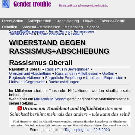
Direct-Action
Antirepression
Organisierung
Umwelt
Theorie&Politik
Debatten
Saasen/GI/Mittelhessen
Materialien
Service
Saasen/GI/Mittelhessen
»
Antira/Antifa
»
Antirassismus
Theorie&Politik
»
Rechte Ideologien
»
Rassismus
WIDERSTAND GEGEN
RASSISMUS+ABSCHIEBUNG
Rassismus überall
Rassismus überall
●
Rassismus in Bewegungen
●
Grenzen und Abschottung
●
Rassismus in Mittelhessen
●
Gießen
●
Regionale Aktionen
●
Bürgerliche Empörung
●
Urteile und Repression
●
Links und Gegenwehr
●
Buchvorstellungen
Im Mittelmeer sterben Tausende. Hilfsaktionen werden staatlicherseits
behindert.
Wenn aber ein
Milliardär in Seenot
gerät, beginnt eine Materialschlacht zu
seiner Rettung ...
Screenshot aus dem
Tagesspiegel am 22.6.2023