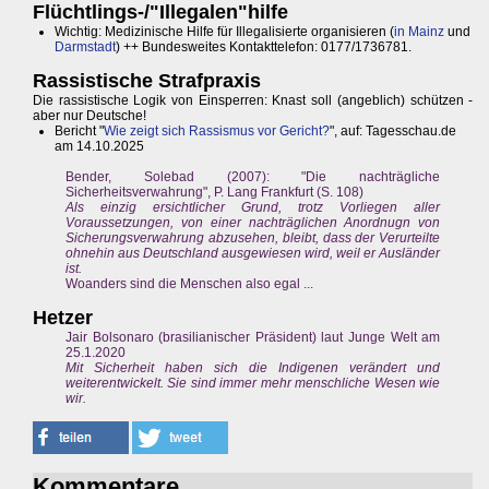
Flüchtlings-/"Illegalen"hilfe
Wichtig: Medizinische Hilfe für Illegalisierte organisieren (
in Mainz
und
Darmstadt
) ++ Bundesweites Kontakttelefon: 0177/1736781.
Rassistische Strafpraxis
Die rassistische Logik von Einsperren: Knast soll (angeblich) schützen -
aber nur Deutsche!
Bericht "
Wie zeigt sich Rassismus vor Gericht?
", auf: Tagesschau.de
am 14.10.2025
Bender, Solebad (2007): "Die nachträgliche
Sicherheitsverwahrung", P. Lang Frankfurt (S. 108)
Als einzig ersichtlicher Grund, trotz Vorliegen aller
Voraussetzungen, von einer nachträglichen Anordnugn von
Sicherungsverwahrung abzusehen, bleibt, dass der Verurteilte
ohnehin aus Deutschland ausgewiesen wird, weil er Ausländer
ist.
Woanders sind die Menschen also egal ...
Hetzer
Jair Bolsonaro (brasilianischer Präsident) laut Junge Welt am
25.1.2020
Mit Sicherheit haben sich die Indigenen verändert und
weiterentwickelt. Sie sind immer mehr menschliche Wesen wie
wir.
Kommentare