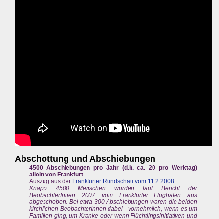
Abschottung und Abschiebungen
4500 Abschiebungen pro Jahr (d.h. ca. 20 pro Werktag)
allein von Frankfurt
Auszug aus der
Frankfurter Rundschau vom 11.2.2008
Knapp 4500 Menschen wurden laut Bericht der
BeobachterInnen 2007 vom Frankfurter Flughafen aus
abgeschoben. Bei etwa 300 Abschiebungen waren die beiden
kirchlichen BeobachterInnen dabei - vornehmlich, wenn es um
Familien ging, um Kranke oder wenn Flüchtlingsinitiativen und