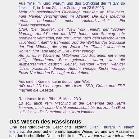
Aus "
Wie im Kino: warum uns das Schicksal der "Titan" so
fasziniert
", in: Neue Züricher Zeitung am 23.6.2023
Mehr als sechshundert Flüchtlinge ertrinken im Mittelmeer.
Fünf Männer verschwinden im Atlantik. Die eine Meldung
erhält bedeutend mehr Aufmerksamkeit. Ein
Erklärungsversuch.
CNN, "Der Spiegel", die "New York Times", der "Sydney
Morning Herald" oder die NZZ haben seit Sonntag sehr
prominent vermeldet, wie die Suche nach dem verschollenen
Tauchboot "Titan" fortschreitet. Und die Welt hat das Schicksal
der fünf Männer, die zum Wrack der "Titanic" abtauchen
wollten, fünf Tage lang im Live-Ticker verfolgt.
Als vor einer Woche im Mittelmeer 750 Migranten mit einem
völlig überladenen Boot gekentert waren, war die
Aufmerksamkeit deutlich kleiner. Weniger Artikel, weniger
illuster präsentiert. Weniger Aufruhr, weniger Klicks, weniger
Posts. Nur hundert Passagiere überlebten.
Aus einem Kommentar in der Jungen Welt
AfD und CDU besorgen die Hetze. SPD, Grüne und FDP
machen die Gesetze.
Rassismus in der Bibel: 5. Mose 23:3
Es soll auch kein Mischling in die Gemeinde des Herrn
kommen; auch seine Nachkommenschaft bis ins zehnte Glied
soll nicht in die Gemeinde des Herrn kommen.
Das Wesen des Rassismus
Eine beeindrduckende Geschichte erzählt
Lilian Thuram in einem
Interview
. Sie zeigt auf eine einprägsame Weise, wo und wie Rassismus
das durchschnittliche Denken bestimmt: "
Erst vor kurzem war ich in einer