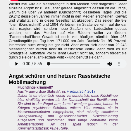
Wieder mal wird ein Messerangriff in den Medien breit dargestellt. Jeder
einzelne Angriff ist zu viel, aber gerade angesichts dessen ist die Frage,
warum die über 79 anderen (Durchschnitt) desselben Tages und die
29.242 desselben Jahres immer nicht in den Medien erscheinen. Gewalt
und Brutalität sind in dieser Gesellschaft akzeptiert. Das zeigen die 8-9
Toten (Durchschnitt) und 1004 Verletzten im Straßenverkehr, auf die gar
nicht reagiert wird, sondern neue Straßen und Ladesäulen gebaut
werden, um das Morden auf vier Rädern weiter zu fördern.
"Partnerschaft"liche Gewalt ist noch viel häufiger, nämlich über 468
Gewaltangriffe pro Tag bzw. 171.000 pro Jahr. Dunkelziffer: 95 Prozent.
Interessiert auch wenig bis gar nicht. Aber wenn sich einer von 29.243
Messerangriffen nutzen lässt für rassistische Politik, dann wird es zur
Schlagzeile. Autoritäre Politik lehnt Gewalt nicht ab, sondern fördert sie
durch die eigene, anti-soziale Politik - und benutzt sie dann.
Angst schüren und hetzen: Rassistische
Mobilmachung
Flüchtlinge kriminell?
Aus "Fragwürdige Statistik", in:
Freitag, 26.4.2017
Dabei ist es eigentlich wenig verwunderlich, dass Flüchtlinge
öfter straffällig werden als der Durchschnitt der Bevölkerung:
Sie sind in der Regel arm, formal weniger gebildet, haben in
Kriegen psychische Schäden erlitten. Hier werden sie in
Massenunterkünften eingepfercht, sind ständig staatlicher
Drangsalierung und gesellschaftlicher Diskriminierung
ausgesetzt und bekommen über lange Zeiträume keine
Arbeitserlaubnis. All das spielt jedoch in der
Kriminalitätsstatistik keine Rolle.