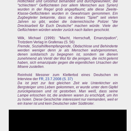
Höflichkeit und Großmut behandelt und durchgewunken; die
"schlechten" Geflüchteten (vor allem Menschen aus Syrien)
wurden in der Regel grob angepflaumt; alle diese Zweite-
Klasse-Geflüchteten wurden in Gewahrsam genommen. Ein
Zugbegleiter bekannte, dass es dieses "Spiel" seit vielen
Jahren so gibt, wobei die österreichische Polizei "die
Drecksarbeit für Euch Deutsche" machen würde. Viele der
Geflüchteten würden wieder zurück nach Italien geschickt.
Wilk, Michael (1999): "Macht, Herrschaft, Emanzipation",
Trotzdem Verlag in Grafenau (S. 56)
Fremde, Sozialhilfeempfangende, Obdachlose und Behinderte
werden weniger denn je als Menschen wahrgenommen,
denen solidarisch zu begegnen ist, sondern sie dienen
zunehmend als Ventil der Wut für die jenigen, die nicht gelernt
haben, sich emanzipativ gegen die eigentlichen Ursachen der
Misere zustellen.
Reinhold Messner zum Klettertod eines Deutschen im
Interview der
FR, 23.7.2008 (S. 37)
Da ist jetzt zur fast gleichen Zeit wie Unterkircher ein
Bergsteiger ums Leben gekommen, er wurde unter dem Gipfel
zurückgelassen und ist gestorben. Man weiß, dass seine
Lampe erloschen ist, die anderen waren zu erschöpft, um ihn
zu holen. Diese Geschichte interessiert nur niemanden, weil er
ein Iraner ist und kein Deutscher oder Südtiroler.