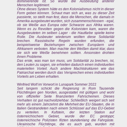
dominierende ist. So wurde die Ausbeutung anderer
Menschen legitimiert.
Ohne dieses System hätte es den Kolonialismus nicht in dieser
Form geben können. Schaut man sich an, was zu dieser Zeit
passierte, so stellt man fest, dass die Menschen, die damals in
Amerika ausgebeutet wurden, sich zusammenschlossen - egal,
ob sie Weiße aus Europa oder Schwarze aus Afrika waren.
Wenn es zu Revolten gegen die Kolonisten kam, waren die
Ausgebeuteten im selben Lager - die Hautfarbe spielte keine
Rolle. Die Ausbeuter wiederum wollten diese Solidarität
brechen. Rassistische Regeln wurden erfunden, die
beispielsweise Beziehungen zwischen Europäern und
Afrikanern verboten. Man machte den Weißen damit klar, dass
sie sich wie Weiße benehmen sollten. Ansonsten drohten
ihnen Probleme.
Das erste, was man tun muss, um Solidarität zu brechen, ist,
den Leuten zu sagen, sie erhielten dadurch einen individuellen
materiellen Vorteil. Auch andere Machtstrukturen wie das
Patriarchat werden durch das Versprechen eines individuellen
Vorteils am Leben erhalten.
Winfried Wolf im Vorwort in Lunapark Sommer 2022
Seit langem schickt die Regierung in Rom Tausende
Flüchtlingen gen Norden, ausgestattet mit gültigen und wohl
von offizieller Seite finanzierten Fahrscheinen. Dieses
Verhalten ist gut nachvollziehbar. Schließlich weigert sich seit
mehr als einem Jahrzehnt die Mehrheit der EU-Staaten, die in
Italien Gestrandeten nach einem Schlüssel auf das EU-Gebiet
zu verteilen. In Kufstein, der letzten Station auf
österreichischem Gebiet, wurde der EC gestoppt;
österreichische Polizisten filzten stundenlang die Fahrgäste.
Ukrainische Flüchtlinge, die es auch gab, wurden mit