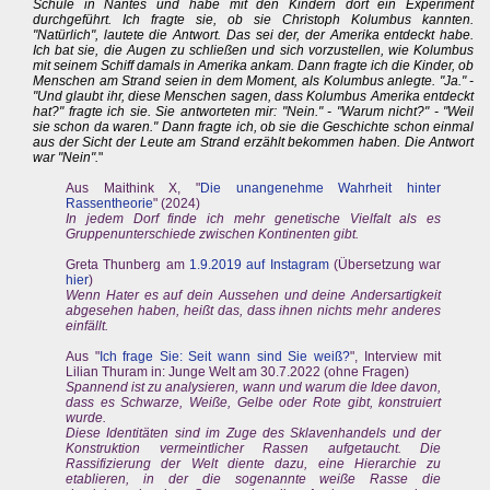
Schule in Nantes und habe mit den Kindern dort ein Experiment
durchgeführt. Ich fragte sie, ob sie Christoph Kolumbus kannten.
"Natürlich", lautete die Antwort. Das sei der, der Amerika entdeckt habe.
Ich bat sie, die Augen zu schließen und sich vorzustellen, wie Kolumbus
mit seinem Schiff damals in Amerika ankam. Dann fragte ich die Kinder, ob
Menschen am Strand seien in dem Moment, als Kolumbus anlegte. "Ja." -
"Und glaubt ihr, diese Menschen sagen, dass Kolumbus Amerika entdeckt
hat?" fragte ich sie. Sie antworteten mir: "Nein." - "Warum nicht?" - "Weil
sie schon da waren." Dann fragte ich, ob sie die Geschichte schon einmal
aus der Sicht der Leute am Strand erzählt bekommen haben. Die Antwort
war "Nein".
"
Aus Maithink X, "
Die unangenehme Wahrheit hinter
Rassentheorie
" (2024)
In jedem Dorf finde ich mehr genetische Vielfalt als es
Gruppenunterschiede zwischen Kontinenten gibt.
Greta Thunberg am
1.9.2019 auf Instagram
(Übersetzung war
hier
)
Wenn Hater es auf dein Aussehen und deine Andersartigkeit
abgesehen haben, heißt das, dass ihnen nichts mehr anderes
einfällt.
Aus "
Ich frage Sie: Seit wann sind Sie weiß?
", Interview mit
Lilian Thuram in: Junge Welt am 30.7.2022 (ohne Fragen)
Spannend ist zu analysieren, wann und warum die Idee davon,
dass es Schwarze, Weiße, Gelbe oder Rote gibt, konstruiert
wurde.
Diese Identitäten sind im Zuge des Sklavenhandels und der
Konstruktion vermeintlicher Rassen aufgetaucht. Die
Rassifizierung der Welt diente dazu, eine Hierarchie zu
etablieren, in der die sogenannte weiße Rasse die