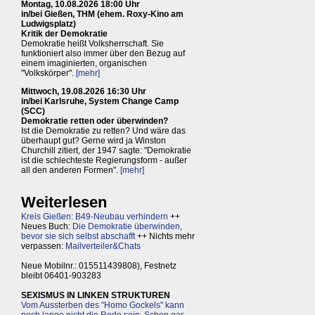
Montag, 10.08.2026 18:00 Uhr
in/bei Gießen, THM (ehem. Roxy-Kino am
Ludwigsplatz)
Kritik der Demokratie
Demokratie heißt Volksherrschaft. Sie
funktioniert also immer über den Bezug auf
einem imaginierten, organischen
"Volkskörper".
[mehr]
Mittwoch, 19.08.2026 16:30 Uhr
in/bei Karlsruhe, System Change Camp
(SCC)
Demokratie retten oder überwinden?
Ist die Demokratie zu retten? Und wäre das
überhaupt gut? Gerne wird ja Winston
Churchill zitiert, der 1947 sagte: "Demokratie
ist die schlechteste Regierungsform - außer
all den anderen Formen".
[mehr]
Weiterlesen
Kreis Gießen: B49-Neubau verhindern
++
Neues Buch:
Die Demokratie überwinden,
bevor sie sich selbst abschafft
++ Nichts mehr
verpassen:
Mailverteiler&Chats
Neue Mobilnr.: 015511439808), Festnetz
bleibt 06401-903283
SEXISMUS IN LINKEN STRUKTUREN
Vom Aussterben des "Homo Gockels" kann
noch lange nicht die Rede sein. Schon gar