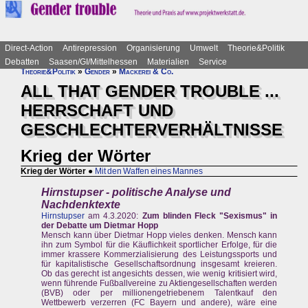
Direct-Action
Antirepression
Organisierung
Umwelt
Theorie&Politik
Debatten
Saasen/GI/Mittelhessen
Materialien
Service
Theorie&Politik
»
Gender
»
Mackerei & Co.
ALL THAT GENDER TROUBLE ...
HERRSCHAFT UND
GESCHLECHTERVERHÄLTNISSE
Krieg der Wörter
Krieg der Wörter
●
Mit den Waffen eines Mannes
Hirnstupser - politische Analyse und
Nachdenktexte
Hirnstupser
am 4.3.2020:
Zum blinden Fleck "Sexismus" in
der Debatte um Dietmar Hopp
Mensch kann über Dietmar Hopp vieles denken. Mensch kann
ihn zum Symbol für die Käuflichkeit sportlicher Erfolge, für die
immer krassere Kommerzialisierung des Leistungssports und
für kapitalistische Gesellschaftsordnung insgesamt kreieren.
Ob das gerecht ist angesichts dessen, wie wenig kritisiert wird,
wenn führende Fußballvereine zu Aktiengesellschaften werden
(BVB) oder per millionengetriebenem Talentkauf den
Wettbewerb verzerren (FC Bayern und andere), wäre eine