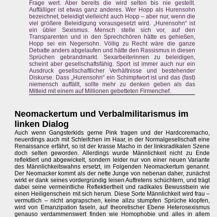
Frage wert. Aber bereits die wird selten bis nie gestellt.
Auffälliger ist etwas ganz anderes. Wer Hopp als Hurensohn
bezeichnet, beleidigt vielleicht auch Hopp – aber nur, wenn die
viel größere Beleidigung vorausgesetzt wird. „Hurensohn“ ist
ein übler Sexismus. Mensch stelle sich vor, auf den
Transparenten und in den Sprechchören hätte es gehießen,
Hopp sei ein Negersohn. Völlig zu Recht wäre die ganze
Debatte anders abgelaufen und hätte den Rassismus in diesen
Sprüchen gebrandmarkt. Sexarbeiterinnen zu beleidigen,
scheint aber gesellschaftsfähig. Sport ist immer auch nur ein
Ausdruck gesellschaftlicher Verhältnisse und bestehender
Diskurse. Dass „Hurensohn“ ein Schimpfwort ist und das (fast)
niemensch auffällt, sollte mehr zu denken geben als das
Mitleid mit einem auf Millionen gebetteten Firmenchef.
Neomackertum und Verbalmilitarismus im
linken Dialog
Auch wenn Gangsterkids gerne Pink tragen und der Hardcoremacho,
neuerdings auch mit Schleifchen im Haar, in der Normalgesellschaft eine
Renaissance erfährt, so ist der krasse Macho in der linksradikalen Szene
doch selten geworden. Allerdings wurde Männlichkeit nicht zu Ende
reflektiert und abgewickelt, sondern leider nur von einer neuen Variante
des Männlichkeitswahns ersetzt, im Folgenden Neomackertum genannt.
Der Neomacker kommt als der nette Junge von nebenan daher, zunächst
wirkt er dank seines vordergründig leisen Auftretens schüchtern, und trägt
dabei seine vermeintliche Reflektiertheit und radikales Bewusstsein wie
einen Heiligenschein mit sich herum. Diese Sorte Männlichkeit wird frau –
vermutlich – nicht angrapschen, keine allzu stumpfen Sprüche klopfen,
wird von Emanzipation faseln, auf theoretischer Ebene Heterosexismus
genauso verdammenswert finden wie Homophobie und alles in allem