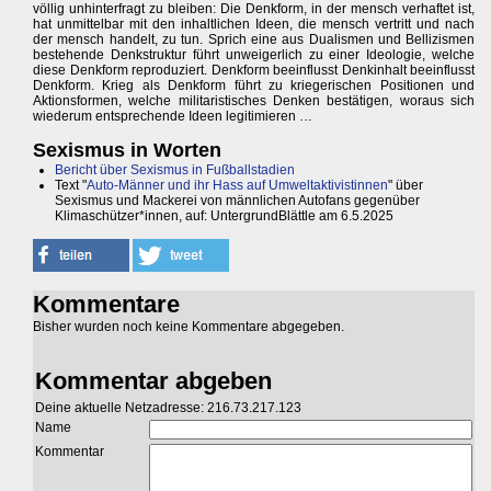
völlig unhinterfragt zu bleiben: Die Denkform, in der mensch verhaftet ist,
hat unmittelbar mit den inhaltlichen Ideen, die mensch vertritt und nach
der mensch handelt, zu tun. Sprich eine aus Dualismen und Bellizismen
bestehende Denkstruktur führt unweigerlich zu einer Ideologie, welche
diese Denkform reproduziert. Denkform beeinflusst Denkinhalt beeinflusst
Denkform. Krieg als Denkform führt zu kriegerischen Positionen und
Aktionsformen, welche militaristisches Denken bestätigen, woraus sich
wiederum entsprechende Ideen legitimieren …
Sexismus in Worten
Bericht über Sexismus in Fußballstadien
Text "
Auto-Männer und ihr Hass auf Umweltaktivistinnen
" über
Sexismus und Mackerei von männlichen Autofans gegenüber
Klimaschützer*innen, auf: UntergrundBlättle am 6.5.2025
Kommentare
Bisher wurden noch keine Kommentare abgegeben.
Kommentar abgeben
Deine aktuelle Netzadresse: 216.73.217.123
Name
Kommentar