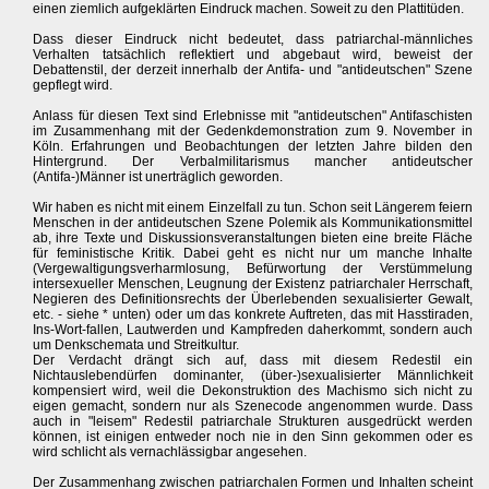
einen ziemlich aufgeklärten Eindruck machen. Soweit zu den Plattitüden.
Dass dieser Eindruck nicht bedeutet, dass patriarchal-männliches
Verhalten tatsächlich reflektiert und abgebaut wird, beweist der
Debattenstil, der derzeit innerhalb der Antifa- und "antideutschen" Szene
gepflegt wird.
Anlass für diesen Text sind Erlebnisse mit "antideutschen" Antifaschisten
im Zusammenhang mit der Gedenkdemonstration zum 9. November in
Köln. Erfahrungen und Beobachtungen der letzten Jahre bilden den
Hintergrund. Der Verbalmilitarismus mancher antideutscher
(Antifa-)Männer ist unerträglich geworden.
Wir haben es nicht mit einem Einzelfall zu tun. Schon seit Längerem feiern
Menschen in der antideutschen Szene Polemik als Kommunikationsmittel
ab, ihre Texte und Diskussionsveranstaltungen bieten eine breite Fläche
für feministische Kritik. Dabei geht es nicht nur um manche Inhalte
(Vergewaltigungsverharmlosung, Befürwortung der Verstümmelung
intersexueller Menschen, Leugnung der Existenz patriarchaler Herrschaft,
Negieren des Definitionsrechts der Überlebenden sexualisierter Gewalt,
etc. - siehe * unten) oder um das konkrete Auftreten, das mit Hasstiraden,
Ins-Wort-fallen, Lautwerden und Kampfreden daherkommt, sondern auch
um Denkschemata und Streitkultur.
Der Verdacht drängt sich auf, dass mit diesem Redestil ein
Nichtauslebendürfen dominanter, (über-)sexualisierter Männlichkeit
kompensiert wird, weil die Dekonstruktion des Machismo sich nicht zu
eigen gemacht, sondern nur als Szenecode angenommen wurde. Dass
auch in "leisem" Redestil patriarchale Strukturen ausgedrückt werden
können, ist einigen entweder noch nie in den Sinn gekommen oder es
wird schlicht als vernachlässigbar angesehen.
Der Zusammenhang zwischen patriarchalen Formen und Inhalten scheint