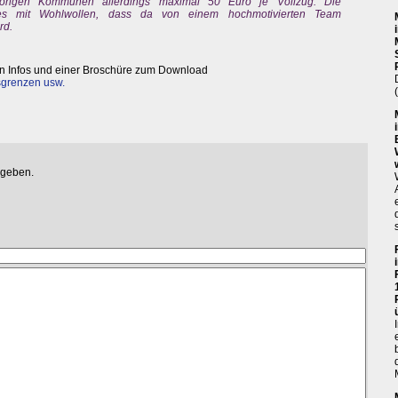
hörigen Kommunen allerdings maximal 50 Euro je Vollzug. Die
es mit Wohlwollen, dass da von einem hochmotivierten Team
rd.
len Infos und einer Broschüre zum Download
sgrenzen usw.
egeben.