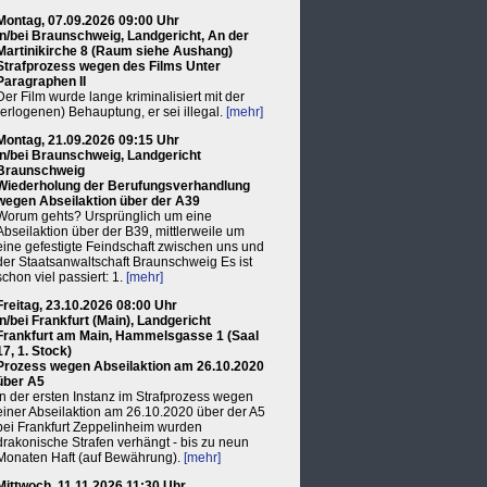
Montag, 07.09.2026 09:00 Uhr
in/bei Braunschweig, Landgericht, An der
Martinikirche 8 (Raum siehe Aushang)
Strafprozess wegen des Films Unter
Paragraphen II
Der Film wurde lange kriminalisiert mit der
(erlogenen) Behauptung, er sei illegal.
[mehr]
Montag, 21.09.2026 09:15 Uhr
in/bei Braunschweig, Landgericht
Braunschweig
Wiederholung der Berufungsverhandlung
wegen Abseilaktion über der A39
Worum gehts? Ursprünglich um eine
Abseilaktion über der B39, mittlerweile um
eine gefestigte Feindschaft zwischen uns und
der Staatsanwaltschaft Braunschweig Es ist
schon viel passiert: 1.
[mehr]
Freitag, 23.10.2026 08:00 Uhr
in/bei Frankfurt (Main), Landgericht
Frankfurt am Main, Hammelsgasse 1 (Saal
17, 1. Stock)
Prozess wegen Abseilaktion am 26.10.2020
über A5
In der ersten Instanz im Strafprozess wegen
einer Abseilaktion am 26.10.2020 über der A5
bei Frankfurt Zeppelinheim wurden
drakonische Strafen verhängt - bis zu neun
Monaten Haft (auf Bewährung).
[mehr]
Mittwoch, 11.11.2026 11:30 Uhr