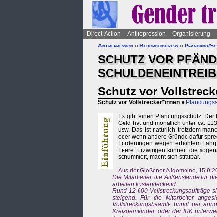
Direct-Action
Antirepression
Organisierung
Antirepression
»
Behördenstress
»
Pfändung/Sc
SCHUTZ VOR PFÄN
SCHULDENEINTREI
Schutz vor Vollstreck
Schutz vor Vollstrecker*innen
●
Pfändungss
Es gibt einen Pfändungsschutz. Der
Geld hat und monatlich unter ca. 1
usw. Das ist natürlich trotzdem man
oder wenn andere Gründe dafür spre
Forderungen wegen erhöhtem Fahrpre
Leere. Erzwingen können die sogena
schummelt, macht sich strafbar.
Aus der Gießener Allgemeine, 15.9.20
Die Mitarbeiter, die Außenstände für di
arbeiten kostendeckend.
Rund 12 600 Vollstreckungsaufträge s
steigend. Für die Mitarbeiter angesi
Vollstreckungsbeamte bringt per an
Kreisgemeinden oder der IHK unterwegs