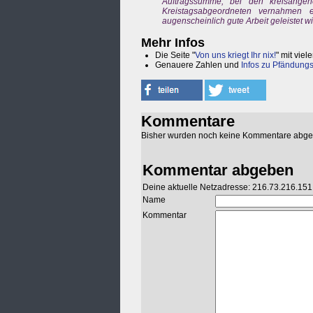
Auftragssumme, bei den kreisange
Kreistagsabgeordneten vernahmen 
augenscheinlich gute Arbeit geleistet wi
Mehr Infos
Die Seite "
Von uns kriegt Ihr nix!
" mit vie
Genauere Zahlen und
Infos zu Pfändung
Kommentare
Bisher wurden noch keine Kommentare abg
Kommentar abgeben
Deine aktuelle Netzadresse: 216.73.216.151
Name
Kommentar