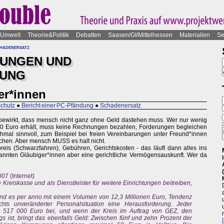
Umwelt
Theorie&Politik
Debatten
Saasen/GI/Mittelhessen
Materialien
Se
hadenersatz
DUNGEN UND
BUNG
er*innen
chutz
●
Bericht einer PC-Pfändung
●
Schadenersatz
 bewirkt, dass mensch nicht ganz ohne Geld dastehen muss. Wer nur wenig
130 Euro erhält, muss keine Rechnungen bezahlen, Forderungen begleichen
chmal sinnvoll, zum Beispiel bei freien Vereinbarungen unter Freund*innen
chen. Aber mensch MUSS es halt nicht.
is (Schwarzfahren), Gebühren, Gerichtskosten - das läuft dann alles ins
nnten Gläubiger*innen aber eine gerichtliche Vermögensauskunft. Wer da
07 (Internet)
e Kreiskasse und als Dienstleister für weitere Einrichtungen beitreiben,
ind es per anno mit einem Volumen von 12,3 Millionen Euro, Tendenz
chts unveränderter Personalsituation eine Herausforderung. Jeder
no 517 000 Euro bei, und wenn der Kreis im Auftrag von GEZ, den
 ist, bringt das ebenfalls Geld: Zwischen fünf und zehn Prozent der