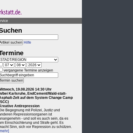
rvice
Suchen
Hilfe
Termine
vergangene Termine anzeigen
Mittwoch, 19.08.2026 14:30 Uhr
in/bei Karlsruhe, EndCement/Wald-statt-
Asphalt-Zelt auf dem System Change Camp
(SCC)
Kreative Antirepression
Die Begegnung mit Polizei, Justiz und
anderen Repressionsorganen ist
unangenehm - und soll es auch sein, da es
um Einschüchterung und Strafe geht. Es
macht Sinn, sich vor Repression zu schützen.
[mehr]