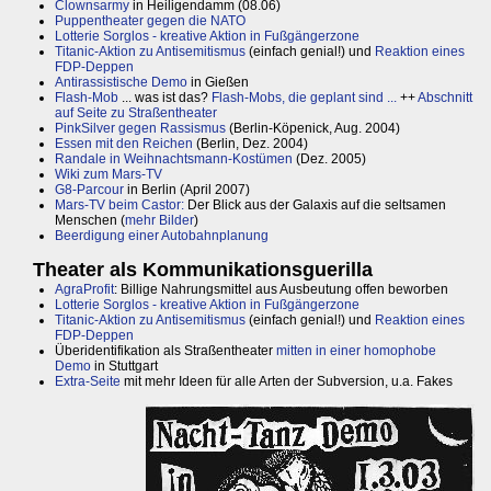
Clownsarmy
in Heiligendamm (08.06)
Puppentheater gegen die NATO
Lotterie Sorglos - kreative Aktion in Fußgängerzone
Titanic-Aktion zu Antisemitismus
(einfach genial!) und
Reaktion eines
FDP-Deppen
Antirassistische Demo
in Gießen
Flash-Mob
... was ist das?
Flash-Mobs, die geplant sind ...
++
Abschnitt
auf Seite zu Straßentheater
PinkSilver gegen Rassismus
(Berlin-Köpenick, Aug. 2004)
Essen mit den Reichen
(Berlin, Dez. 2004)
Randale in Weihnachtsmann-Kostümen
(Dez. 2005)
Wiki zum Mars-TV
G8-Parcour
in Berlin (April 2007)
Mars-TV beim Castor:
Der Blick aus der Galaxis auf die seltsamen
Menschen (
mehr Bilder
)
Beerdigung einer Autobahnplanung
Theater als Kommunikationsguerilla
AgraProfit
: Billige Nahrungsmittel aus Ausbeutung offen beworben
Lotterie Sorglos - kreative Aktion in Fußgängerzone
Titanic-Aktion zu Antisemitismus
(einfach genial!) und
Reaktion eines
FDP-Deppen
Überidentifikation als Straßentheater
mitten in einer homophobe
Demo
in Stuttgart
Extra-Seite
mit mehr Ideen für alle Arten der Subversion, u.a. Fakes