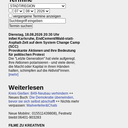
vergangene Termine anzeigen
Dienstag, 18.08.2026 20:30 Uhr
in/bei Karlsruhe, EndCement/Wald-statt-
Asphalt-Zelt auf dem System Change Camp
(SCC)
Provokante Aktionen und ihre Bedeutung
für politischen Protest
Die "Letzte Generation" hat viele aufgeregt.
Ihre Aktionen polarisieren - und viele derer,
die Macht oder Kapital in ihren Händen
halten, schimpfen auf die Aktivist*innen.
[mehr]
Weiterlesen
Kreis Gießen: B49-Neubau verhindern
++
Neues Buch:
Die Demokratie überwinden,
bevor sie sich selbst abschafft
++ Nichts mehr
verpassen:
Mailverteiler&Chats
Neue Mobilnr.: 015511439808), Festnetz
bleibt 06401-903283
FILME ZU KREATIVEN