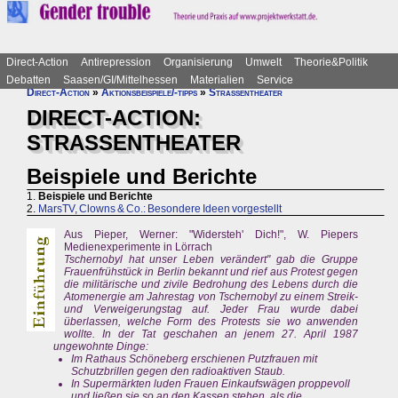
Direct-Action
Antirepression
Organisierung
Umwelt
Theorie&Politik
Debatten
Saasen/GI/Mittelhessen
Materialien
Service
Direct-Action
»
Aktionsbeispiele/-tipps
»
Straßentheater
DIRECT-ACTION:
STRASSENTHEATER
Beispiele und Berichte
1.
Beispiele und Berichte
2.
MarsTV, Clowns & Co.: Besondere Ideen vorgestellt
Aus Pieper, Werner: "Widersteh' Dich!", W. Piepers
Medienexperimente in Lörrach
Tschernobyl hat unser Leben verändert" gab die Gruppe
Frauenfrühstück in Berlin bekannt und rief aus Protest gegen
die militärische und zivile Bedrohung des Lebens durch die
Atomenergie am Jahrestag von Tschernobyl zu einem Streik-
und Verweigerungstag auf. Jeder Frau wurde dabei
überlassen, welche Form des Protests sie wo anwenden
wollte. In der Tat geschahen an jenem 27. April 1987
ungewohnte Dinge:
Im Rathaus Schöneberg erschienen Putzfrauen mit
Schutzbrillen gegen den radioaktiven Staub.
In Supermärkten luden Frauen Einkaufswägen proppevoll
und ließen sie so an den Kassen stehen, als die