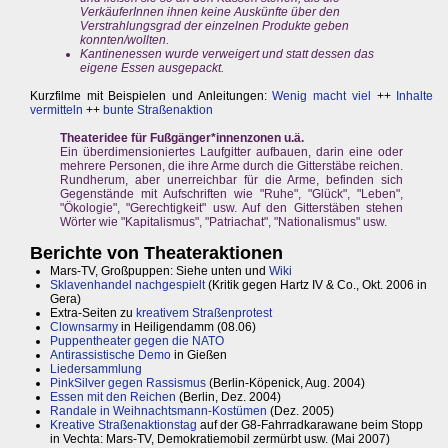
VerkäuferInnen ihnen keine Auskünfte über den
Verstrahlungsgrad der einzelnen Produkte geben
konnten/wollten.
Kantinenessen wurde verweigert und statt dessen das
eigene Essen ausgepackt.
Kurzfilme mit Beispielen und Anleitungen:
Wenig macht viel
++
Inhalte
vermitteln
++
bunte Straßenaktion
Theateridee für Fußgänger*innenzonen u.ä.
Ein überdimensioniertes Laufgitter aufbauen, darin eine oder
mehrere Personen, die ihre Arme durch die Gitterstäbe reichen.
Rundherum, aber unerreichbar für die Arme, befinden sich
Gegenstände mit Aufschriften wie "Ruhe", "Glück", "Leben",
"Ökologie", "Gerechtigkeit" usw. Auf den Gitterstäben stehen
Wörter wie "Kapitalismus", "Patriachat", "Nationalismus" usw.
Berichte von Theateraktionen
Mars-TV, Großpuppen: Siehe unten und
Wiki
Sklavenhandel nachgespielt
(Kritik gegen Hartz IV & Co., Okt. 2006 in
Gera)
Extra-Seiten zu
kreativem Straßenprotest
Clownsarmy
in Heiligendamm (08.06)
Puppentheater gegen die NATO
Antirassistische Demo
in Gießen
Liedersammlung
PinkSilver gegen Rassismus
(Berlin-Köpenick, Aug. 2004)
Essen mit den Reichen
(Berlin, Dez. 2004)
Randale in Weihnachtsmann-Kostümen
(Dez. 2005)
Kreative Straßenaktionstag
auf der G8-Fahrradkarawane beim Stopp
in Vechta: Mars-TV, Demokratiemobil zermürbt usw. (Mai 2007)