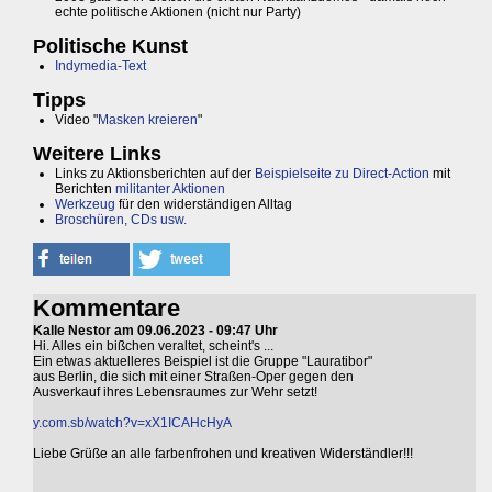
echte politische Aktionen (nicht nur Party)
Politische Kunst
Indymedia-Text
Tipps
Video "
Masken kreieren
"
Weitere Links
Links zu Aktionsberichten auf der
Beispielseite zu Direct-Action
mit
Berichten
militanter Aktionen
Werkzeug
für den widerständigen Alltag
Broschüren, CDs usw.
Kommentare
Kalle Nestor am 09.06.2023 - 09:47 Uhr
Hi. Alles ein bißchen veraltet, scheint's ...
Ein etwas aktuelleres Beispiel ist die Gruppe "Lauratibor"
aus Berlin, die sich mit einer Straßen-Oper gegen den
Ausverkauf ihres Lebensraumes zur Wehr setzt!
y.com.sb/watch?v=xX1ICAHcHyA
Liebe Grüße an alle farbenfrohen und kreativen Widerständler!!!