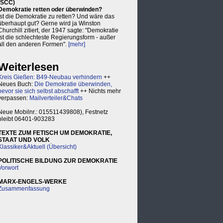
(SCC)
Demokratie retten oder überwinden?
Ist die Demokratie zu retten? Und wäre das
überhaupt gut? Gerne wird ja Winston
Churchill zitiert, der 1947 sagte: "Demokratie
ist die schlechteste Regierungsform - außer
all den anderen Formen".
[mehr]
Weiterlesen
Kreis Gießen: B49-Neubau verhindern
++
Neues Buch:
Die Demokratie überwinden,
bevor sie sich selbst abschafft
++ Nichts mehr
verpassen:
Mailverteiler&Chats
Neue Mobilnr.: 015511439808), Festnetz
bleibt 06401-903283
TEXTE ZUM FETISCH UM DEMOKRATIE,
STAAT UND VOLK
Klassiker&Aktuell (Übersicht)
POLITISCHE BILDUNG ZUR DEMOKRATIE
Vorwort
MARX-ENGELS-WERKE
Zusammenfassung