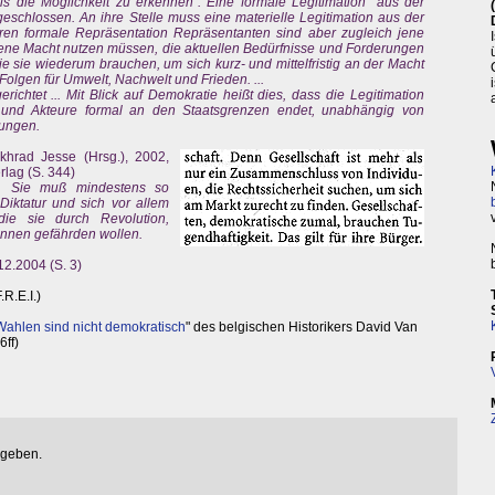
als die Möglichkeit zu erkennen". Eine formale Legitimation "aus der
geschlossen. An ihre Stelle muss eine materielle Legitimation aus der
eren formale Repräsentation Repräsentanten sind aber zugleich jene
ehene Macht nutzen müssen, die aktuellen Bedürfnisse und Forderungen
ie sie wiederum brauchen, um sich kurz- und mittelfristig an der Macht
 Folgen für Umwelt, Nachwelt und Frieden. ...
gerichtet ... Mit Blick auf Demokratie heißt dies, dass die Legitimation
er und Akteure formal an den Staatsgrenzen endet, unabhängig von
ungen.
khrad Jesse (Hrsg.), 2002,
lag (S. 344)
in. Sie muß mindestens so
Diktatur und sich vor allem
die sie durch Revolution,
innen gefährden wollen.
2.2004 (S. 3)
.R.E.I.)
Wahlen sind nicht demokratisch
" des belgischen Historikers David Van
6ff)
egeben.