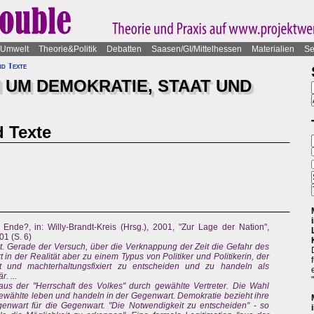
Umwelt
Theorie&Politik
Debatten
Saasen/GI/Mittelhessen
Materialien
Se
nd Texte
 UM DEMOKRATIE, STAAT UND
d Texte
 Ende?, in: Willy-Brandt-Kreis (Hrsg.), 2001, "Zur Lage der Nation",
01 (S. 6)
it. Gerade der Versuch, über die Verknappung der Zeit die Gefahr des
in der Realität aber zu einem Typus von Politiker und Politikerin, der
ert und machterhaltungsfixiert zu entscheiden und zu handeln als
. ...
aus der "Herrschaft des Volkes" durch gewählte Vertreter. Die Wahl
Gewählte leben und handeln in der Gegenwart. Demokratie bezieht ihre
genwart für die Gegenwart. "Die Notwendigkeit zu entscheiden" - so