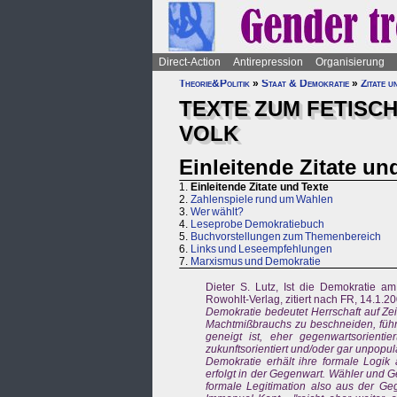
Direct-Action
Antirepression
Organisierung
Theorie&Politik
»
Staat & Demokratie
»
Zitate u
TEXTE ZUM FETISCH
VOLK
Einleitende Zitate un
1.
Einleitende Zitate und Texte
2.
Zahlenspiele rund um Wahlen
3.
Wer wählt?
4.
Leseprobe Demokratiebuch
5.
Buchvorstellungen zum Themenbereich
6.
Links und Leseempfehlungen
7.
Marxismus und Demokratie
Dieter S. Lutz, Ist die Demokratie am
Rowohlt-Verlag, zitiert nach FR, 14.1.20
Demokratie bedeutet Herrschaft auf Ze
Machtmißbrauchs zu beschneiden, führt 
geneigt ist, eher gegenwartsorienti
zukunftsorientiert und/oder gar unpopulär
Demokratie erhält ihre formale Logik 
erfolgt in der Gegenwart. Wähler und 
formale Legitimation also aus der Ge