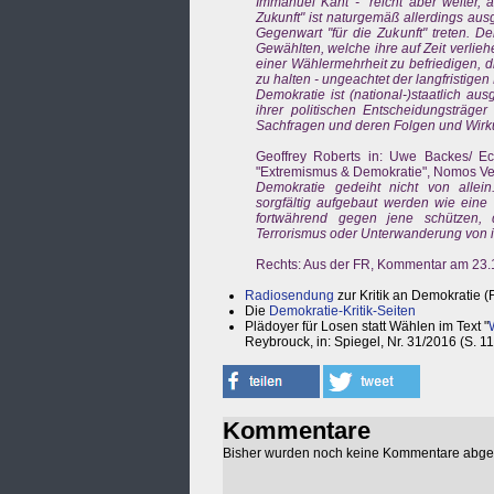
Immanuel Kant - "reicht aber weiter, 
Zukunft" ist naturgemäß allerdings aus
Gegenwart "für die Zukunft" treten. D
Gewählten, welche ihre auf Zeit verli
einer Wählermehrheit zu befriedigen, d
zu halten - ungeachtet der langfristigen
Demokratie ist (national-)staatlich aus
ihrer politischen Entscheidungsträg
Sachfragen und deren Folgen und Wirk
Geoffrey Roberts in: Uwe Backes/ Ec
"Extremismus & Demokratie", Nomos Ver
Demokratie gedeiht nicht von alle
sorgfältig aufgebaut werden wie eine 
fortwährend gegen jene schützen, 
Terrorismus oder Unterwanderung von 
Rechts: Aus der FR, Kommentar am 23.1
Radiosendung
zur Kritik an Demokratie (F
Die
Demokratie-Kritik-Seiten
Plädoyer für Losen statt Wählen im Text "
Reybrouck, in: Spiegel, Nr. 31/2016 (S. 11
Kommentare
Bisher wurden noch keine Kommentare abg