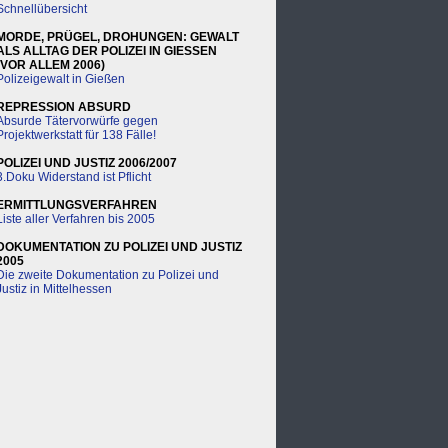
Schnellübersicht
MORDE, PRÜGEL, DROHUNGEN: GEWALT
ALS ALLTAG DER POLIZEI IN GIESSEN
(VOR ALLEM 2006)
Polizeigewalt in Gießen
REPRESSION ABSURD
Absurde Tätervorwürfe gegen
Projektwerkstatt für 138 Fälle!
POLIZEI UND JUSTIZ 2006/2007
3.Doku Widerstand ist Pflicht
ERMITTLUNGSVERFAHREN
Liste aller Verfahren bis 2005
DOKUMENTATION ZU POLIZEI UND JUSTIZ
2005
Die zweite Dokumentation zu Polizei und
Justiz in Mittelhessen