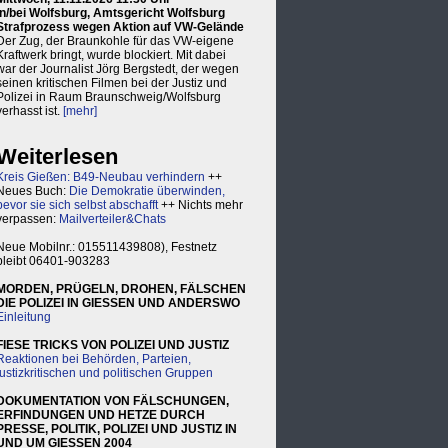
in/bei Wolfsburg, Amtsgericht Wolfsburg
Strafprozess wegen Aktion auf VW-Gelände
Der Zug, der Braunkohle für das VW-eigene
Kraftwerk bringt, wurde blockiert. Mit dabei
war der Journalist Jörg Bergstedt, der wegen
seinen kritischen Filmen bei der Justiz und
Polizei in Raum Braunschweig/Wolfsburg
verhasst ist.
[mehr]
Weiterlesen
Kreis Gießen: B49-Neubau verhindern
++
Neues Buch:
Die Demokratie überwinden,
bevor sie sich selbst abschafft
++ Nichts mehr
verpassen:
Mailverteiler&Chats
Neue Mobilnr.: 015511439808), Festnetz
bleibt 06401-903283
MORDEN, PRÜGELN, DROHEN, FÄLSCHEN
DIE POLIZEI IN GIESSEN UND ANDERSWO
Einleitung
FIESE TRICKS VON POLIZEI UND JUSTIZ
Reaktionen bei Behörden, Parteien,
justizkritischen und politischen Gruppen
DOKUMENTATION VON FÄLSCHUNGEN,
ERFINDUNGEN UND HETZE DURCH
PRESSE, POLITIK, POLIZEI UND JUSTIZ IN
UND UM GIESSEN 2004