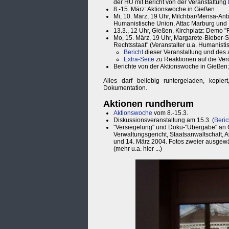
der HU mit Bericht von der Veranstaltung
8.-15. März: Aktionswoche in Gießen
Mi, 10. März, 19 Uhr, Milchbar/Mensa-Anbau
Humanistische Union, Attac Marburg und E
13.3., 12 Uhr, Gießen, Kirchplatz: Demo "Fü
Mo, 15. März, 19 Uhr, Margarete-Bieber-
Rechtsstaat" (Veranstalter u.a. Humanisti
Bericht
dieser Veranstaltung und des a
Extra-Seite
zu Reaktionen auf die Verö
Berichte von der Aktionswoche in Gießen
Alles darf beliebig runtergeladen, kopiert
Dokumentation.
Aktionen rundherum
Aktionswoche
vom 8.-15.3.
Diskussionsveranstaltung am 15.3. (
Beric
"Versiegelung" und Doku-"Übergabe" an 
Verwaltungsgericht, Staatsanwaltschaft, 
und 14. März 2004. Fotos zweier ausgewä
(mehr u.a. hier ...)