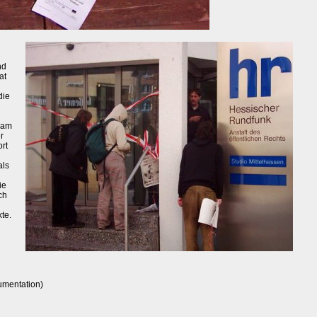
nd
at
die
n am
r
rt
als
ie
ch
te.
umentation)