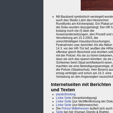
Mit Bauband symbolisch versiegelt wurde
auch das Studio Lahn des Hessischen
Rundfunks am Kirchenplatz. Ein Plakat u
die Doku wurden dazugehängt. Der HR h
bislang noch nie (!) über die
Auseinandersetzungen, den Prozeß und 
Verurteilung am 15.3.2003, die
unrechtmäßigen Hausdurchsuchungen,
Festnahmen usw. berichtet. Als die Aktio
14.3. vor der HR-Tür lief, wußten die HRle
offenbar gleich Bescheid und drohten sofo
mit der Polizei. Als sie zu hören bekamen,
dass sie sich das sparen könnten, da sie 
Schleimer beim Staat wohlbekannt seien,
machten sie eine Beleidigungsanzeige, d
die Polizei (Staatsschutz, Herr Broers) au
emsig verfolgte und schon am 16.3. eine
Vorladung an den Angezeigten rausschick
Internetseiten mit Berichten
und Texten
plasticthinking
Linke Seite
(Vorankündigung)
Linke Seite
(zur Veröffentlichung der Dok
Linke Seite
(zur Aktionswoche)
Die
Polizei Mittelhessen
äußert sich auch
Seite
bei hdr (Human Dignity & Rights)