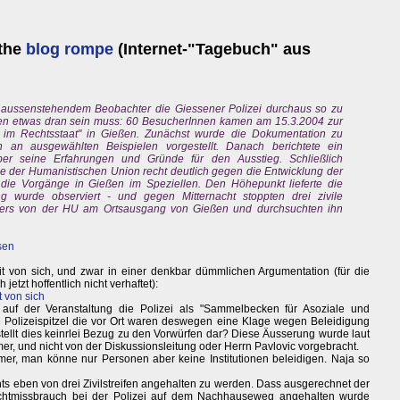
the
blog rompe
(Internet-"Tagebuch" aus
s aussenstehendem Beobachter die Giessener Polizei durchaus so zu
en etwas dran sein muss: 60 BesucherInnen kamen am 15.3.2004 zur
 im Rechtsstaat" in Gießen. Zunächst wurde die Dokumentation zu
 an ausgewählten Beispielen vorgestellt. Danach berichtete ein
ber seine Erfahrungen und Gründe für den Ausstieg. Schließlich
de der Humanistischen Union recht deutlich gegen die Entwicklung der
d die Vorgänge in Gießen im Speziellen. Den Höhepunkt lieferte die
ng wurde observiert - und gegen Mitternacht stoppten drei zivile
lters von der HU am Ortsausgang von Gießen und durchsuchten ihn
ssen
eit von sich, und zwar in einer denkbar dümmlichen Argumentation (für die
tzt hoffentlich nicht verhaftet):
t von sich
n auf der Veranstaltung die Polizei als "Sammelbecken für Asoziale und
ne Polizeispitzel die vor Ort waren deswegen eine Klage wegen Beleidigung
stellt dies keinrlei Bezug zu den Vorwürfen dar? Diese Äusserung wurde laut
er, und nicht von der Diskussionsleitung oder Herrn Pavlovic vorgebracht.
mer, man könne nur Personen aber keine Institutionen beleidigen. Naja so
chts eben von drei Zivilstreifen angehalten zu werden. Dass ausgerechnet der
achtmissbrauch bei der Polizei auf dem Nachhauseweg angehalten wurde