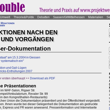
Umwelt
Theorie&Politik
Debatten
Saasen/GI/Mittelhessen
Materialien
Se
 Reaktionen
ießen
KTIONEN NACH DEN
 UND VORGÄNGEN
4er-Dokumentation
taat" am 15.3.2004 in Giessen
r systematisch ein"
tion und Gail-Lügen
Tricks-Enthüllungen 2007
er ersten überhaupt ++
Download als PDF
he Präsentationen
 im WAF-Salon, Rigaer Str.
empel/Ambulatorium, Revaler Str. 99
k in den Kongreßhallen-Restaurants)
hen Union die Dokumentation präsentiert und der Öffentlichkeit vorgestellt.
den. Ihnen wurde bei dieser Gelegenheit die Dokumentation als gedruckte
, Express und FR waren anwesend. Presseinformation und Internetseite