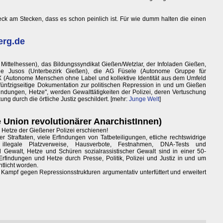
eck am Stecken, dass es schon peinlich ist. Für wie dumm halten die einen
erg.de
ittelhessen), das Bildungssyndikat Gießen/Wetzlar, der Infoladen Gießen,
ie Jusos (Unterbezirk Gießen), die AG Füsele (Autonome Gruppe für
X (Autonome Menschen ohne Label und kollektive Identität aus dem Umfeld
 fünfzigseitige Dokumentation zur politischen Repression in und um Gießen
findungen, Hetze", werden Gewalttätigkeiten der Polizei, deren Vertuschung
ng durch die örtliche Justiz geschildert. [mehr:
Junge Welt
]
e Union revolutionärer AnarchistInnen)
Hetze der Gießener Polizei erschienen!
 Straftaten, viele Erfindungen von Tatbeteiligungen, etliche rechtswidrige
 illegale Platzverweise, Hausverbote, Festnahmen, DNA-Tests und
ewalt, Hetze und Schüren sozialrassistischer Gewalt sind in einer 50-
rfindungen und Hetze durch Presse, Politik, Polizei und Justiz in und um
tlicht worden.
r Kampf gegen Repressionsstrukturen argumentativ unterfüttert und erweitert