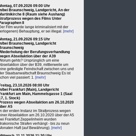
Montag, 07.09.2026 09:00 Uhr
in/bei Braunschweig, Landgericht, An der
Martinikirche 8 (Raum siehe Aushang)
Strafprozess wegen des Films Unter
Paragraphen II
Der Film wurde lange kriminalisiert mit der
(erlogenen) Behauptung, er sei illegal.
[mehr]
Montag, 21.09.2026 09:15 Uhr
in/bei Braunschweig, Landgericht
Braunschweig
Wiederholung der Berufungsverhandlung
wegen Abseilaktion über der A39
Worum gehts? Ursprünglich um eine
Abseilaktion über der B39, mittlerweile um
eine gefestigte Feindschaft zwischen uns und
der Staatsanwaltschaft Braunschweig Es ist
schon viel passiert: 1.
[mehr]
Freitag, 23.10.2026 08:00 Uhr
in/bei Frankfurt (Main), Landgericht
Frankfurt am Main, Hammelsgasse 1 (Saal
17, 1. Stock)
Prozess wegen Abseilaktion am 26.10.2020
über A5
In der ersten Instanz im Strafprozess wegen
einer Abseilaktion am 26.10.2020 über der A5
bei Frankfurt Zeppelinheim wurden
drakonische Strafen verhängt - bis zu neun
Monaten Haft (auf Bewährung).
[mehr]
Mittwoch, 11.11.2026 11:30 Uhr