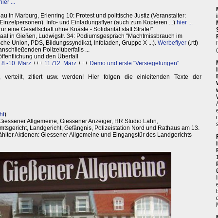
hier ...
 in Marburg, Erlenring 10: Protest und politische Justiz (Veranstalter:
inzelpersonen). Info- und Einladungsflyer (auch zum Kopieren ...)
hier ...
r eine Gesellschaft ohne Knäste - Solidarität statt Strafe!"
Saal in Gießen, Ludwigstr. 34: Podiumsgespräch "Machtmissbrauch im
sche Union, PDS, Bildungssyndikat, Infoladen, Gruppe X ...).
Werbeflyer
(.rtf)
nschließenden Polizeiüberfalls ...
ffentlichung und den Überfall
:
8.-10. März
+++
11./12. März
+++
Demo und erste "Versiegelungen"
, verteilt, zitiert usw. werden! Hier folgen die einleitenden Texte der
ht
)
Giessener Allgemeine, Giessener Anzeiger, HR Studio Lahn,
Amtsgericht, Landgericht, Gefängnis, Polizeistation Nord und Rathaus am 13.
hlter Aktionen: Giessener Allgemeine und Eingangstür des Landgerichts