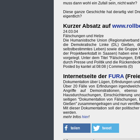
muss dann wohl ein Zufall sein, nicht wahr?
Diese ganze Geschichte hat derartig viel Dr
eigentlich?
Kurzer Absatz auf
www.rollb
24.03.04
Fälschungen und Hetze
Die Humanistische Union (Regionalverband M
die Demokratische Linke (DL) Gießen, d
selbstbestimmtes Leben) sowie die Gruppe 
der Projektwerkstatt in Saasen) haben eine
vorgelegt. Unter dem Titel "Fälschungen, Er
durch Presse und Politik und die Rückendecku
Posted by kantel at 08:08 | Comments (0)
Internetseite der
FURA
(Frei
Dokumentation über Lügen, Erfindungen und 
Über 20 Fälle von Erfindungen irgendwelcher
Angriffe auf Demonstrationen, ebenso
Hausdurchsuchungen, Einschüchterung und G
seitigen "Dokumentation von Fälschungen, E
Gießen" zusammengetragen und nun veröffen
Mit dieser Dokumentation soll der politische
werden.
mehr Infos
hier
!