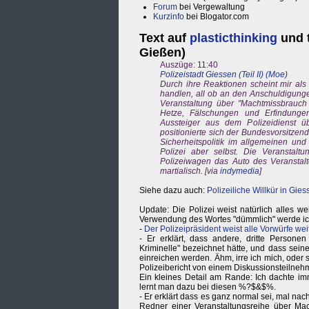
Forum
bei Vergewaltung
Kurzinfo
bei Blogator.com
Text auf
plasticthinking
und 
Gießen)
Auszüge: 11:40
Polizeistadt Giessen (Teil II) (Moe)
Durch ihre Reaktionen scheint mir al
handlen, all ob an den Anschuldigung
Veranstaltung über "Machtmissbrauch
Hetze, Fälschungen und Erfindungen
Aussteiger aus dem Polizeidienst ü
positionierte sich der Bundesvorsitzen
Sicherheitspolitik im allgemeinen un
Polizei aber selbst. Die Veranstaltu
Polizeiwagen das Auto des Veransta
martialisch. [via
indymedia
]
Siehe dazu auch:
Polizeiliche Willkür in Gie
Update: Die Polizei weist natürlich alles w
Verwendung des Wortes "dümmlich" werde ich je
-
Der Polizeipräsident weist alle Vorwürfe wei
- Er erklärt, dass andere, dritte Persone
Kriminelle" bezeichnet hätte, und dass sei
einreichen werden. Ähm, irre ich mich, oder 
Polizeibericht von einem Diskussionsteilnehm
Ein kleines Detail am Rande: Ich dachte im
lernt man dazu bei diesen %?$&$%.
- Er erklärt dass es ganz normal sei, mal na
Redner einer Veranstaltungsreihe über M