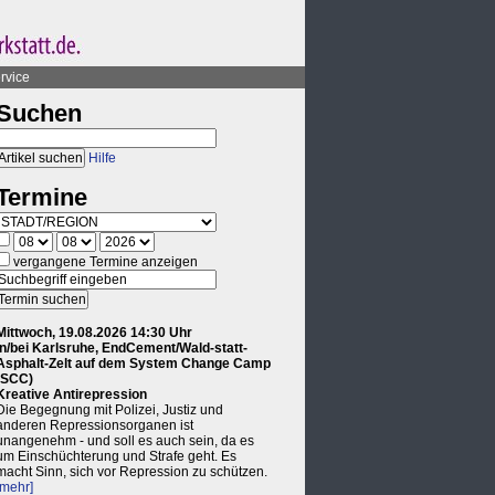
rvice
Suchen
Hilfe
Termine
vergangene Termine anzeigen
Mittwoch, 19.08.2026 14:30 Uhr
in/bei Karlsruhe, EndCement/Wald-statt-
Asphalt-Zelt auf dem System Change Camp
(SCC)
Kreative Antirepression
Die Begegnung mit Polizei, Justiz und
anderen Repressionsorganen ist
unangenehm - und soll es auch sein, da es
um Einschüchterung und Strafe geht. Es
macht Sinn, sich vor Repression zu schützen.
[mehr]