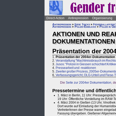
Direct-Action
Antirepression
Organisierung
Antirepression
»
Fiese Tricks
»
Federballaffäre:
Antirepression
»
Polizei-Einblicke
»
Polizei in G
AKTIONEN UND REA
DOKUMENTATIONEN
Präsentation der 200
1.
Präsentation der 2004er-Dokumentation
2.
Veranstaltung "Machtmissbrauch im Rechtss
3.
Jusos: "Polizei in Giessen schüchtert Kritike
4.
Pressearbeit und -reaktionen
5.
Zweiter großer Prozess, 2005er-Dokumenta
6.
Verfassungsgericht, OLG-Urteil und Fiese-
Die
Seite zur 2004er Dokumentation
, d
Pressetermine und öffentlic
1. März in Berlin, 11 Uhr: Pressegespräch
19 Uhr: Öffentliche Vorstellung im RAW-T
4. März 2004 in Gießen (13 Uhr, Vinothe
Dort wurde auf Einladung der Humanistisc
VertreterInnen der Presse waren eingela
Fassung übergeben. Gießener Allgemeine