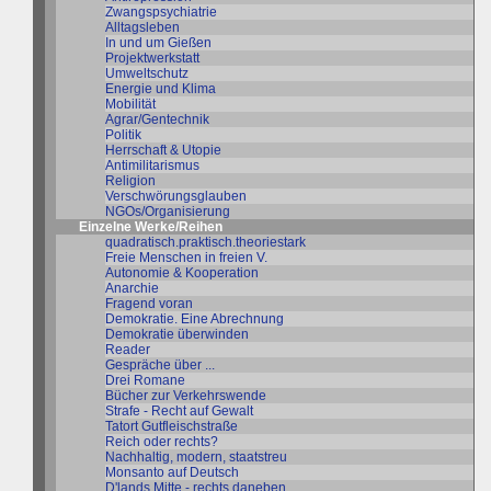
Zwangspsychiatrie
Alltagsleben
In und um Gießen
Projektwerkstatt
Umweltschutz
Energie und Klima
Mobilität
Agrar/Gentechnik
Politik
Herrschaft & Utopie
Antimilitarismus
Religion
Verschwörungsglauben
NGOs/Organisierung
Einzelne Werke/Reihen
quadratisch.praktisch.theoriestark
Freie Menschen in freien V.
Autonomie & Kooperation
Anarchie
Fragend voran
Demokratie. Eine Abrechnung
Demokratie überwinden
Reader
Gespräche über ...
Drei Romane
Bücher zur Verkehrswende
Strafe - Recht auf Gewalt
Tatort Gutfleischstraße
Reich oder rechts?
Nachhaltig, modern, staatstreu
Monsanto auf Deutsch
D'lands Mitte - rechts daneben