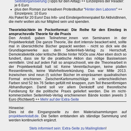
Selbstorganisierung
(Tipps für den Alltag) ++ Einzelpreis der Reader:
je 6 Euro
plus den Roman zur kreativen Protestkutlur "
Hinter den Laboren
" ++
Einzelpreis: 10 Euro
Als Paket für 20 Euro! Das Info- und EinsteigerInnenpaket für AktivistInnen,
die mehr wollen als nur Mitglied sein und spenden.
Theoriebüchlein im Pocketformat: Die Reihe für den Einstieg in
anspruchsvolle Theorie für die Praxis
Den Anstoß gaben Teilnehmer_innen von Seminaren in der
Projektwerkstatt: Die ganze Theorie, die dort intensiv beackert wird, sollte
mal in übersichtliche Bücher gepackt werden - nicht so dick wie die
Grundlagenwerke aus dem SeitenHieb-Verlag zu Herrschaft,
Demokratiekritik oder kritische Blicke hinter NGOs usw. Aber eben doch so
fundiert, dass sie für die praktische Aktion das nötige Basiswissen
vermitteln. Und auf jeden Fall so anspruchsvoll, wie die Theoriearbeit in
der Projektwerkstatt halt ist: Keine Vereinfachungen, keine platten
Ressentiments, keine Wahrheitsverkündung. Das war Mitte 2013.
Inzwischen sind neun (!) solcher Bücher im einpräsamen quadratischen
Format erschienen. ZwischenKartonumschläge in unterschiedlichen
Farben sind 52 bis 76 Seiten gefüllt mit knappen, zum Teil thesenförmigen
Abhandlungen. Damit soll vor allem Denkstoff und theoretische
Fundierung für die politische Praxis geliefert werden. Die im nicht-
kommerziellen SeitenHieb-Verlag erschienenen Bände kosten jeweils 3
Euro (Richtwert) ++
Mehr auf der Extra-Seite
Hinweise:
Dies ist die Eingangsseite zu den Materialsammlungen auf
projektwerkstatt.de
. Die Seiten entstanden als ständige Sammlung und
werden kontinuierlich ergänzt.
Stets informiert sein: Extra-Seite zu Mailinglisten
!