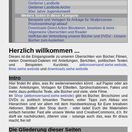
Gießener Landbote
Gießener Landbote Archiv
90er Jahre Jugendumwelt
Weitere Seiten in dieser Kategorie
Beispiele und Vorlagen für Anträge für Strafprozesse -
Prozessordnung/-ablauf
Downloads Direct Action Blockieren, besetzen & more -
Allgemeine Übersichten und Reader
Helft bei der Verbreitung unserer Bücher und DVDs! - Unsere
Bücher zum Ausleihen
Herzlich willkommen ...
Dieses ist die Eingangsseite zu unseren Übersichten von Bücher, Filmen,
vielen Download-Dateien mit Anleitungen, Berichten, politischen Texten
und Beispielen. Kurzlinks:
aktionsversand.siehe.website
,
filme.siehe.website
und
downloads.siehe.website
Intro
Hier findet Ihr alles, was Ihr weiterverwenden könnt - auf Papier oder als
Datei. Anleitungen, Vorlagen für Etiketten, Sprühschablonen, Fakes und
mehr, dazu politische Texte, alle Bücher und viele, viele Filme.
Im
Shop (aktionsversand.siehe.website)
gibt es Bücher, Broschüren und
DVDs zu politisch brisanten Themen, voller Tipps zum Abbau von
Hierarchien und vor allem mit dem Handwerkszeug für Eure kreativen
Aktionen. Blättert den Shop durch - oder ladet Euch die Materialien
einfach herunter. Fast alle unsere Werke sind CreativeCommons, d.h. Ihr
dürft sie nachdrucken, zitieren usw. - solange auch das, was Ihr draus
macht, frei ist!
Die Gliederung dieser Seiten