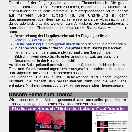
Du bist auf der Eingangsseite zu einem Themenbereich. Die graue
Tabelle oben zeigt dir alle Seiten zu Filmen, Büchern und Downloads. Mit
einem Klick auf eine Zeile kommst du zum entsprechenden Artikel, der oft
auf mehreren Seiten aufgeteilt ist. Die Unterteilung ist dann
durchnummeriert über dem Titel zu sehen (schwarz der Abschnitt, in dem
du gerade bist, blau die weiteren zum Anklicken). Die Gesamtübersicht
über alle unsere Themenbereiche schaffen die Runterklapp-Menüs ganz
oben.
Beschreibung der Hauptbereiche auf der Eingangsseite von
www.projektwerkstatt.de
Kleine Anleitung zur Navigation durch diesen riesigen Internetbereich
In der rechten Spalte findest du die jeweils zum Thema passenden
Termine und einige ergänzende Informationen (bei schmalem
Bildschirm wird diese Spalte unten angehängt, z.B. am manchen
Smartphones in der Hochkantansicht).
Auf dieser Seite präsentieren wir neben der Seitenübersicht noch unsere
Film- und Materialsammlungen sowie ausgewählte andere Informationen
und Angebote, die zum Themenbereich passen.
Und übrigens: Die URLs mit ...siehe.website sind unsere eigenen
Kurzlinks, die mensch sich besser merken kann und die kein Label
enthalten. Mit ihnen kommst du direkt auf die passenden Themenseiten.
Unsere Filme zum Thema
Wir haben sehr viele Videos gesammelt und auch selbst produziert mit
Tipps, Anleitungen und Berichten zu kreativen Aktionsformen.
Playlist zum Hörbuch "Hinter den Laboren" auf Youtube