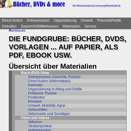
Direct-Action
Antirepression
Organisierung
Umwelt
Theorie&Politik
Debatten
Saasen/GI/Mittelhessen
Materialien
Service
Materialien
DIE FUNDGRUBE: BÜCHER, DVDS,
VORLAGEN ... AUF PAPIER, ALS
PDF, EBOOK USW.
Übersicht über Materialien
Buch-/DVD-Shop
Antirepression (Gerichte, Polizei)
Direct Action (Aktionstipps)
Kalender
Organisierung in Alltag und Politik
Politische Theorie
Postkarten
Romane
Umwelt, Mobilität, Agrar
Zeitschriften
Aktionssets und Sonstiges
Filme und Videos
Aktionen
Straßenprotest
Antirepression