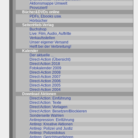
Aktionsmappe Umwelt
Provoziert!
Bücher&DVDs online
PDFs, Ebooks usw.
Hörbücher
SeitenHieb-Verlag
Buchshop
Live: Film, Audio, Auftritte
Verkaufsstellen
Unser eigener Versand
Helft bei der Verbreitung!
Kalender
Der aktuelle ...
Direct-Action (Übersicht)
Direct Action 2018
Fotokalender 2009
Direct-Action 2008
Direct-Action 2007
Direct-Action 2006
Direct-Action 2005
Direct-Action 2004
Download Aktionen
Direct Action: Einführung
Direct Action: Texte
Direct Action: Vorlagen
Direct Action: Besetzen/Blockieren
Sonderseite Wahlen
Antirepression: Einführung
Antirep: Kreative Aktionen
Antirep: Polizei und Justiz
Antirep: Polizeidokus
Antirep: Gerichtsverfahren