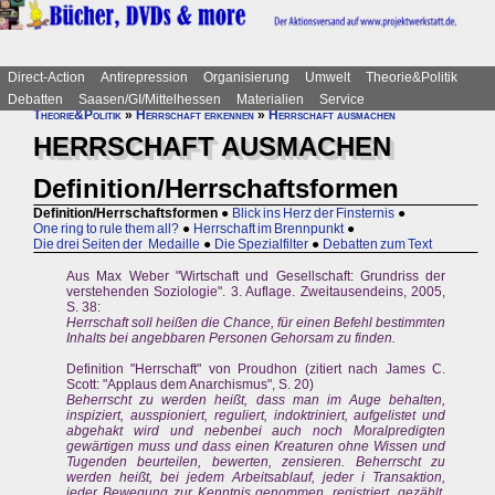
Direct-Action
Antirepression
Organisierung
Umwelt
Theorie&Politik
Debatten
Saasen/GI/Mittelhessen
Materialien
Service
Theorie&Politik
»
Herrschaft erkennen
»
Herrschaft ausmachen
HERRSCHAFT AUSMACHEN
Definition/Herrschaftsformen
Definition/Herrschaftsformen
●
Blick ins Herz der Finsternis
●
One ring to rule them all?
●
Herrschaft im Brennpunkt
●
Die drei Seiten der Medaille
●
Die Spezialfilter
●
Debatten zum Text
Aus Max Weber "Wirtschaft und Gesellschaft: Grundriss der
verstehenden Soziologie". 3. Auflage. Zweitausendeins, 2005,
S. 38:
Herrschaft soll heißen die Chance, für einen Befehl bestimmten
Inhalts bei angebbaren Personen Gehorsam zu finden.
Definition "Herrschaft" von Proudhon (zitiert nach James C.
Scott: "Applaus dem Anarchismus", S. 20)
Beherrscht zu werden heißt, dass man im Auge behalten,
inspiziert, ausspioniert, reguliert, indoktriniert, aufgelistet und
abgehakt wird und nebenbei auch noch Moralpredigten
gewärtigen muss und dass einen Kreaturen ohne Wissen und
Tugenden beurteilen, bewerten, zensieren. Beherrscht zu
werden heißt, bei jedem Arbeitsablauf, jeder i Transaktion,
jeder Bewegung zur Kenntnis genommen, registriert, gezählt,