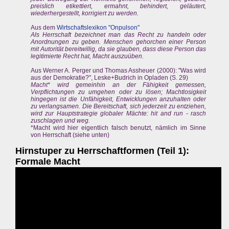
preislich etikettiert, ermahnt, behindert, geläutert,
wiederhergestellt, korrigiert zu werden.
Aus dem
Wirtschaftslexikon "Onpulson"
Als Herrschaft bezeichnet man das Recht zu handeln oder
Anordnungen zu geben. Menschen gehorchen einer Person
mit Autorität bereitwillig, da sie glauben, dass diese Person das
legitimierte Recht hat, Macht auszuüben.
Aus Werner A. Perger und Thomas Assheuer (2000): "Was wird
aus der Demokratie?", Leske+Budrich in Opladen (S. 29)
Macht* wird gemeinhin an der Fähigkeit gemessen,
Verpflichtungen zu umgehen oder zu lösen; Machtlosigkeit
hingegen ist die Unfähigkeit, Entwicklungen anzuhalten oder
zu verlangsamen. Die Bereitschaft, sich jederzeit zu entziehen,
wird zur Hauptstrategie globaler Mächte: hit and run - rasch
zuschlagen und weg.
*Macht wird hier eigentlich falsch benutzt, nämlich im Sinne
von Herrschaft (siehe unten)
Hirnstuper zu Herrschaftformen (Teil 1):
Formale Macht