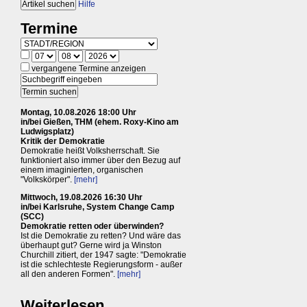
Hilfe
Termine
vergangene Termine anzeigen
Montag, 10.08.2026 18:00 Uhr
in/bei Gießen, THM (ehem. Roxy-Kino am
Ludwigsplatz)
Kritik der Demokratie
Demokratie heißt Volksherrschaft. Sie
funktioniert also immer über den Bezug auf
einem imaginierten, organischen
"Volkskörper".
[mehr]
Mittwoch, 19.08.2026 16:30 Uhr
in/bei Karlsruhe, System Change Camp
(SCC)
Demokratie retten oder überwinden?
Ist die Demokratie zu retten? Und wäre das
überhaupt gut? Gerne wird ja Winston
Churchill zitiert, der 1947 sagte: "Demokratie
ist die schlechteste Regierungsform - außer
all den anderen Formen".
[mehr]
Weiterlesen