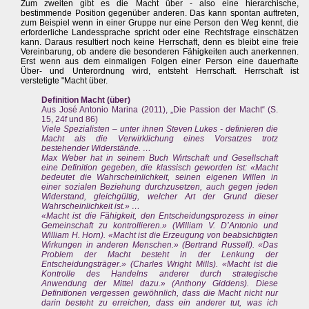
Zum zweiten gibt es die Macht über - also eine hierarchische,
bestimmende Position gegenüber anderen. Das kann spontan auftreten,
zum Beispiel wenn in einer Gruppe nur eine Person den Weg kennt, die
erforderliche Landessprache spricht oder eine Rechtsfrage einschätzen
kann. Daraus resultiert noch keine Herrschaft, denn es bleibt eine freie
Vereinbarung, ob andere die besonderen Fähigkeiten auch anerkennen.
Erst wenn aus dem einmaligen Folgen einer Person eine dauerhafte
Über- und Unterordnung wird, entsteht Herrschaft. Herrschaft ist
verstetigte "Macht über.
Definition Macht (über)
Aus José Antonio Marina (2011), „Die Passion der Macht“ (S.
15, 24f und 86)
Viele Spezialisten – unter ihnen Steven Lukes - definieren die
Macht als die Verwirklichung eines Vorsatzes trotz
bestehender Widerstände. …
Max Weber hat in seinem Buch Wirtschaft und Gesellschaft
eine Definition gegeben, die klassisch geworden ist: «Macht
bedeutet die Wahrscheinlichkeit, seinen eigenen Willen in
einer sozialen Beziehung durchzusetzen, auch gegen jeden
Widerstand, gleichgültig, welcher Art der Grund dieser
Wahrscheinlichkeit ist.» …
«Macht ist die Fähigkeit, den Entscheidungsprozess in einer
Gemeinschaft zu kontrollieren.» (William V. D’Antonio und
William H. Horn). «Macht ist die Erzeugung von beabsichtigten
Wirkungen in anderen Menschen.» (Bertrand Russell). «Das
Problem der Macht besteht in der Lenkung der
Entscheidungsträger.» (Charles Wright Mills). «Macht ist die
Kontrolle des Handelns anderer durch strategische
Anwendung der Mittel dazu.» (Anthony Giddens). Diese
Definitionen vergessen gewöhnlich, dass die Macht nicht nur
darin besteht zu erreichen, dass ein anderer tut, was ich