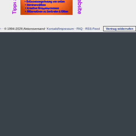
↑
· © 1994-2026 Aktionsversand·
Kontakt
/
Impressum
·
FAQ
·
RSS-Feed
Vertrag widerrufen