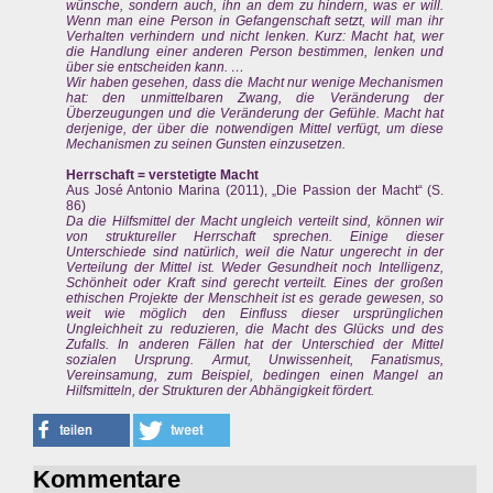
wünsche, sondern auch, ihn an dem zu hindern, was er will.
Wenn man eine Person in Gefangenschaft setzt, will man ihr
Verhalten verhindern und nicht lenken. Kurz: Macht hat, wer
die Handlung einer anderen Person bestimmen, lenken und
über sie entscheiden kann. …
Wir haben gesehen, dass die Macht nur wenige Mechanismen
hat: den unmittelbaren Zwang, die Veränderung der
Überzeugungen und die Veränderung der Gefühle. Macht hat
derjenige, der über die notwendigen Mittel verfügt, um diese
Mechanismen zu seinen Gunsten einzusetzen.
Herrschaft = verstetigte Macht
Aus José Antonio Marina (2011), „Die Passion der Macht“ (S.
86)
Da die Hilfsmittel der Macht ungleich verteilt sind, können wir
von struktureller Herrschaft sprechen. Einige dieser
Unterschiede sind natürlich, weil die Natur ungerecht in der
Verteilung der Mittel ist. Weder Gesundheit noch Intelligenz,
Schönheit oder Kraft sind gerecht verteilt. Eines der großen
ethischen Projekte der Menschheit ist es gerade gewesen, so
weit wie möglich den Einfluss dieser ursprünglichen
Ungleichheit zu reduzieren, die Macht des Glücks und des
Zufalls. In anderen Fällen hat der Unterschied der Mittel
sozialen Ursprung. Armut, Unwissenheit, Fanatismus,
Vereinsamung, zum Beispiel, bedingen einen Mangel an
Hilfsmitteln, der Strukturen der Abhängigkeit fördert.
Kommentare