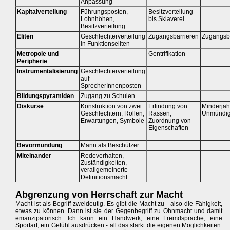
Anpassung
Kapitalverteilung
Führungsposten,
Besitzverteilung
Lohnhöhen,
bis Sklaverei
Besitzverteilung
Eliten
Geschlechterverteilung
Zugangsbarrieren
Zugangsb
in Funktionseliten
Metropole und
Gentrifikation
Peripherie
Instrumentalisierung
Geschlechterverteilung
auf
SprecherInnenposten
Bildungspyramiden
Zugang zu Schulen
Diskurse
Konstruktion von zwei
Erfindung von
Minderjähr
Geschlechtern, Rollen,
Rassen,
Unmündig
Erwartungen, Symbole
Zuordnung von
Eigenschaften
Bevormundung
Mann als Beschützer
Miteinander
Redeverhalten,
Zuständigkeiten,
verallgemeinerte
Definitionsmacht
Abgrenzung von Herrschaft zur Macht
Macht ist als Begriff zweideutig. Es gibt die Macht zu - also die Fähigkeit,
etwas zu können. Dann ist sie der Gegenbegriff zu Ohnmacht und damit
emanzipatorisch. Ich kann ein Handwerk, eine Fremdsprache, eine
Sportart, ein Gefühl ausdrücken - all das stärkt die eigenen Möglichkeiten.