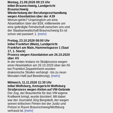
Montag, 21.09.2026 09:15 Uhr
in/bei Braunschweig, Landgericht
Braunschweig
Wiederholung der Berufungsverhandlung
wegen Abseilaktion über der A39
Worum gehts? Ursprünglich um eine
Abseilaktion über der B39, mittlerweile um
eine gefestigte Feindschaft zwischen uns und
der Staatsanwaltschaft Braunschweig Es ist
schon viel passiert: 1.
[mehr]
Freitag, 23.10.2026 08:00 Uhr
in/bei Frankfurt (Main), Landgericht
Frankfurt am Main, Hammelsgasse 1 (Saal
17, 1. Stock)
Prozess wegen Abseilaktion am 26.10.2020
über A5
In der ersten Instanz im Strafprozess wegen
einer Abseilaktion am 26.10.2020 über der A5
bei Frankfurt Zeppelinheim wurden
drakonische Strafen verhängt - bis zu neun
Monaten Haft (auf Bewährung).
[mehr]
Mittwoch, 11.11.2026 11:30 Uhr
in/bei Wolfsburg, Amtsgericht Wolfsburg
Strafprozess wegen Aktion auf VW-Gelände
Der Zug, der Braunkohle für das VW-eigene
Kraftwerk bringt, wurde blockiert. Mit dabei
war der Journalist Jörg Bergstedt, der wegen
seinen kritischen Filmen bei der Justiz und
Polizei in Raum Braunschweig/Wolfsburg
verhasst ist.
[mehr]