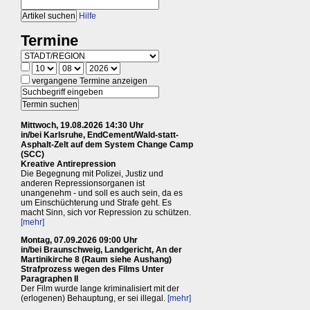
Hilfe
Termine
vergangene Termine anzeigen
Mittwoch, 19.08.2026 14:30 Uhr
in/bei Karlsruhe, EndCement/Wald-statt-
Asphalt-Zelt auf dem System Change Camp
(SCC)
Kreative Antirepression
Die Begegnung mit Polizei, Justiz und
anderen Repressionsorganen ist
unangenehm - und soll es auch sein, da es
um Einschüchterung und Strafe geht. Es
macht Sinn, sich vor Repression zu schützen.
[mehr]
Montag, 07.09.2026 09:00 Uhr
in/bei Braunschweig, Landgericht, An der
Martinikirche 8 (Raum siehe Aushang)
Strafprozess wegen des Films Unter
Paragraphen II
Der Film wurde lange kriminalisiert mit der
(erlogenen) Behauptung, er sei illegal.
[mehr]