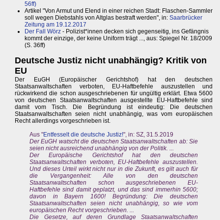
56ff)
Artikel "Von Armut und Elend in einer reichen Stadt: Flaschen-Sammler
soll wegen Diebstahls von Altglas bestraft werden", in:
Saarbrücker
Zeitung am 19.12.2017
Der Fall Wörz
- Polizist*innen decken sich gegenseitig, ins Gefängnis
kommt der einzige, der keine Uniform trägt ..., aus: Spiegel Nr. 18/2009
(S. 36ff)
Deutsche Justiz nicht unabhängig? Kritik von
EU
Der EuGH (Europäischer Gerichtshof) hat den deutschen
Staatsanwaltschaften verboten, EU-Haftbefehle auszustellen und
rückwirkend die schon ausgeschriebenen für ungültig erklärt. Etwa 5600
von deutschen Staatsanwaltschaften ausgestellte EU-Haftbefehle sind
damit vom Tisch. Die Begründung ist eindeutig: Die deutschen
Staatsanwaltschaften seien nicht unabhängig, was vom europäischen
Recht allerdings vorgeschrieben ist.
Aus "
Entfesselt die deutsche Justiz!
", in: SZ, 31.5.2019
Der EuGH watscht die deutschen Staatsanwaltschaften ab: Sie
seien nicht ausreichend unabhängig von der Politik. ...
Der Europäische Gerichtshof hat den deutschen
Staatsanwaltschaften verboten, EU-Haftbefehle auszustellen.
Und dieses Urteil wirkt nicht nur in die Zukunft, es gilt auch für
die Vergangenheit: Alle von den deutschen
Staatsanwaltschaften schon ausgeschriebenen EU-
Haftbefehle sind damit geplatzt, und das sind immerhin 5600;
davon in Bayern 1600! Begründung: Die deutschen
Staatsanwaltschaften seien nicht unabhängig, so wie vom
europäischen Recht vorgeschrieben. ...
Die Gesetze, auf deren Grundlage Staatsanwaltschaften