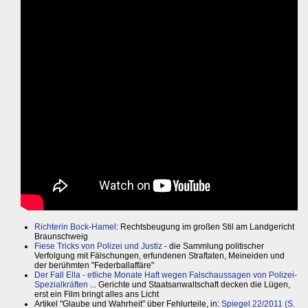
Richterin Bock-Hamel
: Rechtsbeugung im großen Stil am Landgericht
Braunschweig
Fiese Tricks von Polizei und Justiz
- die Sammlung politischer
Verfolgung mit Fälschungen, erfundenen Straftaten, Meineiden und
der berühmten "Federballaffäre"
Der Fall Ella - etliche Monate Haft wegen Falschaussagen von Polizei-
Spezialkräften
... Gerichte und Staatsanwaltschaft decken die Lügen,
erst ein Film bringt alles ans Licht
Artikel "Glaube und Wahrheit" über Fehlurteile, in:
Spiegel 22/2011 (S.