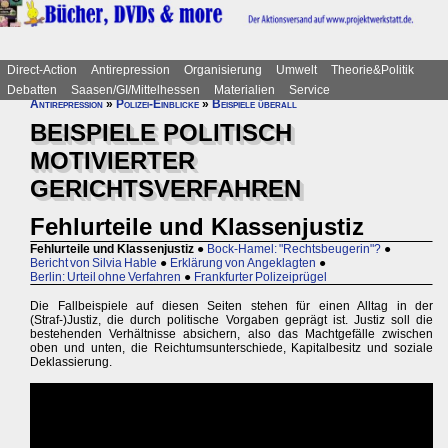
Direct-Action
Antirepression
Organisierung
Umwelt
Theorie&Politik
Debatten
Saasen/GI/Mittelhessen
Materialien
Service
Antirepression
»
Polizei-Einblicke
»
Beispiele überall
BEISPIELE POLITISCH
MOTIVIERTER
GERICHTSVERFAHREN
Fehlurteile und Klassenjustiz
Fehlurteile und Klassenjustiz
●
Bock-Hamel: "Rechtsbeugerin"?
●
Bericht von Silvia Hable
●
Erklärung von Angeklagten
●
Berlin: Urteil ohne Verfahren
●
Frankfurter Polizeiprügel
Die Fallbeispiele auf diesen Seiten stehen für einen Alltag in der
(Straf-)Justiz, die durch politische Vorgaben geprägt ist. Justiz soll die
bestehenden Verhältnisse absichern, also das Machtgefälle zwischen
oben und unten, die Reichtumsunterschiede, Kapitalbesitz und soziale
Deklassierung.