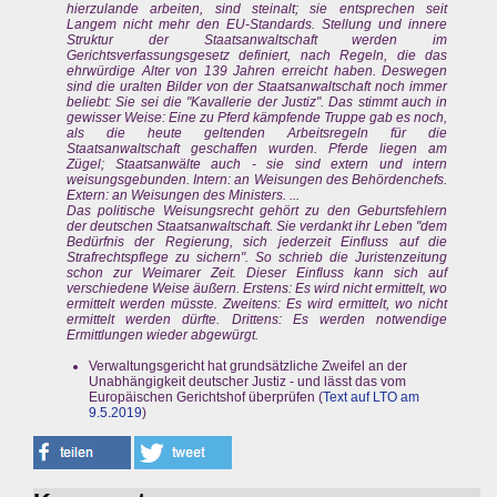
hierzulande arbeiten, sind steinalt; sie entsprechen seit
Langem nicht mehr den EU-Standards. Stellung und innere
Struktur der Staatsanwaltschaft werden im
Gerichtsverfassungsgesetz definiert, nach Regeln, die das
ehrwürdige Alter von 139 Jahren erreicht haben. Deswegen
sind die uralten Bilder von der Staatsanwaltschaft noch immer
beliebt: Sie sei die "Kavallerie der Justiz". Das stimmt auch in
gewisser Weise: Eine zu Pferd kämpfende Truppe gab es noch,
als die heute geltenden Arbeitsregeln für die
Staatsanwaltschaft geschaffen wurden. Pferde liegen am
Zügel; Staatsanwälte auch - sie sind extern und intern
weisungsgebunden. Intern: an Weisungen des Behördenchefs.
Extern: an Weisungen des Ministers. ...
Das politische Weisungsrecht gehört zu den Geburtsfehlern
der deutschen Staatsanwaltschaft. Sie verdankt ihr Leben "dem
Bedürfnis der Regierung, sich jederzeit Einfluss auf die
Strafrechtspflege zu sichern". So schrieb die Juristenzeitung
schon zur Weimarer Zeit. Dieser Einfluss kann sich auf
verschiedene Weise äußern. Erstens: Es wird nicht ermittelt, wo
ermittelt werden müsste. Zweitens: Es wird ermittelt, wo nicht
ermittelt werden dürfte. Drittens: Es werden notwendige
Ermittlungen wieder abgewürgt.
Verwaltungsgericht hat grundsätzliche Zweifel an der
Unabhängigkeit deutscher Justiz - und lässt das vom
Europäischen Gerichtshof überprüfen (
Text auf LTO am
9.5.2019
)