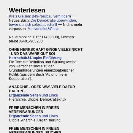
Weiterlesen
Kreis Gießen: B49-Neubau verhindern
++
Neues Buch:
Die Demokratie überwinden,
bevor sie sich selbst abschafft
++ Nichts mehr
verpassen:
Mailverteiler&Chats
Neue Mobilnr.: 015511439808), Festnetz
bleibt 06401-903283
OHNE HERRSCHAFT GINGE VIELES NICHT
- UND DAS WÄRE GUT SO!
Herrschaft&Utopie: Einführung
Ein Text zur Definition und Wirkungsweise
von Herrschaft sowie zu den
Grundanforderungen emanzipatorischer
Politik (aus dem Buch "Autonomie &
Kooperation").
ANARCHIE - ODER WAS VIELE DAFÜR
HALTEN ...
Ergänzende Seiten und Links
Hierarchie, Utopie, Demokratiekritik
FREIE MENSCHEN IN FREIEN
VEREINBARUNGEN
Ergänzende Seiten und Links
Utopie, Anarchie, Organisierung
FREIE MENSCHEN IN FREIEN
VEREINBARUNGEN: BÜCHER,