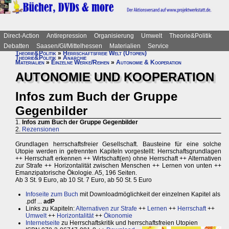
Direct-Action
Antirepression
Organisierung
Umwelt
Theorie&Politik
Debatten
Saasen/GI/Mittelhessen
Materialien
Service
Theorie&Politik
»
Herrschaftsfreie Welt (Utopien)
Theorie&Politik
»
Anarchie
Materialien
»
Einzelne Werke/Reihen
»
Autonomie & Kooperation
AUTONOMIE UND KOOPERATION
Infos zum Buch der Gruppe
Gegenbilder
1.
Infos zum Buch der Gruppe Gegenbilder
2.
Rezensionen
Grundlagen herrschaftsfreier Gesellschaft. Bausteine für eine solche
Utopie werden in getrennten Kapiteln vorgestellt: Herrschaftsgrundlagen
++ Herrschaft erkennen ++ Wirtschaft(en) ohne Herrschaft ++ Alternativen
zur Strafe ++ Horizontalität zwischen Menschen ++ Lernen von unten ++
Emanzipatorische Ökologie. A5, 196 Seiten.
Ab 3 St. 9 Euro, ab 10 St. 7 Euro, ab 50 St. 5 Euro
Infoseite zum Buch
mit Downloadmöglichkeit der einzelnen Kapitel als
.pdf ...
adP
Links zu Kapiteln:
Alternativen zur Strafe
++
Lernen
++
Herrschaft
++
Umwelt
++
Horizontalität
++
Ökonomie
Internetseite
zu Herrschaftskritik und herrschaftsfreien Utopien