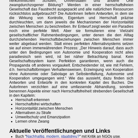
herkömmlichen Schulen, Universitäten und andere Orte
zwangdurchzogener Bildung? Werden in einer herrschaftsfreien
Gesellschaft das Faustrecht ausgepackt und alle natürlichen Ressourcen
rücksichtslos aufgebraucht? Die AutorInnen liefern Antworten, in dem sie
die Wirkung von Kontrolle, Eigentum und Herrschaft präzise
durchleuchten, um dann jeweils die Mechanismen der Horizontalität
zwischen Menschen zu beschreiben. Ihr Entwurf zeigt weder ein Paradies
noch eine perfekte Welt. Aber sie formulieren eine Vielzahl
gesellschaftlicher Rahmenbedingungen, unter denen die den Alltag
durchziehenden Herrschaftsbeziehungen zwischen Menschen immer
weiter abgebaut werden. Statt eines perfekten Alternativsystems setzen
sie auf einen immerwährenden Prozess: „Der Hinweis darauf, dass auch
unter den Bedingungen von Autonomie und Kooperation nicht alles
paradiesisch sein wird, ist bei näher Betrachtung banal. Kein
Gesellschaftssystem kann Perfektion garantieren, wenn auch die
Propaganda oft anderes vorgaukelt. Entscheidender ist, wie mit Fehlern,
d.h. herrschaftsförmigen Verhaltensweisen, Erzwingung von Kooperation
ohne Autonomie oder Sabotage an Selbstentfaltung, Autonomie und
Kooperation umgegangen wird.“ Wie das aussieht, dazu finden sich
Antworten und Entwürfe in den konkreten Kapitel des Buches. Die
AutorInnen verzichten auf eine umfassende Abhandlung, sondern
benennen Aspekte einer nach Herrschaftsfreiheit strebenden Gesellschaft
in den Kapiteln:
Herrschaft erkennen
Herrschaftsfrei wirtschaften
Horizontalität zwischen Menschen
Alternativen zu Strafe
Umweltschutz und Emanzipation
Lernen ohne Zwang
Aktuelle Veröffentlichungen und Links
Buch "
Nachhaltig, modern, staatstreu?
" mit Kritik an NGOs usw.