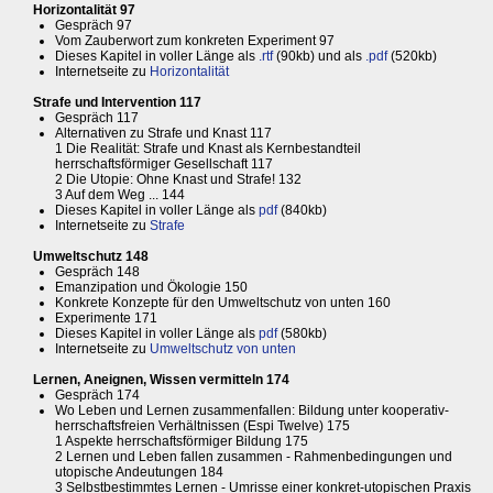
Horizontalität 97
Gespräch 97
Vom Zauberwort zum konkreten Experiment 97
Dieses Kapitel in voller Länge als
.rtf
(90kb) und als
.pdf
(520kb)
Internetseite zu
Horizontalität
Strafe und Intervention 117
Gespräch 117
Alternativen zu Strafe und Knast 117
1 Die Realität: Strafe und Knast als Kernbestandteil
herrschaftsförmiger Gesellschaft 117
2 Die Utopie: Ohne Knast und Strafe! 132
3 Auf dem Weg ... 144
Dieses Kapitel in voller Länge als
pdf
(840kb)
Internetseite zu
Strafe
Umweltschutz 148
Gespräch 148
Emanzipation und Ökologie 150
Konkrete Konzepte für den Umweltschutz von unten 160
Experimente 171
Dieses Kapitel in voller Länge als
pdf
(580kb)
Internetseite zu
Umweltschutz von unten
Lernen, Aneignen, Wissen vermitteln 174
Gespräch 174
Wo Leben und Lernen zusammenfallen: Bildung unter kooperativ-
herrschaftsfreien Verhältnissen (Espi Twelve) 175
1 Aspekte herrschaftsförmiger Bildung 175
2 Lernen und Leben fallen zusammen - Rahmenbedingungen und
utopische Andeutungen 184
3 Selbstbestimmtes Lernen - Umrisse einer konkret-utopischen Praxis