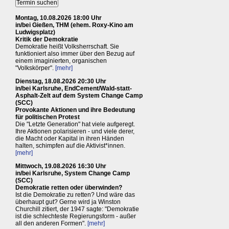
Montag, 10.08.2026 18:00 Uhr
in/bei Gießen, THM (ehem. Roxy-Kino am
Ludwigsplatz)
Kritik der Demokratie
Demokratie heißt Volksherrschaft. Sie
funktioniert also immer über den Bezug auf
einem imaginierten, organischen
"Volkskörper".
[mehr]
Dienstag, 18.08.2026 20:30 Uhr
in/bei Karlsruhe, EndCement/Wald-statt-
Asphalt-Zelt auf dem System Change Camp
(SCC)
Provokante Aktionen und ihre Bedeutung
für politischen Protest
Die "Letzte Generation" hat viele aufgeregt.
Ihre Aktionen polarisieren - und viele derer,
die Macht oder Kapital in ihren Händen
halten, schimpfen auf die Aktivist*innen.
[mehr]
Mittwoch, 19.08.2026 16:30 Uhr
in/bei Karlsruhe, System Change Camp
(SCC)
Demokratie retten oder überwinden?
Ist die Demokratie zu retten? Und wäre das
überhaupt gut? Gerne wird ja Winston
Churchill zitiert, der 1947 sagte: "Demokratie
ist die schlechteste Regierungsform - außer
all den anderen Formen".
[mehr]