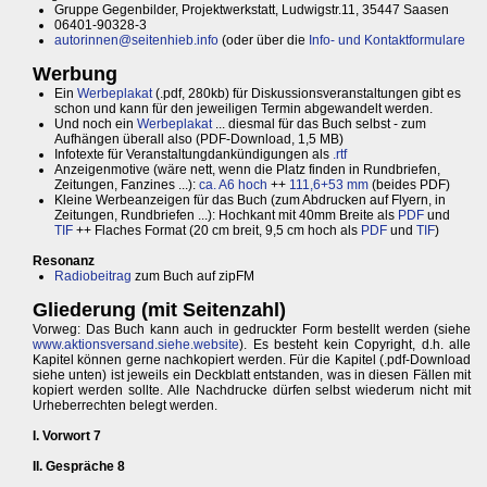
Gruppe Gegenbilder, Projektwerkstatt, Ludwigstr.11, 35447 Saasen
06401-90328-3
autorinnen@seitenhieb.info
(oder über die
Info- und Kontaktformulare
Werbung
Ein
Werbeplakat
(.pdf, 280kb) für Diskussionsveranstaltungen gibt es
schon und kann für den jeweiligen Termin abgewandelt werden.
Und noch ein
Werbeplakat
... diesmal für das Buch selbst - zum
Aufhängen überall also (PDF-Download, 1,5 MB)
Infotexte für Veranstaltungdankündigungen als
.rtf
Anzeigenmotive (wäre nett, wenn die Platz finden in Rundbriefen,
Zeitungen, Fanzines ...):
ca. A6 hoch
++
111,6+53 mm
(beides PDF)
Kleine Werbeanzeigen für das Buch (zum Abdrucken auf Flyern, in
Zeitungen, Rundbriefen ...): Hochkant mit 40mm Breite als
PDF
und
TIF
++ Flaches Format (20 cm breit, 9,5 cm hoch als
PDF
und
TIF
)
Resonanz
Radiobeitrag
zum Buch auf zipFM
Gliederung (mit Seitenzahl)
Vorweg: Das Buch kann auch in gedruckter Form bestellt werden (siehe
www.aktionsversand.siehe.website
). Es besteht kein Copyright, d.h. alle
Kapitel können gerne nachkopiert werden. Für die Kapitel (.pdf-Download
siehe unten) ist jeweils ein Deckblatt entstanden, was in diesen Fällen mit
kopiert werden sollte. Alle Nachdrucke dürfen selbst wiederum nicht mit
Urheberrechten belegt werden.
I. Vorwort 7
II. Gespräche 8