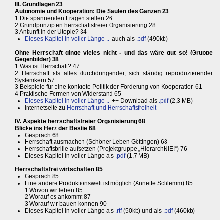
III. Grundlagen 23
Autonomie und Kooperation: Die Säulen des Ganzen 23
1 Die spannenden Fragen stellen 26
2 Grundprinzipien herrschaftsfreier Organisierung 28
3 Ankunft in der Utopie? 34
Dieses Kapitel in voller Länge ...
auch als
.pdf
(490kb)
Ohne Herrschaft ginge vieles nicht - und das wäre gut so! (Gruppe
Gegenbilder) 38
1 Was ist Herrschaft? 47
2 Herrschaft als alles durchdringender, sich ständig reproduzierender
Systemkern 57
3 Beispiele für eine konkrete Politik der Förderung von Kooperation 61
4 Praktische Formen von Widerstand 65
Dieses Kapitel in voller Länge ...
++ Download als
.pdf
(2,3 MB)
Internetseite zu
Herrschaft und Herrschaftsfreiheit
IV. Aspekte herrschaftsfreier Organisierung 68
Blicke ins Herz der Bestie 68
Gespräch 68
Herrschaft ausmachen (Schöner Leben Göttingen) 68
Herrschaftsbrille aufsetzen (Projektgruppe „HierarchNIE!“) 76
Dieses Kapitel in voller Länge als
.pdf
(1,7 MB)
Herrschaftsfrei wirtschaften 85
Gespräch 85
Eine andere Produktionswelt ist möglich (Annette Schlemm) 85
1 Wovon wir leben 85
2 Worauf es ankommt 87
3 Worauf wir bauen können 90
Dieses Kapitel in voller Länge als
.rtf
(50kb) und als
.pdf
(460kb)