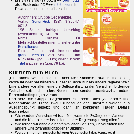
ISBN 978-3-86747-001-8 ++
Download
als eBook oder PDF ++
Infofenster
mit
Downloads und Inhaltsübersicht
AutorInnen: Gruppe Gegenbilder.
Verlag:
SeitenHieb
. ISBN 3-86747-
001-8
196 Seiten, farbiger Umschlag
(Zweifarbdruck), 14 Euro.
Prima Rabatte für
MehrfachbestellerInnen ... siehe unter
Bestellungen ...
Rechts: Titelbild - anklicken, um eine
große Version
von Vorder- und
Rückseite (.jpg, 350 kb) oder nur vom
Titel
anzusehen (.jpg, 78 kb).
Kurzinfo zum Buch
„Eine andere Welt ist möglich“ - aber wie? Konkrete Entwürfe sind selten,
verstaubt oder bei näherem Hinsehen doch nur ein anders regierte Welt.
Eine andere, vor allem eine die Selbstentfaltung der Menschen fördernde
Welt aber setzt nicht andere Regierungen, sondern grundsätzlich andere
Rahmenbedingungen voraus.
Dort setzt die Gruppe Gegenbilder mit ihrem Buch „Autonomie und
Kooperation“ an. Diese zwei Grundsäulen des Buchtitels werden aus
Ausgangspunkt gesetzt und dann an konkreten Fragen Details
beschrieben:
Wie werden Menschen wirtschaften, wenn die Zwänge des Marktes
und die Kontrolle der Institutionen oder Regierungen wegfallen?
Wie lernen wir ohne die herkömmlichen Schulen, Universitäten und
andere Orte zwangdurchzogener Bildung?
Werden in einer herrschaftsfreien Gesellschaft das Faustrecht