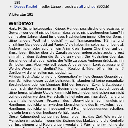
189
Dieses Kapitel
in voller Länge ... auch als
.rtf
und
.pdf
(500kb)
V. Literatur 191
Werbetext
Hartz IV, Sicherheitsgesetze, Kriege, Hunger, rassistische und sexistische
Gewalt - wer denkt nicht oft daran, dass es so nicht weitergehen kann? In
den letzten Jahren stand für dieses Nachdenken immer öfter der Spruch
„Eine andere Welt ist möglich!“ – auf Transparenten, T-Shirts und
unzählige Male gedruckt auf Papier. Viele haben ihn selbst schon benutzt.
Andere malen oder sprühen ein A im Kreis, tragen Che-Bilder auf der
Brust, lesen Bücher über die Zapatistas oder geben achselzuckend erst
einmal nur dem System die Schuld an vielem. Die Frustration über das
Bestehende ist allgegenwärtig, der Wille zu etwas Anderem drückt sich in
Symbolen aus. Aber wie soll etwas Anderes denn konkret aussehen?
Welche Wege führen dorthin? Kann Realpolitik Türen öffnen für mehr?
Darüber wird eher selten nachgedacht ...
Mit dem Buch „Autonomie und Kooperation“ will die Gruppe Gegenbilder
zum Schließen dieser Lücke beitragen. Entstanden ist keine romanhafte
Beschreibung oder ein blumiges Bild der besseren Zukunft. Stattdessen
haben sich die AutorInnen zu Beginn einen anderen Anspruch gesetzt:
„Eine herrschaftsfreie Utopie kann nicht beschrieben und schon gar nicht
vorhergesehen werden. Herrschaftsfreiheit oder auch nur die Annäherung
daran als endloser Prozess des Überwindens von ungleichen
Handlungsmöglichkeiten zwischen Menschen und des Entwickelns neuer
Handlungsmöglichkeiten insgesamt wird Rahmenbedingungen schaffen,
die sehr fern sind den heutigen Verhältnissen.“
Diese Rahmenbedingungen zu beschreiben, ist das Ziel: Wie werden
Menschen wirtschaften, wenn die Zwänge des Marktes und die Kontrolle
der Institutionen und Regierungen wegfallen? Wie lernen wir ohne die