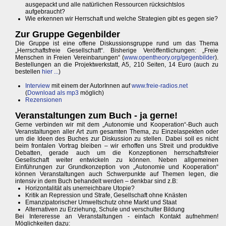
ausgepackt und alle natürlichen Ressourcen rücksichtslos
aufgebraucht?
Wie erkennen wir Herrschaft und welche Strategien gibt es gegen sie?
Zur Gruppe Gegenbilder
Die Gruppe ist eine offene Diskussionsgruppe rund um das Thema
„Herrschaftsfreie Gesellschaft“. Bisherige Veröffentlichungen: „Freie
Menschen in Freien Vereinbarungen“ (
www.opentheory.org/gegenbilder
).
Bestellungen an die Projektwerkstatt, A5, 210 Seiten, 14 Euro (auch zu
bestellen
hier ...
)
Interview
mit einem der AutorInnen auf
www.freie-radios.net
(
Download als mp3
möglich)
Rezensionen
Veranstaltungen zum Buch - ja gerne!
Gerne verbinden wir mit dem „Autonomie und Kooperation“-Buch auch
Veranstaltungen aller Art zum gesamten Thema, zu Einzelaspekten oder
um die Ideen des Buches zur Diskussion zu stellen. Dabei soll es nicht
beim frontalen Vortrag bleiben – wir erhoffen uns Streit und produktive
Debatten, gerade auch um die Konzeptionen herrschaftsfreier
Gesellschaft weiter entwickeln zu können. Neben allgemeinen
Einführungen zur Grundkonzeption von „Autonomie und Kooperation“
können Veranstaltungen auch Schwerpunkte auf Themen legen, die
intensiv in dem Buch behandelt werden – denkbar sind z.B:
Horizontalität als unerreichbare Utopie?
Kritik an Repression und Strafe, Gesellschaft ohne Knästen
Emanzipatorischer Umweltschutz ohne Markt und Staat
Alternativen zu Erziehung, Schule und verschulter Bildung
Bei Intereresse an Veranstaltungen - einfach Kontakt aufnehmen!
Möglichkeiten dazu: