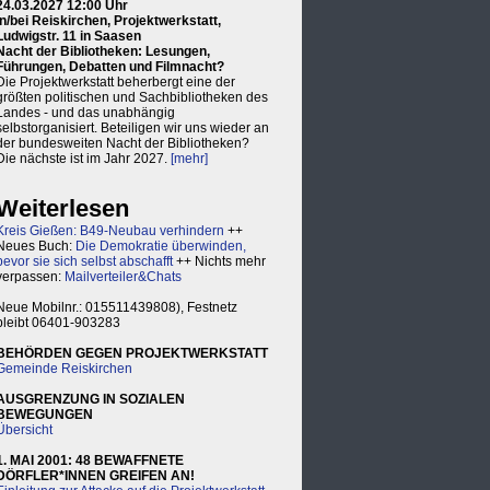
24.03.2027 12:00 Uhr
in/bei Reiskirchen, Projektwerkstatt,
Ludwigstr. 11 in Saasen
Nacht der Bibliotheken: Lesungen,
Führungen, Debatten und Filmnacht?
Die Projektwerkstatt beherbergt eine der
größten politischen und Sachbibliotheken des
Landes - und das unabhängig
selbstorganisiert. Beteiligen wir uns wieder an
der bundesweiten Nacht der Bibliotheken?
Die nächste ist im Jahr 2027.
[mehr]
Weiterlesen
Kreis Gießen: B49-Neubau verhindern
++
Neues Buch:
Die Demokratie überwinden,
bevor sie sich selbst abschafft
++ Nichts mehr
verpassen:
Mailverteiler&Chats
Neue Mobilnr.: 015511439808), Festnetz
bleibt 06401-903283
BEHÖRDEN GEGEN PROJEKTWERKSTATT
Gemeinde Reiskirchen
AUSGRENZUNG IN SOZIALEN
BEWEGUNGEN
Übersicht
1. MAI 2001: 48 BEWAFFNETE
DÖRFLER*INNEN GREIFEN AN!