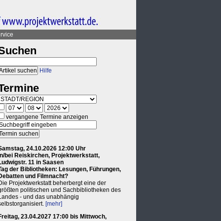
rvice
Suchen
Hilfe
Termine
vergangene Termine anzeigen
Samstag, 24.10.2026 12:00 Uhr
in/bei Reiskirchen, Projektwerkstatt,
Ludwigstr. 11 in Saasen
Tag der Bibliotheken: Lesungen, Führungen,
Debatten und Filmnacht?
Die Projektwerkstatt beherbergt eine der
größten politischen und Sachbibliotheken des
Landes - und das unabhängig
selbstorganisiert.
[mehr]
Freitag, 23.04.2027 17:00 bis Mittwoch,