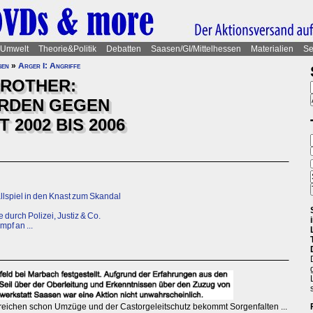
Umwelt
Theorie&Politik
Debatten
Saasen/GI/Mittelhessen
Materialien
Se
sen
»
Ärger I: Angriffe
BROTHER:
RDEN GEGEN
2002 BIS 2006
llspiel in den Knast zum Skandal
urch Polizei, Justiz & Co.
mpf an ...
 reichen schon Umzüge und der Castorgeleitschutz bekommt Sorgenfalten ...