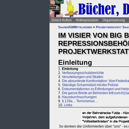
Direct-Action
Antirepression
Organisierung
Saasen/GI/Mittelhessen
»
Projektwerkstatt Saa
IM VISIER VON BIG 
REPRESSIONSBEHÖ
PROJEKTWERKSTATT 
Einleitung
1.
Einleitung
2.
Verfassungsschutzberichte
3.
Verurteilungen und Strafen
4.
Die absurdeste Konfrontation: Vom Federba
5.
Ständige Scharmützel mit der Polizei
6.
Dokumentationen zu Erfindungen und Hetze d
7.
Die ganze Breite an Behörden tritt zum K(r)a
8.
Hausdurchsuchungen
9.
§ 129a ... Terrorismus ...
10.
Links
So denken die Uniformierten über "uns" - es