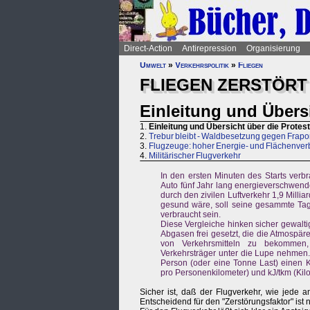
Direct-Action
Antirepression
Organisierung
Umwelt
»
Verkehrspolitik
»
Fliegen
FLIEGEN ZERSTÖRT
Einleitung und Übersi
1.
Einleitung und Übersicht über die Protes
2.
Trebur bleibt - Waldbesetzung gegen Frapo
3.
Flugzeuge: hoher Energie- und Flächenverb
4.
Militärischer Flugverkehr
In den ersten Minuten des Starts verbr
Auto fünf Jahr lang energieverschwender
durch den zivilen Luftverkehr 1,9 Milli
gesund wäre, soll seine gesammte Tage
verbraucht sein.
Diese Vergleiche hinken sicher gewalt
Abgasen frei gesetzt, die die Atmospär
von Verkehrsmitteln zu bekommen,
Verkehrsträger unter die Lupe nehmen. 
Person (oder eine Tonne Last) einen K
pro Personenkilometer) und kJ/tkm (Kil
Sicher ist, daß der Flugverkehr, wie jede 
Entscheidend für den "Zerstörungsfaktor" ist n