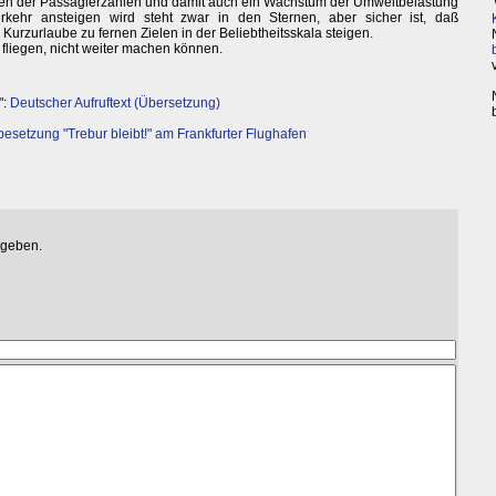
eigen der Passagierzahlen und damit auch ein Wachstum der Umweltbelastung
rkehr ansteigen wird steht zwar in den Sternen, aber sicher ist, daß
Kurzurlaube zu fernen Zielen in der Beliebtheitsskala steigen.
e fliegen, nicht weiter machen können.
":
Deutscher Aufruftext (Übersetzung)
besetzung "Trebur bleibt!" am Frankfurter Flughafen
egeben.