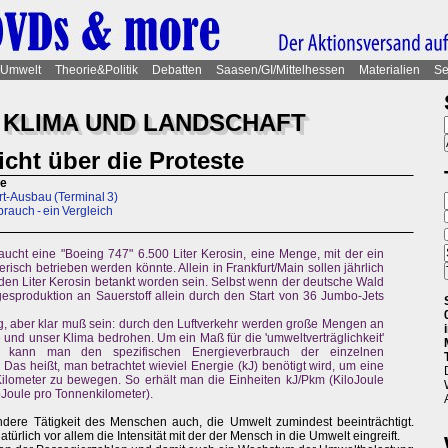
Umwelt
Theorie&Politik
Debatten
Saasen/GI/Mittelhessen
Materialien
Se
 KLIMA UND LANDSCHAFT
cht über die Proteste
te
rt-Ausbau (Terminal 3)
rauch - ein Vergleich
aucht eine "Boeing 747" 6.500 Liter Kerosin, eine Menge, mit der ein
isch betrieben werden könnte. Allein in Frankfurt/Main sollen jährlich
arden Liter Kerosin betankt worden sein. Selbst wenn der deutsche Wald
sproduktion an Sauerstoff allein durch den Start von 36 Jumbo-Jets
ig, aber klar muß sein: durch den Luftverkehr werden große Mengen an
e und unser Klima bedrohen. Um ein Maß für die 'umweltverträglichkeit'
 kann man den spezifischen Energieverbrauch der einzelnen
Das heißt, man betrachtet wieviel Energie (kJ) benötigt wird, um eine
ilometer zu bewegen. So erhält man die Einheiten kJ/Pkm (KiloJoule
oJoule pro Tonnenkilometer).
andere Tätigkeit des Menschen auch, die Umwelt zumindest beeinträchtigt.
atürlich vor allem die Intensität mit der der Mensch in die Umwelt eingreift.