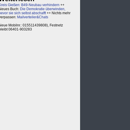
Kreis Gießen: B49-Neubau verhindern
++
Neues Buch:
Die Demokratie überwinden,
bevor sie sich selbst abschafft
++ Nichts mehr
verpassen:
Mailverteiler&Chats
Neue Mobilnr.: 015511439808), Festnetz
bleibt 06401-903283