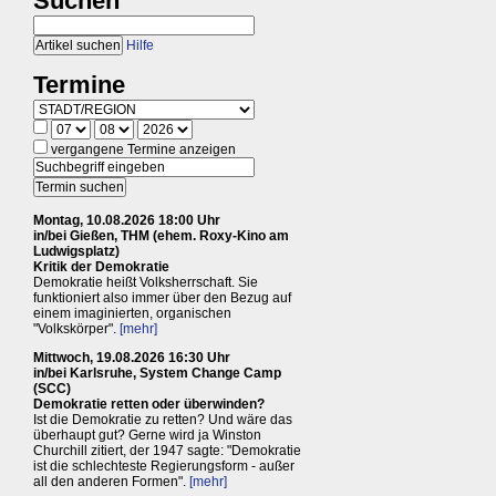
Suchen
Hilfe
Termine
vergangene Termine anzeigen
Montag, 10.08.2026 18:00 Uhr
in/bei Gießen, THM (ehem. Roxy-Kino am
Ludwigsplatz)
Kritik der Demokratie
Demokratie heißt Volksherrschaft. Sie
funktioniert also immer über den Bezug auf
einem imaginierten, organischen
"Volkskörper".
[mehr]
Mittwoch, 19.08.2026 16:30 Uhr
in/bei Karlsruhe, System Change Camp
(SCC)
Demokratie retten oder überwinden?
Ist die Demokratie zu retten? Und wäre das
überhaupt gut? Gerne wird ja Winston
Churchill zitiert, der 1947 sagte: "Demokratie
ist die schlechteste Regierungsform - außer
all den anderen Formen".
[mehr]