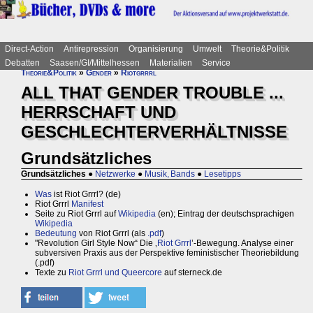
Direct-Action
Antirepression
Organisierung
Umwelt
Theorie&Politik
Debatten
Saasen/GI/Mittelhessen
Materialien
Service
Theorie&Politik
»
Gender
»
Riotgrrrl
ALL THAT GENDER TROUBLE ...
HERRSCHAFT UND
GESCHLECHTERVERHÄLTNISSE
Grundsätzliches
Grundsätzliches
●
Netzwerke
●
Musik, Bands
●
Lesetipps
Was
ist Riot Grrrl? (de)
Riot Grrrl
Manifest
Seite zu Riot Grrrl auf
Wikipedia
(en); Eintrag der deutschsprachigen
Wikipedia
Bedeutung
von Riot Grrrl (als
.pdf
)
"Revolution Girl Style Now“ Die ‚
Riot Grrrl
’-Bewegung. Analyse einer
subversiven Praxis aus der Perspektive feministischer Theoriebildung
(.pdf)
Texte zu
Riot Grrrl und Queercore
auf sterneck.de