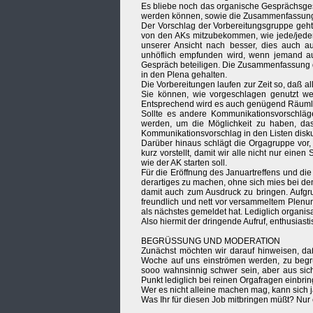
Es bliebe noch das organische Gesprächsges
werden können, sowie die Zusammenfassung
Der Vorschlag der Vorbereitungsgruppe geht 
von den AKs mitzubekommen, wie jede/jeder
unserer Ansicht nach besser, dies auch a
unhöflich empfunden wird, wenn jemand a
Gespräch beteiligen. Die Zusammenfassung
in den Plena gehalten.
Die Vorbereitungen laufen zur Zeit so, daß all
Sie können, wie vorgeschlagen genutzt we
Entsprechend wird es auch genügend Räumli
Sollte es andere Kommunikationsvorschläge
werden, um die Möglichkeit zu haben, das 
Kommunikationsvorschlag in den Listen disk
Darüber hinaus schlägt die Orgagruppe vor, 
kurz vorstellt, damit wir alle nicht nur ei
wie der AK starten soll.
Für die Eröffnung des Januartreffens und di
derartiges zu machen, ohne sich mies bei d
damit auch zum Ausdruck zu bringen. Aufgru
freundlich und nett vor versammeltem Plenum
als nächstes gemeldet hat. Lediglich organis
Also hiermit der dringende Aufruf, enthusias
BEGRÜSSUNG UND MODERATION
Zunächst möchten wir darauf hinweisen, daß
Woche auf uns einströmen werden, zu begrü
sooo wahnsinnig schwer sein, aber aus sic
Punkt lediglich bei reinen Orgafragen einbri
Wer es nicht alleine machen mag, kann sich j
Was Ihr für diesen Job mitbringen müßt? Nu