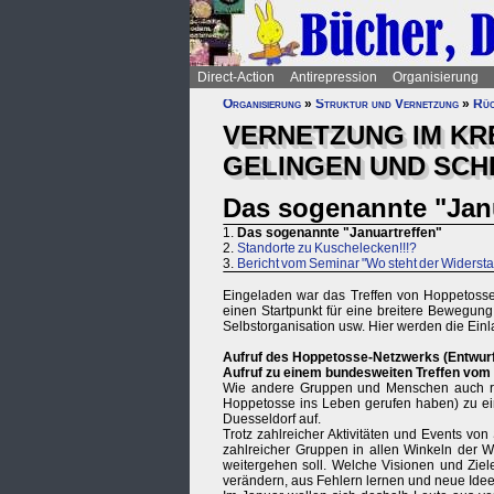
Direct-Action
Antirepression
Organisierung
Organisierung
»
Struktur und Vernetzung
»
Rüc
VERNETZUNG IM KR
GELINGEN UND SCH
Das sogenannte "Janu
1.
Das sogenannte "Januartreffen"
2.
Standorte zu Kuschelecken!!!?
3.
Bericht vom Seminar "Wo steht der Widerst
Eingeladen war das Treffen von Hoppetosse,
einen Startpunkt für eine breitere Bewegung
Selbstorganisation usw. Hier werden die Ein
Aufruf des Hoppetosse-Netzwerks (Entwurf
Aufruf zu einem bundesweiten Treffen vom 
Wie andere Gruppen und Menschen auch rufe
Hoppetosse ins Leben gerufen haben) zu ei
Duesseldorf auf.
Trotz zahlreicher Aktivitäten und Events von
zahlreicher Gruppen in allen Winkeln der We
weitergehen soll. Welche Visionen und Ziel
verändern, aus Fehlern lernen und neue Ide