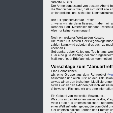
SPANNENDES
Der Anmeldungsstand von gestern Abend bel
die Wahrscheinlichkeit, daß sich nicht alle a
umfangreiches und sicherlich kommunikatives
BAYER sponsert Januar-Treffen...
... wenn wir sie denn liessen... haben wir 
Readers, Porti, Materialien fuer das Treffen u
Also nur keine Hemmungen!
Noch ein weiteres Wort zu den Kosten:
Die reinen EK-Kosten fuers vegan/vegetaris
zahlen kann, wird gebeten dies auch zu mache
koennen.)
Getraenke, ueber Kaffee und Tee hinaus, w
Fuer eine gute Planung der Nahrungsmittelme
Mail, Anruf oder Brief anmelden koenntet bei .
Vorschläge zum "Januartreff
Ciao GenossInnen,
wir, eine Gruppe aus dem Ruhrgebiet (
www
bekommen und auch Lust, an der Diskussion t
a) was wir an den bisherigen Mobilisierungen (
b) was wir an den Aktionen politisch kritisier
c) in welche Richtung wir uns eine internatio
Ein Gefuehl von weltweiter Bewegung...
Was uns an den Aktionen wie in Seattle, Prag
Viele Leute aus unterschiedlichen Laendern
einer Welt zufrieden geben, die vom Geld un
fuer unterschiedliche Formen des Protests un