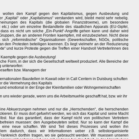
ng wollen den Kampf gegen den Kapitalismus, gegen Ausbeutung und
 „Kapital“ oder „Kapitalismus“ verstanden wird, bleibt meist sehr nebelig.
einungen des Kapitals (die globalen Finanzstroeme), um besondere
.) oder um einzelne Bestandteile des staatlichen Apparats (EU-Gipfel,
r, dass es nicht um solche „Ein-Punkt“-Angriffe gehen kann und daher wird
e Gruppen, die an anderen Fronten kaempfen, mit einzubeziehen. Nicht diese
sich „reformistische“ Organisationen (Gewerkschaften, NGOs, politische
 an den Protesten beteiligen koennen. Es liegt vielmehr an der Reduzierung
e“ und kurze Proteste gegen die Treffen einer Handvoll VertreterInnen des
der Kaempfe gegen die Ausbeutung!
che Form, in der sich die Gesellschaft weltweit produziert. Alle Bereiche der
g unterworfen:
skraeften bzw. Managern der
ternationalen Baustellen in Kuwait oder in Call Centern in Duisburg schuften
er die Vermehrung des Kapitals
l und emotional in der Enge der Kleinfamilien oder Wohngemeinschaften
uns wieder gerade, wenn uns die Arbeitsmuehle geschafft hat, bzw. wir ihr
ine Abkuerzungen nehmen und nur die „Herrschenden“, die herrschenden
tackieren. Er muss dort gefuehrt werden, wo sich das Kapital und seine Macht
lbst. Nur das garantiert, dass der Kampf nicht von politischen Vertretern
h befreien muessen: den Ausgebeuteten selbst. Nur so kann der Kampf die
 eine neue schaffen. Wir sind Teil dieses Prozesses und wollen ihn
em dadurch, dass wir Informationen ueber z.B. selbstorganisierte
n Frankreich dorthin tragen, wo sie gebraucht werden. Wir muessen unseren