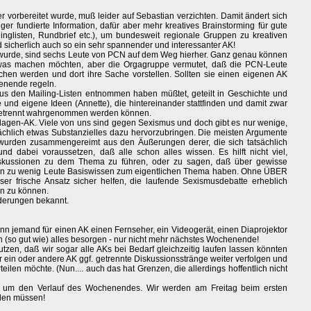
r vorbereitet wurde, muß leider auf Sebastian verzichten. Damit ändert sich
ger fundierte Information, dafür aber mehr kreatives Brainstorming für gute
ilinglisten, Rundbrief etc.), um bundesweit regionale Gruppen zu kreativen
 sicherlich auch so ein sehr spannender und interessanter AK!
wurde, sind sechs Leute von PCN auf dem Weg hierher. Ganz genau können
 was machen möchten, aber die Orgagruppe vermutet, daß die PCN-Leute
hen werden und dort ihre Sache vorstellen. Sollten sie einen eigenen AK
enende regeln.
us den Mailing-Listen entnommen haben müßtet, geteilt in Geschichte und
e und eigene Ideen (Annette), die hintereinander stattfinden und damit zwar
getrennt wahrgenommen werden können.
dlagen-AK. Viele von uns sind gegen Sexismus und doch gibt es nur wenige,
tsächlich etwas Substanzielles dazu hervorzubringen. Die meisten Argumente
wurden zusammengereimt aus den Äußerungen derer, die sich tatsächlich
 dabei voraussetzen, daß alle schon alles wissen. Es hilft nicht viel,
skussionen zu dem Thema zu führen, oder zu sagen, daß über gewisse
wenn zu wenig Leute Basiswissen zum eigentlichen Thema haben. Ohne ÜBER
er frische Ansatz sicher helfen, die laufende Sexismusdebatte erheblich
en zu können.
nderungen bekannt.
nn jemand für einen AK einen Fernseher, ein Videogerät, einen Diaprojektor
ich (so gut wie) alles besorgen - nur nicht mehr nächstes Wochenende!
zen, daß wir sogar alle AKs bei Bedarf gleichzeitig laufen lassen könnten
 ein oder andere AK ggf. getrennte Diskussionsstränge weiter verfolgen und
ilen möchte. (Nun.... auch das hat Grenzen, die allerdings hoffentlich nicht
 um den Verlauf des Wochenendes. Wir werden am Freitag beim ersten
elen müssen!