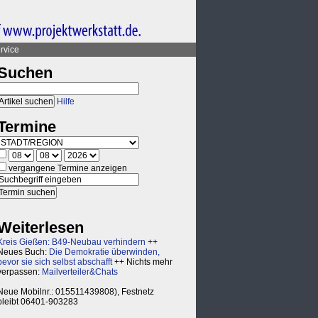
rvice
Suchen
Hilfe
Termine
vergangene Termine anzeigen
Weiterlesen
Kreis Gießen: B49-Neubau verhindern
++
Neues Buch:
Die Demokratie überwinden,
bevor sie sich selbst abschafft
++ Nichts mehr
verpassen:
Mailverteiler&Chats
Neue Mobilnr.: 015511439808), Festnetz
bleibt 06401-903283