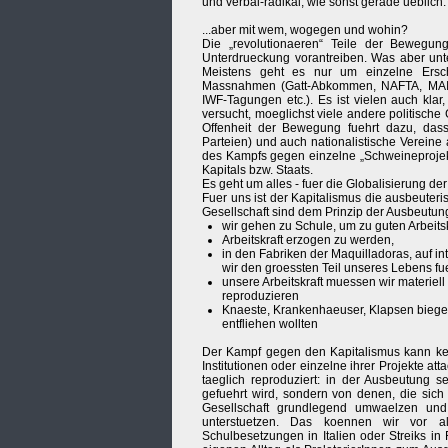
und verbal-radikal, wie sonst gerade ueblich.
...aber mit wem, wogegen und wohin?
Die „revolutionaeren“ Teile der Bewegu
Unterdrueckung vorantreiben. Was aber unter
Meistens geht es nur um einzelne Ersch
Massnahmen (Gatt-Abkommen, NAFTA, MAI etc
IWF-Tagungen etc.). Es ist vielen auch kla
versucht, moeglichst viele andere politisch
Offenheit der Bewegung fuehrt dazu, dass 
Parteien) und auch nationalistische Vereine
des Kampfs gegen einzelne „Schweineprojekt
Kapitals bzw. Staats.
Es geht um alles - fuer die Globalisierung 
Fuer uns ist der Kapitalismus die ausbeuteris
Gesellschaft sind dem Prinzip der Ausbeutun
wir gehen zu Schule, um zu guten Arbeit
Arbeitskraft erzogen zu werden,
in den Fabriken der Maquilladoras, auf in
wir den groessten Teil unseres Lebens fu
unsere Arbeitskraft muessen wir materiel
reproduzieren
Knaeste, Krankenhaeuser, Klapsen biegen 
entfliehen wollten
Der Kampf gegen den Kapitalismus kann ke
Institutionen oder einzelne ihrer Projekte at
taeglich reproduziert: in der Ausbeutung se
gefuehrt wird, sondern von denen, die sic
Gesellschaft grundlegend umwaelzen und
unterstuetzen. Das koennen wir vor all
Schulbesetzungen in Italien oder Streiks i