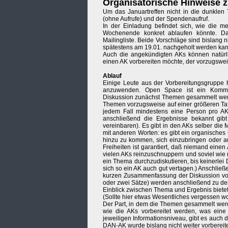
Organisatorische Hinweise z
Um das Januartreffen nicht in die dunklen 
(ohne Aufrufe) und der Spendenaufruf.
In der Einladung befindet sich, wie die m
Wochenende konkret ablaufen könnte. Da
Mailingliste. Beide Vorschläge sind bislang n
spätestens am 19.01. nachgeholt werden kann
Auch die angekündigten AKs können natürli
einen AK vorbereiten möchte, der vorzugswei
Ablauf
Einige Leute aus der Vorbereitungsgruppe 
anzuwenden. Open Space ist ein Kommuni
Diskussion zunächst Themen gesammelt werde
Themen vorzugsweise auf einer größeren Tafe
jedem Fall mindestens eine Person pro AK 
anschließend die Ergebnisse bekannt gib
vereinbaren). Es gibt in den AKs selber di
mit anderen Worten: es gibt ein organisches
hinzu zu kommen, sich einzubringen oder au
Freiheiten ist garantiert, daß niemand eine
vielen AKs reinzuschnuppern und soviel wie 
ein Thema durchzudiskutieren, bis keinerlei D
sich so ein AK auch gut vertagen.) Anschließe
kurzen Zusammenfassung der Diskussion vor
oder zwei Sätze) werden anschließend zu den
Einblick zwischen Thema und Ergebnis bietet
(Sollte hier etwas Wesentliches vergessen wo
Der Part, in dem die Themen gesammelt werden
wie die AKs vorbereitet werden, was eine 
jeweiligen Informationsniveau, gibt es auch 
DAN-AK wurde bislang nicht weiter vorbereitet