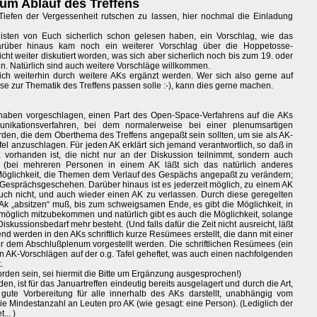
um Ablauf des Treffens
Tiefen der Vergessenheit rutschen zu lassen, hier nochmal die Einladung
eisten von Euch sicherlich schon gelesen haben, ein Vorschlag, wie das
rüber hinaus kam noch ein weiterer Vorschlag über die Hoppetosse-
icht weiter diskutiert worden, was sich aber sicherlich noch bis zum 19. oder
. Natürlich sind auch weitere Vorschläge willkommen.
ch weiterhin durch weitere AKs ergänzt werden. Wer sich also gerne auf
se zur Thematik des Treffens passen solle :-), kann dies gerne machen.
haben vorgeschlagen, einen Part des Open-Space-Verfahrens auf die AKs
kationsverfahren, bei dem normalerweise bei einer plenumsartigen
n, die dem Oberthema des Treffens angepaßt sein sollten, um sie als AK-
l anzuschlagen. Für jeden AK erklärt sich jemand verantwortlich, so daß in
vorhanden ist, die nicht nur an der Diskussion teilnimmt, sondern auch
t (bei mehreren Personen in einem AK läßt sich das natürlich anderes
e Möglichkeit, die Themen dem Verlauf des Gespächs angepaßt zu verändern;
 Gesprächsgeschehen. Darüber hinaus ist es jederzeit möglich, zu einem AK
ch nicht, und auch wieder einen AK zu verlassen. Durch diese geregelten
n Ak „absitzen“ muß, bis zum schweigsamen Ende, es gibt die Möglichkeit, in
möglich mitzubekommen und natürlich gibt es auch die Möglichkeit, solange
iskussionsbedarf mehr besteht. (Und falls dafür die Zeit nicht ausreicht, läßt
nd werden in den AKs schriftlich kurze Resümees erstellt, die dann mit einer
 dem Abschlußplenum vorgestellt werden. Die schriftlichen Resümees (ein
 AK-Vorschlägen auf der o.g. Tafel geheftet, was auch einen nachfolgenden
.
rden sein, sei hiermit die Bitte um Ergänzung ausgesprochen!)
, ist für das Januartreffen eindeutig bereits ausgelagert und durch die Art,
gute Vorbereitung für alle innerhalb des AKs darstellt, unabhängig vom
die Mindestanzahl an Leuten pro AK (wie gesagt: eine Person). (Lediglich der
... )