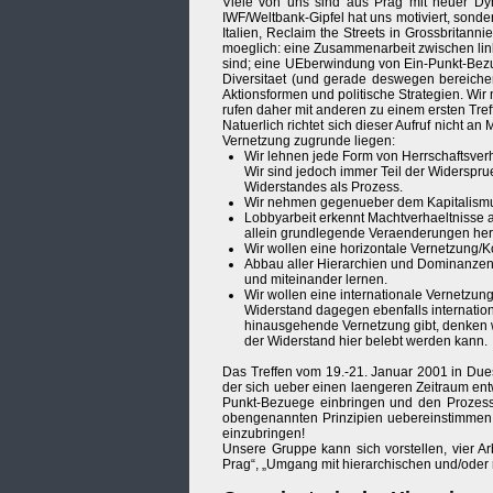
Viele von uns sind aus Prag mit neuer Dyn
IWF/Weltbank-Gipfel hat uns motiviert, son
Italien, Reclaim the Streets in Grossbritann
moeglich: eine Zusammenarbeit zwischen lin
sind; eine UEberwindung von Ein-Punkt-Bezu
Diversitaet (und gerade deswegen bereiche
Aktionsformen und politische Strategien. W
rufen daher mit anderen zu einem ersten Tref
Natuerlich richtet sich dieser Aufruf nicht an
Vernetzung zugrunde liegen:
Wir lehnen jede Form von Herrschaftsverha
Wir sind jedoch immer Teil der Widerspru
Widerstandes als Prozess.
Wir nehmen gegenueber dem Kapitalismus 
Lobbyarbeit erkennt Machtverhaeltnisse an
allein grundlegende Veraenderungen her
Wir wollen eine horizontale Vernetzung/K
Abbau aller Hierarchien und Dominanzen,
und miteinander lernen.
Wir wollen eine internationale Vernetzun
Widerstand dagegen ebenfalls internatio
hinausgehende Vernetzung gibt, denken w
der Widerstand hier belebt werden kann.
Das Treffen vom 19.-21. Januar 2001 in Dues
der sich ueber einen laengeren Zeitraum entw
Punkt-Bezuege einbringen und den Prozess 
obengenannten Prinzipien uebereinstimmen, a
einzubringen!
Unsere Gruppe kann sich vorstellen, vier 
Prag“, „Umgang mit hierarchischen und/oder