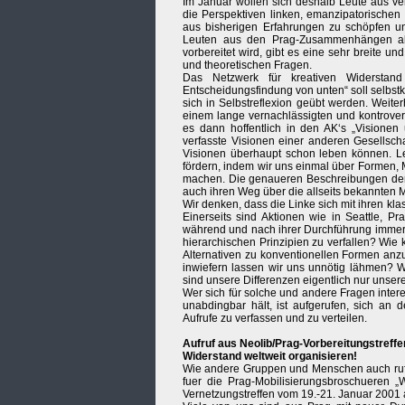
Im Januar wollen sich deshalb Leute aus v
die Perspektiven linken, emanzipatorischen
aus bisherigen Erfahrungen zu schöpfen u
Leuten aus den Prag-Zusammenhängen als
vorbereitet wird, gibt es eine sehr breite u
und theoretischen Fragen.
Das Netzwerk für kreativen Widerstan
Entscheidungsfindung von unten“ soll selbst
sich in Selbstreflexion geübt werden. Weite
einem lange vernachlässigten und kontrover
es dann hoffentlich in den AK‘s „Visionen 
verfasste Visionen einer anderen Gesellscha
Visionen überhaupt schon leben können. Let
fördern, indem wir uns einmal über Formen,
machen. Die genaueren Beschreibungen der 
auch ihren Weg über die allseits bekannten Ma
Wir denken, dass die Linke sich mit ihren k
Einerseits sind Aktionen wie in Seattle, P
während und nach ihrer Durchführung immer
hierarchischen Prinzipien zu verfallen? Wie
Alternativen zu konventionellen Formen anzu
inwiefern lassen wir uns unnötig lähmen? W
sind unsere Differenzen eigentlich nur unser
Wer sich für solche und andere Fragen inter
unabdingbar hält, ist aufgerufen, sich an
Aufrufe zu verfassen und zu verteilen.
Aufruf aus Neolib/Prag-Vorbereitungstreffe
Widerstand weltweit organisieren!
Wie andere Gruppen und Menschen auch rufe
fuer die Prag-Mobilisierungsbroschueren 
Vernetzungstreffen vom 19.-21. Januar 2001 