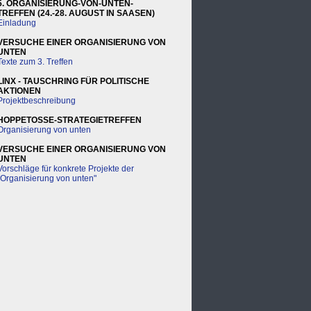
5. ORGANISIERUNG-VON-UNTEN-
TREFFEN (24.-28. AUGUST IN SAASEN)
Einladung
VERSUCHE EINER ORGANISIERUNG VON
UNTEN
Texte zum 3. Treffen
LINX - TAUSCHRING FÜR POLITISCHE
AKTIONEN
Projektbeschreibung
HOPPETOSSE-STRATEGIETREFFEN
Organisierung von unten
VERSUCHE EINER ORGANISIERUNG VON
UNTEN
Vorschläge für konkrete Projekte der
"Organisierung von unten"