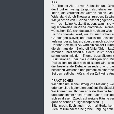
AKs
Der Theater-AK, der von Sebastian und Olive
der Input ein wenig. Es gibt also etwas weni
Ideen, die veröffentlicht werden sollen (Ma
Widerstand durch Theater anzuregen. Es wird
Wie ja schon von Luciano bekannt gegeben 
wir noch keine Auskunft geben, wann sie
logischerweise im Plan-Colombia-AK mitmac
wünschen, läßt sich das auch noch am Woch
Der Visionen-AK wird, wie Ihr auch schon a
Grundlagen (Oliver) und praktische Beispiel
aufeinander aufbauen, aber dennoch auch 
Der Anti-Sexismus-AK wird ein solider Grun
die sich aus dem Stehgreif fähig fühlen, ta
kommen unreflektiert aus dem Bauch oder 
schon ewig mit dem Thema beschäftigen und
Diskussionen über die Grundlagen von Di
Diskussionsansätze nicht diskutiert wird, 
die bestehende Debatte zu reden, wird dies
besser zu verstehen und persönlich einordn
Bei den restlichen AKs sind zur Zeit keine Ä
PRAKTISCHES
Wir bitten um schnellstmögliche Meldung, we
oder sonstige Materialen benötigt. Es läßt s
Wir können im Übrigen so viele Räume benut
und dann immer noch Räume hätten, falls der
sich zu diesem Zweck auf weitere Räume verte
ganz so schnell ausgeschöpft sind....)
Bitte macht Euch auch nochmal Gedanken
Plenum zumindest eine grobe Einigung erzi