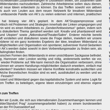
erschiedensten Zusammenhängen in Düsseldorf treffen, um zusammen über
 Widerstandes nachzudenken. Zahlreiche Arbeitskreise sollen dazu dienen,
nd neue Ideen entwickeln zu können. Da das Treffen sowohl von aktiven
 auch von Leuten aus dem neuen Netzwerk für kreativen Widerstand
nd umfassende Palette von AK‘s zu vielen externen und internen, praktischen
d hat bislang vier AK‘s geplant. In dem AK“Gruppenprozesse und
kritisch mit Problemen und Strategien innerhalb der Linken umgegangen und
rhin wird es einen Arbeitskreis zu „Gender/Antisexismus“ geben, indem sich
s diskutiertem Thema genähert werden soll. Kreativ und phantasievoll wird
und Utopien“ sowie „Aktionskunst/Theater/Satire“. Ersterer möchte bereits
ft vorstellen und diskutieren sowie die Frage stellen, inwiefern wir unsere
zterer ist ein ganz konkretes Ergebnis der Idee, kreativen Widerstand zu
 Möglichkeiten und Organisation von spontaner, subversiver Kunst Gedanken
AK‘s werden dabei sowohl in dem Vorbereitungsreader zu finden sein, als
ilinglisten finden.
lassischen Formen des Widerstands in einer unsichtbaren Sackgasse befindet.
rag, Hannover oder London wichtig und nötig, andererseits werfen sie vor,
 wieder Probleme auf. Wie kann mensch die Organisation verbessern, ohne
 können wir unsere Handlungs-möglichkeiten dadurch erweitern, einfach mal
denken? Inwiefern müssen wir interne Konflikte konstruktiv ausfechten und
elche theoretischen Ansätze sind es wert, ausdiskutiert zu werden und wo
e Fesseln?
essiert und Widerstand gegen das kapitalistische System und seine Logik für
 dem Treffen zu beteiligen, eigene Ideen einzubringen und ebenso eigene
n zum Treffen
n wir (Leute, die sich aus internationalen Zusammenhaengen kennen und
„WiderStandort Prag“ zusammengearbeitet haben) zu einem bundesweiten
an der FH Duesseldorf auf.