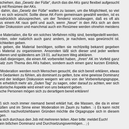
chehen, das „Gesetz der Füße“, durch das die AKs ganz flexibel aufgesucht
 mit Resümee der AKs.
dahin, das „Gesetz der Füße“ walten zu lassen, um die Möglichkeit, so viel
 es sich wünscht. Sollte diese AK-Form gemeinsam gewählt werden, ist es
usdrücklich abzusprechen, um der Tendenz vorzubeugen, daß es oft als
us einem AK raus geht und auch, wenn „Neue“ in den AKs sich an dem
 der Diskussion und manchmal auch ein Resümee werden ohnehin meistens
e Materialien, die für ein solches Verfahren nötig sind, bereitgestellt werden.
rden, oder natürlich auch ganz anders, je nachdem, was gewünscht ist.
chkeiten geben.
 geben, die Material benötigen, sollten sie rechtzeitig bekannt gegeben
Material zu organisieren. Ansonsten läßt sich dieser und jeder weitere
utieren und spätestens am 19.01. auf kurzem Weg abklären.
daß diejenigen, die einen AK vorbereitet haben, „ihren“ AK im Vorfeld ganz
nen Satz zum Thema des AKs haben, sondern auch einen ganz kurzen Einblick,
e Moderation werden noch Menschen gesucht, die sich bereit erklären, etwas
em Gedanken zu fühlen, als dominant zu gelten, bzw. eine gewisse Dominanz
nd der leidigen Diskussion weigern wir uns von der Vorbereitungsgruppe,
 erheblich mehr als „Guten Tag“ zu sagen, oder darauf zu achten, wer sich
atorische Aspekte wird eine/r von uns bekannt geben.
tische Personen mögen sich zu derartigem bereit erklären!
 sich noch immer niemand bereit erklärt hat, die Massen, die da in einer
ßen und im Sinne einer Moderation im Zaum zu halten. :-) Es kann nicht
herlich nachvollziehbaren Gründen möchte die Orgagruppe sich in diesem
ngen.
a sich durchaus den Job mit mehreren teilen. Aber bitte: meldet Euch!
r ein bißchen Dominanz und Durchsetzungsvermögen... ;-)