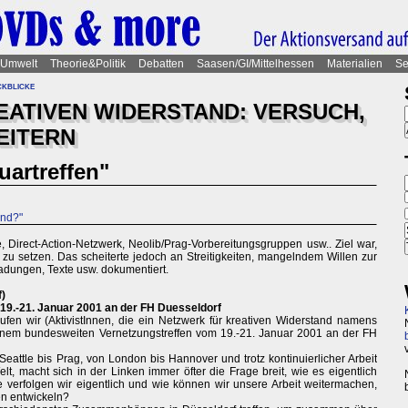
Umwelt
Theorie&Politik
Debatten
Saasen/GI/Mittelhessen
Materialien
Se
kblicke
EATIVEN WIDERSTAND: VERSUCH,
EITERN
artreffen"
and?"
 Direct-Action-Netzwerk, Neolib/Prag-Vorbereitungsgruppen usw.. Ziel war,
 zu setzen. Das scheiterte jedoch an Streitigkeiten, mangelndem Willen zur
ladungen, Texte usw. dokumentiert.
)
19.-21. Januar 2001 an der FH Duesseldorf
n wir (AktivistInnen, die ein Netzwerk für kreativen Widerstand namens
nem bundesweiten Vernetzungstreffen vom 19.-21. Januar 2001 an der FH
 Seattle bis Prag, von London bis Hannover und trotz kontinuierlicher Arbeit
lt, macht sich in der Linken immer öfter die Frage breit, wie es eigentlich
e verfolgen wir eigentlich und wie können wir unsere Arbeit weitermachen,
en entwickeln?