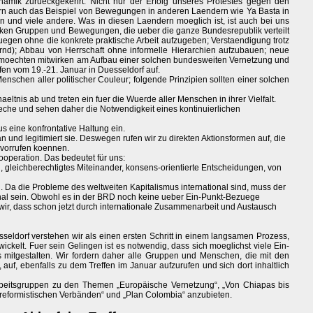
amik zurueckgekehrt. Nicht nur der Erfolg unseres Protestes gegen den
dern auch das Beispiel von Bewegungen in anderen Laendern wie Ya Basta in
ien und viele andere. Was in diesen Laendern moeglich ist, ist auch bei uns
ken Gruppen und Bewegungen, die ueber die ganze Bundesrepublik verteilt
egen ohne die konkrete praktische Arbeit aufzugeben; Verstaendigung trotz
rnd); Abbau von Herrschaft ohne informelle Hierarchien aufzubauen; neue
ir moechten mitwirken am Aufbau einer solchen bundesweiten Vernetzung und
fen vom 19.-21. Januar in Duesseldorf auf.
 Menschen aller politischer Couleur; folgende Prinzipien sollten einer solchen
eltnis ab und treten ein fuer die Wuerde aller Menschen in ihrer Vielfalt.
eche und sehen daher die Notwendigkeit eines kontinuierlichen
eine konfrontative Haltung ein.
 und legitimiert sie. Deswegen rufen wir zu direkten Aktionsformen auf, die
vorrufen koennen.
ooperation. Das bedeutet für uns:
 gleichberechtigtes Miteinander, konsens-orientierte Entscheidungen, von
g. Da die Probleme des weltweiten Kapitalismus international sind, muss der
nal sein. Obwohl es in der BRD noch keine ueber Ein-Punkt-Bezuege
ir, dass schon jetzt durch internationale Zusammenarbeit und Austausch
seldorf verstehen wir als einen ersten Schritt in einem langsamen Prozess,
ickelt. Fuer sein Gelingen ist es notwendig, dass sich moeglichst viele Ein-
mitgestalten. Wir fordern daher alle Gruppen und Menschen, die mit den
uf, ebenfalls zu dem Treffen im Januar aufzurufen und sich dort inhaltlich
Arbeitsgruppen zu den Themen „Europäische Vernetzung“, „Von Chiapas bis
 reformistischen Verbänden“ und „Plan Colombia“ anzubieten.