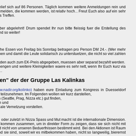
ief sich auf 86 Personen. Täglich kommen weitere Anmeldungen rein und
nmelden, die kommen werden, ist relativ hoch... Freut Euch also auf ein sehr
 Treffen.
aber abgelehnt! Drum spendet Ihr nun bitte fleissig fuer die Erstellung des
nd so weiter!
che Essen von Freitag bis Sonntag betragen pro Person DM 24.-. (Wer mehr
n und damit die Leute solidarisch zu unterstuetzen, die nicht so viel zahlen
erden auch zum EK-Preis abgegeben, muessen aber separat bezahlt werden.
ngen und weitere Kleinigkeiten waere es sehr nett, wenn Ihr Euch kurz via
..
en" der der Gruppe Las Kalinkas
.nadir.org/kolinko)
haben eure Einladung zum Kongress in Duesseldorf
eilzunehmen. Im Folgenden wollen wir kurz darstellen,
Seattle, Prag, Nizza etc.) gut finden,
en und
nale Vernetzung vorstellen.
 oder zuletzt in Nizza Spass und Mut macht ist die internationale Dimension.
 kommen zusammen, um in direkter Form zu zeigen, dass sie sich nicht mit
d nicht von unseren Beduerfnissen bestimmt wird. Bei den Aktionen ist Raum
d sie sind, soweit wir es mitbekommen haben, nicht so langweilig, bierernst