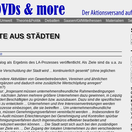
Umwelt
Theorie&Politik
Debatten
Saasen/GI/Mittelhessen
Materialien
Se
TE AUS STÄDTEN
te
g als Ergebnis des LA-Prozesses veröffentlicht. Als Ziele sind da u.a. zu
e Verschuldung der Stadt wird ... kontinuierlich gesenkt
“ (ohne jeglichen
sondere Aktivitäten von Gewerbetreibenden, Vereinen und ähnlichen
nd ergänzen und dadurch eine zusätzliche Wertschöpfung anregen
“
en?)
r: „
Insgesamt müssen unternehmensfreundliche Rahmenbedingungen
 den nächsten Jahren mehrere größere Unternehmen dazu gewinnen, in Leipzig
dert Beschäftigten zu gründen bzw. auszubauen. Dazu sind die spezifischen
 zu entwickeln ... Unternehmen und ihre Interessenvertretungen werden
rozesse einbezogen, die sie betreffen ... Um unternehmensfreundliche
 müssen Genehmigungsverfahren vereinfacht werden ... Insbesondere für
ko-Audit müssen Erleichterungen bei Genehmigung und Kontrollen spürbar
migungsverfahren durch Ingenieurbüros effektiver bearbeitet und
reduziert werden können. ... Die Stadt setzt sich auch bei den zuständigen
r Ziele ein. ... Der Zugang der lokalen Unternehmen zu den verschiedenen