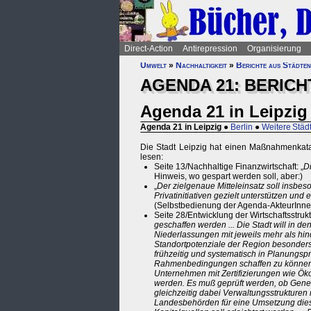
Direct-Action
Antirepression
Organisierung
Umwelt
»
Nachhaltigkeit
»
Berichte aus Städten
AGENDA 21: BERICH
Agenda 21 in Leipzig
Agenda 21 in Leipzig
●
Berlin
●
Weitere Städ
Die Stadt Leipzig hat einen Maßnahmenkatalo
lesen:
Seite 13/Nachhaltige Finanzwirtschaft: „
Di
Hinweis, wo gespart werden soll, aber:)
„
Der zielgenaue Mitteleinsatz soll insbe
Privatinitiativen gezielt unterstützen u
(Selbstbedienung der Agenda-AkteurInn
Seite 28/Entwicklung der Wirtschaftsstruktu
geschaffen werden ... Die Stadt will in
Niederlassungen mit jeweils mehr als hin
Standortpotenziale der Region besonders
frühzeitig und systematisch in Planungsp
Rahmenbedingungen schaffen zu können,
Unternehmen mit Zertifizierungen wie Ö
werden. Es muß geprüft werden, ob Geneh
gleichzeitig dabei Verwaltungsstrukturen 
Landesbehörden für eine Umsetzung diese