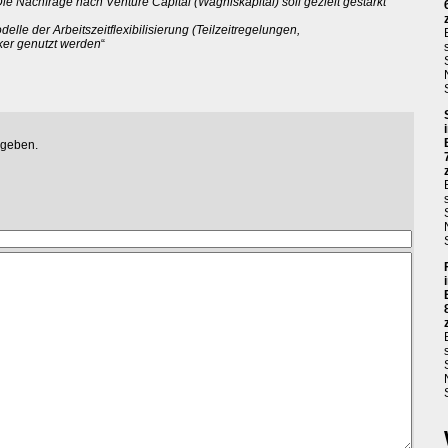
. Die Nachfrage nach Venture Capital (Wagniskapital) soll gezielt gestärkt
delle der Arbeitszeitflexibilisierung (Teilzeitregelungen,
rker genutzt werden
“
egeben.