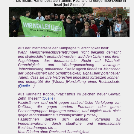
... bis rechts: Härter bestrafen (unten: Rechte und Bürgermob-Demo in
Insel (bei Stendal)!
Aus der Internetseite der Kampagne "Gerechtigkeit heilt"
Wenn Menschenrechtsverletzungen nicht bekannt gemacht
und strafrechtlich geahndet werden, wird den Opfern und ihren
Angehörigen das fundamentale Recht auf Wahrheit,
Gerechtigkeit und Wiedergutmachung verweigert.
Jahrzehntelang anhaltende Straflosigkeit überlässt Menschen
der Ungewissheit und Schutzlosigkeit, signalisiert potentiellen
Tätern, dass sie ihre Verbrechen ungestraft fortsetzen können,
und untergräbt die (Wieder-)Herstellung eines Rechtsstaats.
(
Quelle ...
)
Aus Karlheinz Koppe, "Pazifismus im Zeichen neuer Gewalt.
Zehn Thesen" (
Quelle
)
PazifistInnen sind nicht gegen strafrechtliche Verfolgung von
Delikten, die gegen andere Personen oder ganze
Personengruppen begangen werden, und folglich auch nicht
gegen rechtsstaatliche "Ordnungskräfte" (Polizei). ...
PazifistInnen setzen sich deshalb vorrangig für
Friedenswahrung durch staatliche und internationale
Rechtsordnungen ein ...
Kein Frieden ohne Recht und Gerechtigkeit!