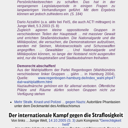
Persönlichkeitsrechten zu schaffen. Das hat in der
vergangenen Legislaturperiode in einigen Fragen zu
langwierirgen Verhandlungen geführt. Mit dem Ergebnis
können wir jedoch zufriedens ein. (S. 184)
Dario Azzallini (u.a. aktiv bei FelS, die auch ACT! mittragen) in
Junge Welt, 5.3.2003 (S. 8)
Zugleich agieren kleine oppositionelle Gruppen in
verschiedenen Teilen der Hauptstadt ... mit massiver Gewalt
und errichten Straßenblockaden. Die Nationalgarde und die
Militärpolizei, die versuchen, die Demonstrationen aufzulösen,
werden mit Steinen, Molotowcocktails und Schusswaffen
angegriffen. ... Gewalttäter ... Und Nationalgarde und
Militärpolizei können, so lange der Notstand nicht ausgerufen
wird, nur die Hauptstraßen und Stadtautobahnen freihalten.
Demorecht abschaffen!
Aus der Wahlplattform der Partei Regenbogen (Wahlbündnis
verschiedener linker Gruppen ... gähn ... in Hamburg 2004),
Quelle:
www.regenbogen-hamburg.de/index_wahl.php4?
dat=wahlplattform.html
Naziaufmärsche gehören ein für allemal verboten. Öffentliche
Plätze und Räume dürfen solchen Gruppen nicht zur
Verfügung stehen
Mehr Strafe, Knast und Polizei ... gegen Nazis
: Autoritäre Phantasien
unter dem Deckmantel des Antifaschismus
Von links ... Junge Welt,
14.10.2005 (S. 3)
zum Kongress "
Gerechtigkeit
heilt"