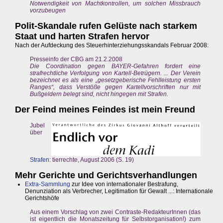
Notwendigkeit von Machtkontrollen, um solchen Missbrauch
vorzubeugen
Polit-Skandale rufen Gelüste nach starkem
Staat und harten Strafen hervor
Nach der Aufdeckung des Steuerhinterziehungsskandals Februar 2008:
Presseinfo der CBG am 21.2.2008
Die Coordination gegen BAYER-Gefahren fordert eine
strafrechtliche Verfolgung von Kartell-Betrügern. ... Der Verein
bezeichnet es als eine „gesetzgeberische Fehlleistung ersten
Ranges“, dass Verstöße gegen Kartellvorschriften nur mit
Bußgeldern belegt sind, nicht hingegen mit Strafen.
Der Feind meines Feindes ist mein Freund
Jubel
über
Strafen
: tierrechte, August 2006 (S. 19)
Mehr Gerichte und Gerichtsverhandlungen
Extra-Sammlung
zur Idee von internationaler Bestrafung,
Denunziation als Verbrecher, Legitimation für Gewalt ...: Internationale
Gerichtshöfe
Aus einem Vorschlag von zwei Contraste-RedakteurInnen (das
ist eigentlich die Monatszeitung für Selbstorganisation!) zum