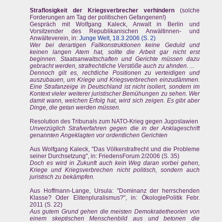
Straflosigkeit der Kriegsverbrecher verhindern
(solche
Forderungen am Tag der politischen Gefangenen!)
Gespräch mit Wolfgang Kaleck, Anwalt in Berlin und
Vorsitzender des Republikanischen Anwältinnen- und
Anwälteverein, in:
Junge Welt, 18.3.2006 (S. 2)
Wer bei derartigen Fallkonstruktionen keine Geduld und
keinen langen Atem hat, sollte die Arbeit gar nicht erst
beginnen. Staatsanwaltschaften und Gerichte müssen dazu
gebracht werden, strafrechtliche Verstöße auch zu ahnden. ...
Dennoch gilt es, rechtliche Positionen zu verteidigen und
auszubauen, um Kriege und Kriegsverbrechen einzudämmen.
Eine Strafanzeige in Deutschland ist nicht isoliert, sondern im
Kontext vieler weiterer juristischer Bemühungen zu sehen. Wer
damit wann, welchen Erfolg hat, wird sich zeigen. Es gibt aber
Dinge, die getan werden müssen.
Resolution des Tribunals zum NATO-Krieg gegen Jugoslawien
Unverzüglich Strafverfahren gegen die in der Anklageschrift
genannten Angeklagten vor ordentlichen Gerichten
Aus Wolfgang Kaleck, "Das Völkerstrafrecht und die Probleme
seiner Durchsetzung", in: FriedensForum 2/2006 (S. 35)
Doch es wird in Zukunft auch kein Weg daran vorbei gehen,
Kriege und Kriegsverbrechen nicht politisch, sondern auch
juristisch zu bekämpfen.
Aus Hoffmann-Lange, Ursula: "Dominanz der herrschenden
Klasse? Oder Elitenpluralismus?", in: ÖkologiePolitik Febr.
2011 (S. 22)
Aus gutem Grund gehen die meisten Demokratietheorien von
einem skeptischen Menschenbild aus und betonen die