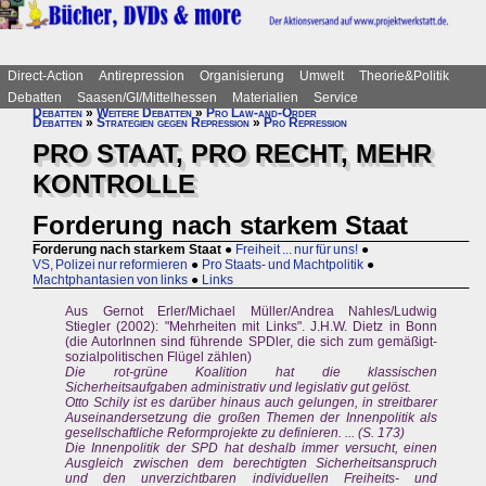
Direct-Action
Antirepression
Organisierung
Umwelt
Theorie&Politik
Debatten
Saasen/GI/Mittelhessen
Materialien
Service
Debatten
»
Weitere Debatten
»
Pro Law-and-Order
Debatten
»
Strategien gegen Repression
»
Pro Repression
PRO STAAT, PRO RECHT, MEHR
KONTROLLE
Forderung nach starkem Staat
Forderung nach starkem Staat
●
Freiheit ... nur für uns!
●
VS, Polizei nur reformieren
●
Pro Staats- und Machtpolitik
●
Machtphantasien von links
●
Links
Aus Gernot Erler/Michael Müller/Andrea Nahles/Ludwig
Stiegler (2002): "Mehrheiten mit Links". J.H.W. Dietz in Bonn
(die AutorInnen sind führende SPDler, die sich zum gemäßigt-
sozialpolitischen Flügel zählen)
Die rot-grüne Koalition hat die klassischen
Sicherheitsaufgaben administrativ und legislativ gut gelöst.
Otto Schily ist es darüber hinaus auch gelungen, in streitbarer
Auseinandersetzung die großen Themen der Innenpolitik als
gesellschaftliche Reformprojekte zu definieren. ... (S. 173)
Die Innenpolitik der SPD hat deshalb immer versucht, einen
Ausgleich zwischen dem berechtigten Sicherheitsanspruch
und den unverzichtbaren individuellen Freiheits- und