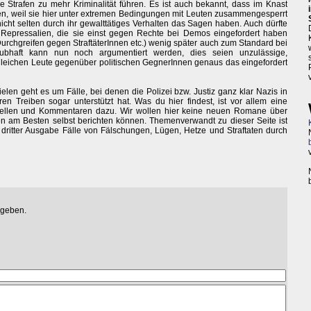
e Strafen zu mehr Kriminalität führen. Es ist auch bekannt, dass im Knast
n, weil sie hier unter extremen Bedingungen mit Leuten zusammengesperrt
nicht selten durch ihr gewalttätiges Verhalten das Sagen haben. Auch dürfte
 Repressalien, die sie einst gegen Rechte bei Demos eingefordert haben
Durchgreifen gegen StraftäterInnen etc.) wenig später auch zum Standard bei
ubhaft kann nun noch argumentiert werden, dies seien unzulässige,
eichen Leute gegenüber politischen GegnerInnen genaus das eingefordert
elen geht es um Fälle, bei denen die Polizei bzw. Justiz ganz klar Nazis in
en Treiben sogar unterstützt hat. Was du hier findest, ist vor allem eine
ellen und Kommentaren dazu. Wir wollen hier keine neuen Romane über
nen am Besten selbst berichten können. Themenverwandt zu dieser Seite ist
n dritter Ausgabe Fälle von Fälschungen, Lügen, Hetze und Straftaten durch
egeben.