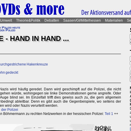
Umwelt
Theorie&Politik
Debatten
Saasen/GI/Mittelhessen
Materialien
Se
r Polizei heute
der Polizei
 - HAND IN HAND ...
 durchgestrichene Hakenkreuze
sohn gedeckt
zis wird häufig geredet. Dann wird geschimpft auf die Polizei, die nicht
ehen würde, wohingegen sie linke Demonstrationen gerne angreife. Oder
uge blind sei. Im Einzelfall trifft dies gewiss auch zu, die gern allgemein
unbedingt ableitbar. Denn es gibt auch die Gegenbeispiele, wo seitens der
en wird oder Nazis verurteilt werden.
der Polizei
an Böhmermann zu rechten Netzwerken in der hessischen Polizei:
Teil 1
++