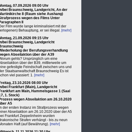
Montag, 07.09.2026 09:00 Uhr
in/bei Braunschweig, Landgericht, An der
Martinikirche 8 (Raum siehe Aushang)
Strafprozess wegen des Films Unter
Paragraphen II
Der Film wurde lange kriminalisiert mit der
(erlogenen) Behauptung, er sei illegal.
[mehr]
Montag, 21.09.2026 09:15 Uhr
in/bei Braunschweig, Landgericht
Braunschweig
Wiederholung der Berufungsverhandlung
wegen Abseilaktion über der A39
Worum gehts? Ursprünglich um eine
Abseilaktion über der B39, mittlerweile um
eine gefestigte Feindschaft zwischen uns und
der Staatsanwaltschaft Braunschweig Es ist
schon viel passiert: 1.
[mehr]
Freitag, 23.10.2026 08:00 Uhr
in/bei Frankfurt (Main), Landgericht
Frankfurt am Main, Hammelsgasse 1 (Saal
17, 1. Stock)
Prozess wegen Abseilaktion am 26.10.2020
über A5
In der ersten Instanz im Strafprozess wegen
einer Abseilaktion am 26.10.2020 über der A5
bei Frankfurt Zeppelinheim wurden
drakonische Strafen verhängt - bis zu neun
Monaten Haft (auf Bewährung).
[mehr]
Mittwoch, 11.11.2026 11:30 Uhr