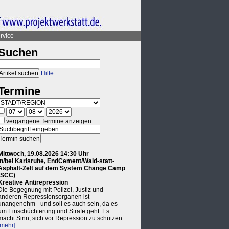
rvice
Suchen
Hilfe
Termine
vergangene Termine anzeigen
Mittwoch, 19.08.2026 14:30 Uhr
in/bei Karlsruhe, EndCement/Wald-statt-
Asphalt-Zelt auf dem System Change Camp
(SCC)
Kreative Antirepression
Die Begegnung mit Polizei, Justiz und
anderen Repressionsorganen ist
unangenehm - und soll es auch sein, da es
um Einschüchterung und Strafe geht. Es
macht Sinn, sich vor Repression zu schützen.
[mehr]