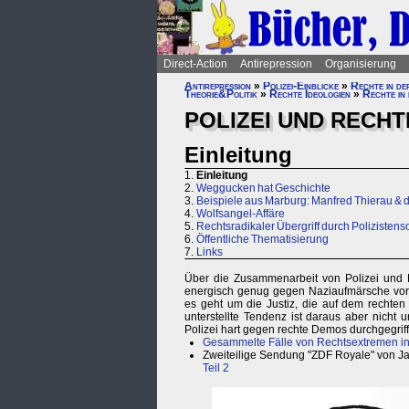
Direct-Action
Antirepression
Organisierung
Antirepression
»
Polizei-Einblicke
»
Rechte in de
Theorie&Politik
»
Rechte Ideologien
»
Rechte in 
POLIZEI UND RECHTE
Einleitung
1.
Einleitung
2.
Weggucken hat Geschichte
3.
Beispiele aus Marburg: Manfred Thierau &
4.
Wolfsangel-Affäre
5.
Rechtsradikaler Übergriff durch Polizisten
6.
Öffentliche Thematisierung
7.
Links
Über die Zusammenarbeit von Polizei und Na
energisch genug gegen Naziaufmärsche vorg
es geht um die Justiz, die auf dem rechten A
unterstellte Tendenz ist daraus aber nicht 
Polizei hart gegen rechte Demos durchgegriff
Gesammelte Fälle von Rechtsextremen in 
Zweiteilige Sendung "ZDF Royale" von J
Teil 2