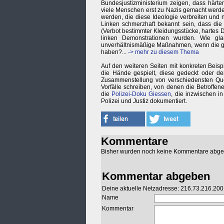
Bundesjustizministerium zeigen, dass härter
viele Menschen erst zu Nazis gemacht werde
werden, die diese Ideologie verbreiten und 
Linken schmerzhaft bekannt sein, dass die
(Verbot bestimmter Kleidungsstücke, hartes 
linken Demonstrationen wurden. Wie gla
unverhältnismäßige Maßnahmen, wenn die gl
haben?...
-> mehr zu diesem Thema
Auf den weiteren Seiten mit konkreten Beispi
die Hände gespielt, diese gedeckt oder der
Zusammenstellung von verschiedensten Qu
Vorfälle schreiben, von denen die Betroffe
die
Polizei-Doku Giessen
, die inzwischen i
Polizei und Justiz dokumentiert.
Kommentare
Bisher wurden noch keine Kommentare abg
Kommentar abgeben
Deine aktuelle Netzadresse: 216.73.216.200
Name
Kommentar