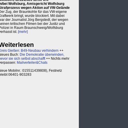
in/bei Wolfsburg, Amtsgericht Wolfsburg
Strafprozess wegen Aktion auf VW-Gelände
Der Zug, der Braunkohle für das VW-eigene
Kraftwerk bringt, wurde blockiert. Mit dabei
war der Journalist Jörg Bergstedt, der wegen
seinen kritischen Filmen bei der Justiz und
Polizei in Raum Braunschweig/Wolfsburg
verhasst ist.
[mehr]
Weiterlesen
Kreis Gießen: B49-Neubau verhindern
++
Neues Buch:
Die Demokratie überwinden,
bevor sie sich selbst abschafft
++ Nichts mehr
verpassen:
Mailverteiler&Chats
Neue Mobilnr.: 015511439808), Festnetz
bleibt 06401-903283