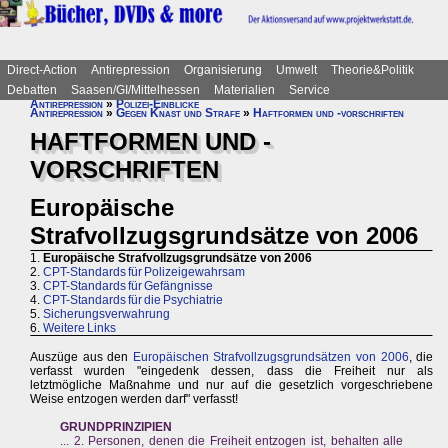
Direct-Action
Antirepression
Organisierung
Umwelt
Theorie&Politik
Debatten
Saasen/GI/Mittelhessen
Materialien
Service
Antirepression
»
Polizei-Einblicke
Antirepression
»
Gegen Knast und Strafe
»
Haftformen und -vorschriften
HAFTFORMEN UND -
VORSCHRIFTEN
Europäische
Strafvollzugsgrundsätze von 2006
1.
Europäische Strafvollzugsgrundsätze von 2006
2.
CPT-Standards für Polizeigewahrsam
3.
CPT-Standards für Gefängnisse
4.
CPT-Standards für die Psychiatrie
5.
Sicherungsverwahrung
6.
Weitere Links
Auszüge aus den
Europäischen Strafvollzugsgrundsätzen von 2006
, die
verfasst wurden "eingedenk dessen, dass die Freiheit nur als
letztmögliche Maßnahme und nur auf die gesetzlich vorgeschriebene
Weise entzogen werden darf" verfasst!
GRUNDPRINZIPIEN
... 2. Personen, denen die Freiheit entzogen ist, behalten alle