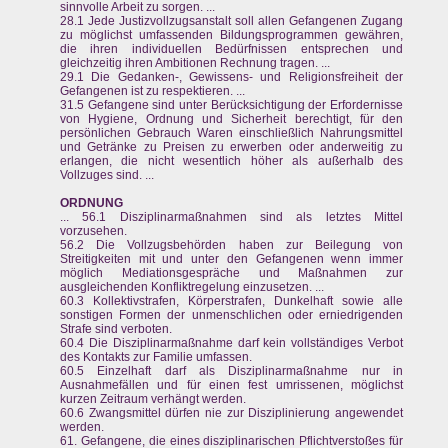
sinnvolle Arbeit zu sorgen. ...
28.1 Jede Justizvollzugsanstalt soll allen Gefangenen Zugang
zu möglichst umfassenden Bildungsprogrammen gewähren,
die ihren individuellen Bedürfnissen entsprechen und
gleichzeitig ihren Ambitionen Rechnung tragen. ...
29.1 Die Gedanken-, Gewissens- und Religionsfreiheit der
Gefangenen ist zu respektieren. ...
31.5 Gefangene sind unter Berücksichtigung der Erfordernisse
von Hygiene, Ordnung und Sicherheit berechtigt, für den
persönlichen Gebrauch Waren einschließlich Nahrungsmittel
und Getränke zu Preisen zu erwerben oder anderweitig zu
erlangen, die nicht wesentlich höher als außerhalb des
Vollzuges sind. ...
ORDNUNG
... 56.1 Disziplinarmaßnahmen sind als letztes Mittel
vorzusehen.
56.2 Die Vollzugsbehörden haben zur Beilegung von
Streitigkeiten mit und unter den Gefangenen wenn immer
möglich Mediationsgespräche und Maßnahmen zur
ausgleichenden Konfliktregelung einzusetzen. ...
60.3 Kollektivstrafen, Körperstrafen, Dunkelhaft sowie alle
sonstigen Formen der unmenschlichen oder erniedrigenden
Strafe sind verboten.
60.4 Die Disziplinarmaßnahme darf kein vollständiges Verbot
des Kontakts zur Familie umfassen.
60.5 Einzelhaft darf als Disziplinarmaßnahme nur in
Ausnahmefällen und für einen fest umrissenen, möglichst
kurzen Zeitraum verhängt werden.
60.6 Zwangsmittel dürfen nie zur Disziplinierung angewendet
werden.
61. Gefangene, die eines disziplinarischen Pflichtverstoßes für