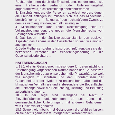
Rechte, die ihnen durch die Entscheidung, mit der gegen sie
eine Freiheitsstrafe verhängt oder Untersuchungshaft
angeordnet wird, nicht rechtmäßig aberkannt werden.
3. Einschränkungen, die Personen auferlegt werden, denen
die Freiheit entzogen ist, müssen sich auf das Mindestmaß
beschränken und in Bezug auf den rechtmäßigen Zweck, zu
dem sie verhängt werden, verhältnismäßig sein.
4. Mittelknappheit kann keine Rechtfertigung sein für
Vollzugsbedingungen, die gegen die Menschenrechte von
Gefangenen verstoßen.
5. Das Leben in der Justizvollzugsanstalt ist den positiven
Aspekten des Lebens in der Gesellschaft so weit wie möglich
anzugleichen.
6. Jede Freiheitsentziehung ist so durchzuführen, dass sie den
betroffenen Personen die Wiedereingliederung in die
Gesellschaft erleichtert. ...
HAFTBEDINGUNGEN
... 18.1 Alle für Gefangene, insbesondere für deren nächtliche
Unterbringung vorgesehenen Räume haben den Grundsätzen
der Menschenwürde zu entsprechen, die Privatsphäre so weit
wie möglich zu schützen und den Erfordernissen der
Gesundheit und der Hygiene zu entsprechen; dabei sind die
klimatischen Verhältnisse und insbesondere die Bodenfläche,
die Luftmenge sowie die Beleuchtung, Heizung und Belüftung
zu berücksichtigen. ...
18.5 In der Regel sind Gefangene bei Nacht in
Einzelhafträumen unterzubringen, es sei denn, die
gemeinschaftliche Unterbringung mit anderen Gefangenen
wird für sinnvoller gehalten. ...
18.7 Soweit wie möglich ist Gefangenen die Wahl zu lassen,
ob sie nachts gemeinsam untergebracht werden wollen. ...