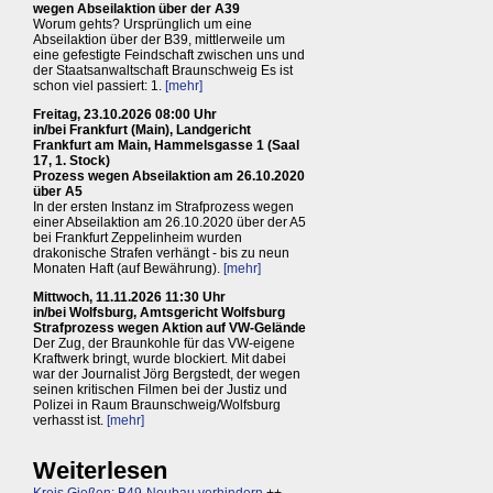
wegen Abseilaktion über der A39
Worum gehts? Ursprünglich um eine
Abseilaktion über der B39, mittlerweile um
eine gefestigte Feindschaft zwischen uns und
der Staatsanwaltschaft Braunschweig Es ist
schon viel passiert: 1.
[mehr]
Freitag, 23.10.2026 08:00 Uhr
in/bei Frankfurt (Main), Landgericht
Frankfurt am Main, Hammelsgasse 1 (Saal
17, 1. Stock)
Prozess wegen Abseilaktion am 26.10.2020
über A5
In der ersten Instanz im Strafprozess wegen
einer Abseilaktion am 26.10.2020 über der A5
bei Frankfurt Zeppelinheim wurden
drakonische Strafen verhängt - bis zu neun
Monaten Haft (auf Bewährung).
[mehr]
Mittwoch, 11.11.2026 11:30 Uhr
in/bei Wolfsburg, Amtsgericht Wolfsburg
Strafprozess wegen Aktion auf VW-Gelände
Der Zug, der Braunkohle für das VW-eigene
Kraftwerk bringt, wurde blockiert. Mit dabei
war der Journalist Jörg Bergstedt, der wegen
seinen kritischen Filmen bei der Justiz und
Polizei in Raum Braunschweig/Wolfsburg
verhasst ist.
[mehr]
Weiterlesen