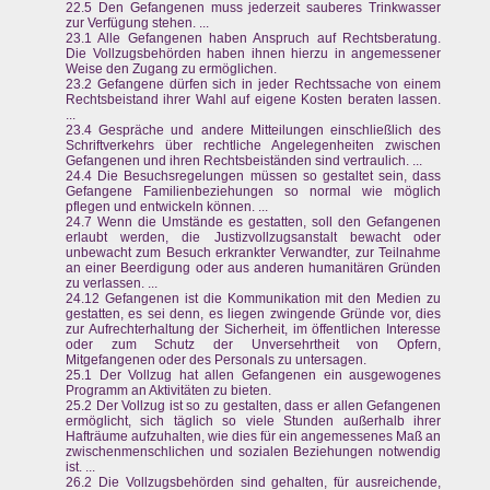
22.5 Den Gefangenen muss jederzeit sauberes Trinkwasser
zur Verfügung stehen. ...
23.1 Alle Gefangenen haben Anspruch auf Rechtsberatung.
Die Vollzugsbehörden haben ihnen hierzu in angemessener
Weise den Zugang zu ermöglichen.
23.2 Gefangene dürfen sich in jeder Rechtssache von einem
Rechtsbeistand ihrer Wahl auf eigene Kosten beraten lassen.
...
23.4 Gespräche und andere Mitteilungen einschließlich des
Schriftverkehrs über rechtliche Angelegenheiten zwischen
Gefangenen und ihren Rechtsbeiständen sind vertraulich. ...
24.4 Die Besuchsregelungen müssen so gestaltet sein, dass
Gefangene Familienbeziehungen so normal wie möglich
pflegen und entwickeln können. ...
24.7 Wenn die Umstände es gestatten, soll den Gefangenen
erlaubt werden, die Justizvollzugsanstalt bewacht oder
unbewacht zum Besuch erkrankter Verwandter, zur Teilnahme
an einer Beerdigung oder aus anderen humanitären Gründen
zu verlassen. ...
24.12 Gefangenen ist die Kommunikation mit den Medien zu
gestatten, es sei denn, es liegen zwingende Gründe vor, dies
zur Aufrechterhaltung der Sicherheit, im öffentlichen Interesse
oder zum Schutz der Unversehrtheit von Opfern,
Mitgefangenen oder des Personals zu untersagen.
25.1 Der Vollzug hat allen Gefangenen ein ausgewogenes
Programm an Aktivitäten zu bieten.
25.2 Der Vollzug ist so zu gestalten, dass er allen Gefangenen
ermöglicht, sich täglich so viele Stunden außerhalb ihrer
Hafträume aufzuhalten, wie dies für ein angemessenes Maß an
zwischenmenschlichen und sozialen Beziehungen notwendig
ist. ...
26.2 Die Vollzugsbehörden sind gehalten, für ausreichende,