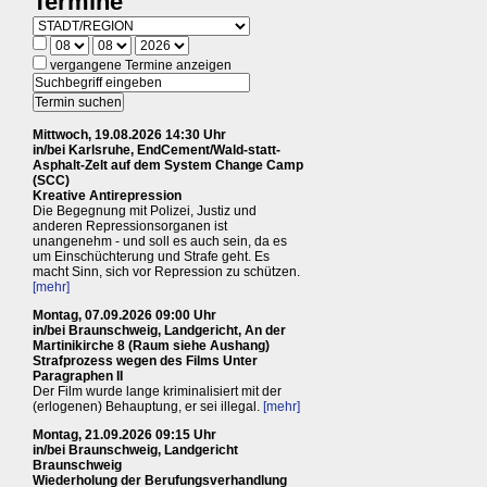
Termine
vergangene Termine anzeigen
Mittwoch, 19.08.2026 14:30 Uhr
in/bei Karlsruhe, EndCement/Wald-statt-
Asphalt-Zelt auf dem System Change Camp
(SCC)
Kreative Antirepression
Die Begegnung mit Polizei, Justiz und
anderen Repressionsorganen ist
unangenehm - und soll es auch sein, da es
um Einschüchterung und Strafe geht. Es
macht Sinn, sich vor Repression zu schützen.
[mehr]
Montag, 07.09.2026 09:00 Uhr
in/bei Braunschweig, Landgericht, An der
Martinikirche 8 (Raum siehe Aushang)
Strafprozess wegen des Films Unter
Paragraphen II
Der Film wurde lange kriminalisiert mit der
(erlogenen) Behauptung, er sei illegal.
[mehr]
Montag, 21.09.2026 09:15 Uhr
in/bei Braunschweig, Landgericht
Braunschweig
Wiederholung der Berufungsverhandlung