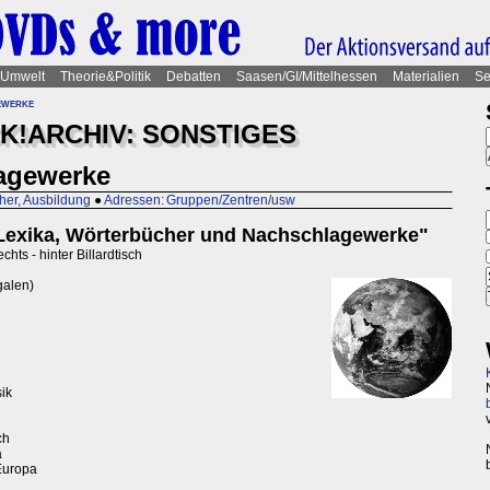
Umwelt
Theorie&Politik
Debatten
Saasen/GI/Mittelhessen
Materialien
Se
ewerke
K!ARCHIV: SONSTIGES
agewerke
her, Ausbildung
●
Adressen: Gruppen/Zentren/usw
Lexika, Wörterbücher und Nachschlagewerke"
hts - hinter Billardtisch
galen)
ik
ch
a
Europa