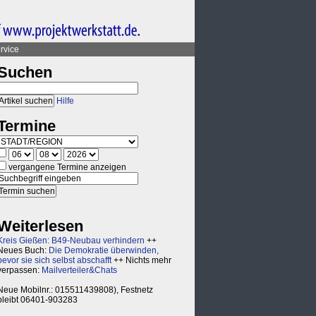
rvice
Suchen
Hilfe
Termine
vergangene Termine anzeigen
Weiterlesen
Kreis Gießen: B49-Neubau verhindern
++
Neues Buch:
Die Demokratie überwinden,
bevor sie sich selbst abschafft
++ Nichts mehr
verpassen:
Mailverteiler&Chats
Neue Mobilnr.: 015511439808), Festnetz
bleibt 06401-903283