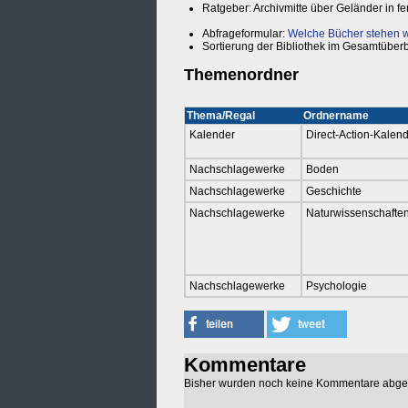
Ratgeber: Archivmitte über Geländer in f
Abfrageformular:
Welche Bücher stehen wo
Sortierung der Bibliothek im Gesamtüberb
Themenordner
Thema/Regal
Ordnername
Kalender
Direct-Action-Kalen
Nachschlagewerke
Boden
Nachschlagewerke
Geschichte
Nachschlagewerke
Naturwissenschafte
Nachschlagewerke
Psychologie
Kommentare
Bisher wurden noch keine Kommentare abg