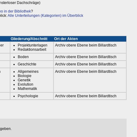
ensterloser Dachschräge)
 in der Bibliothek
?
lick:
Alle Unterteilungen (Kategorien) im Überblick
Gliederung/Abschnitt
Ort der Akten
der
Projektunterlagen
Archiv obere Ebene beim Billardtisch
Redaktionsarbeit
Boden
Archiv obere Ebene beim Billardtisch
Geschichte
Archiv obere Ebene beim Billardtisch
n
Allgemeines
Archiv obere Ebene beim Billardtisch
Biologie
Genetik
Evolution
Mathematik
Psychologie
Archiv obere Ebene beim Billardtisch
egeben.