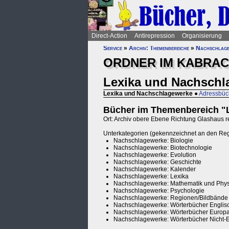
Direct-Action
Antirepression
Organisierung
Service
»
Archiv: Themenbereiche
»
Nachschlag
ORDNER IM KABRAC
Lexika und Nachschl
Lexika und Nachschlagewerke
●
Adressbüc
Bücher im Themenbereich "
Ort: Archiv obere Ebene Richtung Glashaus rec
Unterkategorien (gekennzeichnet an den Re
Nachschlagewerke: Biologie
Nachschlagewerke: Biotechnologie
Nachschlagewerke: Evolution
Nachschlagewerke: Geschichte
Nachschlagewerke: Kalender
Nachschlagewerke: Lexika
Nachschlagewerke: Mathematik und Phys
Nachschlagewerke: Psychologie
Nachschlagewerke: Regionen/Bildbände
Nachschlagewerke: Wörterbücher Englis
Nachschlagewerke: Wörterbücher Europ
Nachschlagewerke: Wörterbücher Nicht-