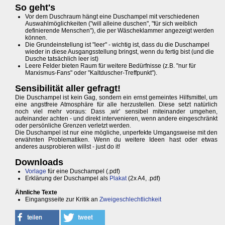
So geht's
Vor dem Duschraum hängt eine Duschampel mit verschiedenen
Auswahlmöglichkeiten ("will alleine duschen", "für sich weiblich
definierende Menschen"), die per Wäscheklammer angezeigt werden
können.
Die Grundeinstellung ist "leer" - wichtig ist, dass du die Duschampel
wieder in diese Ausgangsstellung bringst, wenn du fertig bist (und die
Dusche tatsächlich leer ist)
Leere Felder bieten Raum für weitere Bedürfnisse (z.B. "nur für
Marxismus-Fans" oder "Kaltduscher-Treffpunkt").
Sensibilität aller gefragt!
Die Duschampel ist kein Gag, sondern ein ernst gemeintes Hilfsmittel, um
eine angstfreie Atmosphäre für alle herzustellen. Diese setzt natürlich
noch viel mehr voraus: Dass ,wir' sensibel miteinander umgehen,
aufeinander achten - und direkt intervenieren, wenn andere eingeschränkt
oder persönliche Grenzen verletzt werden.
Die Duschampel ist nur eine mögliche, unperfekte Umgangsweise mit den
erwähnten Problematiken. Wenn du weitere Ideen hast oder etwas
anderes ausprobieren willst - just do it!
Downloads
Vorlage
für eine Duschampel (.pdf)
Erklärung der Duschampel als
Plakat
(2x A4, .pdf)
Ähnliche Texte
Eingangsseite zur Kritik an
Zweigeschlechtlichkeit