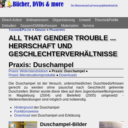
Direct-Action
Antirepression
Organisierung
Umwelt
Theorie&Politik
Debatten
Saasen/GI/Mittelhessen
Materialien
Service
Theorie&Politik
»
Gender
»
Praxistipps
ALL THAT GENDER TROUBLE ...
HERRSCHAFT UND
GESCHLECHTERVERHÄLTNISSE
Praxis: Duschampel
Praxis: Widerstandsideen
●
Praxis: Duschampel
●
Praxis: Menstruationsprodukte
●
Downloads
Die Duschampel ist der Versuch, unterschiedlichen Duschbedürfnissen
gerecht zu werden ohne pauschal nach Geschlecht getrennte
Duschzeiten. Bisher wurde diese Idee auf dem Jugendumweltkongressen
in Magdeburg (2004) und Bielefeld (2005) umgesetzt -
Weiterentwicklungen sind möglich und notwendig.
Hintergrund
der Duschampel
Funktionsweise
Download
von Duschampel und Erklärung
Duschampel-Bilder