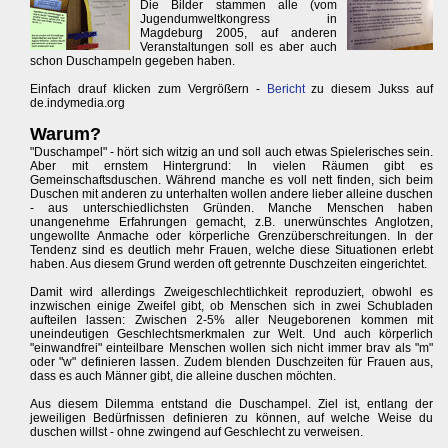
Die Bilder stammen alle (vom
Jugendumweltkongress in
Magdeburg 2005, auf anderen
Veranstaltungen soll es aber auch
schon Duschampeln gegeben haben.
Einfach drauf klicken zum Vergrößern -
Bericht
zu diesem Jukss auf
de.indymedia.org
Warum?
"Duschampel" - hört sich witzig an und soll auch etwas Spielerisches sein.
Aber mit ernstem Hintergrund: In vielen Räumen gibt es
Gemeinschaftsduschen. Während manche es voll nett finden, sich beim
Duschen mit anderen zu unterhalten wollen andere lieber alleine duschen
- aus unterschiedlichsten Gründen. Manche Menschen haben
unangenehme Erfahrungen gemacht, z.B. unerwünschtes Anglotzen,
ungewollte Anmache oder körperliche Grenzüberschreitungen. In der
Tendenz sind es deutlich mehr Frauen, welche diese Situationen erlebt
haben. Aus diesem Grund werden oft getrennte Duschzeiten eingerichtet.
Damit wird allerdings Zweigeschlechtlichkeit reproduziert, obwohl es
inzwischen einige Zweifel gibt, ob Menschen sich in zwei Schubladen
aufteilen lassen: Zwischen 2-5% aller Neugeborenen kommen mit
uneindeutigen Geschlechtsmerkmalen zur Welt. Und auch körperlich
"einwandfrei" einteilbare Menschen wollen sich nicht immer brav als "m"
oder "w" definieren lassen. Zudem blenden Duschzeiten für Frauen aus,
dass es auch Männer gibt, die alleine duschen möchten.
Aus diesem Dilemma entstand die Duschampel. Ziel ist, entlang der
jeweiligen Bedürfnissen definieren zu können, auf welche Weise du
duschen willst - ohne zwingend auf Geschlecht zu verweisen.