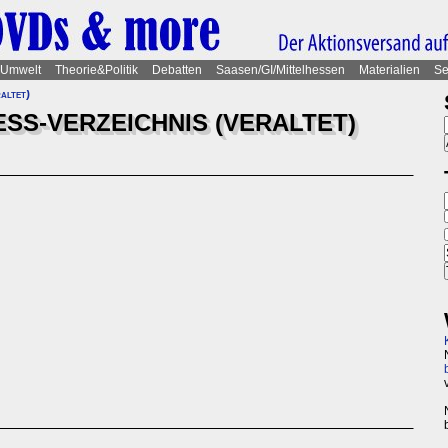
Umwelt
Theorie&Politik
Debatten
Saasen/GI/Mittelhessen
Materialien
Se
altet)
SS-VERZEICHNIS (VERALTET)