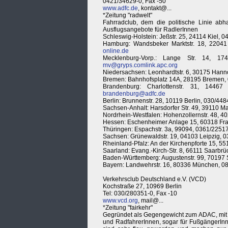
0421/34629-0, Fax -50
www.adfc.de
, kontakt@...
*Zeitung "radwelt"
Fahrradclub, dem die politische Linie a
Ausflugsangebote für RadlerInnen
Schleswig-Holstein: Jeßstr. 25, 24114 Kiel, 
Hamburg: Wandsbeker Marktstr. 18, 2204
online.de
Mecklenburg-Vorp.: Lange Str. 14, 1
mv@gryps.comlink.apc.org
Niedersachsen: Leonhardtstr. 6, 30175 Han
Bremen: Bahnhofsplatz 14A, 28195 Bremen, 
Brandenburg: Charlottenstr. 31, 144
brandenburg@adfc.de
Berlin: Brunnenstr. 28, 10119 Berlin, 030/4
Sachsen-Anhalt: Harsdorfer Str. 49, 39110
Nordrhein-Westfalen: Hohenzollernstr. 48, 4
Hessen: Eschenheimer Anlage 15, 60318 Fran
Thüringen: Espachstr. 3a, 99094, 0361/22517
Sachsen: Grünewaldstr. 19, 04103 Leipzig, 
Rheinland-Pfalz: An der Kirchenpforte 15, 
Saarland: Evang.-Kirch-Str. 8, 66111 Saarbr
Baden-Württemberg: Augustenstr. 99, 70197 
Bayern: Landwehrstr. 16, 80336 München, 0
Verkehrsclub Deutschland e.V. (VCD)
Kochstraße 27, 10969 Berlin
Tel: 030/280351-0, Fax -10
www.vcd.org
, mail@...
*Zeitung "fairkehr"
Gegründet als Gegengewicht zum ADAC, mit An
und RadfahrerInnen, sogar für FußgängerInne