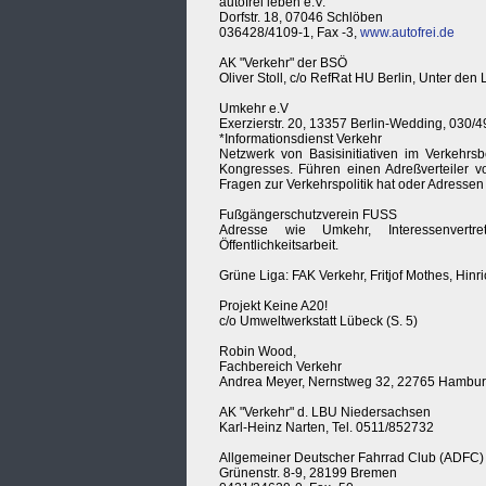
autofrei leben e.V.
Dorfstr. 18, 07046 Schlöben
036428/4109-1, Fax -3,
www.autofrei.de
AK "Verkehr" der BSÖ
Oliver Stoll, c/o RefRat HU Berlin, Unter de
Umkehr e.V
Exerzierstr. 20, 13357 Berlin-Wedding, 030/4
*Informationsdienst Verkehr
Netzwerk von Basisinitiativen im Verkehrsb
Kongresses. Führen einen Adreßverteiler vo
Fragen zur Verkehrspolitik hat oder Adressen
Fußgängerschutzverein FUSS
Adresse wie Umkehr, Interessenvertre
Öffentlichkeitsarbeit.
Grüne Liga: FAK Verkehr, Fritjof Mothes, Hinr
Projekt Keine A20!
c/o Umweltwerkstatt Lübeck (S. 5)
Robin Wood,
Fachbereich Verkehr
Andrea Meyer, Nernstweg 32, 22765 Hambur
AK "Verkehr" d. LBU Niedersachsen
Karl-Heinz Narten, Tel. 0511/852732
Allgemeiner Deutscher Fahrrad Club (ADFC)
Grünenstr. 8-9, 28199 Bremen