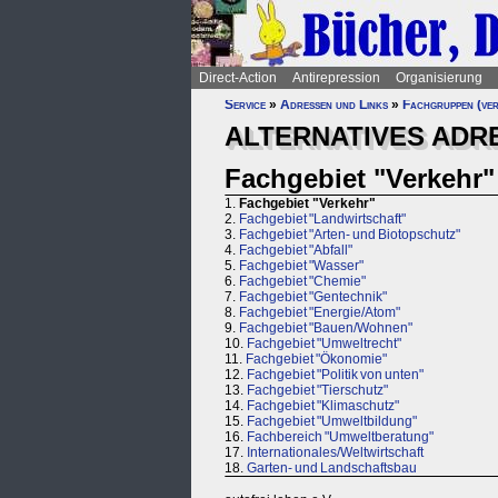
Direct-Action
Antirepression
Organisierung
Service
»
Adressen und Links
»
Fachgruppen (ver
ALTERNATIVES ADRE
Fachgebiet "Verkehr"
1.
Fachgebiet "Verkehr"
2.
Fachgebiet "Landwirtschaft"
3.
Fachgebiet "Arten- und Biotopschutz"
4.
Fachgebiet "Abfall"
5.
Fachgebiet "Wasser"
6.
Fachgebiet "Chemie"
7.
Fachgebiet "Gentechnik"
8.
Fachgebiet "Energie/Atom"
9.
Fachgebiet "Bauen/Wohnen"
10.
Fachgebiet "Umweltrecht"
11.
Fachgebiet "Ökonomie"
12.
Fachgebiet "Politik von unten"
13.
Fachgebiet "Tierschutz"
14.
Fachgebiet "Klimaschutz"
15.
Fachgebiet "Umweltbildung"
16.
Fachbereich "Umweltberatung"
17.
Internationales/Weltwirtschaft
18.
Garten- und Landschaftsbau