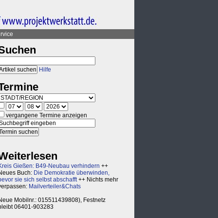
rvice
Suchen
Hilfe
Termine
vergangene Termine anzeigen
Weiterlesen
Kreis Gießen: B49-Neubau verhindern
++
Neues Buch:
Die Demokratie überwinden,
bevor sie sich selbst abschafft
++ Nichts mehr
verpassen:
Mailverteiler&Chats
Neue Mobilnr.: 015511439808), Festnetz
bleibt 06401-903283