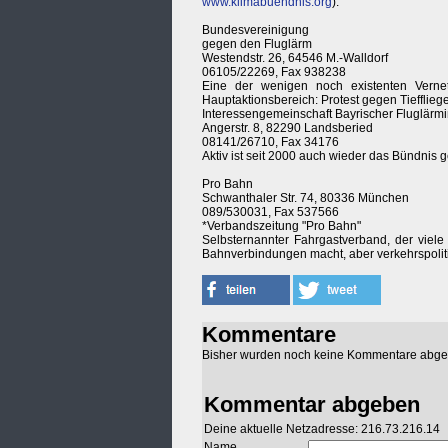
www.klimabuendnis.org
).
Bundesvereinigung
gegen den Fluglärm
Westendstr. 26, 64546 M.-Walldorf
06105/22269, Fax 938238
Eine der wenigen noch existenten Verne
Hauptaktionsbereich: Protest gegen Tiefflie
Interessengemeinschaft Bayrischer Fluglärmin
Angerstr. 8, 82290 Landsberied
08141/26710, Fax 34176
Aktiv ist seit 2000 auch wieder das Bündnis 
Pro Bahn
Schwanthaler Str. 74, 80336 München
089/530031, Fax 537566
*Verbandszeitung "Pro Bahn"
Selbsternannter Fahrgastverband, der viel
Bahnverbindungen macht, aber verkehrspoliti
Kommentare
Bisher wurden noch keine Kommentare abg
Kommentar abgeben
Deine aktuelle Netzadresse: 216.73.216.14
Name