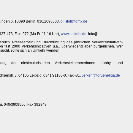
n Linden 6, 10090 Berlin, 030/2093603,
oli.stoll@gmx.de
927-473, Fax -972 (Mo-Fr. 11-16 Uhr),
www.umkehr.de
, info@...
ereich. Pressearbeit und Durchführung des jährlichen Verkehrsinitaitiven-
n fast 2000 Verkehrsinitiativen u.ä., überwiegend aber bürgerlichen. Wer
 sucht, sollte sich an Umkehr wenden.
tung der nichtmotorisierten VerkehrsteilnehmerInnen. Lobby- und
ichsenstr. 3, 04105 Leipzig, 0341/21180-0, Fax -81,
verkehr@grueneliga.de
g, 040/3909556, Fax 392848