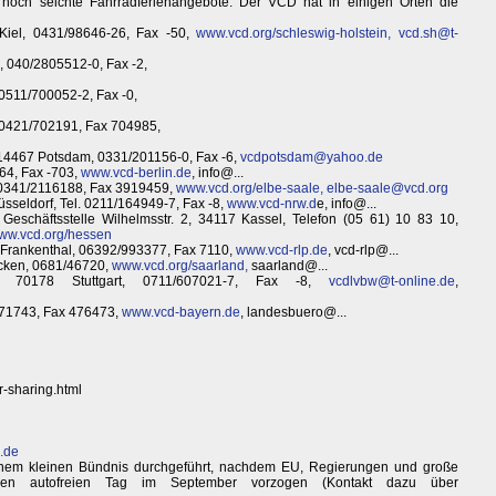
noch seichte Fahrradferienangebote. Der VCD hat in einigen Orten die
 Kiel, 0431/98646-26, Fax -50,
www.vcd.org/schleswig-holstein,
vcd.sh@t-
 040/2805512-0, Fax -2,
 0511/700052-2, Fax -0,
 0421/702191, Fax 704985,
 14467 Potsdam, 0331/201156-0, Fax -6,
vcdpotsdam@yahoo.de
664, Fax -703,
www.vcd-berlin.de
, info@...
, 0341/2116188, Fax 3919459,
www.vcd.org/elbe-saale,
elbe-saale@vcd.org
üsseldorf, Tel. 0211/164949-7, Fax -8,
www.vcd-nrw.d
e, info@...
schäftsstelle Wilhelmsstr. 2, 34117 Kassel, Telefon (05 61) 10 83 10,
ww.vcd.org/hessen
7 Frankenthal, 06392/993377, Fax 7110,
www.vcd-rlp.de
, vcd-rlp@...
ücken, 0681/46720,
www.vcd.org/saarland,
saarland@...
5, 70178 Stuttgart, 0711/607021-7, Fax -8,
vcdlvbw@t-online.de
,
471743, Fax 476473,
www.vcd-bayern.de
, landesbuero@...
r-sharing.html
n.de
inem kleinen Bündnis durchgeführt, nachdem EU, Regierungen und große
chen autofreien Tag im September vorzogen (Kontakt dazu über