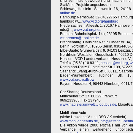
sind sehr flau geworden und machen nur 
StattAuto-Projekte angestossen.
Schleswig-Holstein: Samwerstr. 16, 24118
online.de
Hamburg: Nernstweg 32-34, 22765 Hamburg,
hamburg@...,
www.vcd.org/hamburg
Niedersachsen: Alleestr. 1, 30167 Hannover,
nds@...,
www.vcd.org/nds
Bremen: Bahnhofsplatz 14a, 28195 Bremen,
vcdbremen@t-online.de
Brandenburg: Haus der Natur, Lindenstr. 34,
Berlin: Yorckstr. 48, 10965 Berlin, 030/4463-
Elbe-Saale: Grünewaldstr. 9, 04103 Leipzig
Nordrhein-Westfalen: Grupellostr. 3, 40210 D
Hessen: VCD-Landesverband Hessen e.V., Ge
Telefax (05 61) 10 83 11,
hessen@vcd.org
,
w
Rheinland-Pfalz: Dürkheimer Str. 109, 6722
Saarland: Evang.-Kirch-Str. 8, 66111 Saarbr
Baden-Württemberg: Tübinger Str. 1
www.vcd.org/vcdlvbw
Bayern: Hessestr. 4, 90443 Nürnberg, 0911/
Car Sharing Deutschland
Münchener Str. 27, 60329 Frankfurt
069/233963, Fax 237940
www.magister.umwelt.tu-cottbus.de/
blaset/ca
Mobil ohne Auto
(siehe Umkehr e.V. und BSÖ-AK Verkehr)
www.mobilohneauto.de
,
info@refrat.hu-berli
Die Aktion wurde 2000 erstmals nur von e
Verbände einen weitgehend unpolitis