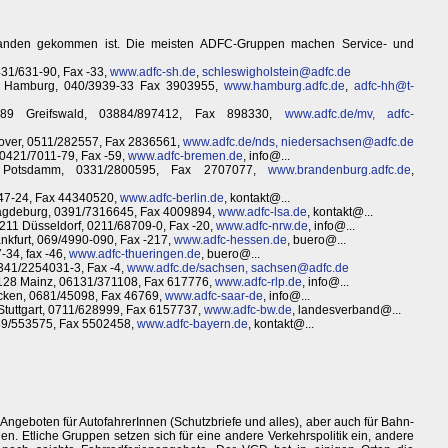
bhanden gekommen ist. Die meisten ADFC-Gruppen machen Service- und
0431/631-90, Fax -33,
www.adfc-sh.de
,
schleswigholstein@adfc.de
1 Hamburg, 040/3939-33 Fax 3903955,
www.hamburg.adfc.de
,
adfc-hh@t-
7489 Greifswald, 03884/897412, Fax 898330,
www.adfc.de/mv,
adfc-
nover, 0511/282557, Fax 2836561,
www.adfc.de/nds,
niedersachsen@adfc.de
0421/7011-79, Fax -59,
www.adfc-bremen.de
, info@...
67 Potsdamm, 0331/2800595, Fax 2707077,
www.brandenburg.adfc.de
,
4847-24, Fax 44340520,
www.adfc-berlin.de
, kontakt@...
 Magdeburg, 0391/7316645, Fax 4009894,
www.adfc-lsa.de
, kontakt@...
0211 Düsseldorf, 0211/68709-0, Fax -20,
www.adfc-nrw.de
, info@...
kfurt, 069/4990-090, Fax -217,
www.adfc-hessen.de
, buero@...
-34, fax -46,
www.adfc-thueringen.de
, buero@...
0341/2254031-3, Fax -4,
www.adfc.de/sachsen,
sachsen@adfc.de
55128 Mainz, 06131/371108, Fax 617776,
www.adfc-rlp.de
, info@...
ücken, 0681/45098, Fax 46769,
www.adfc-saar-de
, info@...
Stuttgart, 0711/628999, Fax 6157737,
www.adfc-bw.de
, landesverband@...
89/553575, Fax 5502458,
www.adfc-bayern.de
, kontakt@...
geboten für AutofahrerInnen (Schutzbriefe und alles), aber auch für Bahn-
n. Etliche Gruppen setzen sich für eine andere Verkehrspolitik ein, andere