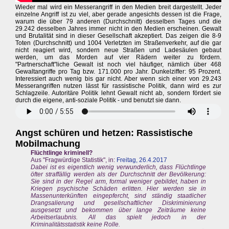
Wieder mal wird ein Messerangriff in den Medien breit dargestellt. Jeder
einzelne Angriff ist zu viel, aber gerade angesichts dessen ist die Frage,
warum die über 79 anderen (Durchschnitt) desselben Tages und die
29.242 desselben Jahres immer nicht in den Medien erscheinen. Gewalt
und Brutalität sind in dieser Gesellschaft akzeptiert. Das zeigen die 8-9
Toten (Durchschnitt) und 1004 Verletzten im Straßenverkehr, auf die gar
nicht reagiert wird, sondern neue Straßen und Ladesäulen gebaut
werden, um das Morden auf vier Rädern weiter zu fördern.
"Partnerschaft"liche Gewalt ist noch viel häufiger, nämlich über 468
Gewaltangriffe pro Tag bzw. 171.000 pro Jahr. Dunkelziffer: 95 Prozent.
Interessiert auch wenig bis gar nicht. Aber wenn sich einer von 29.243
Messerangriffen nutzen lässt für rassistische Politik, dann wird es zur
Schlagzeile. Autoritäre Politik lehnt Gewalt nicht ab, sondern fördert sie
durch die eigene, anti-soziale Politik - und benutzt sie dann.
Angst schüren und hetzen: Rassistische
Mobilmachung
Flüchtlinge kriminell?
Aus "Fragwürdige Statistik", in:
Freitag, 26.4.2017
Dabei ist es eigentlich wenig verwunderlich, dass Flüchtlinge
öfter straffällig werden als der Durchschnitt der Bevölkerung:
Sie sind in der Regel arm, formal weniger gebildet, haben in
Kriegen psychische Schäden erlitten. Hier werden sie in
Massenunterkünften eingepfercht, sind ständig staatlicher
Drangsalierung und gesellschaftlicher Diskriminierung
ausgesetzt und bekommen über lange Zeiträume keine
Arbeitserlaubnis. All das spielt jedoch in der
Kriminalitätsstatistik keine Rolle.