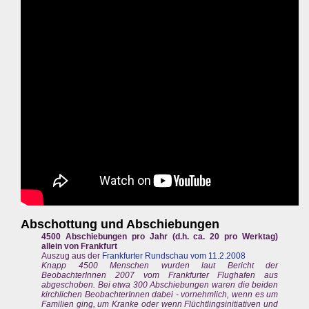
Abschottung und Abschiebungen
4500 Abschiebungen pro Jahr (d.h. ca. 20 pro Werktag)
allein von Frankfurt
Auszug aus der
Frankfurter Rundschau vom 11.2.2008
Knapp 4500 Menschen wurden laut Bericht der
BeobachterInnen 2007 vom Frankfurter Flughafen aus
abgeschoben. Bei etwa 300 Abschiebungen waren die beiden
kirchlichen BeobachterInnen dabei - vornehmlich, wenn es um
Familien ging, um Kranke oder wenn Flüchtlingsinitiativen und