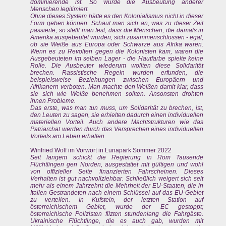
dominierende ist. So wurde die Ausbeutung anderer
Menschen legitimiert.
Ohne dieses System hätte es den Kolonialismus nicht in dieser
Form geben können. Schaut man sich an, was zu dieser Zeit
passierte, so stellt man fest, dass die Menschen, die damals in
Amerika ausgebeutet wurden, sich zusammenschlossen - egal,
ob sie Weiße aus Europa oder Schwarze aus Afrika waren.
Wenn es zu Revolten gegen die Kolonisten kam, waren die
Ausgebeuteten im selben Lager - die Hautfarbe spielte keine
Rolle. Die Ausbeuter wiederum wollten diese Solidarität
brechen. Rassistische Regeln wurden erfunden, die
beispielsweise Beziehungen zwischen Europäern und
Afrikanern verboten. Man machte den Weißen damit klar, dass
sie sich wie Weiße benehmen sollten. Ansonsten drohten
ihnen Probleme.
Das erste, was man tun muss, um Solidarität zu brechen, ist,
den Leuten zu sagen, sie erhielten dadurch einen individuellen
materiellen Vorteil. Auch andere Machtstrukturen wie das
Patriarchat werden durch das Versprechen eines individuellen
Vorteils am Leben erhalten.
Winfried Wolf im Vorwort in Lunapark Sommer 2022
Seit langem schickt die Regierung in Rom Tausende
Flüchtlingen gen Norden, ausgestattet mit gültigen und wohl
von offizieller Seite finanzierten Fahrscheinen. Dieses
Verhalten ist gut nachvollziehbar. Schließlich weigert sich seit
mehr als einem Jahrzehnt die Mehrheit der EU-Staaten, die in
Italien Gestrandeten nach einem Schlüssel auf das EU-Gebiet
zu verteilen. In Kufstein, der letzten Station auf
österreichischem Gebiet, wurde der EC gestoppt;
österreichische Polizisten filzten stundenlang die Fahrgäste.
Ukrainische Flüchtlinge, die es auch gab, wurden mit