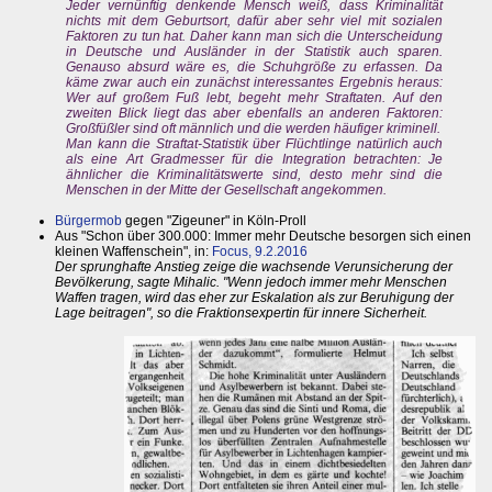
Jeder vernünftig denkende Mensch weiß, dass Kriminalität
nichts mit dem Geburtsort, dafür aber sehr viel mit sozialen
Faktoren zu tun hat. Daher kann man sich die Unterscheidung
in Deutsche und Ausländer in der Statistik auch sparen.
Genauso absurd wäre es, die Schuhgröße zu erfassen. Da
käme zwar auch ein zunächst interessantes Ergebnis heraus:
Wer auf großem Fuß lebt, begeht mehr Straftaten. Auf den
zweiten Blick liegt das aber ebenfalls an anderen Faktoren:
Großfüßler sind oft männlich und die werden häufiger kriminell.
Man kann die Straftat-Statistik über Flüchtlinge natürlich auch
als eine Art Gradmesser für die Integration betrachten: Je
ähnlicher die Kriminalitätswerte sind, desto mehr sind die
Menschen in der Mitte der Gesellschaft angekommen.
Bürgermob
gegen "Zigeuner" in Köln-Proll
Aus "Schon über 300.000: Immer mehr Deutsche besorgen sich einen
kleinen Waffenschein", in:
Focus, 9.2.2016
Der sprunghafte Anstieg zeige die wachsende Verunsicherung der
Bevölkerung, sagte Mihalic. "Wenn jedoch immer mehr Menschen
Waffen tragen, wird das eher zur Eskalation als zur Beruhigung der
Lage beitragen", so die Fraktionsexpertin für innere Sicherheit.