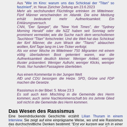
Aus "
Wie im Kino: warum uns das Schicksal der "Titan" so
fasziniert
", in: Neue Züricher Zeitung am 23.6.2023
Mehr als sechshundert Flüchtlinge ertrinken im Mittelmeer.
Fünf Männer verschwinden im Atlantik. Die eine Meldung
erhält bedeutend mehr Aufmerksamkeit. Ein
Erklärungsversuch.
CNN, "Der Spiegel", die "New York Times", der "Sydney
Morning Herald" oder die NZZ haben seit Sonntag sehr
prominent vermeldet, wie die Suche nach dem verschollenen
Tauchboot "Titan" fortschreitet. Und die Welt hat das Schicksal
der fünf Männer, die zum Wrack der "Titanic" abtauchen
wollten, fünf Tage lang im Live-Ticker verfolgt.
Als vor einer Woche im Mittelmeer 750 Migranten mit einem
völlig überladenen Boot gekentert waren, war die
Aufmerksamkeit deutlich kleiner. Weniger Artikel, weniger
illuster präsentiert. Weniger Aufruhr, weniger Klicks, weniger
Posts. Nur hundert Passagiere überlebten.
Aus einem Kommentar in der Jungen Welt
AfD und CDU besorgen die Hetze. SPD, Grüne und FDP
machen die Gesetze.
Rassismus in der Bibel: 5. Mose 23:3
Es soll auch kein Mischling in die Gemeinde des Herrn
kommen; auch seine Nachkommenschaft bis ins zehnte Glied
soll nicht in die Gemeinde des Herrn kommen.
Das Wesen des Rassismus
Eine beeindrduckende Geschichte erzählt
Lilian Thuram in einem
Interview
. Sie zeigt auf eine einprägsame Weise, wo und wie Rassismus
das durchschnittliche Denken bestimmt: "
Erst vor kurzem war ich in einer