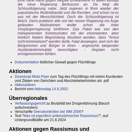
Eine harte Hand gegen illegale Einwanderer in Italien kündigt
die neue Regierung Berlusconi an. Da liegt die
Schlussfolgerung nahe: Jetzt regieren in Rom wieder der
populistische Multimilliardär und die Rechten, und schon ist es
aus mit der Menschlichkeit. Doch die Schlussfolgerung ist
falsch. Denn praktisch alle von der neuen Regierung ins Auge
gefassten Maßnahmen wollte schon die linke
Vorgängerregierung einführen. Das Paket war von den
mitregierenden Kommunisten mit der ehrenwerten, aber
letztlich fatalen Begründung blockiert worden, dass "Armut
nicht kriminalisiert" werden dürfe. Fatal deswegen, weil sich die
Bürgerinnen und Bürger in ihren - angesichts steigender
Ausländerkriminalität berechtigten - Ängsten nicht
ernstgenommen fühlten.
Dokumentation
tödlicher Gewalt gegen Flüchtlinge
Aktionen
Download Mobi-Flyer
zum Tag des Flüchtlings mit vielen Kurztexten
und Zitaten von Gerichten und Abschiebebehörden als .pdf
Aktionsideen
Bericht vom
Aktionstag 14.9.2002
Überregionales
Verfassungsgericht
zu Brutalität bei Drogenfahnung (Bauch
aufschneiden)
Verschärfte
Grenzkontrollen bei WM 2006
?
Text "
Was ist eigentlich antimuslimischer Rassismus?
", auf:
UntergrundBlättle am 21.8.2024
Aktionen gegen Rassismus und