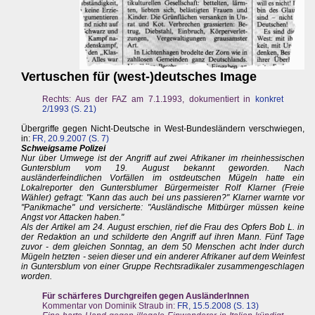
Vertuschen für (west-)deutsches Image
Rechts: Aus der FAZ am 7.1.1993, dokumentiert in
konkret
2/1993 (S. 21)
Übergriffe gegen Nicht-Deutsche in West-Bundesländern verschwiegen,
in:
FR, 20.9.2007 (S. 7)
Schweigsame Polizei
Nur über Umwege ist der Angriff auf zwei Afrikaner im rheinhessischen
Guntersblum vom 19. August bekannt geworden. Nach
ausländerfeindlichen Vorfällen im ostdeutschen Mügeln hatte ein
Lokalreporter den Guntersblumer Bürgermeister Rolf Klarner (Freie
Wähler) gefragt: "Kann das auch bei uns passieren?" Klarner warnte vor
"Panikmache" und versicherte: "Ausländische Mitbürger müssen keine
Angst vor Attacken haben."
Als der Artikel am 24. August erschien, rief die Frau des Opfers Bob L. in
der Redaktion an und schilderte den Angriff auf ihren Mann. Fünf Tage
zuvor - dem gleichen Sonntag, an dem 50 Menschen acht Inder durch
Mügeln hetzten - seien dieser und ein anderer Afrikaner auf dem Weinfest
in Guntersblum von einer Gruppe Rechtsradikaler zusammengeschlagen
worden.
Für schärferes Durchgreifen gegen AusländerInnen
Kommentar von Dominik Straub in:
FR, 15.5.2008 (S. 13)