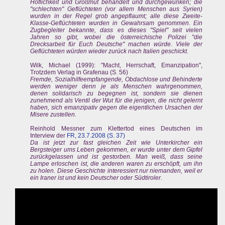
Höflichkeit und Großmut behandelt und durchgewunken; die
"schlechten" Geflüchteten (vor allem Menschen aus Syrien)
wurden in der Regel grob angepflaumt; alle diese Zweite-
Klasse-Geflüchteten wurden in Gewahrsam genommen. Ein
Zugbegleiter bekannte, dass es dieses "Spiel" seit vielen
Jahren so gibt, wobei die österreichische Polizei "die
Drecksarbeit für Euch Deutsche" machen würde. Viele der
Geflüchteten würden wieder zurück nach Italien geschickt.
Wilk, Michael (1999): "Macht, Herrschaft, Emanzipation",
Trotzdem Verlag in Grafenau (S. 56)
Fremde, Sozialhilfeempfangende, Obdachlose und Behinderte
werden weniger denn je als Menschen wahrgenommen,
denen solidarisch zu begegnen ist, sondern sie dienen
zunehmend als Ventil der Wut für die jenigen, die nicht gelernt
haben, sich emanzipativ gegen die eigentlichen Ursachen der
Misere zustellen.
Reinhold Messner zum Klettertod eines Deutschen im
Interview der
FR, 23.7.2008 (S. 37)
Da ist jetzt zur fast gleichen Zeit wie Unterkircher ein
Bergsteiger ums Leben gekommen, er wurde unter dem Gipfel
zurückgelassen und ist gestorben. Man weiß, dass seine
Lampe erloschen ist, die anderen waren zu erschöpft, um ihn
zu holen. Diese Geschichte interessiert nur niemanden, weil er
ein Iraner ist und kein Deutscher oder Südtiroler.