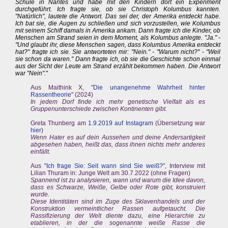
Schule in Nantes und habe mit den Kindern dort ein Experiment
durchgeführt. Ich fragte sie, ob sie Christoph Kolumbus kannten.
"Natürlich", lautete die Antwort. Das sei der, der Amerika entdeckt habe.
Ich bat sie, die Augen zu schließen und sich vorzustellen, wie Kolumbus
mit seinem Schiff damals in Amerika ankam. Dann fragte ich die Kinder, ob
Menschen am Strand seien in dem Moment, als Kolumbus anlegte. "Ja." -
"Und glaubt ihr, diese Menschen sagen, dass Kolumbus Amerika entdeckt
hat?" fragte ich sie. Sie antworteten mir: "Nein." - "Warum nicht?" - "Weil
sie schon da waren." Dann fragte ich, ob sie die Geschichte schon einmal
aus der Sicht der Leute am Strand erzählt bekommen haben. Die Antwort
war "Nein".
"
Aus Maithink X, "
Die unangenehme Wahrheit hinter
Rassentheorie
" (2024)
In jedem Dorf finde ich mehr genetische Vielfalt als es
Gruppenunterschiede zwischen Kontinenten gibt.
Greta Thunberg am
1.9.2019 auf Instagram
(Übersetzung war
hier
)
Wenn Hater es auf dein Aussehen und deine Andersartigkeit
abgesehen haben, heißt das, dass ihnen nichts mehr anderes
einfällt.
Aus "
Ich frage Sie: Seit wann sind Sie weiß?
", Interview mit
Lilian Thuram in: Junge Welt am 30.7.2022 (ohne Fragen)
Spannend ist zu analysieren, wann und warum die Idee davon,
dass es Schwarze, Weiße, Gelbe oder Rote gibt, konstruiert
wurde.
Diese Identitäten sind im Zuge des Sklavenhandels und der
Konstruktion vermeintlicher Rassen aufgetaucht. Die
Rassifizierung der Welt diente dazu, eine Hierarchie zu
etablieren, in der die sogenannte weiße Rasse die