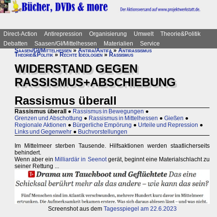
Direct-Action
Antirepression
Organisierung
Umwelt
Theorie&Politik
Debatten
Saasen/GI/Mittelhessen
Materialien
Service
Saasen/GI/Mittelhessen
»
Antira/Antifa
»
Antirassismus
Theorie&Politik
»
Rechte Ideologien
»
Rassismus
WIDERSTAND GEGEN
RASSISMUS+ABSCHIEBUNG
Rassismus überall
Rassismus überall
●
Rassismus in Bewegungen
●
Grenzen und Abschottung
●
Rassismus in Mittelhessen
●
Gießen
●
Regionale Aktionen
●
Bürgerliche Empörung
●
Urteile und Repression
●
Links und Gegenwehr
●
Buchvorstellungen
Im Mittelmeer sterben Tausende. Hilfsaktionen werden staatlicherseits
behindert.
Wenn aber ein
Milliardär in Seenot
gerät, beginnt eine Materialschlacht zu
seiner Rettung ...
Screenshot aus dem
Tagesspiegel am 22.6.2023