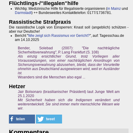
Flüchtlings-/"Illegalen"hilfe
Wichtig: Medizinische Hilfe für Illegalisierte organisieren (
in Mainz
und
Darmstadt
) ++ Bundesweites Kontakttelefon: 0177/1736781.
Rassistische Strafpraxis
Die rassistische Logik von Einsperren: Knast soll (angeblich) schützen -
aber nur Deutsche!
Bericht "
Wie zeigt sich Rassismus vor Gericht?
", auf: Tagesschau.de
am 14.10.2025
Bender, Solebad (2007): "Die nachträgliche
Sicherheitsverwahrung", P. Lang Frankfurt (S. 108)
Als einzig ersichtlicher Grund, trotz Vorliegen aller
Voraussetzungen, von einer nachträglichen Anordnugn von
Sicherungsverwahrung abzusehen, bleibt, dass der Verurteilte
ohnehin aus Deutschland ausgewiesen wird, weil er Ausländer
ist.
Woanders sind die Menschen also egal ...
Hetzer
Jair Bolsonaro (brasilianischer Präsident) laut Junge Welt am
25.1.2020
Mit Sicherheit haben sich die Indigenen verändert und
weiterentwickelt. Sie sind immer mehr menschliche Wesen wie
wir.
Kommentare