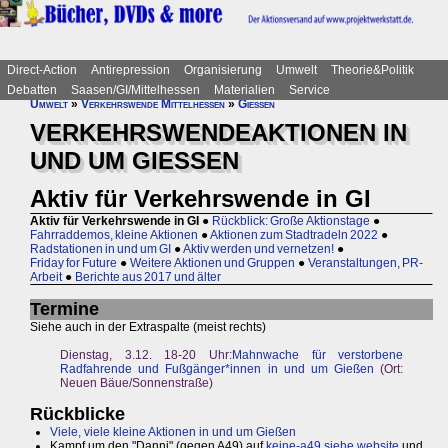
Direct-Action
Antirepression
Organisierung
Umwelt
Theorie&Politik
Debatten
Saasen/GI/Mittelhessen
Materialien
Service
Umwelt
»
Verkehrswende Mittelhessen
»
Gießen
VERKEHRSWENDEAKTIONEN IN
UND UM GIESSEN
Aktiv für Verkehrswende in GI
Aktiv für Verkehrswende in GI
●
Rückblick: Große Aktionstage
●
Fahrraddemos, kleine Aktionen
●
Aktionen zum Stadtradeln 2022
●
Radstationen in und um GI
●
Aktiv werden und vernetzen!
●
Friday for Future
●
Weitere Aktionen und Gruppen
●
Veranstaltungen, PR-
Arbeit
●
Berichte aus 2017 und älter
Termine
Siehe auch in der Extraspalte (meist rechts)
Dienstag, 3.12. 18-20 Uhr:
Mahnwache für verstorbene
Radfahrende und Fußgänger*innen in und um Gießen
(Ort:
Neuen Bäue/Sonnenstraße)
Rückblicke
Viele, viele kleine Aktionen in und um Gießen
Kampf um den "Danni" (gegen A49) auf
keine-a49.siehe.website
und