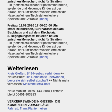
zwischen Menschen, nicht für Straßen!
Ein (hoffentlich) schöner Spätsommerabend,
spielende und kletternde Kinder auf der
Straße, der Duft frischer Waffeln erreicht die
Nase, auf einem Tisch stehen leckere
Speisen und Getränke.
[mehr]
Freitag, 11.09.2026 17:00-20:00 Uhr
in/bei Reiskirchen, Burkhardsfelden am
Backhaus und auf dem Kirchplatz
8. Begegnungsfest: Brücken bauen
zwischen Menschen, nicht für Straßen!
Ein (hoffentlich) schöner Spätsommerabend,
spielende und kletternde Kinder auf der
Straße, der Duft frischer Waffeln erreicht die
Nase, auf einem Tisch stehen leckere
Speisen und Getränke.
[mehr]
Weiterlesen
Kreis Gießen: B49-Neubau verhindern
++
Neues Buch:
Die Demokratie überwinden,
bevor sie sich selbst abschafft
++ Nichts mehr
verpassen:
Mailverteiler&Chats
Neue Mobilnr.: 015511439808), Festnetz
bleibt 06401-903283
VERKEHRSWENDE IN GIESSEN: DIE
KONKRETEN VORSCHLÄGE
Fahrrad, Tram, Flaniermeilen