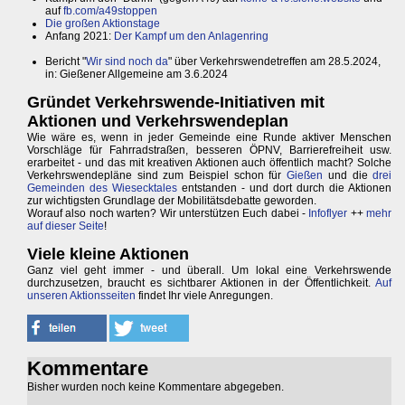
auf
fb.com/a49stoppen
Die großen Aktionstage
Anfang 2021:
Der Kampf um den Anlagenring
Bericht "
Wir sind noch da
" über Verkehrswendetreffen am 28.5.2024,
in: Gießener Allgemeine am 3.6.2024
Gründet Verkehrswende-Initiativen mit
Aktionen und Verkehrswendeplan
Wie wäre es, wenn in jeder Gemeinde eine Runde aktiver Menschen
Vorschläge für Fahrradstraßen, besseren ÖPNV, Barrierefreiheit usw.
erarbeitet - und das mit kreativen Aktionen auch öffentlich macht? Solche
Verkehrswendepläne sind zum Beispiel schon für
Gießen
und die
drei
Gemeinden des Wiesecktales
entstanden - und dort durch die Aktionen
zur wichtigsten Grundlage der Mobilitätsdebatte geworden.
Worauf also noch warten? Wir unterstützen Euch dabei -
Infoflyer
++
mehr
auf dieser Seite
!
Viele kleine Aktionen
Ganz viel geht immer - und überall. Um lokal eine Verkehrswende
durchzusetzen, braucht es sichtbarer Aktionen in der Öffentlichkeit.
Auf
unseren Aktionsseiten
findet Ihr viele Anregungen.
Kommentare
Bisher wurden noch keine Kommentare abgegeben.