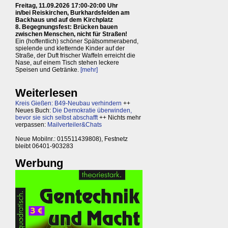
Freitag, 11.09.2026 17:00-20:00 Uhr
in/bei Reiskirchen, Burkhardsfelden am
Backhaus und auf dem Kirchplatz
8. Begegnungsfest: Brücken bauen
zwischen Menschen, nicht für Straßen!
Ein (hoffentlich) schöner Spätsommerabend,
spielende und kletternde Kinder auf der
Straße, der Duft frischer Waffeln erreicht die
Nase, auf einem Tisch stehen leckere
Speisen und Getränke.
[mehr]
Weiterlesen
Kreis Gießen: B49-Neubau verhindern
++
Neues Buch:
Die Demokratie überwinden,
bevor sie sich selbst abschafft
++ Nichts mehr
verpassen:
Mailverteiler&Chats
Neue Mobilnr.: 015511439808), Festnetz
bleibt 06401-903283
Werbung