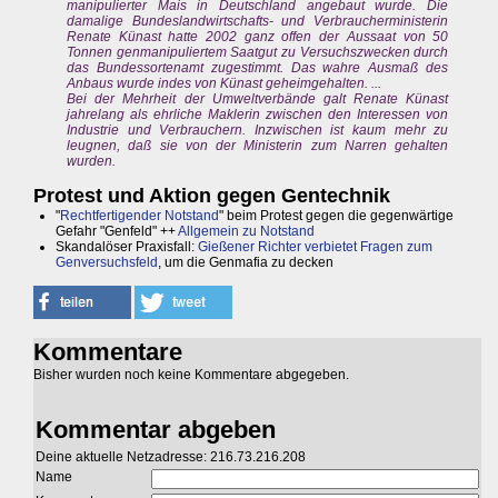
manipulierter Mais in Deutschland angebaut wurde. Die
damalige Bundeslandwirtschafts- und Verbraucherministerin
Renate Künast hatte 2002 ganz offen der Aussaat von 50
Tonnen genmanipuliertem Saatgut zu Versuchszwecken durch
das Bundessortenamt zugestimmt. Das wahre Ausmaß des
Anbaus wurde indes von Künast geheimgehalten. ...
Bei der Mehrheit der Umweltverbände galt Renate Künast
jahrelang als ehrliche Maklerin zwischen den Interessen von
Industrie und Verbrauchern. Inzwischen ist kaum mehr zu
leugnen, daß sie von der Ministerin zum Narren gehalten
wurden.
Protest und Aktion gegen Gentechnik
"
Rechtfertigender Notstand
" beim Protest gegen die gegenwärtige
Gefahr "Genfeld" ++
Allgemein zu Notstand
Skandalöser Praxisfall:
Gießener Richter verbietet Fragen zum
Genversuchsfeld
, um die Genmafia zu decken
Kommentare
Bisher wurden noch keine Kommentare abgegeben.
Kommentar abgeben
Deine aktuelle Netzadresse: 216.73.216.208
Name