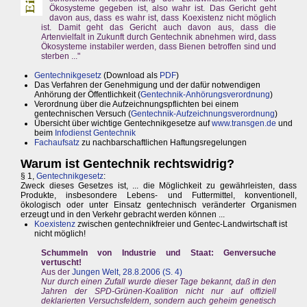
Ökosysteme gegeben ist, also wahr ist. Das Gericht geht
davon aus, dass es wahr ist, dass Koexistenz nicht möglich
ist. Damit geht das Gericht auch davon aus, dass die
Artenvielfalt in Zukunft durch Gentechnik abnehmen wird, dass
Ökosysteme instabiler werden, dass Bienen betroffen sind und
sterben ..."
Gentechnikgesetz
(Download als
PDF
)
Das Verfahren der Genehmigung und der dafür notwendigen
Anhörung der Öffentlichkeit (
Gentechnik-Anhörungsverordnung
)
Verordnung über die Aufzeichnungspflichten bei einem
gentechnischen Versuch (
Gentechnik-Aufzeichnungsverordnung
)
Übersicht über wichtige Gentechnikgesetze auf
www.transgen.de
und
beim
Infodienst Gentechnik
Fachaufsatz
zu nachbarschaftlichen Haftungsregelungen
Warum ist Gentechnik rechtswidrig?
§ 1,
Gentechnikgesetz
:
Zweck dieses Gesetzes ist, ... die Möglichkeit zu gewährleisten, dass
Produkte, insbesondere Lebens- und Futtermittel, konventionell,
ökologisch oder unter Einsatz gentechnisch veränderter Organismen
erzeugt und in den Verkehr gebracht werden können ...
Koexistenz
zwischen gentechnikfreier und Gentec-Landwirtschaft ist
nicht möglich!
Schummeln von Industrie und Staat: Genversuche
vertuscht!
Aus der
Jungen Welt, 28.8.2006 (S. 4)
Nur durch einen Zufall wurde dieser Tage bekannt, daß in den
Jahren der SPD-Grünen-Koalition nicht nur auf offiziell
deklarierten Versuchsfeldern, sondern auch geheim genetisch