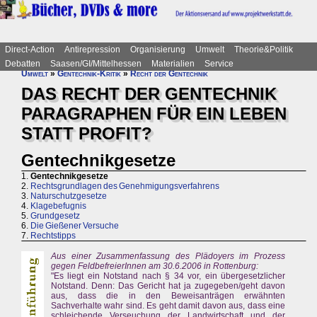
Direct-Action
Antirepression
Organisierung
Umwelt
Theorie&Politik
Debatten
Saasen/GI/Mittelhessen
Materialien
Service
Umwelt
»
Gentechnik-Kritik
»
Recht der Gentechnik
DAS RECHT DER GENTECHNIK
PARAGRAPHEN FÜR EIN LEBEN
STATT PROFIT?
Gentechnikgesetze
1.
Gentechnikgesetze
2.
Rechtsgrundlagen des Genehmigungsverfahrens
3.
Naturschutzgesetze
4.
Klagebefugnis
5.
Grundgesetz
6.
Die Gießener Versuche
7.
Rechtstipps
Aus einer Zusammenfassung des Plädoyers im Prozess
gegen FeldbefreierInnen am 30.6.2006 in Rottenburg:
"Es liegt ein Notstand nach § 34 vor, ein übergesetzlicher
Notstand. Denn: Das Gericht hat ja zugegeben/geht davon
aus, dass die in den Beweisanträgen erwähnten
Sachverhalte wahr sind. Es geht damit davon aus, dass eine
schleichende Verseuchung der Landwirtschaft und der