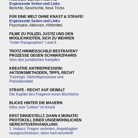
Ergänzende Seiten und Links
Berichte, Geschichte, fiese Tricks
FÜR EINE WELT OHNE KNAST & STRAFE!
Ergänzende Seiten und Links
Psychiatrie, Aktionen, Hilfsmittel.
FILME ZU POLIZEI, JUSTIZ UND DEN
MÖGLICHKEITEN, SICH ZU WEHREN
"Unter Paragraphen" I und II
TROTZ HINWEISSCHILD BESTRAFEN?
PROZESSE GEGEN SCHWARZFAHRIS
Sinn des juristischen Kampfes
KREATIVE ANTIREPRESSION:
AKTIONSMETHODEN, TIPPS, RECHT
Trainings: Gerichtsprozesse und
Polizeikontakt
STRAFE - RECHT AUF GEWALT
Die Kapitel des Fragend-voran-Büchleins
BLICKE HINTER DIE MAUERN
Infos zum "Leben" im Knast
ERST EINGESTELLT, DANN 6 MONATE!
PROTOKOLL EINER UNGEWÖHNLICHEN
GERICHTSVERHANDLUNG
1. Instanz: Fragen verboten, Angeklagten
rausgeschmissen, dann hart verurteilt!