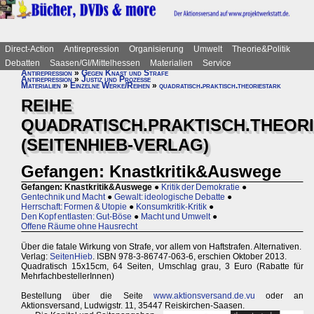
Direct-Action
Antirepression
Organisierung
Umwelt
Theorie&Politik
Debatten
Saasen/GI/Mittelhessen
Materialien
Service
Antirepression
»
Gegen Knast und Strafe
Antirepression
»
Justiz und Prozesse
Materialien
»
Einzelne Werke/Reihen
»
quadratisch.praktisch.theoriestark
REIHE
QUADRATISCH.PRAKTISCH.THEOR
(SEITENHIEB-VERLAG)
Gefangen: Knastkritik&Auswege
Gefangen: Knastkritik&Auswege
●
Kritik der Demokratie
●
Gentechnik und Macht
●
Gewalt: ideologische Debatte
●
Herrschaft: Formen & Utopie
●
Konsumkritik-Kritik
●
Den Kopf entlasten: Gut-Böse
●
Macht und Umwelt
●
Offene Räume ohne Hausrecht
Über die fatale Wirkung von Strafe, vor allem von Haftstrafen. Alternativen.
Verlag:
SeitenHieb
. ISBN 978-3-86747-063-6, erschien Oktober 2013.
Quadratisch 15x15cm, 64 Seiten, Umschlag grau, 3 Euro (Rabatte für
MehrfachbestellerInnen)
Bestellung über die Seite
www.aktionsversand.de.vu
oder an
Aktionsversand, Ludwigstr. 11, 35447 Reiskirchen-Saasen.