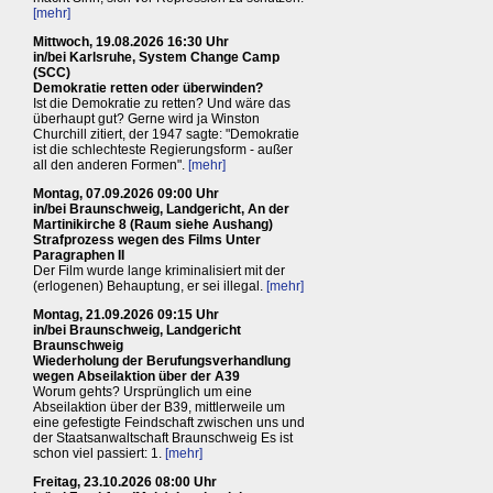
[mehr]
Mittwoch, 19.08.2026 16:30 Uhr
in/bei Karlsruhe, System Change Camp
(SCC)
Demokratie retten oder überwinden?
Ist die Demokratie zu retten? Und wäre das
überhaupt gut? Gerne wird ja Winston
Churchill zitiert, der 1947 sagte: "Demokratie
ist die schlechteste Regierungsform - außer
all den anderen Formen".
[mehr]
Montag, 07.09.2026 09:00 Uhr
in/bei Braunschweig, Landgericht, An der
Martinikirche 8 (Raum siehe Aushang)
Strafprozess wegen des Films Unter
Paragraphen II
Der Film wurde lange kriminalisiert mit der
(erlogenen) Behauptung, er sei illegal.
[mehr]
Montag, 21.09.2026 09:15 Uhr
in/bei Braunschweig, Landgericht
Braunschweig
Wiederholung der Berufungsverhandlung
wegen Abseilaktion über der A39
Worum gehts? Ursprünglich um eine
Abseilaktion über der B39, mittlerweile um
eine gefestigte Feindschaft zwischen uns und
der Staatsanwaltschaft Braunschweig Es ist
schon viel passiert: 1.
[mehr]
Freitag, 23.10.2026 08:00 Uhr