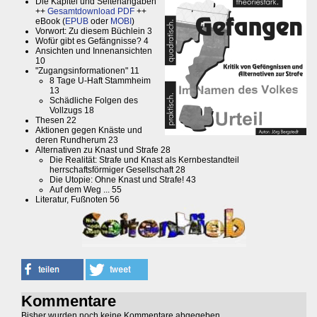
Die Kapitel und Seitenangaben
++
Gesamtdownload PDF
++
eBook (
EPUB
oder
MOBI
)
Vorwort: Zu diesem Büchlein 3
Wofür gibt es Gefängnisse? 4
Ansichten und Innenansichten
10
"Zugangsinformationen" 11
8 Tage U-Haft Stammheim
13
Schädliche Folgen des
Vollzugs 18
Thesen 22
Aktionen gegen Knäste und
deren Rundherum 23
Alternativen zu Knast und Strafe 28
Die Realität: Strafe und Knast als Kernbestandteil
herrschaftsförmiger Gesellschaft 28
Die Utopie: Ohne Knast und Strafe! 43
Auf dem Weg ... 55
Literatur, Fußnoten 56
Kommentare
Bisher wurden noch keine Kommentare abgegeben.