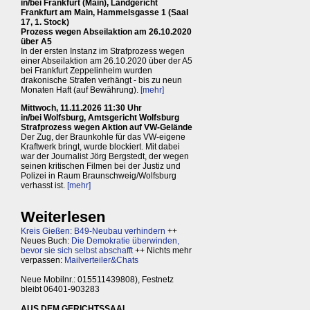
in/bei Frankfurt (Main), Landgericht
Frankfurt am Main, Hammelsgasse 1 (Saal
17, 1. Stock)
Prozess wegen Abseilaktion am 26.10.2020
über A5
In der ersten Instanz im Strafprozess wegen
einer Abseilaktion am 26.10.2020 über der A5
bei Frankfurt Zeppelinheim wurden
drakonische Strafen verhängt - bis zu neun
Monaten Haft (auf Bewährung).
[mehr]
Mittwoch, 11.11.2026 11:30 Uhr
in/bei Wolfsburg, Amtsgericht Wolfsburg
Strafprozess wegen Aktion auf VW-Gelände
Der Zug, der Braunkohle für das VW-eigene
Kraftwerk bringt, wurde blockiert. Mit dabei
war der Journalist Jörg Bergstedt, der wegen
seinen kritischen Filmen bei der Justiz und
Polizei in Raum Braunschweig/Wolfsburg
verhasst ist.
[mehr]
Weiterlesen
Kreis Gießen: B49-Neubau verhindern
++
Neues Buch:
Die Demokratie überwinden,
bevor sie sich selbst abschafft
++ Nichts mehr
verpassen:
Mailverteiler&Chats
Neue Mobilnr.: 015511439808), Festnetz
bleibt 06401-903283
AUS DEM GERICHTSSAAL