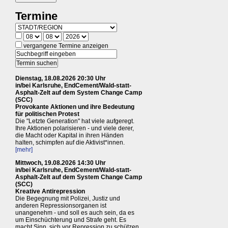
Termine
vergangene Termine anzeigen
Dienstag, 18.08.2026 20:30 Uhr
in/bei Karlsruhe, EndCement/Wald-statt-
Asphalt-Zelt auf dem System Change Camp
(SCC)
Provokante Aktionen und ihre Bedeutung
für politischen Protest
Die "Letzte Generation" hat viele aufgeregt.
Ihre Aktionen polarisieren - und viele derer,
die Macht oder Kapital in ihren Händen
halten, schimpfen auf die Aktivist*innen.
[mehr]
Mittwoch, 19.08.2026 14:30 Uhr
in/bei Karlsruhe, EndCement/Wald-statt-
Asphalt-Zelt auf dem System Change Camp
(SCC)
Kreative Antirepression
Die Begegnung mit Polizei, Justiz und
anderen Repressionsorganen ist
unangenehm - und soll es auch sein, da es
um Einschüchterung und Strafe geht. Es
macht Sinn, sich vor Repression zu schützen.