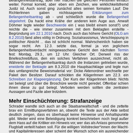
Befangenheitsantrag, aber hier machen die gleichen Personen einfach
weiter. Formal korrekt, aber eben ein Zeichen, wie wirklichkeitsfremd
Justiz ist. Auch sonst ging zunächst alles seinen formalen Lauf: Die
RichterInnen gaben nichtssagende
Erklärungen zum
Befangenheitsantrag
ab - und schließlich wurde die
Befangenheit
abgelehnt
. Da hackt eine Krähe der anderen kein Auge aus. Anwalt
Döhmer legte wieder
Beschwerde
ein ( was bleibt einem sonst?) und
reichte die - wie immer zusammen mit dem Beklagten erstellte -
Begründung
am 22.1.2010
nach. Doch auch das höhere Gericht (
OLG am
8.2.2010
) fand alles völlig in Ordnung. Sozialrassismus, Verschleppung in
politischer Absicht ... das ist schlicht normal. Wahrscheinlich haben sie
sogar recht. Am 12.3. setzte das, formal ja von jeglichem
Befangenheitsverdacht reingewaschene Gericht den nächsten
Termin
fest: Montag, 29.3., um 12 Uhr. Gleicher Ort. Derweil riss der
Briefeschreibfluss, den ein solches Verfahren auszeichnet, nicht ab.
Während der Befangenheitsantrag durch die Instanzen getrieben wurde,
erwiderte der Beklagte
am 8.3.2010 die Hauptsachklage und legte nun
das umfangreiche Beweismaterial vor: Dicke Aktenordner wechselte per
Paket den Besitzer. Darauf schickten die KlägerInnen am 22.3. ein
Schreiben zur Klageergänzung
. Der Kurs der KlägerInnen blieb: Nichts
sei beleigt und über die Broschüre werde nicht geredet. Offenbar schien
ihnen diese zu gut belegt. Verboten werden sollten die zentralen
Aussagen und Fazite aber trotzdem.
Mehr Einschüchterung: Strafanzeige
Schrader wandte sich auch an die Staatsanwaltschaft - und die zettelte
brav ein Ermittlungsverfahren an, obwohl die Texte aus der Akte selbst
deutlich zeigen, dass es überhaupt keine Hinweise und Anhaltspunkte
gibt. Weder wird eine Beleidigung konkret beschrieben noch liegt außer
dem Hass auf die Kritiker ein Hinweis vor, wer das als Anlass genommene
Flugblatt verteilt haben soll. Für die willigen Vollstrecker*innen der Macht-
und Kapitalinteressen aber scheint der Wunsch schon ein ausreichender