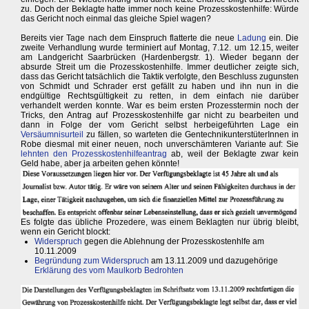
zu. Doch der Beklagte hatte immer noch keine Prozesskostenhilfe: Würde
das Gericht noch einmal das gleiche Spiel wagen?
Bereits vier Tage nach dem Einspruch flatterte die neue
Ladung
ein. Die
zweite Verhandlung wurde terminiert auf Montag, 7.12. um 12.15, weiter
am Landgericht Saarbrücken (Hardenbergstr. 1). Wieder begann der
absurde Streit um die Prozesskostenhilfe. Immer deutlicher zeigte sich,
dass das Gericht tatsächlich die Taktik verfolgte, den Beschluss zugunsten
von Schmidt und Schrader erst gefällt zu haben und ihn nun in die
endgültige Rechtsgültigkeit zu retten, in dem einfach nie darüber
verhandelt werden konnte. War es beim ersten Prozesstermin noch der
Tricks, den Antrag auf Prozesskostenhilfe gar nicht zu bearbeiten und
dann in Folge der vom Gericht selbst herbeigeführten Lage ein
Versäumnisurteil
zu fällen, so warteten die GentechnikunterstüterInnen in
Robe diesmal mit einer neuen, noch unverschämteren Variante auf: Sie
lehnten den Prozesskostenhilfeantrag
ab, weil der Beklagte zwar kein
Geld habe, aber ja arbeiten gehen könnte!
Es folgte das übliche Prozedere, was einem Beklagten nur übrig bleibt,
wenn ein Gericht blockt:
Widerspruch
gegen die Ablehnung der Prozesskostenhlfe am
10.11.2009
Begründung zum Widerspruch
am 13.11.2009 und dazugehörige
Erklärung des vom Maulkorb Bedrohten