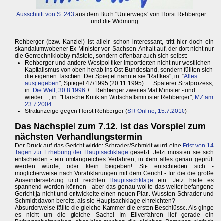
Ausschnitt von S. 243
aus dem Buch "Unterwegs" von Horst Rehberger ...
und die Widmung
Rehberger (bzw. Kanzlei) ist allein schon interessant, tritt hier doch ein
skandalumwobener Ex-Minister von Sachsen-Anhalt auf, der dort nicht nur
die Gentechniklobby mästete, sondern offenbar auch sich selbst:
Rehberger und andere Westpolitiker importierten nicht nur westlichen
Kapitalismus von oben herab ins Ost-Bundesland, sondern füllten sich
die eigenen Taschen. Der Spiegel nannte sie "Raffkes", in: "
Alles
ausgegeben
", Spiegel 47/1995 (20.11.1995) ++ Späterer Strafprozess,
in:
Die Welt, 30.8.1996
++ Rehberger zweites Mal Minister - und
wieder ..., in: "Harsche Kritik an Wirtschaftsminister Rehberger",
MZ am
23.7.2004
Strafanzeige gegen Horst Rehberger (
SR Online, 15.7.2010
)
Das Nachspiel zum 7.12. ist das Vorspiel zum
nächsten Verhandlungstermin
Der Druck auf das Gericht wirkte: Schrader/Schmidt wurd eine
Frist von 14
Tagen zur Erhebung der Hauptsachklage
gesetzt. Jetzt mussten sie sich
entscheiden - ein umfangreiches Verfahren, in dem alles genau geprüft
werden würde, oder klein beigeben! Sie entschieden sich -
möglicherweise nach Vorabklärungen mit dem Gericht - für die die große
Auseindersetzung und reichten
Hauptsachklage
ein. Jetzt hätte es
spannend werden können - aber das genau wollte das weiter befangene
Gericht ja nicht und entwickelte einen neuen Plan. Wussten Schrader und
Schmidt davon bereits, als sie Hauptsachklage einreichten?
Absurderweise fällte die gleiche Kammer die ersten Beschlüsse. Als ginge
es nicht um die gleiche Sache! Im Eilverfahren lief gerade ein