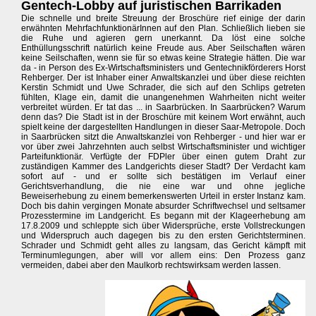
Gentech-Lobby auf juristischen Barrikaden
Die schnelle und breite Streuung der Broschüre rief einige der darin
erwähnten MehrfachfunktionärInnen auf den Plan. Schließlich lieben sie
die Ruhe und agieren gern unerkannt. Da löst eine solche
Enthüllungsschrift natürlich keine Freude aus. Aber Seilschaften wären
keine Seilschaften, wenn sie für so etwas keine Strategie hätten. Die war
da - in Person des Ex-Wirtschaftsministers und Gentechnikförderers Horst
Rehberger. Der ist Inhaber einer Anwaltskanzlei und über diese reichten
Kerstin Schmidt und Uwe Schrader, die sich auf den Schlips getreten
fühlten, Klage ein, damit die unangenehmen Wahrheiten nicht weiter
verbreitet würden. Er tat das ... in Saarbrücken. In Saarbrücken? Warum
denn das? Die Stadt ist in der Broschüre mit keinem Wort erwähnt, auch
spielt keine der dargestellten Handlungen in dieser Saar-Metropole. Doch
in Saarbrücken sitzt die Anwaltskanzlei von Rehberger - und hier war er
vor über zwei Jahrzehnten auch selbst Wirtschaftsminister und wichtiger
Parteifunktionär. Verfügte der FDPler über einen gutem Draht zur
zuständigen Kammer des Landgerichts dieser Stadt? Der Verdacht kam
sofort auf - und er sollte sich bestätigen im Verlauf einer
Gerichtsverhandlung, die nie eine war und ohne jegliche
Beweiserhebung zu einem bemerkenswerten Urteil in erster Instanz kam.
Doch bis dahin vergingen Monate absurder Schriftwechsel und seltsamer
Prozesstermine im Landgericht. Es begann mit der Klageerhebung am
17.8.2009 und schleppte sich über Widersprüche, erste Vollstreckungen
und Widerspruch auch dagegen bis zu den ersten Gerichtsterminen.
Schrader und Schmidt geht alles zu langsam, das Gericht kämpft mit
Terminumlegungen, aber will vor allem eins: Den Prozess ganz
vermeiden, dabei aber den Maulkorb rechtswirksam werden lassen.