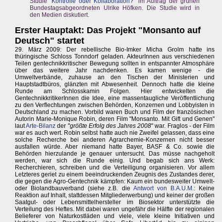
Studie "
Kontrolle oder Kollaboration?
" im Auftrag der grünen
Bundestagsabgeordneten Ulrike Höfken. Die Studie wird in
den Medien diskutiert.
Erster Hauptakt: Das Projekt "Monsanto auf
Deutsch" startet
29. März 2009: Der rebellische Bio-Imker Micha Grolm hatte ins
thüringische Schloss Tonndorf geladen. AkteurInnen aus verschiedenen
Teilen gentechnikkritischer Bewegung sollten in entspannter Atmosphäre
über das weitere Jahr nachdenken. Es kamen wenige - die
Umweltverbände, zuhause an den Tischen der Ministerien und
Hauptstadtbüros, glänzten mit Abwesenheit. Dennoch hatte die kleine
Runde am Schlosskamin Folgen. Hier entwickelten die
GentechnikkritikerInnen die Idee, eine massentaugliche Veröffentlichung
zu den Verflechtungen zwischen Behörden, Konzernen und Lobbyisten in
Deutschland zu machen. Vorbild waren Buch und Film der französischen
Autorin Marie-Monique Robin, deren Film "Monsanto. Mit Gift und Genen"
laut
Arte-Bilanz
der "
größte Erfolg des Jahres 2008
" war. Fraglos - der Film
war es auch wert. Robin selbst hatte auch nie Zweifel gelassen, dass eine
solche Recherche bei anderen Agrarchemie-Konzernen nicht besser
ausfallen würde. Aber niemand hatte Bayer, BASF & Co. sowie die
Behörden hierzulande je genauer untersucht. Das müsse nachgeholt
werden, war sich die Runde einig. Und begab sich ans Werk:
Recherchieren, schreiben und die Verteiligung organisieren. Vor allem
Letzteres geriet zu einem beeindruckenden Zeugnis des Zustandes derer,
die gegen die Agro-Gentechnik kämpfen: Kaum ein bundesweiter Umwelt-
oder Biolandbauverband (siehe z.B. die
Antwort von B.A.U.M.
: Keine
Reaktion auf Inhalt, stattdessen Mitgliederwerbung) und keiner der großen
Saatgut- oder Lebensmittelhersteller im Biosektor unterstützte die
Verteilung des Heftes. Mit dabei waren ungefähr die Hälfte der regionalen
Belieferer von Naturkostläden und viele, viele kleine Initiativen und