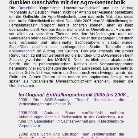
dunklen Geschäfte mit der Agro-Gentechnik
Die
Broschüre
"Organisierte Unverantwortlichkeit" und der
Vortrag
"Monsanto auf Deutsch" waren nicht der Anfang der Auseinandersetzung
um die Geflechte der Agro-Gentechnik, aber das erste Mal, dass diese
eine breite Öffentlichkeit erreicht. Das hätte 2005 eine Veröffentlichung im
Fernsehmagazin "Report" bereits schaffen können, aber es blieb
überraschend still. Andreas Bauer mühte sich im Umweltinstitut München -
vor allem zu speziellen Themen wie den Verflechtungen rund um
Gatersleben oder das Agrobiotechnikum -, bis er dort gegangen und durch
eine verbands- und grünennahe Sachbearbeiterin ersetzt wurde.
Schließlich erschien die umfangreiche Studie "
Kontrolle oder
Kollaberation?
" im Auftrag der Grünen. Das war erstmals ein großer
Rundumschlag mit Schwerpunkt auf die Bundes- und EU-Behörden beim
Zulassungsverfahren des MON810. Doch es blieb eine akademische
Schrift, die in parlamentarischen Kreisen und Verbandsapparaten
herumging. Vielleicht scheuten die Grünen auch selbst, aus allem mehr zu
machen. Schließlich war, wie in der Studie noch verschwiegen wurde, die
Rolle der Grünen-Oberen alles andere als applausverdächtigt. Auch
später, als "Organisierte Unverantwortlichkeit" erschien, blieben die
Grünen
stumm ...
Im Original: Enthüllungschronik 2005 bis 2008 ...
2005: Die
SWR-Sendung "Report"
thematisiert die
Verflechtungen rund um das BVL
2006-2008: Andreas Bauer veröffentlicht mehrere
Abhandlungen über die Seilschaften in der Gentechnik, u.a.
rund um
Gatersleben
, in
Sachsen-Anhalt
und in
Mecklenburg-
Vorpommern
2008: Antje Lorch und Christoph Then veröffentlichen die