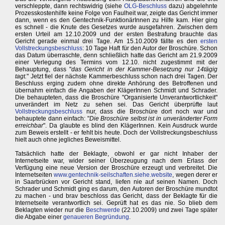
verschleppte, dann rechtswidrig (siehe
OLG-Beschluss
dazu) abgelehnte
Prozesskostenhilfe keine Folge von Faulheit war, zeigte das Gericht immer
dann, wenn es den Gentechnik-FunktionärInnen zu Hilfe kam. Hier ging
es schnell - die Knute des Gesetzes wurde ausgefahren. Zwischen dem
ersten Urteil am 12.10.2009 und der ersten Bestrafung brauchte das
Gericht gerade einmal drei Tage. Am 15.10.2009 fällte es den
ersten
Vollstreckungsbeschluss
: 10 Tage Haft für den Autor der Broschüre. Schon
das Datum überraschte, denn schließlich hatte das Gericht am 21.9.2009
einer Verlegung des Termins vom 12.10. nicht zugestimmt mit der
Behauptung, dass "
das Gericht in der Kammer-Besetzung nur 14tägig
tagt.
" Jetzt fiel der nächste Kammerbeschluss schon nach drei Tagen. Der
Beschluss erging zudem ohne direkte Anhörung des Betroffenen und
übernahm einfach die Angaben der KlägerInnen Schmidt und Schrader.
Die behaupteten, dass die Broschüre "Organisierte Unverantwortlichkeit"
unverändert im Netz zu sehen sei. Das Gericht überprüfte laut
Vollstreckungsbeschluss
nur, dass die Broschüre dort noch war und
behauptete dann einfach: "
Die Broschüre selbst ist in unveränderter Form
erreichbar
". Da glaubte es blind den KlägerInnen. Kein Ausdruck wurde
zum Beweis erstellt - er fehlt bis heute. Doch der Vollstreckungsbeschluss
hielt auch ohne jegliches Beweismittel.
Tatsächlich hatte der Beklagte, obwohl er gar nicht Inhaber der
Internetseite war, wider seiner Überzeugung nach dem Erlass der
Verfügung eine neue Version der Broschüre erzeugt und verbreitet. Die
Internetseiten
www.gentechnik-seilschaften.siehe.website
, wegen derer er
in Saarbrücken vor Gericht stand, liefen nie auf seinen Namen. Doch
Schrader und Schmidt ging es darum, den Autoren der Broschüre mundtot
zu machen - und brav beschloss das Gericht, dass der Beklagte für die
Internetseite verantwortlich sei. Geprüft hat es das nie. So blieb dem
Beklagten wieder nur die
Beschwerde
(22.10.2009) und zwei Tage später
die Abgabe einer
genaueren Begründung
.