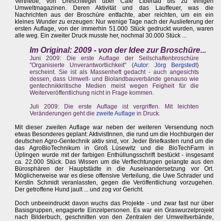
Vertriebe, von Dreschflegel über Cafe Libertád bis zu einigen
Umweltmagazinen. Deren Aktivität und das Lauffeuer, was die
Nachrichten aus der Broschüre entfachte, aber reichten, um ein ein
kleines Wunder zu erzeugen: Nur wenige Tage nach der Auslieferung der
ersten Auflage, von der immerhin 51.000 Stück gedruckt wurden, waren
alle weg. Ein zweiter Druck musste her, nochmal 30.000 Stück ...
Im Original: 2009 - von der Idee zur Broschüre...
Juni 2009: Die erste Auflage der Seilschaftenbroschüre
"Organisierte Unverantwortlichkeit" (
Autor: Jörg Bergstedt
)
erscheint. Sie ist als Massenheft gedacht - auch angesichts
dessen, dass Umwelt- und Biolandbauverbände genauso wie
gentechnikkritische Medien meist wegen Feigheit für die
Weiterveröffentlichung nicht in Frage kommen.
Juli 2009: Die erste Auflage ist vergriffen. Mit leichten
Veränderungen geht die
zweite Auflage
in Druck.
Mit dieser zweiten Auflage war neben der weiteren Versendung noch
etwas Besonderes geplant: AktivistInnen, die rund um die Hochburgen der
deutschen Agro-Gentechnik aktiv sind, vor. Jeder Briefkasten rund um die
das AgroBioTechnikum in Groß Lüsewitz und die BioTechFarm in
Üplingen wurde mit der farbigen Enthüllungsschrift bestückt - insgesamt
ca. 22.000 Stück. Das Wissen um die Verflechtungen gelangte aus den
Bürosphären der Hauptstädte in die Auseinandersetzung vor Ort.
Möglicherweise war es diese offensive Verteilung, die Uwe Schrader und
Kerstin Schmidt veranlassten, gegen die Veröffentlichung vorzugehen.
Der getroffene Hund jault ... und zog vor Gericht.
Doch unbeeindruckt davon wuchs das Projekte - und zwar fast nur über
Basisgruppen, engagierte Einzelpersonen. Es war ein Graswurzelprojekt
nach Bilderbuch, geschnitten von den Zentralen der Umweltverbände,