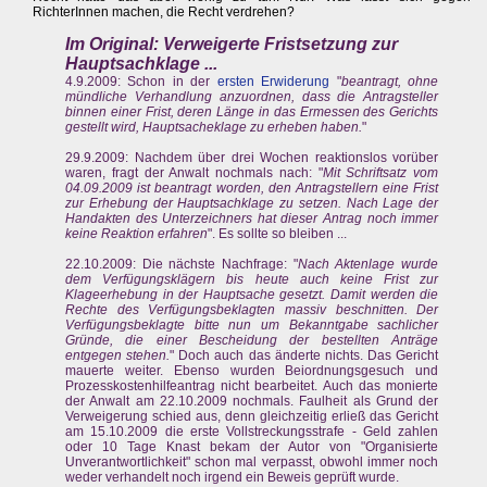
RichterInnen machen, die Recht verdrehen?
Im Original: Verweigerte Fristsetzung zur
Hauptsachklage ...
4.9.2009: Schon in der
ersten Erwiderung
"
beantragt, ohne
mündliche Verhandlung anzuordnen, dass die Antragsteller
binnen einer Frist, deren Länge in das Ermessen des Gerichts
gestellt wird, Hauptsacheklage zu erheben haben.
"
29.9.2009: Nachdem über drei Wochen reaktionslos vorüber
waren, fragt der Anwalt nochmals nach: "
Mit Schriftsatz vom
04.09.2009 ist beantragt worden, den Antragstellern eine Frist
zur Erhebung der Hauptsachklage zu setzen. Nach Lage der
Handakten des Unterzeichners hat dieser Antrag noch immer
keine Reaktion erfahren
". Es sollte so bleiben ...
22.10.2009: Die nächste Nachfrage: "
Nach Aktenlage wurde
dem Verfügungsklägern bis heute auch keine Frist zur
Klageerhebung in der Hauptsache gesetzt. Damit werden die
Rechte des Verfügungsbeklagten massiv beschnitten. Der
Verfügungsbeklagte bitte nun um Bekanntgabe sachlicher
Gründe, die einer Bescheidung der bestellten Anträge
entgegen stehen.
" Doch auch das änderte nichts. Das Gericht
mauerte weiter. Ebenso wurden Beiordnungsgesuch und
Prozesskostenhilfeantrag nicht bearbeitet. Auch das monierte
der Anwalt am 22.10.2009 nochmals. Faulheit als Grund der
Verweigerung schied aus, denn gleichzeitig erließ das Gericht
am 15.10.2009 die erste Vollstreckungsstrafe - Geld zahlen
oder 10 Tage Knast bekam der Autor von "Organisierte
Unverantwortlichkeit" schon mal verpasst, obwohl immer noch
weder verhandelt noch irgend ein Beweis geprüft wurde.