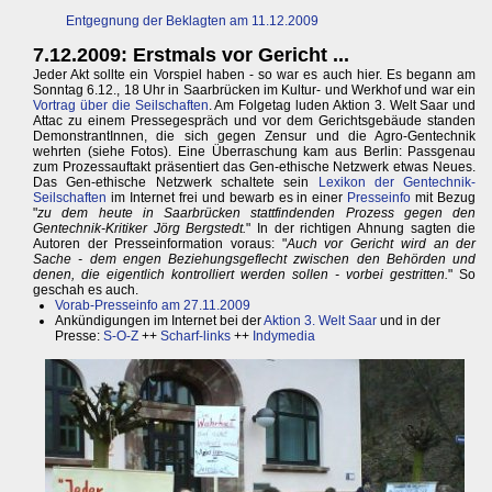
Entgegnung der Beklagten am 11.12.2009
7.12.2009: Erstmals vor Gericht ...
Jeder Akt sollte ein Vorspiel haben - so war es auch hier. Es begann am
Sonntag 6.12., 18 Uhr in Saarbrücken im Kultur- und Werkhof und war ein
Vortrag über die Seilschaften
. Am Folgetag luden Aktion 3. Welt Saar und
Attac zu einem Pressegespräch und vor dem Gerichtsgebäude standen
DemonstrantInnen, die sich gegen Zensur und die Agro-Gentechnik
wehrten (siehe Fotos). Eine Überraschung kam aus Berlin: Passgenau
zum Prozessauftakt präsentiert das Gen-ethische Netzwerk etwas Neues.
Das Gen-ethische Netzwerk schaltete sein
Lexikon der Gentechnik-
Seilschaften
im Internet frei und bewarb es in einer
Presseinfo
mit Bezug
"
zu dem heute in Saarbrücken stattfindenden Prozess gegen den
Gentechnik-Kritiker Jörg Bergstedt.
" In der richtigen Ahnung sagten die
Autoren der Presseinformation voraus: "
Auch vor Gericht wird an der
Sache - dem engen Beziehungsgeflecht zwischen den Behörden und
denen, die eigentlich kontrolliert werden sollen - vorbei gestritten.
" So
geschah es auch.
Vorab-Presseinfo am 27.11.2009
Ankündigungen im Internet bei der
Aktion 3. Welt Saar
und in der
Presse:
S-O-Z
++
Scharf-links
++
Indymedia