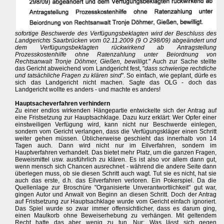
sofortige Beschwerde des Verfügungsbeklagten wird der Beschluss des
Landgerichts Saarbrücken vom 02.11.2009 (9 O 298/09) abgeändert und
dem Verfügungsbeklagten rückwirkend ab Antragstellung
Prozesskostenhilfe ohne Ratenzahlung unter Beiordnung von
Rechtsanwalt Tronje Döhmer, Gießen, bewilligt.
" Auch zur Sache stellte
das Gericht abweichend vom Landgericht fest, "
dass schwierige rechtliche
und tatsächliche Fragen zu klären sind
". So einfach, wie geplant, dürfe es
sich das Landgericht nicht machen. Sagte das OLG - doch das
Landgericht wollte es anders - und machte es anders!
Hauptsacheverfahren verhindern
Zu einer endlos wirkenden Hängepartie entwickelte sich der Antrag auf
eine Fristsetzung zur Hauptsachklage. Dazu kurz erklärt: Wer Opfer einer
einstweiligen Verfügung wird, kann nicht nur Beschwerde einlegen,
sondern vom Gericht verlangen, dass die Verfügungskläger einen Schritt
weiter gehen müssen. Üblicherweise geschieht das innerhalb von 14
Tagen auch. Dann wird nicht nur im Eilverfahren, sondern im
Hauptverfahren verhandelt. Das bietet mehr Platz, um die ganzen Fragen,
Beweismittel usw. ausführlich zu klären. Es ist also vor allem dann gut,
wenn mensch sich Chancen ausrechnet - während die andere Seite dann
überlegen muss, ob sie diesen Schritt auch wagt. Tut sie es nicht, hat sie
auch das erste, d.h. das Eilverfahren verloren. Ein Pokerspiel. Da die
Quellenlage zur Broschüre "Organisierte Unverantwortlichkeit" gut war,
gingen Autor und Anwalt von Beginn an diesen Schritt. Doch der Antrag
auf Fristsetzung zur Hauptsachklage wurde vom Gericht einfach ignoriert.
Das Spiel wurde so zwar immer offensichtlicher, dass es darum ging,
einen Maulkorb ohne Beweiserhebung zu verhängen. Mit geltendem
Recht hatte das aber wenig zu tun. Nur: Was lässt sich gegen