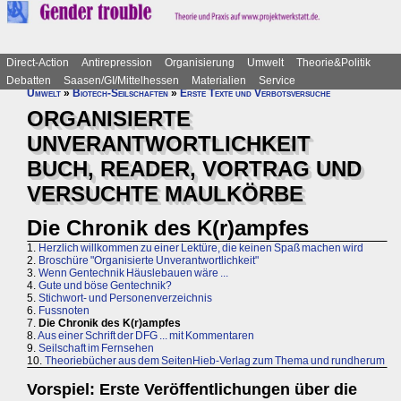
Direct-Action
Antirepression
Organisierung
Umwelt
Theorie&Politik
Debatten
Saasen/GI/Mittelhessen
Materialien
Service
Umwelt
»
Biotech-Seilschaften
»
Erste Texte und Verbotsversuche
ORGANISIERTE
UNVERANTWORTLICHKEIT
BUCH, READER, VORTRAG UND
VERSUCHTE MAULKÖRBE
Die Chronik des K(r)ampfes
1.
Herzlich willkommen zu einer Lektüre, die keinen Spaß machen wird
2.
Broschüre "Organisierte Unverantwortlichkeit"
3.
Wenn Gentechnik Häuslebauen wäre ...
4.
Gute und böse Gentechnik?
5.
Stichwort- und Personenverzeichnis
6.
Fussnoten
7.
Die Chronik des K(r)ampfes
8.
Aus einer Schrift der DFG ... mit Kommentaren
9.
Seilschaft im Fernsehen
10.
Theoriebücher aus dem SeitenHieb-Verlag zum Thema und rundherum
Vorspiel: Erste Veröffentlichungen über die