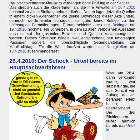
Hauptsachverfahren: Maulkorb verhängen ohne Prüfung in der Sache!
Das strebten auch die KlägerInnen an, die ihre Anwälte
am 16.4.2010
nochmal zu allem Stellung nehmen ließen. Denen lagen jetzt alle Quellen
in einem dicken Aktenordner vor (siehe Downloads dieser Akte unten),
dennoch wurde weiter behauptet, es gäbe keine Belege zu den
untersagten Formulierungen. Darum schickte auch der
Beklagte am
19.4.2010
nochmal ein Schreiben, in dem zu allen verbotenen Aussagen
noch einmal die gesamten Beweise und Quellen zusammengestellt
werden. Dieses Schreiben bildete, weil entsprechend den untersagten
Passagen sortiert, die übersichtlichste Gegendarstellung zur
Maulkorbklage. Für die Welt draußen wurden die
Neuigkeiten am
18.4.2010
zusammengefasst.
26.4.2010: Der Schock - Urteil bereits im
Hauptsachverfahren!
Was am 26.4.
dann verkündet
wurde, war
selbst für die, die
das Gericht von
Anfang an als
befangen erlebt
hatten,
überraschend.
Die drei
RichterInnen
fällten nämlich
bereits das
Urteil
im