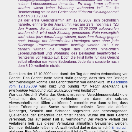
seinen Lebensunterhalt bestreitet. Es mag ferner erläutert
werden, wieso keine Wohnung vorhanden ist.
" Für die
Beantwortung stellte das Gericht eine "
Frist zur Stellungnahme
"
auf den 8.10.2009.
Da der erste Gerichtstermin am 12.10.2009 sich bedrohlich
näherte, erinnerte der Anwalt mit Fax am 29.9. nochmals: "
Zu
den Fragen, die im Schreiben vom 23.09.2009 aufgeworfen
worden sind, wird noch Stellung genommen. Rein vorsorglich
wird schon jetzt darauf hingewiesen, dass dem Antragsgegner
nach Vorlage der übermittelten Unterlagen stets ohne jede
Rückfrage Prozesskostenhilfe bewilligt worden ist.
" Kurz
danach wurden die Fragen des Gerichts hinsichtlich
Lebensunterhalt und Wohnung des Beklagten beantwortet -
rechtzeitig vor Fristablauf. Doch die Frist hatte für das Gericht
selbst offenbar gar keine Bedeutung. Jedenfalls passierte nach
dem 8.10. weiterhin nichts.
Dann kam der 12.10.2009 und damit der Tag der ersten Verhandlung vor
Gericht. Das Gericht hatte selbst dafür gesorgt, dass sich der Beklagte
nicht verteidigen konnte. Der Gerichtstermin war daher kurz. Im
Beschluss
vom 12.10.2009
wird kurz und bündig "
für Recht anerkannt: Die
einstweilige Verfügung vom 20.08.2009 wird bestätigt.
"
War das Absicht? Wollte das Gericht mit seiner Verschleppungstaktik die
Teilnahme des Beklagten verhindern, um dann ein solches
Abwesenheitsurteil fällen zu können? Immerhin war dann sicher, dass
keine Erörterung zur Sache stattfinden müsste. Denn die dürften
Rehberger, Schmidt und Schrader angesichts der hervorragenden
Quellenlage der Broschüre gefürchtet haben. Wurde mit dem Gericht
vereinbart, das auf jeden Fall zu verhindern? Der weitere Verlauf des
Verfahrens ließ aus dieser Vermutung allmählich Gewissheit werden.
Denn der Beklagte ließ einen Anwalt (selbst darf er das ja nicht)
Einspruch
einlegen. Eine Wiederholung und damit letzte Chance biligt das Zivilrecht