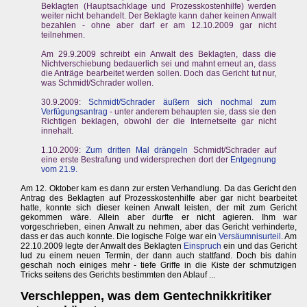
Beklagten (Hauptsachklage und Prozesskostenhilfe) werden
weiter nicht behandelt. Der Beklagte kann daher keinen Anwalt
bezahlen - ohne aber darf er am 12.10.2009 gar nicht
teilnehmen.
Am 29.9.2009 schreibt ein Anwalt des Beklagten, dass die
Nichtverschiebung bedauerlich sei und mahnt erneut an, dass
die Anträge bearbeitet werden sollen. Doch das Gericht tut nur,
was Schmidt/Schrader wollen.
30.9.2009:
Schmidt/Schrader äußern sich nochmal zum
Verfügungsantrag
- unter anderem behaupten sie, dass sie den
Richtigen beklagen, obwohl der die Internetseite gar nicht
innehalt.
1.10.2009:
Zum dritten Mal drängeln
Schmidt/Schrader auf
eine erste Bestrafung und widersprechen dort der
Entgegnung
vom 21.9.
Am 12. Oktober kam es dann zur ersten Verhandlung. Da das Gericht den
Antrag des Beklagten auf Prozesskostenhilfe aber gar nicht bearbeitet
hatte, konnte sich dieser keinen Anwalt leisten, der mit zum Gericht
gekommen wäre. Allein aber durfte er nicht agieren. Ihm war
vorgeschrieben, einen Anwalt zu nehmen, aber das Gericht verhinderte,
dass er das auch konnte. Die logische Folge war ein
Versäumnisurteil
. Am
22.10.2009 legte der Anwalt des Beklagten
Einspruch
ein und das Gericht
lud zu einem neuen Termin, der dann auch stattfand. Doch bis dahin
geschah noch einiges mehr - tiefe Griffe in die Kiste der schmutzigen
Tricks seitens des Gerichts bestimmten den Ablauf ...
Verschleppen, was dem Gentechnikkritiker