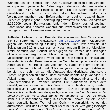
Während also das Gericht seine zwei Geschwindigkeiten beim Verfolgen
eines politisch gewünschten Zieles zeigte, näherte sich der neu geladene
Termin des 7.12.2009. Erstmals sollten sich die KontrahentInnen im
Gerichtssaal treffen - vor den drei RichterInnen, die ihre
Voreingenommenheit und Befangenheit so deutlich gezeigt hatten.
Sicherlich gegen eigene Überzeugung gewährten sie dem Beklagten am
2.12.2009 sogar Fahrtkosten. Unter dem Druck des eindeutigen
Beschlusses des höheren Gerichts zur Prozesskostenhilfe wollte das
Landgericht wohl keine weiteren Fehler machen.
Außerdem flatterte noch ein Brief der KlägerInnen ins Haus. Schrader und
Schmidt ließen die Anwaltskanzlei
am 17.11.2009
zum Widerspruch
gegen die Vollstreckung Stellung nehmen. Der Text erreichte die
Beklagten am 3.12. und war starr vor Hass - ein, am Ende ja erfolgreicher,
letzter Versuch, das Gericht weiter gegen die Person des Beklagten
einzuschwören. Argumente fehlten weitgehend. Es ging um die
Vollstreckungsstrafe. Denn obwohl noch gar kein Gerichtstermin stattfand,
hatte der Autor der Broschüre über die Seilschaften ja schon die erste
Strafe kassiert. Den Beleg, dass verbotene Aussagen im Internet enthalten
waren, blieben Schmidt und Schrader jedoch schuldig. Stattdessen
beriefen sie sich nun auf die Aussage des Gerichtes, eine solche
Broschüre gesehen zu haben - doch niemand konnte sie je vorlegen. Ein
Ablauf ganz nach dem Geschmack der Gentechnikfans, die die
Beweiserhebung ja umgehen wollten. Die KlägerInnen sagten dem
Gericht, es sei so und so. Das Gericht überprüfte das nicht, sondern
beschloss: Ja, es war so und so. Und darauf stützten dann die Kläger alles
Weitere. Als der Beklagte widersprach, warfen sie ihm "
den Tatbestand der
üblen Nachrede, wenn nicht gar der Verleumdung
" vor. Der sei erfüllt,
stand als Tatsachenbehauptung im Schreiben - obwohl nie ein Gericht
dazu geurteilt hatte. Wer einem Gericht widerspricht, verleumdet
automatisch, weil das Gericht immer recht hat: "
Der Verfügungsbeklagte
bezichtigt das erkennende Gericht mit seinen Ausführungen somit der