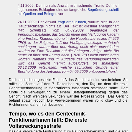
4.11.2009: Der nun als Anwalt mitmischende Tronje Döhmer
legt namens Beklagten eine umfangreiche
Begründungsschrift
mit Quellen und Belegen
vor.
24.11.2009: Der Anwalt
fragt erneut nach
, warum sich in der
Hauptsachklage nichts tut. Der Text ist diesmal energischer:
"
Mit Schriftsatz vom 04.09.2009 beantragte der
Verfügungsbeklagte, das Gericht möge den Verfügungsklägern
eine Frist zur Klageerhebung in der Hauptsache setzen (§ 926
ZPO). In der Folgezeit ließ der Verfügungsbeklagte mehrfach
nachfragen, warum über den Antrag noch nicht entschieden
worden ist. Eine Reaktion auf die Anfragen erfolgte nicht. Bis
heute ist über den Antrag nach § 926 ZPO nicht entschieden
worden. Namens und im Auftrage des Verfügungsbeklagten
wird das Gericht hiermit aufgefordert, bis spätestens
03.12.2009 mitzuteilen, welche sachlichen Gründe einer
Bescheidung des Antrages vom 04.09.2009 entgegenstehen.
"
Doch auch diese gesetzte Frist ließ das Gericht tatenlos verstreichen. So
rollte die Sache auf den 7. Dezember zu, den Tag, an dem die erste
Gerichtsverhandlung in Saarbrücken tatsächlich stattfinden sollte. Dort
führte die Verweigerung zu einem Befangenheitsantrag gegen das
Gericht. Nach wenigen Sekunden war der Prozess vorbei. Das Gericht
befand später jedoch: Die Verweigerungen waren völlig okay und die
RichterInnen daher nicht befangen.
Tempo, wo es den Gentechnik-
FunktionärInnen hilft: Die erste
Vollstreckungsstrafe
Das die verweigerte Fristsetzung zum Hauptsacheverfahren und die erst