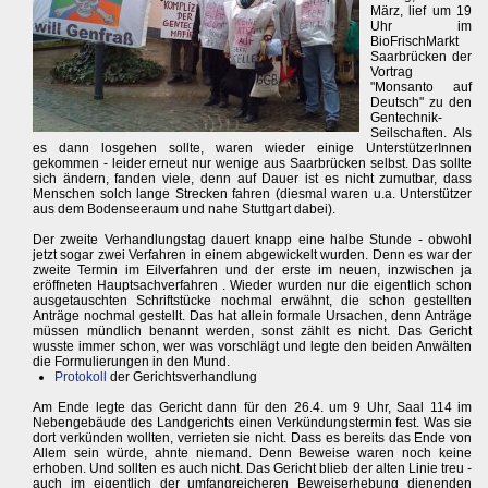
März, lief um 19
Uhr im
BioFrischMarkt
Saarbrücken der
Vortrag
"Monsanto auf
Deutsch" zu den
Gentechnik-
Seilschaften. Als
es dann losgehen sollte, waren wieder einige UnterstützerInnen
gekommen - leider erneut nur wenige aus Saarbrücken selbst. Das sollte
sich ändern, fanden viele, denn auf Dauer ist es nicht zumutbar, dass
Menschen solch lange Strecken fahren (diesmal waren u.a. Unterstützer
aus dem Bodenseeraum und nahe Stuttgart dabei).
Der zweite Verhandlungstag dauert knapp eine halbe Stunde - obwohl
jetzt sogar zwei Verfahren in einem abgewickelt wurden. Denn es war der
zweite Termin im Eilverfahren und der erste im neuen, inzwischen ja
eröffneten Hauptsachverfahren . Wieder wurden nur die eigentlich schon
ausgetauschten Schriftstücke nochmal erwähnt, die schon gestellten
Anträge nochmal gestellt. Das hat allein formale Ursachen, denn Anträge
müssen mündlich benannt werden, sonst zählt es nicht. Das Gericht
wusste immer schon, wer was vorschlägt und legte den beiden Anwälten
die Formulierungen in den Mund.
Protokoll
der Gerichtsverhandlung
Am Ende legte das Gericht dann für den 26.4. um 9 Uhr, Saal 114 im
Nebengebäude des Landgerichts einen Verkündungstermin fest. Was sie
dort verkünden wollten, verrieten sie nicht. Dass es bereits das Ende von
Allem sein würde, ahnte niemand. Denn Beweise waren noch keine
erhoben. Und sollten es auch nicht. Das Gericht blieb der alten Linie treu -
auch im eigentlich der umfangreicheren Beweiserhebung dienenden