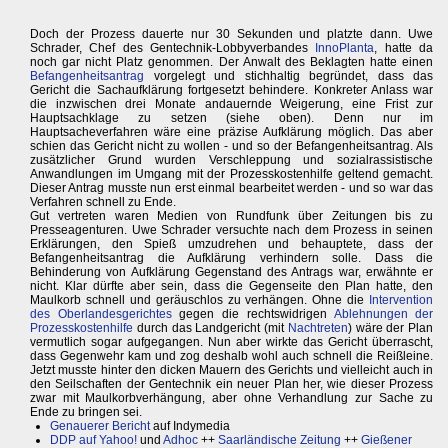
Doch der Prozess dauerte nur 30 Sekunden und platzte dann. Uwe
Schrader, Chef des Gentechnik-Lobbyverbandes
InnoPlanta
, hatte da
noch gar nicht Platz genommen. Der Anwalt des Beklagten hatte einen
Befangenheitsantrag
vorgelegt und stichhaltig begründet, dass das
Gericht die Sachaufklärung fortgesetzt behindere. Konkreter Anlass war
die inzwischen drei Monate andauernde Weigerung, eine Frist zur
Hauptsachklage zu setzen (siehe oben). Denn nur im
Hauptsacheverfahren wäre eine präzise Aufklärung möglich. Das aber
schien das Gericht nicht zu wollen - und so der Befangenheitsantrag. Als
zusätzlicher Grund wurden Verschleppung und sozialrassistische
Anwandlungen im Umgang mit der Prozesskostenhilfe geltend gemacht.
Dieser Antrag musste nun erst einmal bearbeitet werden - und so war das
Verfahren schnell zu Ende.
Gut vertreten waren Medien von Rundfunk über Zeitungen bis zu
Presseagenturen. Uwe Schrader versuchte nach dem Prozess in seinen
Erklärungen, den Spieß umzudrehen und behauptete, dass der
Befangenheitsantrag die Aufklärung verhindern solle. Dass die
Behinderung von Aufklärung Gegenstand des Antrags war, erwähnte er
nicht. Klar dürfte aber sein, dass die Gegenseite den Plan hatte, den
Maulkorb schnell und geräuschlos zu verhängen. Ohne die
Intervention
des Oberlandesgerichtes
gegen die rechtswidrigen
Ablehnungen der
Prozesskostenhilfe
durch das Landgericht (mit
Nachtreten
) wäre der Plan
vermutlich sogar aufgegangen. Nun aber wirkte das Gericht überrascht,
dass Gegenwehr kam und zog deshalb wohl auch schnell die Reißleine.
Jetzt musste hinter den dicken Mauern des Gerichts und vielleicht auch in
den Seilschaften der Gentechnik ein neuer Plan her, wie dieser Prozess
zwar mit Maulkorbverhängung, aber ohne Verhandlung zur Sache zu
Ende zu bringen sei.
Genauerer Bericht
auf Indymedia
DDP auf Yahoo!
und
Adhoc
++
Saarländische Zeitung
++
Gießener