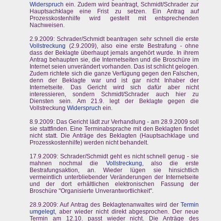
Widerspruch
ein. Zudem wird beantragt, Schmidt/Schrader zur
Hauptsachklage eine Frist zu setzen. Ein Antrag auf
Prozesskostenhilfe wird gestellt mit entsprechenden
Nachweisen.
2.9.2009: Schrader/Schmidt beantragen sehr schnell die erste
Vollstreckung
(2.9.2009), also eine erste Bestrafung - ohne
dass der Beklagte überhaupt jemals angehört wurde. In ihrem
Antrag behaupten sie, die Internetseiten und die Broschüre im
Internet seien unverändert vorhanden. Das ist schlicht gelogen.
Zudem richtete sich die ganze Verfügung gegen den Falschen,
denn der Beklagte war und ist gar nicht Inhaber der
Internetseite. Das Gericht wird sich dafür aber nicht
interessieren, sondern Schmidt/Schrader auch hier zu
Diensten sein. Am 21.9. legt der Beklagte gegen die
Vollstreckung
Widerspruch
ein.
8.9.2009: Das Gericht lädt zur Verhandlung - am 28.9.2009 soll
sie stattfinden. Eine Terminabsprache mit den Beklagten findet
nicht statt. Die Anträge des Beklagten (Hauptsachklage und
Prozesskostenhilfe) werden nicht behandelt.
17.9.2009: Schrader/Schmidt geht es nicht schnell genug - sie
mahnen nochmal die
Vollstreckung
, also die erste
Bestrafungsaktion, an. Wieder lügen sie hinsichtlich
vermeintlich unterbliebender Veränderungen der Internetseite
und der dort erhältlichen elektronischen Fassung der
Broschüre "Organisierte Unverantwortlichkeit".
28.9.2009: Auf Antrag des Beklagtenanwaltes wird der
Termin
umgelegt
, aber wieder nicht direkt abgesprochen. Der neue
Termin am 12.10. passt wieder nicht. Die Anträge des