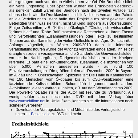
aber getragen auch von deren AktivistInnen vor Ort. Die Broschüre blieb
ein Verteilungserfolg. Über Spenden wurden die Druckkosten gedeckt -
als perfekter Zufall waren die Spenden nach der zweiten Auflage fast
ebenso hoch wie die Druckkosten einschließlich des Versand der Pakete
an die VerteilerInnen. Mehr hatte das Projekt auch nicht gekostet. Alle
Beteiligten taten, was sie taten, nicht für Geld, sondern aus Überzeugung.
Einige Zeitschriften, z.B. "Kritische Ökologie", "Ökologisch wirtschaften",
"grünes blatt" und "Rabe Ralf" machten die Recherchen zu ihrem Thema
und veröffentlichten Zusammenfassungen oder Texte zu bestimmten
Themen aus der Sammlung der vielen Geflechte in der Agro-Gentechnik.
Anfangs zögerlich, im Winter 2009/2010 dann in intensiven
Veranstaltungstouren wurde der Autor zu Vorträgen eingeladen. Ihn selbst
drängte es zudem vorzugsweise an die Standorte der Genversuchsfelder,
wo er in Nachbargärten, Dorfgemeinschaftshäusern oder Kneipen
referierte. Er baut eine Ton-Bilder-Schau zusammen, die inzwischen von
über 5.000 Menschen angesehen wurde - auf rund 100
Einzelveranstaltungen. Die größten liefen ab Dezember 2009 in Bayern,
im Allgäu und in Oberschwaben. Spitzenreiter: Die Halle in Kammerstein,
wo 180 Menschen vom Ökobauer bis zum CSU-Vorsitzenden eine
faszinierende Kulisse bilden. Schon früh begannen auch andere
AktivistInnen, diesen Vortrag zu halten, z.B. auf dem Wendlandcamp 2009.
Die PowerPoint-Datei stellte der Autor mit Freunde zu Verfügung. Als
wenig später auch noch eine DVD mit dem Vortrag über
www.wunschfilme.net
in Umlauf kam, konnten sich die Informationen noch
schneller verbreiten.
Download der Vortragsdateien und Mitschnitte des Vortrags siehe
unten ++
Bestellseite
zu DVD und mehr