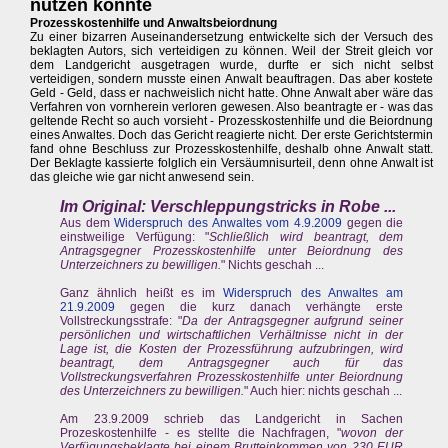
nutzen könnte
Prozesskostenhilfe und Anwaltsbeiordnung
Zu einer bizarren Auseinandersetzung entwickelte sich der Versuch des
beklagten Autors, sich verteidigen zu können. Weil der Streit gleich vor
dem Landgericht ausgetragen wurde, durfte er sich nicht selbst
verteidigen, sondern musste einen Anwalt beauftragen. Das aber kostete
Geld - Geld, dass er nachweislich nicht hatte. Ohne Anwalt aber wäre das
Verfahren von vornherein verloren gewesen. Also beantragte er - was das
geltende Recht so auch vorsieht - Prozesskostenhilfe und die Beiordnung
eines Anwaltes. Doch das Gericht reagierte nicht. Der erste Gerichtstermin
fand ohne Beschluss zur Prozesskostenhilfe, deshalb ohne Anwalt statt.
Der Beklagte kassierte folglich ein Versäumnisurteil, denn ohne Anwalt ist
das gleiche wie gar nicht anwesend sein.
Im Original: Verschleppungstricks in Robe ...
Aus dem
Widerspruch des Anwaltes vom 4.9.2009
gegen die
einstweilige Verfügung: "
Schließlich wird beantragt, dem
Antragsgegner Prozesskostenhilfe unter Beiordnung des
Unterzeichners zu bewilligen.
" Nichts geschah ...
Ganz ähnlich heißt es im
Widerspruch des Anwaltes am
21.9.2009
gegen die kurz danach verhängte erste
Vollstreckungsstrafe: "
Da der Antragsgegner aufgrund seiner
persönlichen und wirtschaftlichen Verhältnisse nicht in der
Lage ist, die Kosten der Prozessführung aufzubringen, wird
beantragt, dem Antragsgegner auch für das
Vollstreckungsverfahren Prozesskostenhilfe unter Beiordnung
des Unterzeichners zu bewilligen.
" Auch hier: nichts geschah ...
Am 23.9.2009 schrieb das Landgericht in Sachen
Prozeskostenhilfe - es stellte die Nachfragen, "
wovon der
Verfügungsbeklagte bei einem Brutteinkommen von 230 EUR