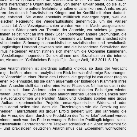
allen voran Spanien und die Machnowiki in der Ukraine. Beide waren
derte hierarchische Organisierungen, von denen unklar bleibt, ob sie auch
schen Ideen ohne äußere Gefährdung hätten entfalten können. Ähnliches gilt
ren des deutsch-französischen Krieges und im Konflikt mit einer dadurch
ung entstand. Sie wurde ebenfalls militärisch niedergerungen, weil die
ösischen Regierung die Wiederaufrüstung genehmigte, um die Pariser
auch tat. Alle Vorzeigeanarchien wurden von mit Macht ausgestatteten
eltsamen Widerspruch zur Theorie der Anarchie, wo solches ja gerade
tInnen selbst nicht an ihre Idee? Oder überwogen andere Strömungen, die
nmal das behaupteten? Die Pariser Kommune war keine rein anarchistische
 bildenden Strömungen anarchistischer, sozialistischer und revolutionär
in ungünstiger Umstand gewesen sein und die besonderen Schwächen der
ismus neigenden AnarchistInnen sich mehr um die Ökonomie kümmerten,
 Vorstellungen hegenden DemokratInnen und SozialistInnen die interne,
r, Alexander: "Gefährliches Beispiel", in: Junge Welt, 18.3.2011, S. 10).
n AnarchistInnen ist allerdings auffällig kritiklos, so dass der Verdacht
ie gut heißen, ohne mit analytischem Blick herrschaftsförmige Beziehungen
eht "Anarchie" in einer Phase des Lebens, die geprägt ist von einer (fraglos
ierten Rollenmuster, bis sie dann außerhalb der bisherigen Klammern ihres
hen. Anarchie stellt dann eher eine kurze Phase des Nihilismus dar, in der
en, um sich dann Anderen oder den modernistierten Bisherigen wieder
 entfalten. Dazu würde passen, dass anarchistisches Leben und Denken sehr
relle Ausdrucksformen wie Parolen, Musik und Kleidung spielen eine große
, Aufbau experimenteller Projekte, emanzipatorischer Widerstand oder
us derart selten sind, dass ein Einzelereignis wie die Besetzung und
enden Fahrradfabrik als großer Erfolg gefeiert wird und jahrelang die
der Firma, die dann durch die Produktion des "strike bike" bekannt wurde,
erInnen noch war das Ende erzwungen. Schnöder Profitlogik folgend stellte
verwaltete Fahrradfabrik ihre Tätigkeit schließlich ein. Aber: immerhin! So
s- und praxislosen deutschen Anarchismus das Experiment wohlwollend