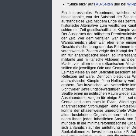
"Strike bike" auf
FAU-Seiten
und bei
Wiki
Ein interessantes Experiment, welches 
hineinstrahlte, war der Aufstand der Zapati
aufstandslose Zeit. Mit dem Ende des zentral 
historische Alternative zum westlichen Kapi
schien die Zeit gesellschaftlicher Kämpfe v
Der Ausspruch der britischen Premierministe
der Zeit. Wer dem verfallen war, musste 
Wahrscheinlich aber war eher eine einseiti
Geschichtsschreibung und das Erlahmen int
verantwortlich. Zudem zeigte der Kampf der 
ihn für anarchistische Ideen so interessan
militante und militärische Aktionen nicht 
Macht, vor allem des mexikanischen Militä
sollten die jeweiligen Orte und Gemeinschaft
Es mag vieles an den Berichten geschönt sein
Reflexion gut wäre. Dennoch bietet das W
anarchistische Kämpfe. John Holloway veröf
erobern. Das inzwischen weit verbreitete Inte
Sicht vieler Befreiungsbewegungen anderer L
Seattle einen im politischen Raum wieder st
Auseinandersetzungen für einige Zeit , sei 
Genua und auch noch in Evian. Allerding
anarchistischer Strömungen, eine Protestkul
konnte der phasenweise ungeordnete Widers
allem bestehende Organisationen und die 
nahm ihnen jeden inhaltlichen Ansatz von B
mündete in die minimalreformistischste Orga
sich anfänglich auf die Einführung einer D
Spekulationen zu Investitionen (also z.B. 