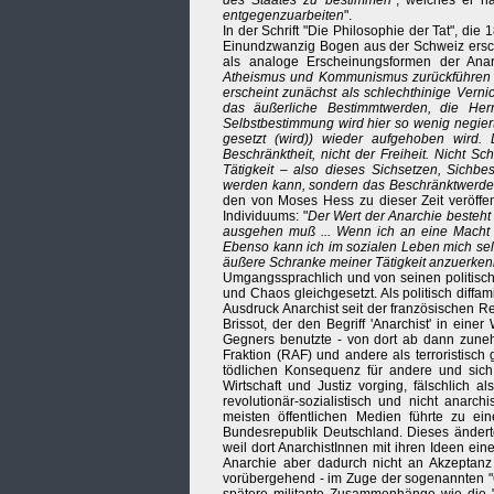
des Staates zu bestimmen
", welches er n
entgegenzuarbeiten
".
In der Schrift "Die Philosophie der Tat", di
Einundzwanzig Bogen aus der Schweiz ersc
als analoge Erscheinungsformen der Anarc
Atheismus und Kommunismus zurückführen las
erscheint zunächst als schlechthinige Vernich
das äußerliche Bestimmtwerden, die Her
Selbstbestimmung wird hier so wenig negier
gesetzt (wird)) wieder aufgehoben wird.
Beschränktheit, nicht der Freiheit. Nicht Sc
Tätigkeit – also dieses Sichsetzen, Sichbe
werden kann, sondern das Beschränktwerde
den von Moses Hess zu dieser Zeit veröffen
Individuums: "
Der Wert der Anarchie besteht 
ausgehen muß ... Wenn ich an eine Macht a
Ebenso kann ich im sozialen Leben mich selb
äußere Schranke meiner Tätigkeit anzuerke
Umgangssprachlich und von seinen politisch
und Chaos gleichgesetzt. Als politisch diff
Ausdruck Anarchist seit der französischen R
Brissot, der den Begriff 'Anarchist' in ein
Gegners benutzte - von dort ab dann zune
Fraktion (RAF) und andere als terroristisch
tödlichen Konsequenz für andere und sich 
Wirtschaft und Justiz vorging, fälschlich 
revolutionär-sozialistisch und nicht anarch
meisten öffentlichen Medien führte zu ei
Bundesrepublik Deutschland. Dieses änderte 
weil dort AnarchistInnen mit ihren Ideen ein
Anarchie aber dadurch nicht an Akzeptanz
vorübergehend - im Zuge der sogenannten 