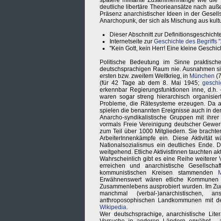
spätere militante Zusammenhänge wie die 
deutliche libertäre Theorieansätze nach au
Präsenz anarchistischer Ideen in der Gesell
Anarchopunk, der sich als Mischung aus kult
Dieser Abschnitt zur Definitionsgeschicht
Internetseite zur
Geschichte des Begriffs 
"Kein Gott, kein Herr! Eine kleine Geschi
Politische Bedeutung im Sinne praktisc
deutschsprachigen Raum nie. Ausnahmen sind
ersten bzw. zweitem Weltkrieg, in
München
(7
(für 42 Tage ab dem 8. Mai 1945;
geschi
erkennbar Regierungsfunktionen inne, d.h. 
waren sogar streng hierarchisch organisier
Probleme, die Rätesysteme erzeugen. Da a
spielen die benannten Ereignisse auch in de
Anarcho-syndikalistische Gruppen mit ihrer
vormals Freie Vereinigung deutscher Gewer
zum Teil über 1000 Mitgliedern. Sie brachten
ArbeiterInnenkämpfe ein. Diese Aktivität
Nationalsozialismus ein deutliches Ende. De
weitgehend. Etliche AktivistInnen tauchten ak
Wahrscheinlich gibt es eine Reihe weiterer 
erreichen und anarchistische Gesellscha
kommunistischen Kreisen stammenden
Erwähnenswert wären etliche Kommunen A
Zusammenlebens ausprobiert wurden. Im Zuge 
manchmal (verbal-)anarchistischen, a
anthroposophischen Landkommunen mit dem
Wikipedia
.
Wer deutschsprachige, anarchistische Litera