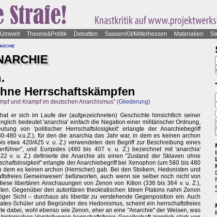
Umwelt
Theorie&Politik
Debatten
Saasen/GI/Mittelhessen
Materialien
Se
archie
NARCHIE
.
ohne Herrschaftskämpfen
mpf und Krampf im deutschen Anarchismus" (
Gliederung
)
at er sich im Laufe der (aufgezeichneten) Geschichte hinsichtlich seiner
lich bedeutet 'anarchia' einfach die Negation einer militärischer Ordnung,
ung von 'politischer Herrschaftslosigkeit' erlangte der Anarchiebegriff
0-480 v.u.Z.), für den die anarchia das Jahr war, in dem es keinen archon
s etwa 420/425 v. u. Z.) verwendeten den Begriff zur Beschreibung eines
rführer
", und Euripides (480 bis 407 v. u. Z.) bezeichnet mit 'anarchia'
 322 v. u. Z.) definierte die Anarchie als einen "Zustand der Sklaven ohne
schaftslosigkeit
" erlangte der Anarchiebegriff bei Xenophon (um 580 bis 480
, in dem es keinen archon (Herrscher) gab. Bei den Stoikern, Hedonisten und
haftsfreies Gemeinwesen' befürworten, auch wenn sie selber noch nicht von
iese libertären Anschauungen von Zenon von Kition (336 bis 364 v. u. Z.),
eten. Gegenüber den autoritären theokratischen Ideen Platons nahm Zenon
er Sicht – durchaus als libertär zu verstehende Gegenposition ein. Auch
okrates-Schüler und Begründer des Hedonismus, scheint ein herrschaftsfreies
e dabei, wohl ebenso wie Zenon, eher an eine "Anarchie" der Weisen, was