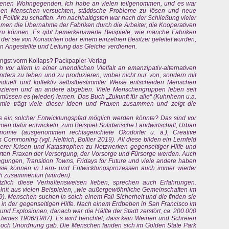
denen Wohngegenden. Ich habe an vielen teilgenommen, und es war
hen Menschen versuchten, städtische Probleme zu lösen und neue
n Politik zu schaffen. Am nachhaltigsten war nach der Schließung vieler
hmen die Übernahme der Fabriken durch die Arbeiter, die Kooperativen
 zu können. Es gibt bemerkenswerte Beispiele, wie manche Fabriken
in der sie von Konsortien oder einem einzelnen Besitzer geleitet wurden,
en Angestellte und Leitung das Gleiche verdienen.
ngst vorm Kollaps? Packpapier-Verlag
h vor allem in einer unendlichen Vielfalt an emanzipativ-alternativen
nders zu leben und zu produzieren, wobei nicht nur von, sondern mit
ividuell und kollektiv selbstbestimmter Weise entscheiden Menschen
duzieren und an andere abgeben. Viele Menschengruppen leben seit
 müssen es (wieder) lernen. Das Buch „Zukunft für alle“ (Kuhnhenn u.a.
ie trägt viele dieser Ideen und Praxen zusammen und zeigt die
s ein solcher Entwicklungspfad möglich werden könnte? Das sind vor
rmen dafür entwickeln, zum Beispiel Solidarische Landwirtschaft, Urban
onomie (ausgenommen rechtsgerichtete Ökodörfer u. ä.), Creative
mmoning (vgl. Helfrich, Bollier 2019). All diese bilden ein Lernfeld
erer Krisen und Katastrophen zu Netzwerken gegenseitiger Hilfe und
erten Praxen der Versorgung, der Vorsorge und Fürsorge werden. Auch
ngen, Transition Towns, Fridays for Future und viele andere haben
sie können in Lern- und Entwicklungsprozessen auch immer wieder
ich zusammentun (würden).
zlich diese Verhaltensweisen lieben, sprechen auch Erfahrungen.
olnit aus vielen Beispielen, „wie außergewöhnliche Gemeinschaften im
09). Menschen suchen in solch einem Fall Sicherheit und die finden sie
rn in der gegenseitigen Hilfe. Nach einem Erdbeben in San Francisco im
und Explosionen, danach war die Hälfte der Stadt zerstört, ca. 200.000
James 1906/1987). Es wird berichtet, dass kein Weinen und Schreien
 noch Unordnung gab. Die Menschen fanden sich im Golden State Park