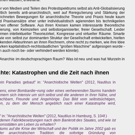
genen Massen, erweiterte.
r von Medien und Teilen des Protestspektrums selbst als Anti-Globalisierung
ltlich bereits anti-anarchistisch, weil auf Reregulierung und Stärkung der
ezeichneten Bewegungen für anarchistische Theorie und Praxis heute kaum
 Praxisansätze eher unter individualistisch agierenden bis technikgeilen
nen offener Software. Aus ihren Kreisen kamen interessante theoretische
ierung, von Keimzellen und selbstorganisierter, freier Gesellschaft. Leider
ürmen intellektueller Theoriezirkel, Kongresse und virtueller Räume. Smarte
ie von selbst zur dominanten Struktur der Gesellschaft entwickelten, hielten
denkenden AkteurInnen an ihren Rechnern, ohne recht zu merken, wie ihre Idee
rken kapitalistisch-rechtsstaatlichen "großen Maschine" aufgesogen wurde -
ich auch noch be- oder verhindert werden könnte).
er Anarchie im deutschsprachigen Raum? Was ist neu und was hat Wurzeln in
te: Katastrophen und die Zeit nach ihnen
in Paradies gebaut" in: "Anarchistische Welten" (2012, Nautilus in
bens, einer Bombardie¬rung oder eines verheerenden Sturms handeln
mern sich intensiv um sich selbst und die anderen in ihrer Nähe, und
barn, Freunde und Angehörige. Das Bild vom selbstsüchtigen,
lden, zu dem der Mensch angeblich nach einer Katastrophe wird,
 in: "Anarchistische Welten" (2012, Nautilus in Hamburg, S. 104f.)
denen Fabrikbesetzungen nach dem Bankrott des Staates, und wie ist
ionsstätten am Leben zu erhalten?
ms auf die Krise der Wirtschaft und der Politik im Jahre 2002 gab es
er anarchistischen Tradition: die sofortige Gründung von