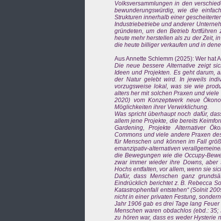
Volksversammlungen in den verschie
bewunderungswürdig, wie die einfac
Strukturen innerhalb einer gescheiterte
Industriebetriebe und anderer Unterne
gründeten, um den Betrieb fortführen
heute mehr herstellen als zu der Zeit, 
die heute billiger verkaufen und in den
Aus Annette Schlemm (2025): Wer hat A
Die neue bessere Alternative zeigt sic
Ideen und Projekten. Es geht darum, a
der Natur gelebt wird. In jeweils ind
vorzugsweise lokal, was sie wie pro
alters her mit solchen Praxen und viele
2020) vom Konzeptwerk neue Ökonom
Möglichkeiten ihrer Verwirklichung.
Was spricht überhaupt noch dafür, das
allem jene Projekte, die bereits Keimfo
Gardening, Projekte Alternativer Ök
Commons und viele andere Praxen des Co
für Menschen und können im Fall größ
emanzipativ-alternativen verallgemein
die Bewegungen wie die Occupy-Bewegu
zwar immer wieder ihre Downs, aber 
Hochs entfalten, vor allem, wenn sie s
Dafür, dass Menschen ganz grundsät
Eindrücklich berichtet z. B. Rebecca S
Katastrophenfall entstehen“ (Solnit 20
nicht in einer privaten Festung, sonde
Jahr 1906 gab es drei Tage lang Feuer 
Menschen waren obdachlos (ebd.: 35; 
zu hören war, dass es weder Hysterie