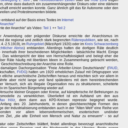
"
Bewegung 2. Juni
", die
Revolutionären Zellen
oder die
Rote Zora
trugen
ßen, ohne dass dadurch ein zusammenhängender Diskurs oder eine stärkere
schaft erreicht werden konnte. Ganz ähnlich gilt das für Autonome oder den
urellen und Protestmomenten bildete.
e entstand auf der Basis eines Textes im
Internet
"Anarchie"
chte der Anarchie" als Video:
Teil 1
++
Teil 2
her Anwendung oder prägender Diskurse erreichte der Anarchismus im
 die regional und zeitlich stark begrenzten
Räterepubliken
, wie sie, nach
.4.-2.5.1919), im
Ruhrgebiet
(März/April 1920) oder im
Kreis Schwarzenberg
chtlicher Abriss
) entstanden. Allerdings hatten die dortigen Räte deutlich
- innerhalb ihrer bescheidenen Möglichkeiten - tatsächliche Macht. Einige
t. Das widerspricht der Idee von Herrschaftslosigkeit und belegt eher die
ber Räte häufig mit libertären Ideen in Zusammenhang gebracht werden,
r Geschichtsschreibung der Anarchie eine Rolle.
 damaligen Dachorganisation "Freie Arbeiter-Union Deutschlands" (
FAUD
,
kschaften,
FVDG
) hatten um 1920 erheblichen Zulauf mit Ortsgruppen von
 etliche anarchistische Zeitschriften heraus und mischten sich vor allem in
 währte aber nicht lange und fand spätestens mit dem hereinbrechenden
r Versuch, sich als illegale Organisation neu zu strukturieren, scheiterte
tiv im Spanischen Bürgerkrieg wieder auf.
Versuche kleiner Gruppen oder Kreise, auf kämpferische Art Befreiungen zu
ftsmodelle zu verwirklichen. Überliefert ist ein Aufstand um den aus
Max Hölz
, dem dann aus KPD-Kreisen repressiv begegnet wurde.
nfang des 20. Jahrhunderts, in denen gleichberechtigte Formen des
der Industrialisierung entstanden auch in der "Alten Welt" eine Reihe von
nsonsten vor allem lebensreformerischen, esoterischen und/oder
 Ziel, „die alte Einheit von Mensch und Natur zu erneuern“ - so auf
tur oder Zeitschriften blättert, findet allerdings bevorzugt anarchistische