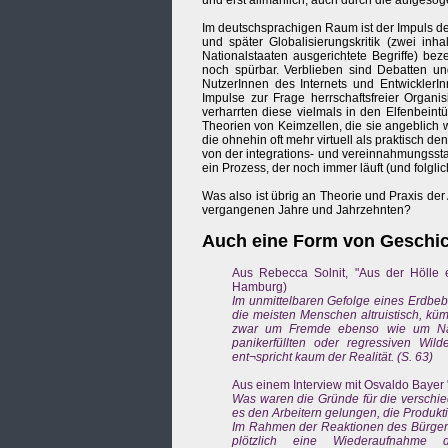
und erst allmählich, auch durch die aufgeso
Im deutschsprachigen Raum ist der Impuls de
und später Globalisierungskritik (zwei inha
Nationalstaaten ausgerichtete Begriffe) b
noch spürbar. Verblieben sind Debatten und
NutzerInnen des Internets und EntwicklerIn
Impulse zur Frage herrschaftsfreier Organis
verharrten diese vielmals in den Elfenbeint
Theorien von Keimzellen, die sie angeblich w
die ohnehin oft mehr virtuell als praktisch 
von der integrations- und vereinnahmungssta
ein Prozess, der noch immer läuft (und folgl
Was also ist übrig an Theorie und Praxis d
vergangenen Jahre und Jahrzehnten?
Auch eine Form von Geschich
Aus Rebecca Solnit, "Aus der Hölle e
Hamburg)
Im unmittelbaren Gefolge eines Erdbe
die meisten Menschen altruistisch, küm
zwar um Fremde ebenso wie um Nach
panikerfüllten oder regressiven Wi
ent¬spricht kaum der Realität. (S. 63)
Aus einem Interview mit Osvaldo Bayer "
Was waren die Gründe für die verschie
es den Arbeitern gelungen, die Produkt
Im Rahmen der Reaktionen des Bürgertu
plötzlich eine Wiederaufnahme d