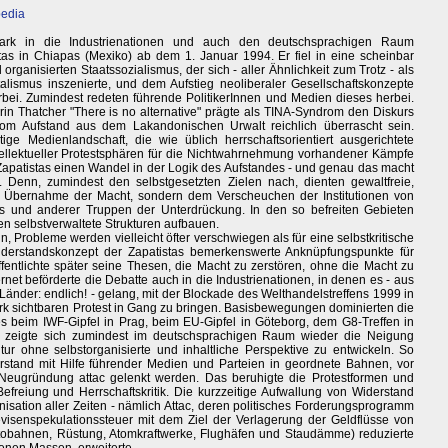
pedia
stark in die Industrienationen und auch den deutschsprachigen Raum
stas in Chiapas (Mexiko) ab dem 1. Januar 1994. Er fiel in eine scheinbar
organisierten Staatssozialismus, der sich - aller Ähnlichkeit zum Trotz - als
talismus inszenierte, und dem Aufstieg neoliberaler Gesellschaftskonzepte
orbei. Zumindest redeten führende PolitikerInnen und Medien dieses herbei.
rin Thatcher "There is no alternative" prägte als TINA-Syndrom den Diskurs
vom Aufstand aus dem Lakandonischen Urwalt reichlich überrascht sein.
ge Medienlandschaft, die wie üblich herrschaftsorientiert ausgerichtete
ellektueller Protestsphären für die Nichtwahrnehmung vorhandener Kämpfe
Zapatistas einen Wandel in der Logik des Aufstandes - und genau das macht
t. Denn, zumindest den selbstgesetzten Zielen nach, dienten gewaltfreie,
der Übernahme der Macht, sondern dem Verscheuchen der Institutionen von
rs und anderer Truppen der Unterdrückung. In den so befreiten Gebieten
en selbstverwaltete Strukturen aufbauen.
, Probleme werden vielleicht öfter verschwiegen als für eine selbstkritische
iderstandskonzept der Zapatistas bemerkenswerte Anknüpfungspunkte für
fentlichte später seine Thesen, die Macht zu zerstören, ohne die Macht zu
rnet beförderte die Debatte auch in die Industrienationen, in denen es - aus
änder: endlich! - gelang, mit der Blockade des Welthandelstreffens 1999 in
ark sichtbaren Protest in Gang zu bringen. Basisbewegungen dominierten die
es beim IWF-Gipfel in Prag, beim EU-Gipfel in Göteborg, dem G8-Treffen in
s zeigte sich zumindest im deutschsprachigen Raum wieder die Neigung
tur ohne selbstorganisierte und inhaltliche Perspektive zu entwickeln. So
tand mit Hilfe führender Medien und Parteien in geordnete Bahnen, vor
Neugründung attac gelenkt werden. Das beruhigte die Protestformen und
efreiung und Herrschaftskritik. Die kurzzeitige Aufwallung von Widerstand
nisation aller Zeiten - nämlich Attac, deren politisches Forderungsprogramm
evisenspekulationssteuer mit dem Ziel der Verlagerung der Geldflüsse von
Autobahnen, Rüstung, Atomkraftwerke, Flughäfen und Staudämme) reduzierte