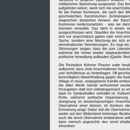
Versuche in anderen Ländern erwähnt - 
militärischer Bedrohung ausgesetzt. Das för
aufgetreten wären, wenn sich die anarchisti
für die Pariser Kommune, die nach den Wir
geschwächten, französischen Zentralregier
siegreichen deutschen Armeen der franz
Kommune niederzumetzeln - was sie dann 
Gremien verwaltet. Das steht in einem s
ausgeschlossen wird. Glaubten die Anarchis
sich nur anarchistisch gaben oder nicht ei
Sache, sondern eine Mischung der sich erst
demokratischer Orientierungen. Es mag e
Strömungen zeigen, dass die zum Liberal
während die immer wieder staatsautoritäre
politische Verwaltung aufbauten (Quelle: Becke
Die Rezeption früherer Phasen unter heutige
aufkommt, dass viele AnarchistInnen Anarch
und Verhältnisse zu hinterfragen. Oft geschi
berechtigten) Abwehrhaltung gegen die trad
Alltags in neue, vorgegebene Kanäle eintauc
die alten Werte mental zertrümmert werd
hinzugeben statt sich selbstorganisiert zu
stark im Symbolhaften verhaftet ist. Kultu
Rolle, während politische Organisierung
Aneignung im deutschsprachigen Anarchism
Übernahme einer kleinen, im Konkurs steh
Erinnerung prägt. Dabei traf die Übernahme 
weder auf den Widerstand bisheriger Besitz
auch die durch Übernahme entstandene selbst
kann mensch angesichts des sonst inhalt
einordnen.