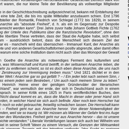
 historischen Vorstellungen herrschaftsfreier Gesellschaft ziemlich stark von
 waren, die nur kleine Teile der Bevölkerung als vollwertige Mitglieder
ie in der Geschichtsschreibung aufgezeichnet ist, bekann mit Entstehung der
ine tote Zeit, die bis ins späte Mittelalter anzudauern schien. Erst 1796
tsteller der Romantik, Friedrich von Schlegel (1772 bis 1829), in seinem
Anarchie als "
absolute Freiheit
", d. h. als ein im Gegensatz zur Despotie
erreicht werden kann
". Drei Jahre zuvor hatte Johann Gottlieb Fichte (1762
ung der Urteile des Publikums über die französische Revolution
", ohne den
ie libertäre These vertreten, dass der Staat die Aufgabe habe, sich selbst
um - ausdrücklich betont, dass die Menschheit sich diesem Ziel der
war es - mancheN wird das überraschen - Immanuel Kant, der Anarchie als
te und von anderen Gesellschaftsformen positiv abgrenzte, aber damit offen
d warum eine solche Institution dann nicht auch über das Monopol der Gewalt
on Goethe die Anarchie als notwendiges Ferment des kulturellen und
h, was Wissenschaft und Kunst betrifft, in der seltsamen Anarchie leben, die
 zu entfernen scheint, so ist es doch eben diese Anarchie, die uns nach
 Zerstreuung zur Vereinigung treiben muss.
" Und 1821 dichtet er in den
r Welt / Anarchie gar so gut gefällt ? – / Ein jeder lebt nach seinem Sinn, /
lass einem jeden sein Bestreben, / Um auch nach meinem Sinne zu leben.
"
einrich Heine einer der geistigen Gründerväter der literarischen
and", war vermutlich der erste, der sich in Deutschland auch in einem
sprach. In seiner Kritik eines 1825 in Paris veröffentlichten Buches, den
"
Nicht darauf kommt es an, dass die Macht in dieser oder jener Hand sich
rden, in welcher Hand sie sich auch befinde. Aber noch kein Herrscher hat
h noch so edel gebrauchte, freiwillig schwächen lassen. Die Herrschaft kann
 – Freiheit geht nur aus Anarchie hervor. Von dieser Notwendigkeit der
den, weil sie so traurig ist. Wir müssen als Männer der Gefahr fest ins Auge
sser des Wundarztes. Freiheit geht nur aus Anarchie hervor – das ist unsere
ichte verstanden.
" Liberale Vorstellungen lassen sich auch bei Wilhelm von
l in seiner Schrift "
Ideen zu einem Versuch, die Grenzen der Wirksamkeit