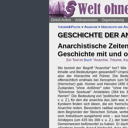
Direct-Action
Antirepression
Organisierung
Theorie&Politik
»
Anarchie
»
Geschichte der An
GESCHICHTE DER A
Anarchistische Zeiten
Geschichte mit und 
Ein Text im
Buch
"Anarchie. Träume, Ka
Wo kommt der Begriff "Anarchie" her? Wie h
Inhalte und Bedeutungen gewandelt? Ursprüng
also der Hierarchie mit Führer. Die Bedeut
offensichtlich erstmals bei Xenophon (um 58
(Herrscher) gab. Homer und Herodot (490 bi
Zustandes "
ohne Anführer
" oder "
ohne Hee
"
führerlose Seeleute
". Aristoteles (384 bis
Herren". Die Bedeutung von "
politischer Herr
v. u. Z.), für den die anarchia das Jahr war
Kynikern finden sich Ideen, die ein 'herrsc
Anarchie reden. Besonders radikal wurden d
dem Begründer der Stoischen Schule, vertr
vom Individuum ausgehend eine – aus heutig
Aristippos (um 435 bis 366 v. u. Z.), der S
Gemeinwesen befürwortet zu haben. Er dacht