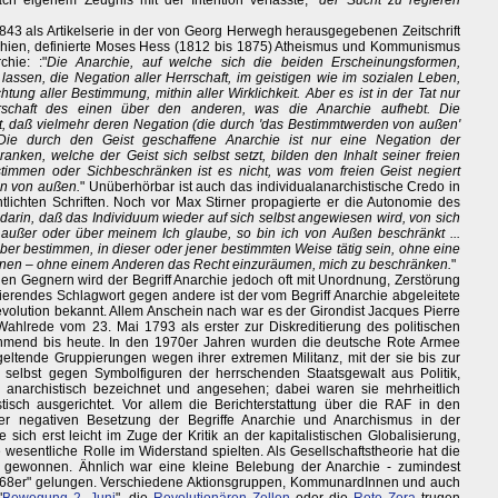
ach eigenem Zeugnis mit der Intention verfasste, "
der Sucht zu regieren
e 1843 als Artikelserie in der von Georg Herwegh herausgegebenen Zeitschrift
hien, definierte Moses Hess (1812 bis 1875) Atheismus und Kommunismus
hie: :"
Die Anarchie, auf welche sich die beiden Erscheinungsformen,
sen, die Negation aller Herrschaft, im geistigen wie im sozialen Leben,
tung aller Bestimmung, mithin aller Wirklichkeit. Aber es ist in der Tat nur
rschaft des einen über den anderen, was die Anarchie aufhebt. Die
t, daß vielmehr deren Negation (die durch 'das Bestimmtwerden von außen'
 Die durch den Geist geschaffene Anarchie ist nur eine Negation der
hranken, welche der Geist sich selbst setzt, bilden den Inhalt seiner freien
stimmen oder Sichbeschränken ist es nicht, was vom freien Geist negiert
n von außen.
" Unüberhörbar ist auch das individualanarchistische Credo in
tlichten Schriften. Noch vor Max Stirner propagierte er die Autonomie des
darin, daß das Individuum wieder auf sich selbst angewiesen wird, von sich
ußer oder über meinem Ich glaube, so bin ich von Außen beschränkt ...
er bestimmen, in dieser oder jener bestimmten Weise tätig sein, ohne eine
nnen – ohne einem Anderen das Recht einzuräumen, mich zu beschränken.
"
en Gegnern wird der Begriff Anarchie jedoch oft mit Unordnung, Zerstörung
amierendes Schlagwort gegen andere ist der vom Begriff Anarchie abgeleitete
evolution bekannt. Allem Anschein nach war es der Girondist Jacques Pierre
er Wahlrede vom 23. Mai 1793 als erster zur Diskreditierung des politischen
hmend bis heute. In den 1970er Jahren wurden die deutsche Rote Armee
 geltende Gruppierungen wegen ihrer extremen Militanz, mit der sie bis zur
selbst gegen Symbolfiguren der herrschenden Staatsgewalt aus Politik,
als anarchistisch bezeichnet und angesehen; dabei waren sie mehrheitlich
istisch ausgerichtet. Vor allem die Berichterstattung über die RAF in den
ner negativen Besetzung der Begriffe Anarchie und Anarchismus in der
sich erst leicht im Zuge der Kritik an der kapitalistischen Globalisierung,
e wesentliche Rolle im Widerstand spielten. Als Gesellschaftstheorie hat die
 gewonnen. Ähnlich war eine kleine Belebung der Anarchie - zumindest
"68er" gelungen. Verschiedene Aktionsgruppen, KommunardInnen und auch