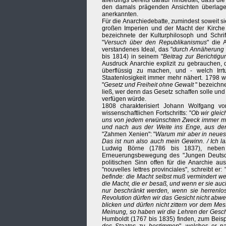
allerdings bereits darauf hindeutet, dass die
den damals prägenden Ansichten überlagert
anerkannten.
Für die Anarchiedebatte, zumindest soweit s
großen Imperien und der Macht der Kirche e
bezeichnete der Kulturphilosoph und Schrif
"
Versuch über den Republikanismus
" die 
verstandenes Ideal, das "
durch Annäherung 
bis 1814) in seinem "
Beitrag zur Berichtig
Ausdruck Anarchie explizit zu gebrauchen, d
überflüssig zu machen, und - welch Irrt
Staatenlosigkeit immer mehr nähert. 1798 
"
Gesetz und Freiheit ohne Gewalt
" bezeichne
ließ, wer denn das Gesetz schaffen solle un
verfügen würde.
1808 charakterisiert Johann Wolfgang v
wissenschaftlichen Fortschritts: "
Ob wir gleic
uns von jedem erwünschten Zweck immer mehr
und nach aus der Weite ins Enge, aus der
"Zahmen Xenien": "
Warum mir aber in neueste
Das ist nun also auch mein Gewinn. / Ich 
Ludwig Börne (1786 bis 1837), neben H
Erneuerungsbewegung des "Jungen Deutschl
politischen Sinn offen für die Anarchie aus
"nouvelles lettres provinciales", schreibt er: 
befinde: die Macht selbst muß vermindert we
die Macht, die er besaß, und wenn er sie auc
nur beschränkt werden, wenn sie herrenlos
Revolution dürfen wir das Gesicht nicht abwen
blicken und dürfen nicht zittern vor dem Me
Meinung, so haben wir die Lehren der Gesch
Humboldt (1767 bis 1835) finden, zum Beispie