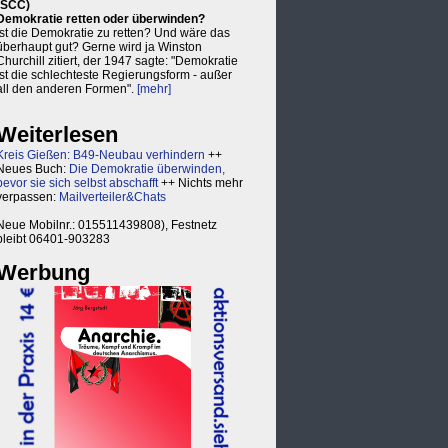
(SCC)
Demokratie retten oder überwinden?
Ist die Demokratie zu retten? Und wäre das
überhaupt gut? Gerne wird ja Winston
Churchill zitiert, der 1947 sagte: "Demokratie
ist die schlechteste Regierungsform - außer
all den anderen Formen".
[mehr]
Weiterlesen
Kreis Gießen: B49-Neubau verhindern
++
Neues Buch:
Die Demokratie überwinden,
bevor sie sich selbst abschafft
++ Nichts mehr
verpassen:
Mailverteiler&Chats
Neue Mobilnr.: 015511439808), Festnetz
bleibt 06401-903283
Werbung