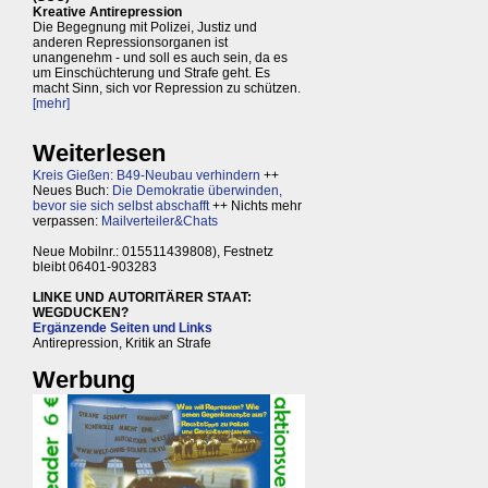
Kreative Antirepression
Die Begegnung mit Polizei, Justiz und
anderen Repressionsorganen ist
unangenehm - und soll es auch sein, da es
um Einschüchterung und Strafe geht. Es
macht Sinn, sich vor Repression zu schützen.
[mehr]
Weiterlesen
Kreis Gießen: B49-Neubau verhindern
++
Neues Buch:
Die Demokratie überwinden,
bevor sie sich selbst abschafft
++ Nichts mehr
verpassen:
Mailverteiler&Chats
Neue Mobilnr.: 015511439808), Festnetz
bleibt 06401-903283
LINKE UND AUTORITÄRER STAAT:
WEGDUCKEN?
Ergänzende Seiten und Links
Antirepression, Kritik an Strafe
Werbung