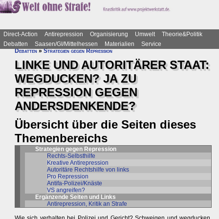
Direct-Action
Antirepression
Organisierung
Umwelt
Theorie&Politik
Debatten
Saasen/GI/Mittelhessen
Materialien
Service
Debatten
»
Strategien gegen Repression
LINKE UND AUTORITÄRER STAAT:
WEGDUCKEN? JA ZU
REPRESSION GEGEN
ANDERSDENKENDE?
Übersicht über die Seiten dieses
Themenbereichs
Strategien gegen Repression
Rechts-Selbsthilfe
Kreative Antirepression
Autoritäre Rechtshilfe von links
Pro Repression
Antifa-Polizei/Knäste
VS angreifen?
Ergänzende Seiten und Links
Antirepression, Kritik an Strafe
Wie sich verhalten bei Polizei und Gericht? Schweigen und wegducken,