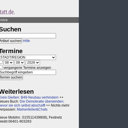
rvice
Suchen
Hilfe
Termine
vergangene Termine anzeigen
Weiterlesen
Kreis Gießen: B49-Neubau verhindern
++
Neues Buch:
Die Demokratie überwinden,
bevor sie sich selbst abschafft
++ Nichts mehr
verpassen:
Mailverteiler&Chats
Neue Mobilnr.: 015511439808), Festnetz
bleibt 06401-903283