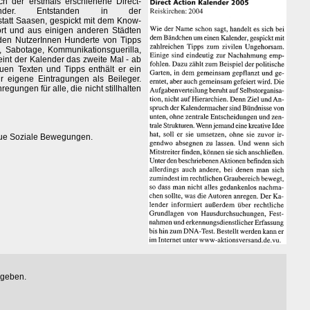
ich der erstmals erschienene Direct-
alender. Entstanden in der
statt Saasen, gespickt mit dem Know-
rt und aus einigen anderen Städten
den NutzerInnen Hunderte von Tipps
s, Sabotage, Kommunikationsguerilla,
eint der Kalender das zweite Mal - ab
euen Texten und Tipps enthält er ein
r eigene Eintragungen als Beileger.
gungen für alle, die nicht stillhalten
eue Soziale Bewegungen.
egeben.