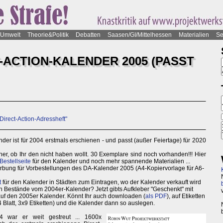
Umwelt
Theorie&Politik
Debatten
Saasen/GI/Mittelhessen
Materialien
Se
-ACTION-KALENDER 2005 (PASST
"Direct-Action-Adressheft"
der ist für 2004 erstmals erschienen - und passt (außer Feiertage) für 2020
her, ob Ihr den nicht haben wollt. 30 Exemplare sind noch vorhanden!!! Hier
Bestellseite
für den Kalender und noch mehr spannende Materialien ...
rbung für Vorbestellungen des DA-Kalender 2005 (A4-Kopiervorlage für A6-
t
für den Kalender in Städten zum Eintragen, wo der Kalender verkauft wird
h Bestände vom 2004er-Kalender? Jetzt gibts Aufkleber "Geschenkt" mit
uf den 2005er Kalender. Könnt Ihr auch downloaden (
als PDF
), auf Etiketten
 Blatt, 3x9 Etiketten) und die Kalender dann so auslegen.
 war er weit gestreut ... 1600x