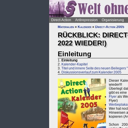
Direct-Action
Antirepression
Organisierung
Materialien
»
Kalender
»
Direct-Action 2005
RÜCKBLICK: DIRECT
2022 WIEDER!)
Einleitung
1.
Einleitung
2.
Kalender-Kapitel
3.
Titel und innere Seite des neuen Beilegers 
4.
Diskussionsverlauf zum Kalender 2005
Dieser Kalen
wieder!!!
Überlegt da
gibt es eine
Flyer
als We
Flyer)
Werbeplaka
Wer hat noc
Hinweisen a
kopieren (A4
Schon 2004