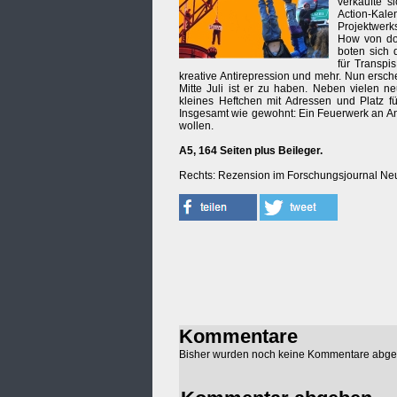
verkaufte s
Action-K
Projektwerk
How von do
boten sich 
für Transpi
kreative Antirepression und mehr. Nun ersch
Mitte Juli ist er zu haben. Neben vielen n
kleines Heftchen mit Adressen und Platz fü
Insgesamt wie gewohnt: Ein Feuerwerk an Anre
wollen.
A5, 164 Seiten plus Beileger.
Rechts: Rezension im Forschungsjournal N
Kommentare
Bisher wurden noch keine Kommentare abg