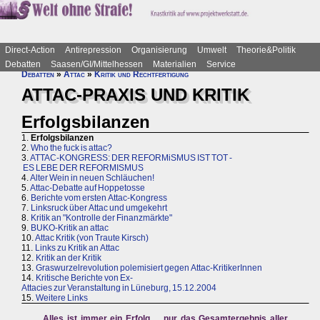
Direct-Action
Antirepression
Organisierung
Umwelt
Theorie&Politik
Debatten
Saasen/GI/Mittelhessen
Materialien
Service
Debatten
»
Attac
»
Kritik und Rechtfertigung
ATTAC-PRAXIS UND KRITIK
Erfolgsbilanzen
1.
Erfolgsbilanzen
2.
Who the fuck is attac?
3.
ATTAC-KONGRESS: DER REFORMiSMUS IST TOT -
ES LEBE DER REFORMISMUS
4.
Alter Wein in neuen Schläuchen!
5.
Attac-Debatte auf Hoppetosse
6.
Berichte vom ersten Attac-Kongress
7.
Linksruck über Attac und umgekehrt
8.
Kritik an "Kontrolle der Finanzmärkte"
9.
BUKO-Kritik an attac
10.
Attac Kritik (von Traute Kirsch)
11.
Links zu Kritik an Attac
12.
Kritik an der Kritik
13.
Graswurzelrevolution polemisiert gegen Attac-KritikerInnen
14.
Kritische Berichte von Ex-
Attacies zur Veranstaltung in Lüneburg, 15.12.2004
15.
Weitere Links
Alles ist immer ein Erfolg ... nur das Gesamtergebnis aller