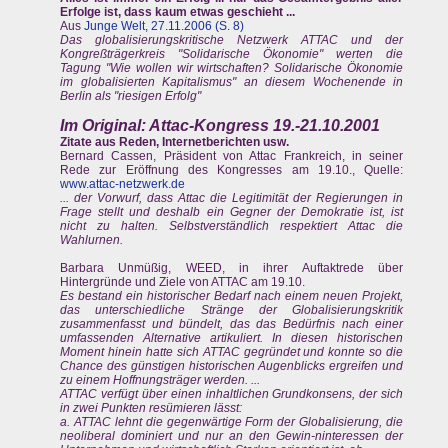
Erfolge ist, dass kaum etwas geschieht ...
Aus
Junge Welt, 27.11.2006 (S. 8)
Das globalisierungskritische Netzwerk ATTAC und der
Kongreßträgerkreis "Solidarische Ökonomie" werten die
Tagung "Wie wollen wir wirtschaften? Solidarische Ökonomie
im globalisierten Kapitalismus" an diesem Wochenende in
Berlin als "riesigen Erfolg"
Im Original: Attac-Kongress 19.-21.10.2001
Zitate aus Reden, Internetberichten usw.
Bernard Cassen, Präsident von Attac Frankreich, in seiner
Rede zur Eröffnung des Kongresses am 19.10., Quelle:
www.attac-netzwerk.de
... der Vorwurf, dass Attac die Legitimität der Regierungen in
Frage stellt und deshalb ein Gegner der Demokratie ist, ist
nicht zu halten. Selbstverständlich respektiert Attac die
Wahlurnen.
Barbara Unmüßig, WEED, in ihrer Auftaktrede über
Hintergründe und Ziele von ATTAC am 19.10.
Es bestand ein historischer Bedarf nach einem neuen Projekt,
das unterschiedliche Stränge der Globalisierungskritik
zusammenfasst und bündelt, das das Bedürfnis nach einer
umfassenden Alternative artikuliert. In diesen historischen
Moment hinein hatte sich ATTAC gegründet und konnte so die
Chance des günstigen historischen Augenblicks ergreifen und
zu einem Hoffnungsträger werden. ...
ATTAC verfügt über einen inhaltlichen Grundkonsens, der sich
in zwei Punkten resümieren lässt:
a. ATTAC lehnt die gegenwärtige Form der Globalisierung, die
neoliberal dominiert und nur an den Gewin-ninteressen der