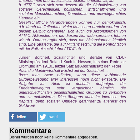
Unternehmen und wirtschaftlich Starken orientiert ist, ab.
b. ATTAC setzt sich statt dessen für die Globalisierung von
sozialer Gerechtigkeit, politischen, wirtschaftli-chen und
sozialen Menschenrechten, Demokratie und umweltgerechtes
Handeln ein. ...
Gesellschaftliche Veränderungen können nur demokratisch,
d.h. durch die Teilnahme vieler Menschen erreicht werden. An
diesem Leitbild orientieren sich auch die Aktionsformen von
ATTAC. Aktionsformen, die diesem Ziel widersprechen, lehnen
wir ab. Daraus ergibt sich, dass die Aktionsformen friedlich
sind. Eine Strategie, die auf Militanz setzt und die Konfrontation
mit der Polizei sucht, lehnt ATTAC ab.
Jürgen Borchert, Sozialrichter und Berater von CDU-
Ministerpräsident Roland Koch in Hessen, in seiner Rede zur
Eröffnung am 19.10., letzter Satz als Abschlußsatz der Rede!
Auch die Marktwirtschaft wächst auf der Gleichheit. ...
üsste man Attac erfinden, wenn diese verbindende
Bürgerbewegung aller Interessen noch nicht existierte. Die
Aufgabe von Attac ist deshalb derjenigen der
Friedenbewegung sehr vergleichbar, nämlich die
unterschiedlichsten gesellschaftlichen Gruppen zu verbinden
und zu mobilisieren. Dies übrigens auch im Interesse des
Kapitals, denn sozialer Unfriede gefährdet zu allererst den
Geldwert!
Kommentare
Bisher wurden noch keine Kommentare abgegeben.